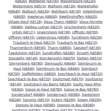
(68600)
,
Wattwiller (68700)
,
Wasserbourg (68230)
,
Waltenheim (68510)
,
Walheim (68130)
,
Waldighofen
(68640)
,
Walbach (68230)
,
Wahlbach (68130)
,
Volgelsheim
(68600)
,
Vogelgrun (68600)
,
Vœgtlinshoffen (68420)
,
Village-Neuf (68128)
,
Vieux-Thann (68800)
,
Vieux-Ferrette
(68480)
,
Valdieu-Lutran (68210)
,
Urschenheim (68320)
,
Urbès (68121)
,
Ungersheim (68190)
,
Uffholtz (68700)
,
Uffheim (68510)
,
Ueberstrass (68580)
,
Turckheim (68230)
,
Traubach-le-Haut (68210)
,
Traubach-le-Bas (68210)
,
Thannenkirch (68590)
,
Thann (68800)
,
Tagsdorf (68130)
,
Tagolsheim (68720)
,
Sundhoffen (68280)
,
Strueth (68580)
,
Stosswihr (68140)
,
Storckensohn (68470)
,
Stetten (68510)
,
Sternenberg (68780)
,
Steinsoultz (68640)
,
Steinbrunn-le-
Haut (68440)
,
Steinbrunn-le-Bas (68440)
,
Steinbach
(68700)
,
Staffelfelden (68850)
,
Spechbach-le-Haut (68720)
,
Spechbach-le-Bas (68720)
,
Soultzmatt (68570)
,
Soultzeren
(68140)
,
Soultzbach-les-Bains (68230)
,
Soultz-Haut-Rhin
(68360)
,
Soppe-le-Haut (68780)
,
Soppe-le-Bas (68780)
,
Sondersdorf (68480)
,
Sondernach (68380)
,
Sigolsheim
(68240)
,
Sierentz (68510)
,
Sickert (68290)
,
Sewen (68290)
,
Seppois-le-Haut (68580)
,
Seppois-le-Bas (68580)
,
Sentheim (68780)
,
Schwoben (68130)
,
Schweighouse-