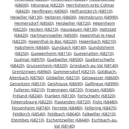
(68600)
,
Hésingue (68220)
,
Herrlisheim-près-Colmar
(68420)
,
Henflingen (68960)
,
Helfrantzkirch (68510)
,
Heiwiller (68130)
,
Heiteren (68600)
,
Heimsbrunn (68990)
,
Heimersdorf (68560)
,
Heidwiller (68720)
,
Hégenheim
(68220)
,
Hecken (68210)
,
Hausgauen (68130)
,
Hattstatt
(68420)
,
Hartmannswiller (68500)
,
Hagenthal-le-Haut
(68220)
,
Hagenthal-le-Bas (68220)
,
Hagenbach (68210)
,
Habsheim (68440)
,
Gunsbach (68140)
,
Gundolsheim
(68250)
,
Guewenheim (68116)
,
Guevenatten (68210)
,
Guémar (68970)
,
Guebwiller (68500)
,
Gueberschwihr
(68420)
,
Grussenheim (68320)
,
Griesbach-au-Val (68140)
,
Grentzingen (68960)
,
Gommersdorf (68210)
,
Goldbach-
Altenbach (68760)
,
Gildwiller (68210)
,
Geiswasser (68600)
,
Geispitzen (68510)
,
Geishouse (68690)
,
Galfingue (68990)
,
Fulleren (68210)
,
Frœningen (68720)
,
Friesen (68580)
,
Fréland (68240)
,
Franken (68130)
,
Fortschwihr (68320)
,
Folgensbourg (68220)
,
Flaxlanden (68720)
,
Fislis (68480)
,
Fessenheim (68740)
,
Ferrette (68480)
,
Fellering (68470)
,
Feldkirch (68540)
,
Feldbach (68640)
,
Falkwiller (68210)
,
Eteimbes (68210)
,
Eschentzwiller (68440)
,
Eschbach-au-
Val (68140)