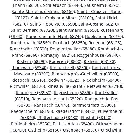
Thann (68520)
,
Schlierbach (68440)
,
Sausheim (68390)
,
Sainte-Marie-aux-Mines (68160)
,
Sainte-Croix-en-Plaine
(68127)
,
Sainte-Croix-aux-Mines (68160)
,
Saint-Ulrich
(68210)
,
Saint-Hippolyte (68590)
,
Saint-Cosme (68210)
,
Saint-Bernard (68720)
,
Saint-Amarin (68550)
,
Rustenhart
(68740)
,
Rumersheim-le-Haut (68740)
,
Ruelisheim (68270)
,
Ruederbach (68560)
,
Rouffach (68250)
,
Rosenau (68128)
,
Rorschwihr (68590)
,
Roppentzwiller (68480)
,
Rombach-le-
Franc (68660)
,
Romagny (68210)
,
Roggenhouse (68740)
,
Rodern (68590)
,
Roderen (68800)
,
Rixheim (68170)
,
Riquewihr (68340)
,
Rimbachzell (68500)
,
Rimbach-près-
Masevaux (68290)
,
Rimbach-près-Guebwiller (68500)
,
Riespach (68640)
,
Riedwihr (68320)
,
Riedisheim (68400)
,
Richwiller (68120)
,
Ribeauvillé (68150)
,
Retzwiller (68210)
,
Reiningue (68950)
,
Réguisheim (68890)
,
Rantzwiller
(68510)
,
Ranspach-le-Haut (68220)
,
Ranspach-le-Bas
(68730)
,
Ranspach (68470)
,
Rammersmatt (68800)
,
Raedersheim (68190)
,
Raedersdorf (68480)
,
Pulversheim
(68840)
,
Pfetterhouse (68480)
,
Pfastatt (68120)
,
Pfaffenheim (68250)
,
Petit-Landau (68490)
,
Ottmarsheim
(68490)
,
Ostheim (68150)
,
Osenbach (68570)
,
Orschwihr