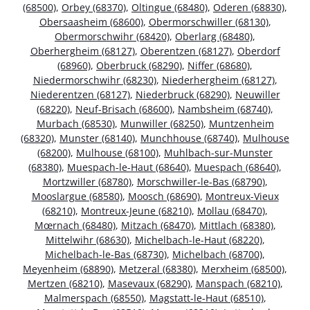
(68500)
,
Orbey (68370)
,
Oltingue (68480)
,
Oderen (68830)
,
Obersaasheim (68600)
,
Obermorschwiller (68130)
,
Obermorschwihr (68420)
,
Oberlarg (68480)
,
Oberhergheim (68127)
,
Oberentzen (68127)
,
Oberdorf
(68960)
,
Oberbruck (68290)
,
Niffer (68680)
,
Niedermorschwihr (68230)
,
Niederhergheim (68127)
,
Niederentzen (68127)
,
Niederbruck (68290)
,
Neuwiller
(68220)
,
Neuf-Brisach (68600)
,
Nambsheim (68740)
,
Murbach (68530)
,
Munwiller (68250)
,
Muntzenheim
(68320)
,
Munster (68140)
,
Munchhouse (68740)
,
Mulhouse
(68200)
,
Mulhouse (68100)
,
Muhlbach-sur-Munster
(68380)
,
Muespach-le-Haut (68640)
,
Muespach (68640)
,
Mortzwiller (68780)
,
Morschwiller-le-Bas (68790)
,
Mooslargue (68580)
,
Moosch (68690)
,
Montreux-Vieux
(68210)
,
Montreux-Jeune (68210)
,
Mollau (68470)
,
Mœrnach (68480)
,
Mitzach (68470)
,
Mittlach (68380)
,
Mittelwihr (68630)
,
Michelbach-le-Haut (68220)
,
Michelbach-le-Bas (68730)
,
Michelbach (68700)
,
Meyenheim (68890)
,
Metzeral (68380)
,
Merxheim (68500)
,
Mertzen (68210)
,
Masevaux (68290)
,
Manspach (68210)
,
Malmerspach (68550)
,
Magstatt-le-Haut (68510)
,