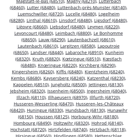
Magstatt-le-Bas (68510)
,
Magny (68210)
,
Lutterbach
(68460)
,
Lutter (68480)
,
Luttenbach-près-Munster (68140)
,
Luemschwiller (68720)
,
Lucelle (68480)
,
Logelheim
(68280)
,
Linthal (68610)
,
Linsdorf (68480)
,
Ligsdorf (68480)
,
Lièpvre (68660)
,
Liebsdorf (68480)
,
Leymen (68220)
,
Levoncourt (68480)
,
Leimbach (68800)
,
Le Bonhomme
(68650)
,
Lauw (68290)
,
Lautenbachzell (68610)
,
Lautenbach (68610)
,
Largitzen (68580)
,
Lapoutroie
(68650)
,
Landser (68440)
,
Labaroche (68910)
,
Kunheim
(68320)
,
Kruth (68820)
,
Kœtzingue (68510)
,
Kœstlach
(68480)
,
Knœringue (68220)
,
Kirchberg (68290)
,
Kingersheim (68260)
,
Kiffis (68480)
,
Kientzheim (68240)
,
Kembs (68680)
,
Kaysersberg (68240)
,
Katzenthal (68230)
,
Kappelen (68510)
,
Jungholtz (68500)
,
Jettingen (68130)
,
Jebsheim (68320)
,
Issenheim (68500)
,
Ingersheim (68040)
,
Illzach (68110)
,
Illhaeusern (68970)
,
Illfurth (68720)
,
Husseren-Wesserling (68470)
,
Husseren-les-Châteaux
(68420)
,
Huningue (68330)
,
Hundsbach (68130)
,
Hunawihr
(68150)
,
Houssen (68125)
,
Horbourg-Wihr (68180)
,
Hombourg (68490)
,
Holtzwihr (68320)
,
Hohrod (68140)
,
Hochstatt (68720)
,
Hirtzfelden (68740)
,
Hirtzbach (68118)
,
Hirsingue (68560)
,
Hindlingen (68580)
,
Hettenschlag