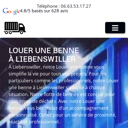
Téléphone :
06.63.53.17.27
4.8/5 basés sur 628 avis
LOUER UNE BENNE
À LIEBENSWILLER
À Liebenswiller, notre Louer une benne vous
simplifie la vie pour tous vos projets. Pour les
particuliers comme les professionnels, notre Louer
une benne à Liebenswiller s’adapte à chaque
situation. Notre flotte de bennes est conçue pour
tous types de déchets. Avec notre Louer une
benne, vous bénéficiez d’un accompagnement
personnalisé. Optez pour un service de proximité,
réactif et professionnel.