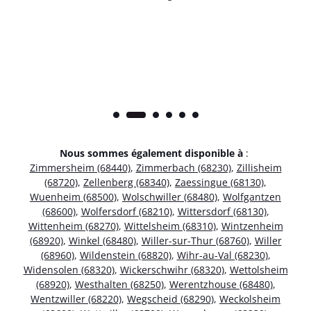
Nous sommes également disponible à
:
Zimmersheim (68440)
,
Zimmerbach (68230)
,
Zillisheim
(68720)
,
Zellenberg (68340)
,
Zaessingue (68130)
,
Wuenheim (68500)
,
Wolschwiller (68480)
,
Wolfgantzen
(68600)
,
Wolfersdorf (68210)
,
Wittersdorf (68130)
,
Wittenheim (68270)
,
Wittelsheim (68310)
,
Wintzenheim
(68920)
,
Winkel (68480)
,
Willer-sur-Thur (68760)
,
Willer
(68960)
,
Wildenstein (68820)
,
Wihr-au-Val (68230)
,
Widensolen (68320)
,
Wickerschwihr (68320)
,
Wettolsheim
(68920)
,
Westhalten (68250)
,
Werentzhouse (68480)
,
Wentzwiller (68220)
,
Wegscheid (68290)
,
Weckolsheim