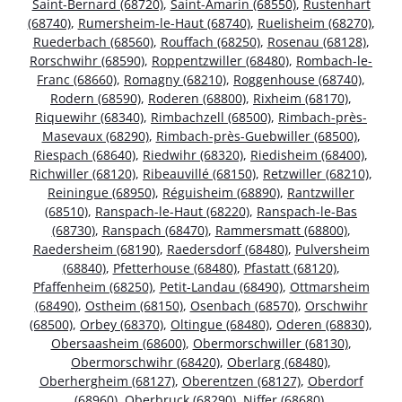
Saint-Bernard (68720)
,
Saint-Amarin (68550)
,
Rustenhart
(68740)
,
Rumersheim-le-Haut (68740)
,
Ruelisheim (68270)
,
Ruederbach (68560)
,
Rouffach (68250)
,
Rosenau (68128)
,
Rorschwihr (68590)
,
Roppentzwiller (68480)
,
Rombach-le-
Franc (68660)
,
Romagny (68210)
,
Roggenhouse (68740)
,
Rodern (68590)
,
Roderen (68800)
,
Rixheim (68170)
,
Riquewihr (68340)
,
Rimbachzell (68500)
,
Rimbach-près-
Masevaux (68290)
,
Rimbach-près-Guebwiller (68500)
,
Riespach (68640)
,
Riedwihr (68320)
,
Riedisheim (68400)
,
Richwiller (68120)
,
Ribeauvillé (68150)
,
Retzwiller (68210)
,
Reiningue (68950)
,
Réguisheim (68890)
,
Rantzwiller
(68510)
,
Ranspach-le-Haut (68220)
,
Ranspach-le-Bas
(68730)
,
Ranspach (68470)
,
Rammersmatt (68800)
,
Raedersheim (68190)
,
Raedersdorf (68480)
,
Pulversheim
(68840)
,
Pfetterhouse (68480)
,
Pfastatt (68120)
,
Pfaffenheim (68250)
,
Petit-Landau (68490)
,
Ottmarsheim
(68490)
,
Ostheim (68150)
,
Osenbach (68570)
,
Orschwihr
(68500)
,
Orbey (68370)
,
Oltingue (68480)
,
Oderen (68830)
,
Obersaasheim (68600)
,
Obermorschwiller (68130)
,
Obermorschwihr (68420)
,
Oberlarg (68480)
,
Oberhergheim (68127)
,
Oberentzen (68127)
,
Oberdorf
(68960)
,
Oberbruck (68290)
,
Niffer (68680)
,