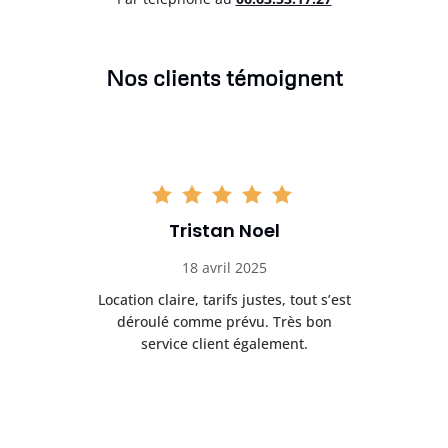
Nos clients témoignent
Tristan Noel
18 avril 2025
 de
Location claire, tarifs justes, tout s’est
Se
t
déroulé comme prévu. Très bon
pile
service client également.