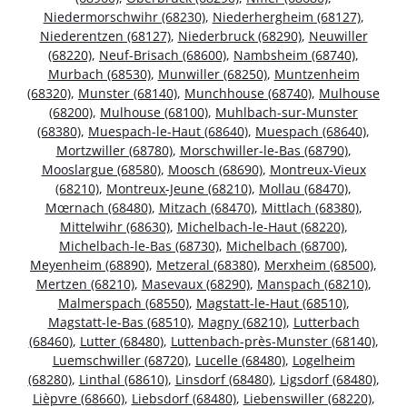
Niedermorschwihr (68230)
,
Niederhergheim (68127)
,
Niederentzen (68127)
,
Niederbruck (68290)
,
Neuwiller
(68220)
,
Neuf-Brisach (68600)
,
Nambsheim (68740)
,
Murbach (68530)
,
Munwiller (68250)
,
Muntzenheim
(68320)
,
Munster (68140)
,
Munchhouse (68740)
,
Mulhouse
(68200)
,
Mulhouse (68100)
,
Muhlbach-sur-Munster
(68380)
,
Muespach-le-Haut (68640)
,
Muespach (68640)
,
Mortzwiller (68780)
,
Morschwiller-le-Bas (68790)
,
Mooslargue (68580)
,
Moosch (68690)
,
Montreux-Vieux
(68210)
,
Montreux-Jeune (68210)
,
Mollau (68470)
,
Mœrnach (68480)
,
Mitzach (68470)
,
Mittlach (68380)
,
Mittelwihr (68630)
,
Michelbach-le-Haut (68220)
,
Michelbach-le-Bas (68730)
,
Michelbach (68700)
,
Meyenheim (68890)
,
Metzeral (68380)
,
Merxheim (68500)
,
Mertzen (68210)
,
Masevaux (68290)
,
Manspach (68210)
,
Malmerspach (68550)
,
Magstatt-le-Haut (68510)
,
Magstatt-le-Bas (68510)
,
Magny (68210)
,
Lutterbach
(68460)
,
Lutter (68480)
,
Luttenbach-près-Munster (68140)
,
Luemschwiller (68720)
,
Lucelle (68480)
,
Logelheim
(68280)
,
Linthal (68610)
,
Linsdorf (68480)
,
Ligsdorf (68480)
,
Lièpvre (68660)
,
Liebsdorf (68480)
,
Liebenswiller (68220)
,