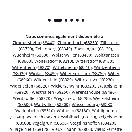
Nous sommes également disponible à
:
Zimmersheim (68440)
,
Zimmerbach (68230)
,
Zillisheim
(68720)
,
Zellenberg (68340)
,
Zaessingue (68130)
,
Wuenheim (68500)
,
Wolschwiller (68480)
,
Wolfgantzen
(68600)
,
Wolfersdorf (68210)
,
Wittersdorf (68130)
,
Wittenheim (68270)
,
Wittelsheim (68310)
,
Wintzenheim
(68920)
,
Winkel (68480)
,
Willer-sur-Thur (68760)
,
Willer
(68960)
,
Wildenstein (68820)
,
Wihr-au-Val (68230)
,
Widensolen (68320)
,
Wickerschwihr (68320)
,
Wettolsheim
(68920)
,
Westhalten (68250)
,
Werentzhouse (68480)
,
Wentzwiller (68220)
,
Wegscheid (68290)
,
Weckolsheim
(68600)
,
Wattwiller (68700)
,
Wasserbourg (68230)
,
Waltenheim (68510)
,
Walheim (68130)
,
Waldighofen
(68640)
,
Walbach (68230)
,
Wahlbach (68130)
,
Volgelsheim
(68600)
,
Vogelgrun (68600)
,
Vœgtlinshoffen (68420)
,
Village-Neuf (68128)
,
Vieux-Thann (68800)
,
Vieux-Ferrette