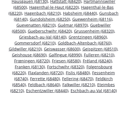
Hausgauen (68130)
,
Hattstatt (68420)
,
Hartmannswiller
(68500)
,
Hagenthal-le-Haut (68220)
,
Hagenthal-le-Bas
(68220)
,
Hagenbach (68210)
,
Habsheim (68440)
,
Gunsbach
(68140)
,
Gundolsheim (68250)
,
Guewenheim (68116)
,
Guevenatten (68210)
,
Guémar (68970)
,
Guebwiller
(68500)
,
Gueberschwihr (68420)
,
Grussenheim (68320)
,
Griesbach-au-Val (68140)
,
Grentzingen (68960)
,
Gommersdorf (68210)
,
Goldbach-Altenbach (68760)
,
Gildwiller (68210)
,
Geiswasser (68600)
,
Geispitzen (68510)
,
Geishouse (68690)
,
Galfingue (68990)
,
Fulleren (68210)
,
Frœningen (68720)
,
Friesen (68580)
,
Fréland (68240)
,
Franken (68130)
,
Fortschwihr (68320)
,
Folgensbourg
(68220)
,
Flaxlanden (68720)
,
Fislis (68480)
,
Fessenheim
(68740)
,
Ferrette (68480)
,
Fellering (68470)
,
Feldkirch
(68540)
,
Feldbach (68640)
,
Falkwiller (68210)
,
Eteimbes
(68210)
,
Eschentzwiller (68440)
,
Eschbach-au-Val (68140)