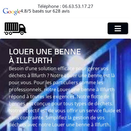
Téléphone :
06.63.53.17.27
4.8/5 basés sur 628 avis
LOUER UNE BENNE
À ILLFURTH
Besoin d’une solution efficace pour gérer vos
déchets à Illfurth ? Notre Louer une benne est là
pour vous. Pour les particuliers comme les
professionnels, notre Louer une benne à Illfurth
répond à toutes les exigences. Notre flotte de
bennes est conçue pour tous types de déchets.
Notre objectif est de vous offrir un service fluide et
sans contrainte. Simplifiez la gestion de vos
déchets avec notre Louer une benne à Illfurth.