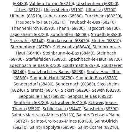
(68480)
,
Valdieu-Lutran (68210)
,
Urschenheim (68320)
,
Urbès (68121)
,
Ungersheim (68190)
,
Uffholtz (68700)
,
Uffheim (68510)
,
Ueberstrass (68580)
,
Turckheim (68230)
,
Traubach-le-Haut (68210)
,
Traubach-le-Bas (68210)
,
Thannenkirch (68590)
,
Thann (68800)
,
Tagsdorf (68130)
,
Tagolsheim (68720)
,
Sundhoffen (68280)
,
Strueth (68580)
,
Stosswihr (68140)
,
Storckensohn (68470)
,
Stetten (68510)
,
Sternenberg (68780)
,
Steinsoultz (68640)
,
Steinbrunn-le-
Haut (68440)
,
Steinbrunn-le-Bas (68440)
,
Steinbach
(68700)
,
Staffelfelden (68850)
,
Spechbach-le-Haut (68720)
,
Spechbach-le-Bas (68720)
,
Soultzmatt (68570)
,
Soultzeren
(68140)
,
Soultzbach-les-Bains (68230)
,
Soultz-Haut-Rhin
(68360)
,
Soppe-le-Haut (68780)
,
Soppe-le-Bas (68780)
,
Sondersdorf (68480)
,
Sondernach (68380)
,
Sigolsheim
(68240)
,
Sierentz (68510)
,
Sickert (68290)
,
Sewen (68290)
,
Seppois-le-Haut (68580)
,
Seppois-le-Bas (68580)
,
Sentheim (68780)
,
Schwoben (68130)
,
Schweighouse-
Thann (68520)
,
Schlierbach (68440)
,
Sausheim (68390)
,
Sainte-Marie-aux-Mines (68160)
,
Sainte-Croix-en-Plaine
(68127)
,
Sainte-Croix-aux-Mines (68160)
,
Saint-Ulrich
(68210)
,
Saint-Hippolyte (68590)
,
Saint-Cosme (68210)
,