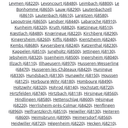
Leymen (68220)
,
Levoncourt (68480)
,
Leimbach (68800)
,
Le
Bonhomme (68650)
,
Lauw (68290)
,
Lautenbachzell
(68610)
,
Lautenbach (68610)
,
Largitzen (68580)
,
Lapoutroie (68650)
,
Landser (68440)
,
Labaroche (68910)
,
Kunheim (68320)
,
Kruth (68820)
,
Kœtzingue (68510)
,
Kœstlach (68480)
,
Knœringue (68220)
,
Kirchberg (68290)
,
Kingersheim (68260)
,
Kiffis (68480)
,
Kientzheim (68240)
,
Kembs (68680)
,
Kaysersberg (68240)
,
Katzenthal (68230)
,
Kappelen (68510)
,
Jungholtz (68500)
,
Jettingen (68130)
,
Jebsheim (68320)
,
Issenheim (68500)
,
Ingersheim (68040)
,
Illzach (68110)
,
Illhaeusern (68970)
,
Husseren-Wesserling
(68470)
,
Husseren-les-Châteaux (68420)
,
Huningue
(68330)
,
Hundsbach (68130)
,
Hunawihr (68150)
,
Houssen
(68125)
,
Horbourg-Wihr (68180)
,
Hombourg (68490)
,
Holtzwihr (68320)
,
Hohrod (68140)
,
Hochstatt (68720)
,
Hirtzfelden (68740)
,
Hirtzbach (68118)
,
Hirsingue (68560)
,
Hindlingen (68580)
,
Hettenschlag (68600)
,
Hésingue
(68220)
,
Herrlisheim-près-Colmar (68420)
,
Henflingen
(68960)
,
Helfrantzkirch (68510)
,
Heiwiller (68130)
,
Heiteren
(68600)
,
Heimsbrunn (68990)
,
Heimersdorf (68560)
,
Heidwiller (68720)
,
Hégenheim (68220)
,
Hecken (68210)
,