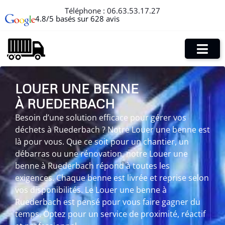
Téléphone :
06.63.53.17.27
4.8/5 basés sur 628 avis
LOUER UNE BENNE
À RUEDERBACH
Besoin d’une solution efficace pour gérer vos
déchets à Ruederbach ? Notre Louer une benne est
là pour vous. Que ce soit pour un chantier, un
débarras ou une rénovation, notre Louer une
benne à Ruederbach répond à toutes les
exigences. Chaque benne est livrée et reprise selon
vos disponibilités. Le Louer une benne à
Ruederbach est pensé pour vous faire gagner du
temps. Optez pour un service de proximité, réactif