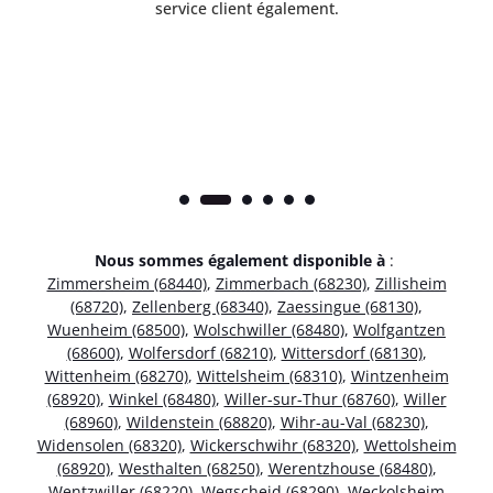
service client également.
Nous sommes également disponible à
:
Zimmersheim (68440)
,
Zimmerbach (68230)
,
Zillisheim
(68720)
,
Zellenberg (68340)
,
Zaessingue (68130)
,
Wuenheim (68500)
,
Wolschwiller (68480)
,
Wolfgantzen
(68600)
,
Wolfersdorf (68210)
,
Wittersdorf (68130)
,
Wittenheim (68270)
,
Wittelsheim (68310)
,
Wintzenheim
(68920)
,
Winkel (68480)
,
Willer-sur-Thur (68760)
,
Willer
(68960)
,
Wildenstein (68820)
,
Wihr-au-Val (68230)
,
Widensolen (68320)
,
Wickerschwihr (68320)
,
Wettolsheim
(68920)
,
Westhalten (68250)
,
Werentzhouse (68480)
,
Wentzwiller (68220)
,
Wegscheid (68290)
,
Weckolsheim