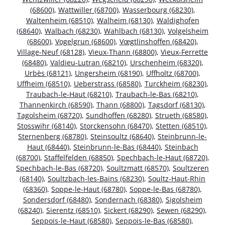
(68600)
,
Wattwiller (68700)
,
Wasserbourg (68230)
,
Waltenheim (68510)
,
Walheim (68130)
,
Waldighofen
(68640)
,
Walbach (68230)
,
Wahlbach (68130)
,
Volgelsheim
(68600)
,
Vogelgrun (68600)
,
Vœgtlinshoffen (68420)
,
Village-Neuf (68128)
,
Vieux-Thann (68800)
,
Vieux-Ferrette
(68480)
,
Valdieu-Lutran (68210)
,
Urschenheim (68320)
,
Urbès (68121)
,
Ungersheim (68190)
,
Uffholtz (68700)
,
Uffheim (68510)
,
Ueberstrass (68580)
,
Turckheim (68230)
,
Traubach-le-Haut (68210)
,
Traubach-le-Bas (68210)
,
Thannenkirch (68590)
,
Thann (68800)
,
Tagsdorf (68130)
,
Tagolsheim (68720)
,
Sundhoffen (68280)
,
Strueth (68580)
,
Stosswihr (68140)
,
Storckensohn (68470)
,
Stetten (68510)
,
Sternenberg (68780)
,
Steinsoultz (68640)
,
Steinbrunn-le-
Haut (68440)
,
Steinbrunn-le-Bas (68440)
,
Steinbach
(68700)
,
Staffelfelden (68850)
,
Spechbach-le-Haut (68720)
,
Spechbach-le-Bas (68720)
,
Soultzmatt (68570)
,
Soultzeren
(68140)
,
Soultzbach-les-Bains (68230)
,
Soultz-Haut-Rhin
(68360)
,
Soppe-le-Haut (68780)
,
Soppe-le-Bas (68780)
,
Sondersdorf (68480)
,
Sondernach (68380)
,
Sigolsheim
(68240)
,
Sierentz (68510)
,
Sickert (68290)
,
Sewen (68290)
,
Seppois-le-Haut (68580)
,
Seppois-le-Bas (68580)
,