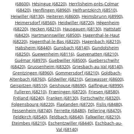
(68600)
,
Hésingue (68220)
,
Herrlisheim-près-Colmar
(68420)
,
Henflingen (68960)
,
Helfrantzkirch (68510)
,
Heiwiller (68130)
,
Heiteren (68600)
,
Heimsbrunn (68990)
,
Heimersdorf (68560)
,
Heidwiller (68720)
,
Hégenheim
(68220)
,
Hecken (68210)
,
Hausgauen (68130)
,
Hattstatt
(68420)
,
Hartmannswiller (68500)
,
Hagenthal-le-Haut
(68220)
,
Hagenthal-le-Bas (68220)
,
Hagenbach (68210)
,
Habsheim (68440)
,
Gunsbach (68140)
,
Gundolsheim
(68250)
,
Guewenheim (68116)
,
Guevenatten (68210)
,
Guémar (68970)
,
Guebwiller (68500)
,
Gueberschwihr
(68420)
,
Grussenheim (68320)
,
Griesbach-au-Val (68140)
,
Grentzingen (68960)
,
Gommersdorf (68210)
,
Goldbach-
Altenbach (68760)
,
Gildwiller (68210)
,
Geiswasser (68600)
,
Geispitzen (68510)
,
Geishouse (68690)
,
Galfingue (68990)
,
Fulleren (68210)
,
Frœningen (68720)
,
Friesen (68580)
,
Fréland (68240)
,
Franken (68130)
,
Fortschwihr (68320)
,
Folgensbourg (68220)
,
Flaxlanden (68720)
,
Fislis (68480)
,
Fessenheim (68740)
,
Ferrette (68480)
,
Fellering (68470)
,
Feldkirch (68540)
,
Feldbach (68640)
,
Falkwiller (68210)
,
Eteimbes (68210)
,
Eschentzwiller (68440)
,
Eschbach-au-
Val (68140)