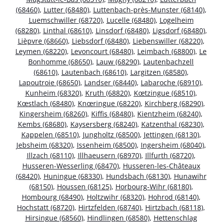
(68460)
,
Lutter (68480)
,
Luttenbach-près-Munster (68140)
,
Luemschwiller (68720)
,
Lucelle (68480)
,
Logelheim
(68280)
,
Linthal (68610)
,
Linsdorf (68480)
,
Ligsdorf (68480)
,
Lièpvre (68660)
,
Liebsdorf (68480)
,
Liebenswiller (68220)
,
Leymen (68220)
,
Levoncourt (68480)
,
Leimbach (68800)
,
Le
Bonhomme (68650)
,
Lauw (68290)
,
Lautenbachzell
(68610)
,
Lautenbach (68610)
,
Largitzen (68580)
,
Lapoutroie (68650)
,
Landser (68440)
,
Labaroche (68910)
,
Kunheim (68320)
,
Kruth (68820)
,
Kœtzingue (68510)
,
Kœstlach (68480)
,
Knœringue (68220)
,
Kirchberg (68290)
,
Kingersheim (68260)
,
Kiffis (68480)
,
Kientzheim (68240)
,
Kembs (68680)
,
Kaysersberg (68240)
,
Katzenthal (68230)
,
Kappelen (68510)
,
Jungholtz (68500)
,
Jettingen (68130)
,
Jebsheim (68320)
,
Issenheim (68500)
,
Ingersheim (68040)
,
Illzach (68110)
,
Illhaeusern (68970)
,
Illfurth (68720)
,
Husseren-Wesserling (68470)
,
Husseren-les-Châteaux
(68420)
,
Huningue (68330)
,
Hundsbach (68130)
,
Hunawihr
(68150)
,
Houssen (68125)
,
Horbourg-Wihr (68180)
,
Hombourg (68490)
,
Holtzwihr (68320)
,
Hohrod (68140)
,
Hochstatt (68720)
,
Hirtzfelden (68740)
,
Hirtzbach (68118)
,
Hirsingue (68560)
,
Hindlingen (68580)
,
Hettenschlag