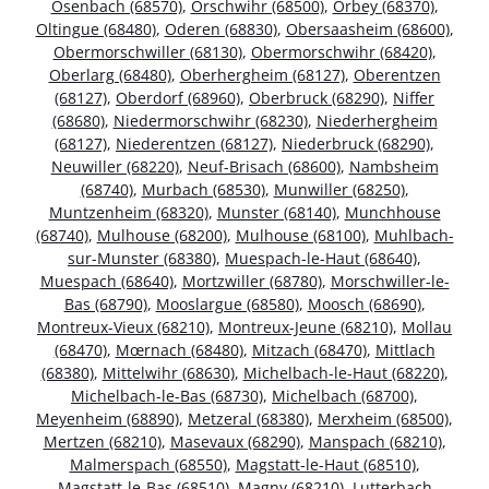
Osenbach (68570)
,
Orschwihr (68500)
,
Orbey (68370)
,
Oltingue (68480)
,
Oderen (68830)
,
Obersaasheim (68600)
,
Obermorschwiller (68130)
,
Obermorschwihr (68420)
,
Oberlarg (68480)
,
Oberhergheim (68127)
,
Oberentzen
(68127)
,
Oberdorf (68960)
,
Oberbruck (68290)
,
Niffer
(68680)
,
Niedermorschwihr (68230)
,
Niederhergheim
(68127)
,
Niederentzen (68127)
,
Niederbruck (68290)
,
Neuwiller (68220)
,
Neuf-Brisach (68600)
,
Nambsheim
(68740)
,
Murbach (68530)
,
Munwiller (68250)
,
Muntzenheim (68320)
,
Munster (68140)
,
Munchhouse
(68740)
,
Mulhouse (68200)
,
Mulhouse (68100)
,
Muhlbach-
sur-Munster (68380)
,
Muespach-le-Haut (68640)
,
Muespach (68640)
,
Mortzwiller (68780)
,
Morschwiller-le-
Bas (68790)
,
Mooslargue (68580)
,
Moosch (68690)
,
Montreux-Vieux (68210)
,
Montreux-Jeune (68210)
,
Mollau
(68470)
,
Mœrnach (68480)
,
Mitzach (68470)
,
Mittlach
(68380)
,
Mittelwihr (68630)
,
Michelbach-le-Haut (68220)
,
Michelbach-le-Bas (68730)
,
Michelbach (68700)
,
Meyenheim (68890)
,
Metzeral (68380)
,
Merxheim (68500)
,
Mertzen (68210)
,
Masevaux (68290)
,
Manspach (68210)
,
Malmerspach (68550)
,
Magstatt-le-Haut (68510)
,
Magstatt-le-Bas (68510)
,
Magny (68210)
,
Lutterbach