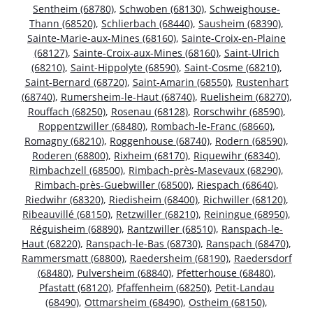
Sentheim (68780)
,
Schwoben (68130)
,
Schweighouse-
Thann (68520)
,
Schlierbach (68440)
,
Sausheim (68390)
,
Sainte-Marie-aux-Mines (68160)
,
Sainte-Croix-en-Plaine
(68127)
,
Sainte-Croix-aux-Mines (68160)
,
Saint-Ulrich
(68210)
,
Saint-Hippolyte (68590)
,
Saint-Cosme (68210)
,
Saint-Bernard (68720)
,
Saint-Amarin (68550)
,
Rustenhart
(68740)
,
Rumersheim-le-Haut (68740)
,
Ruelisheim (68270)
,
Rouffach (68250)
,
Rosenau (68128)
,
Rorschwihr (68590)
,
Roppentzwiller (68480)
,
Rombach-le-Franc (68660)
,
Romagny (68210)
,
Roggenhouse (68740)
,
Rodern (68590)
,
Roderen (68800)
,
Rixheim (68170)
,
Riquewihr (68340)
,
Rimbachzell (68500)
,
Rimbach-près-Masevaux (68290)
,
Rimbach-près-Guebwiller (68500)
,
Riespach (68640)
,
Riedwihr (68320)
,
Riedisheim (68400)
,
Richwiller (68120)
,
Ribeauvillé (68150)
,
Retzwiller (68210)
,
Reiningue (68950)
,
Réguisheim (68890)
,
Rantzwiller (68510)
,
Ranspach-le-
Haut (68220)
,
Ranspach-le-Bas (68730)
,
Ranspach (68470)
,
Rammersmatt (68800)
,
Raedersheim (68190)
,
Raedersdorf
(68480)
,
Pulversheim (68840)
,
Pfetterhouse (68480)
,
Pfastatt (68120)
,
Pfaffenheim (68250)
,
Petit-Landau
(68490)
,
Ottmarsheim (68490)
,
Ostheim (68150)
,