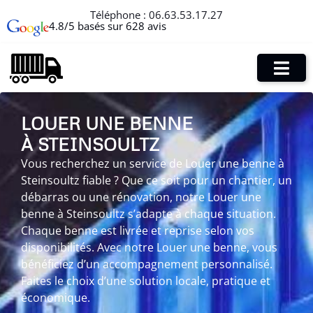
Téléphone :
06.63.53.17.27
4.8/5 basés sur 628 avis
LOUER UNE BENNE
À STEINSOULTZ
Vous recherchez un service de Louer une benne à
Steinsoultz fiable ? Que ce soit pour un chantier, un
débarras ou une rénovation, notre Louer une
benne à Steinsoultz s’adapte à chaque situation.
Chaque benne est livrée et reprise selon vos
disponibilités. Avec notre Louer une benne, vous
bénéficiez d’un accompagnement personnalisé.
Faites le choix d’une solution locale, pratique et
économique.