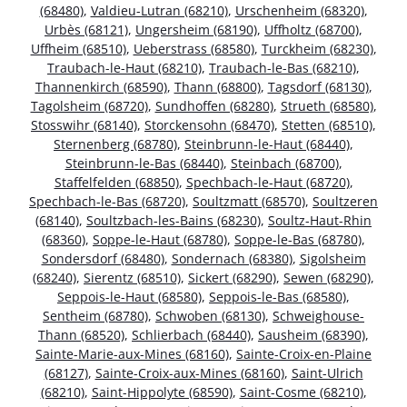
(68480)
,
Valdieu-Lutran (68210)
,
Urschenheim (68320)
,
Urbès (68121)
,
Ungersheim (68190)
,
Uffholtz (68700)
,
Uffheim (68510)
,
Ueberstrass (68580)
,
Turckheim (68230)
,
Traubach-le-Haut (68210)
,
Traubach-le-Bas (68210)
,
Thannenkirch (68590)
,
Thann (68800)
,
Tagsdorf (68130)
,
Tagolsheim (68720)
,
Sundhoffen (68280)
,
Strueth (68580)
,
Stosswihr (68140)
,
Storckensohn (68470)
,
Stetten (68510)
,
Sternenberg (68780)
,
Steinbrunn-le-Haut (68440)
,
Steinbrunn-le-Bas (68440)
,
Steinbach (68700)
,
Staffelfelden (68850)
,
Spechbach-le-Haut (68720)
,
Spechbach-le-Bas (68720)
,
Soultzmatt (68570)
,
Soultzeren
(68140)
,
Soultzbach-les-Bains (68230)
,
Soultz-Haut-Rhin
(68360)
,
Soppe-le-Haut (68780)
,
Soppe-le-Bas (68780)
,
Sondersdorf (68480)
,
Sondernach (68380)
,
Sigolsheim
(68240)
,
Sierentz (68510)
,
Sickert (68290)
,
Sewen (68290)
,
Seppois-le-Haut (68580)
,
Seppois-le-Bas (68580)
,
Sentheim (68780)
,
Schwoben (68130)
,
Schweighouse-
Thann (68520)
,
Schlierbach (68440)
,
Sausheim (68390)
,
Sainte-Marie-aux-Mines (68160)
,
Sainte-Croix-en-Plaine
(68127)
,
Sainte-Croix-aux-Mines (68160)
,
Saint-Ulrich
(68210)
,
Saint-Hippolyte (68590)
,
Saint-Cosme (68210)
,