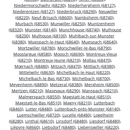
Niedermorschwihr (68230)
,
Niederhergheim (68127)
,
Niederentzen (68127)
,
Niederbruck (68290)
,
Neuwiller
(68220)
,
Neuf-Brisach (68600)
,
Nambsheim (68740)
,
Murbach (68530)
,
Munwiller (68250)
,
Muntzenheim
(68320)
,
Munster (68140)
,
Munchhouse (68740)
,
Mulhouse
(68200)
,
Mulhouse (68100)
,
Muhlbach-sur-Munster
(68380)
,
Muespach-le-Haut (68640)
,
Muespach (68640)
,
Mortzwiller (68780)
,
Morschwiller-le-Bas (68790)
,
Mooslargue (68580)
,
Moosch (68690)
,
Montreux-Vieux
(68210)
,
Montreux-Jeune (68210)
,
Mollau (68470)
,
Mœrnach (68480)
,
Mitzach (68470)
,
Mittlach (68380)
,
Mittelwihr (68630)
,
Michelbach-le-Haut (68220)
,
Michelbach-le-Bas (68730)
,
Michelbach (68700)
,
Meyenheim (68890)
,
Metzeral (68380)
,
Merxheim (68500)
,
Mertzen (68210)
,
Masevaux (68290)
,
Manspach (68210)
,
Malmerspach (68550)
,
Magstatt-le-Haut (68510)
,
Magstatt-le-Bas (68510)
,
Magny (68210)
,
Lutterbach
(68460)
,
Lutter (68480)
,
Luttenbach-près-Munster (68140)
,
Luemschwiller (68720)
,
Lucelle (68480)
,
Logelheim
(68280)
,
Linthal (68610)
,
Linsdorf (68480)
,
Ligsdorf (68480)
,
Lièpvre (68660)
,
Liebsdorf (68480)
,
Liebenswiller (68220)
,