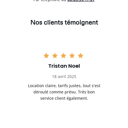
Nos clients témoignent
Tristan Noel
18 avril 2025
 de
Location claire, tarifs justes, tout s’est
Se
t
déroulé comme prévu. Très bon
pile
service client également.