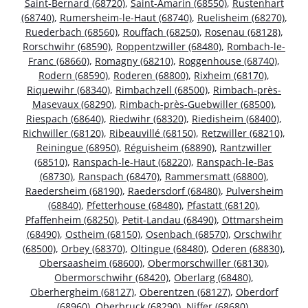
Saint-Bernard (68720)
,
Saint-Amarin (68550)
,
Rustenhart
(68740)
,
Rumersheim-le-Haut (68740)
,
Ruelisheim (68270)
,
Ruederbach (68560)
,
Rouffach (68250)
,
Rosenau (68128)
,
Rorschwihr (68590)
,
Roppentzwiller (68480)
,
Rombach-le-
Franc (68660)
,
Romagny (68210)
,
Roggenhouse (68740)
,
Rodern (68590)
,
Roderen (68800)
,
Rixheim (68170)
,
Riquewihr (68340)
,
Rimbachzell (68500)
,
Rimbach-près-
Masevaux (68290)
,
Rimbach-près-Guebwiller (68500)
,
Riespach (68640)
,
Riedwihr (68320)
,
Riedisheim (68400)
,
Richwiller (68120)
,
Ribeauvillé (68150)
,
Retzwiller (68210)
,
Reiningue (68950)
,
Réguisheim (68890)
,
Rantzwiller
(68510)
,
Ranspach-le-Haut (68220)
,
Ranspach-le-Bas
(68730)
,
Ranspach (68470)
,
Rammersmatt (68800)
,
Raedersheim (68190)
,
Raedersdorf (68480)
,
Pulversheim
(68840)
,
Pfetterhouse (68480)
,
Pfastatt (68120)
,
Pfaffenheim (68250)
,
Petit-Landau (68490)
,
Ottmarsheim
(68490)
,
Ostheim (68150)
,
Osenbach (68570)
,
Orschwihr
(68500)
,
Orbey (68370)
,
Oltingue (68480)
,
Oderen (68830)
,
Obersaasheim (68600)
,
Obermorschwiller (68130)
,
Obermorschwihr (68420)
,
Oberlarg (68480)
,
Oberhergheim (68127)
,
Oberentzen (68127)
,
Oberdorf
(68960)
,
Oberbruck (68290)
,
Niffer (68680)
,