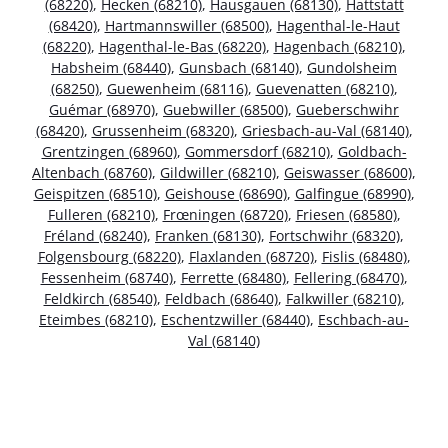
(68220)
,
Hecken (68210)
,
Hausgauen (68130)
,
Hattstatt
(68420)
,
Hartmannswiller (68500)
,
Hagenthal-le-Haut
(68220)
,
Hagenthal-le-Bas (68220)
,
Hagenbach (68210)
,
Habsheim (68440)
,
Gunsbach (68140)
,
Gundolsheim
(68250)
,
Guewenheim (68116)
,
Guevenatten (68210)
,
Guémar (68970)
,
Guebwiller (68500)
,
Gueberschwihr
(68420)
,
Grussenheim (68320)
,
Griesbach-au-Val (68140)
,
Grentzingen (68960)
,
Gommersdorf (68210)
,
Goldbach-
Altenbach (68760)
,
Gildwiller (68210)
,
Geiswasser (68600)
,
Geispitzen (68510)
,
Geishouse (68690)
,
Galfingue (68990)
,
Fulleren (68210)
,
Frœningen (68720)
,
Friesen (68580)
,
Fréland (68240)
,
Franken (68130)
,
Fortschwihr (68320)
,
Folgensbourg (68220)
,
Flaxlanden (68720)
,
Fislis (68480)
,
Fessenheim (68740)
,
Ferrette (68480)
,
Fellering (68470)
,
Feldkirch (68540)
,
Feldbach (68640)
,
Falkwiller (68210)
,
Eteimbes (68210)
,
Eschentzwiller (68440)
,
Eschbach-au-
Val (68140)