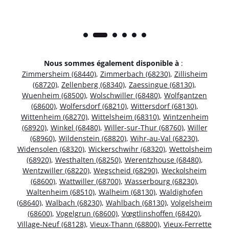
Nous sommes également disponible à
:
Zimmersheim (68440)
,
Zimmerbach (68230)
,
Zillisheim
(68720)
,
Zellenberg (68340)
,
Zaessingue (68130)
,
Wuenheim (68500)
,
Wolschwiller (68480)
,
Wolfgantzen
(68600)
,
Wolfersdorf (68210)
,
Wittersdorf (68130)
,
Wittenheim (68270)
,
Wittelsheim (68310)
,
Wintzenheim
(68920)
,
Winkel (68480)
,
Willer-sur-Thur (68760)
,
Willer
(68960)
,
Wildenstein (68820)
,
Wihr-au-Val (68230)
,
Widensolen (68320)
,
Wickerschwihr (68320)
,
Wettolsheim
(68920)
,
Westhalten (68250)
,
Werentzhouse (68480)
,
Wentzwiller (68220)
,
Wegscheid (68290)
,
Weckolsheim
(68600)
,
Wattwiller (68700)
,
Wasserbourg (68230)
,
Waltenheim (68510)
,
Walheim (68130)
,
Waldighofen
(68640)
,
Walbach (68230)
,
Wahlbach (68130)
,
Volgelsheim
(68600)
,
Vogelgrun (68600)
,
Vœgtlinshoffen (68420)
,
Village-Neuf (68128)
,
Vieux-Thann (68800)
,
Vieux-Ferrette