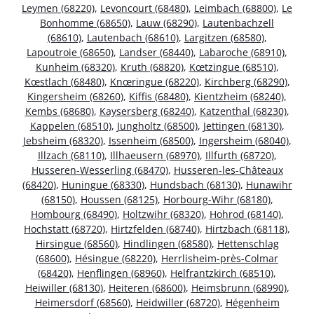
Leymen (68220)
,
Levoncourt (68480)
,
Leimbach (68800)
,
Le
Bonhomme (68650)
,
Lauw (68290)
,
Lautenbachzell
(68610)
,
Lautenbach (68610)
,
Largitzen (68580)
,
Lapoutroie (68650)
,
Landser (68440)
,
Labaroche (68910)
,
Kunheim (68320)
,
Kruth (68820)
,
Kœtzingue (68510)
,
Kœstlach (68480)
,
Knœringue (68220)
,
Kirchberg (68290)
,
Kingersheim (68260)
,
Kiffis (68480)
,
Kientzheim (68240)
,
Kembs (68680)
,
Kaysersberg (68240)
,
Katzenthal (68230)
,
Kappelen (68510)
,
Jungholtz (68500)
,
Jettingen (68130)
,
Jebsheim (68320)
,
Issenheim (68500)
,
Ingersheim (68040)
,
Illzach (68110)
,
Illhaeusern (68970)
,
Illfurth (68720)
,
Husseren-Wesserling (68470)
,
Husseren-les-Châteaux
(68420)
,
Huningue (68330)
,
Hundsbach (68130)
,
Hunawihr
(68150)
,
Houssen (68125)
,
Horbourg-Wihr (68180)
,
Hombourg (68490)
,
Holtzwihr (68320)
,
Hohrod (68140)
,
Hochstatt (68720)
,
Hirtzfelden (68740)
,
Hirtzbach (68118)
,
Hirsingue (68560)
,
Hindlingen (68580)
,
Hettenschlag
(68600)
,
Hésingue (68220)
,
Herrlisheim-près-Colmar
(68420)
,
Henflingen (68960)
,
Helfrantzkirch (68510)
,
Heiwiller (68130)
,
Heiteren (68600)
,
Heimsbrunn (68990)
,
Heimersdorf (68560)
,
Heidwiller (68720)
,
Hégenheim