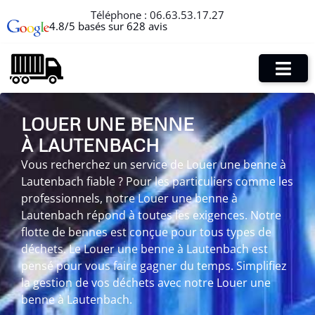
Téléphone :
06.63.53.17.27
4.8/5 basés sur 628 avis
LOUER UNE BENNE
À LAUTENBACH
Vous recherchez un service de Louer une benne à
Lautenbach fiable ? Pour les particuliers comme les
professionnels, notre Louer une benne à
Lautenbach répond à toutes les exigences. Notre
flotte de bennes est conçue pour tous types de
déchets. Le Louer une benne à Lautenbach est
pensé pour vous faire gagner du temps. Simplifiez
la gestion de vos déchets avec notre Louer une
benne à Lautenbach.