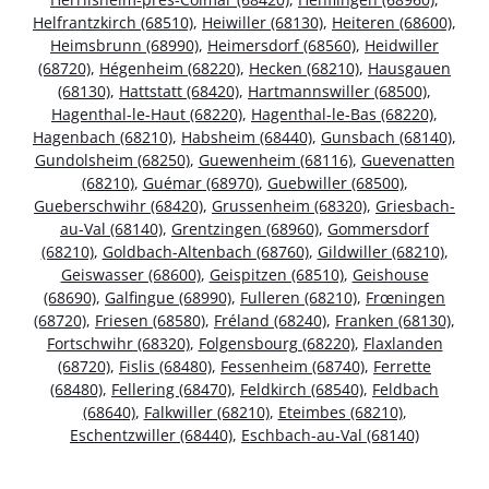
Helfrantzkirch (68510)
,
Heiwiller (68130)
,
Heiteren (68600)
,
Heimsbrunn (68990)
,
Heimersdorf (68560)
,
Heidwiller
(68720)
,
Hégenheim (68220)
,
Hecken (68210)
,
Hausgauen
(68130)
,
Hattstatt (68420)
,
Hartmannswiller (68500)
,
Hagenthal-le-Haut (68220)
,
Hagenthal-le-Bas (68220)
,
Hagenbach (68210)
,
Habsheim (68440)
,
Gunsbach (68140)
,
Gundolsheim (68250)
,
Guewenheim (68116)
,
Guevenatten
(68210)
,
Guémar (68970)
,
Guebwiller (68500)
,
Gueberschwihr (68420)
,
Grussenheim (68320)
,
Griesbach-
au-Val (68140)
,
Grentzingen (68960)
,
Gommersdorf
(68210)
,
Goldbach-Altenbach (68760)
,
Gildwiller (68210)
,
Geiswasser (68600)
,
Geispitzen (68510)
,
Geishouse
(68690)
,
Galfingue (68990)
,
Fulleren (68210)
,
Frœningen
(68720)
,
Friesen (68580)
,
Fréland (68240)
,
Franken (68130)
,
Fortschwihr (68320)
,
Folgensbourg (68220)
,
Flaxlanden
(68720)
,
Fislis (68480)
,
Fessenheim (68740)
,
Ferrette
(68480)
,
Fellering (68470)
,
Feldkirch (68540)
,
Feldbach
(68640)
,
Falkwiller (68210)
,
Eteimbes (68210)
,
Eschentzwiller (68440)
,
Eschbach-au-Val (68140)