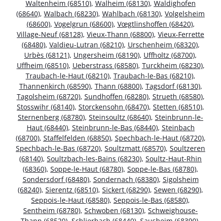
Waltenheim (68510)
,
Walheim (68130)
,
Waldighofen
(68640)
,
Walbach (68230)
,
Wahlbach (68130)
,
Volgelsheim
(68600)
,
Vogelgrun (68600)
,
Vœgtlinshoffen (68420)
,
Village-Neuf (68128)
,
Vieux-Thann (68800)
,
Vieux-Ferrette
(68480)
,
Valdieu-Lutran (68210)
,
Urschenheim (68320)
,
Urbès (68121)
,
Ungersheim (68190)
,
Uffholtz (68700)
,
Uffheim (68510)
,
Ueberstrass (68580)
,
Turckheim (68230)
,
Traubach-le-Haut (68210)
,
Traubach-le-Bas (68210)
,
Thannenkirch (68590)
,
Thann (68800)
,
Tagsdorf (68130)
,
Tagolsheim (68720)
,
Sundhoffen (68280)
,
Strueth (68580)
,
Stosswihr (68140)
,
Storckensohn (68470)
,
Stetten (68510)
,
Sternenberg (68780)
,
Steinsoultz (68640)
,
Steinbrunn-le-
Haut (68440)
,
Steinbrunn-le-Bas (68440)
,
Steinbach
(68700)
,
Staffelfelden (68850)
,
Spechbach-le-Haut (68720)
,
Spechbach-le-Bas (68720)
,
Soultzmatt (68570)
,
Soultzeren
(68140)
,
Soultzbach-les-Bains (68230)
,
Soultz-Haut-Rhin
(68360)
,
Soppe-le-Haut (68780)
,
Soppe-le-Bas (68780)
,
Sondersdorf (68480)
,
Sondernach (68380)
,
Sigolsheim
(68240)
,
Sierentz (68510)
,
Sickert (68290)
,
Sewen (68290)
,
Seppois-le-Haut (68580)
,
Seppois-le-Bas (68580)
,
Sentheim (68780)
,
Schwoben (68130)
,
Schweighouse-
Thann (68520)
,
Schlierbach (68440)
,
Sausheim (68390)
,