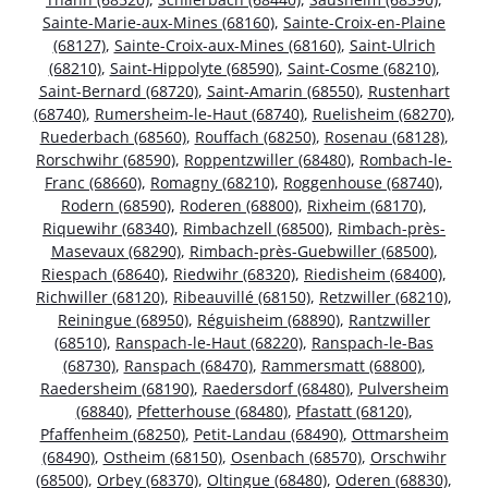
Sainte-Marie-aux-Mines (68160)
,
Sainte-Croix-en-Plaine
(68127)
,
Sainte-Croix-aux-Mines (68160)
,
Saint-Ulrich
(68210)
,
Saint-Hippolyte (68590)
,
Saint-Cosme (68210)
,
Saint-Bernard (68720)
,
Saint-Amarin (68550)
,
Rustenhart
(68740)
,
Rumersheim-le-Haut (68740)
,
Ruelisheim (68270)
,
Ruederbach (68560)
,
Rouffach (68250)
,
Rosenau (68128)
,
Rorschwihr (68590)
,
Roppentzwiller (68480)
,
Rombach-le-
Franc (68660)
,
Romagny (68210)
,
Roggenhouse (68740)
,
Rodern (68590)
,
Roderen (68800)
,
Rixheim (68170)
,
Riquewihr (68340)
,
Rimbachzell (68500)
,
Rimbach-près-
Masevaux (68290)
,
Rimbach-près-Guebwiller (68500)
,
Riespach (68640)
,
Riedwihr (68320)
,
Riedisheim (68400)
,
Richwiller (68120)
,
Ribeauvillé (68150)
,
Retzwiller (68210)
,
Reiningue (68950)
,
Réguisheim (68890)
,
Rantzwiller
(68510)
,
Ranspach-le-Haut (68220)
,
Ranspach-le-Bas
(68730)
,
Ranspach (68470)
,
Rammersmatt (68800)
,
Raedersheim (68190)
,
Raedersdorf (68480)
,
Pulversheim
(68840)
,
Pfetterhouse (68480)
,
Pfastatt (68120)
,
Pfaffenheim (68250)
,
Petit-Landau (68490)
,
Ottmarsheim
(68490)
,
Ostheim (68150)
,
Osenbach (68570)
,
Orschwihr
(68500)
,
Orbey (68370)
,
Oltingue (68480)
,
Oderen (68830)
,