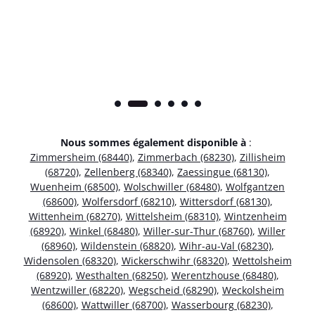
Nous sommes également disponible à
:
Zimmersheim (68440)
,
Zimmerbach (68230)
,
Zillisheim
(68720)
,
Zellenberg (68340)
,
Zaessingue (68130)
,
Wuenheim (68500)
,
Wolschwiller (68480)
,
Wolfgantzen
(68600)
,
Wolfersdorf (68210)
,
Wittersdorf (68130)
,
Wittenheim (68270)
,
Wittelsheim (68310)
,
Wintzenheim
(68920)
,
Winkel (68480)
,
Willer-sur-Thur (68760)
,
Willer
(68960)
,
Wildenstein (68820)
,
Wihr-au-Val (68230)
,
Widensolen (68320)
,
Wickerschwihr (68320)
,
Wettolsheim
(68920)
,
Westhalten (68250)
,
Werentzhouse (68480)
,
Wentzwiller (68220)
,
Wegscheid (68290)
,
Weckolsheim
(68600)
,
Wattwiller (68700)
,
Wasserbourg (68230)
,