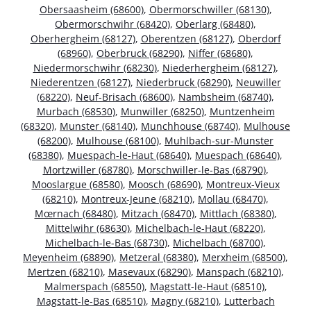
Obersaasheim (68600)
,
Obermorschwiller (68130)
,
Obermorschwihr (68420)
,
Oberlarg (68480)
,
Oberhergheim (68127)
,
Oberentzen (68127)
,
Oberdorf
(68960)
,
Oberbruck (68290)
,
Niffer (68680)
,
Niedermorschwihr (68230)
,
Niederhergheim (68127)
,
Niederentzen (68127)
,
Niederbruck (68290)
,
Neuwiller
(68220)
,
Neuf-Brisach (68600)
,
Nambsheim (68740)
,
Murbach (68530)
,
Munwiller (68250)
,
Muntzenheim
(68320)
,
Munster (68140)
,
Munchhouse (68740)
,
Mulhouse
(68200)
,
Mulhouse (68100)
,
Muhlbach-sur-Munster
(68380)
,
Muespach-le-Haut (68640)
,
Muespach (68640)
,
Mortzwiller (68780)
,
Morschwiller-le-Bas (68790)
,
Mooslargue (68580)
,
Moosch (68690)
,
Montreux-Vieux
(68210)
,
Montreux-Jeune (68210)
,
Mollau (68470)
,
Mœrnach (68480)
,
Mitzach (68470)
,
Mittlach (68380)
,
Mittelwihr (68630)
,
Michelbach-le-Haut (68220)
,
Michelbach-le-Bas (68730)
,
Michelbach (68700)
,
Meyenheim (68890)
,
Metzeral (68380)
,
Merxheim (68500)
,
Mertzen (68210)
,
Masevaux (68290)
,
Manspach (68210)
,
Malmerspach (68550)
,
Magstatt-le-Haut (68510)
,
Magstatt-le-Bas (68510)
,
Magny (68210)
,
Lutterbach