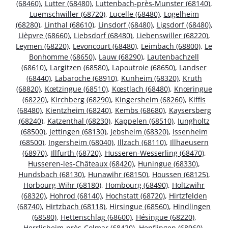
(68460)
,
Lutter (68480)
,
Luttenbach-près-Munster (68140)
,
Luemschwiller (68720)
,
Lucelle (68480)
,
Logelheim
(68280)
,
Linthal (68610)
,
Linsdorf (68480)
,
Ligsdorf (68480)
,
Lièpvre (68660)
,
Liebsdorf (68480)
,
Liebenswiller (68220)
,
Leymen (68220)
,
Levoncourt (68480)
,
Leimbach (68800)
,
Le
Bonhomme (68650)
,
Lauw (68290)
,
Lautenbachzell
(68610)
,
Largitzen (68580)
,
Lapoutroie (68650)
,
Landser
(68440)
,
Labaroche (68910)
,
Kunheim (68320)
,
Kruth
(68820)
,
Kœtzingue (68510)
,
Kœstlach (68480)
,
Knœringue
(68220)
,
Kirchberg (68290)
,
Kingersheim (68260)
,
Kiffis
(68480)
,
Kientzheim (68240)
,
Kembs (68680)
,
Kaysersberg
(68240)
,
Katzenthal (68230)
,
Kappelen (68510)
,
Jungholtz
(68500)
,
Jettingen (68130)
,
Jebsheim (68320)
,
Issenheim
(68500)
,
Ingersheim (68040)
,
Illzach (68110)
,
Illhaeusern
(68970)
,
Illfurth (68720)
,
Husseren-Wesserling (68470)
,
Husseren-les-Châteaux (68420)
,
Huningue (68330)
,
Hundsbach (68130)
,
Hunawihr (68150)
,
Houssen (68125)
,
Horbourg-Wihr (68180)
,
Hombourg (68490)
,
Holtzwihr
(68320)
,
Hohrod (68140)
,
Hochstatt (68720)
,
Hirtzfelden
(68740)
,
Hirtzbach (68118)
,
Hirsingue (68560)
,
Hindlingen
(68580)
,
Hettenschlag (68600)
,
Hésingue (68220)
,
Herrlisheim-près-Colmar (68420)
,
Henflingen (68960)
,