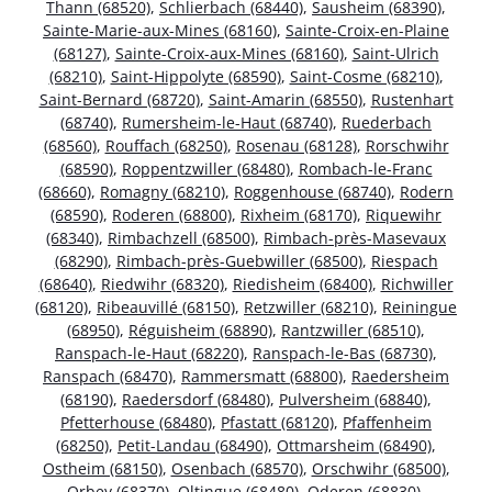
Thann (68520)
,
Schlierbach (68440)
,
Sausheim (68390)
,
Sainte-Marie-aux-Mines (68160)
,
Sainte-Croix-en-Plaine
(68127)
,
Sainte-Croix-aux-Mines (68160)
,
Saint-Ulrich
(68210)
,
Saint-Hippolyte (68590)
,
Saint-Cosme (68210)
,
Saint-Bernard (68720)
,
Saint-Amarin (68550)
,
Rustenhart
(68740)
,
Rumersheim-le-Haut (68740)
,
Ruederbach
(68560)
,
Rouffach (68250)
,
Rosenau (68128)
,
Rorschwihr
(68590)
,
Roppentzwiller (68480)
,
Rombach-le-Franc
(68660)
,
Romagny (68210)
,
Roggenhouse (68740)
,
Rodern
(68590)
,
Roderen (68800)
,
Rixheim (68170)
,
Riquewihr
(68340)
,
Rimbachzell (68500)
,
Rimbach-près-Masevaux
(68290)
,
Rimbach-près-Guebwiller (68500)
,
Riespach
(68640)
,
Riedwihr (68320)
,
Riedisheim (68400)
,
Richwiller
(68120)
,
Ribeauvillé (68150)
,
Retzwiller (68210)
,
Reiningue
(68950)
,
Réguisheim (68890)
,
Rantzwiller (68510)
,
Ranspach-le-Haut (68220)
,
Ranspach-le-Bas (68730)
,
Ranspach (68470)
,
Rammersmatt (68800)
,
Raedersheim
(68190)
,
Raedersdorf (68480)
,
Pulversheim (68840)
,
Pfetterhouse (68480)
,
Pfastatt (68120)
,
Pfaffenheim
(68250)
,
Petit-Landau (68490)
,
Ottmarsheim (68490)
,
Ostheim (68150)
,
Osenbach (68570)
,
Orschwihr (68500)
,
Orbey (68370)
,
Oltingue (68480)
,
Oderen (68830)
,