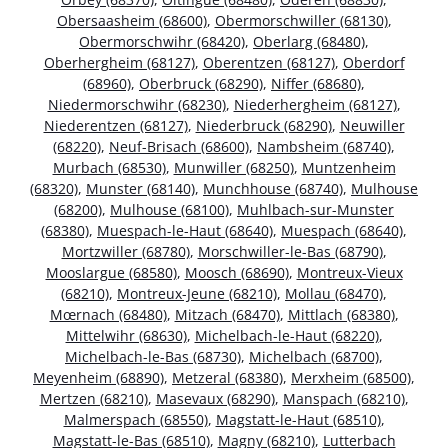
Obersaasheim (68600)
,
Obermorschwiller (68130)
,
Obermorschwihr (68420)
,
Oberlarg (68480)
,
Oberhergheim (68127)
,
Oberentzen (68127)
,
Oberdorf
(68960)
,
Oberbruck (68290)
,
Niffer (68680)
,
Niedermorschwihr (68230)
,
Niederhergheim (68127)
,
Niederentzen (68127)
,
Niederbruck (68290)
,
Neuwiller
(68220)
,
Neuf-Brisach (68600)
,
Nambsheim (68740)
,
Murbach (68530)
,
Munwiller (68250)
,
Muntzenheim
(68320)
,
Munster (68140)
,
Munchhouse (68740)
,
Mulhouse
(68200)
,
Mulhouse (68100)
,
Muhlbach-sur-Munster
(68380)
,
Muespach-le-Haut (68640)
,
Muespach (68640)
,
Mortzwiller (68780)
,
Morschwiller-le-Bas (68790)
,
Mooslargue (68580)
,
Moosch (68690)
,
Montreux-Vieux
(68210)
,
Montreux-Jeune (68210)
,
Mollau (68470)
,
Mœrnach (68480)
,
Mitzach (68470)
,
Mittlach (68380)
,
Mittelwihr (68630)
,
Michelbach-le-Haut (68220)
,
Michelbach-le-Bas (68730)
,
Michelbach (68700)
,
Meyenheim (68890)
,
Metzeral (68380)
,
Merxheim (68500)
,
Mertzen (68210)
,
Masevaux (68290)
,
Manspach (68210)
,
Malmerspach (68550)
,
Magstatt-le-Haut (68510)
,
Magstatt-le-Bas (68510)
,
Magny (68210)
,
Lutterbach