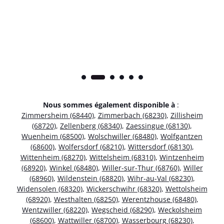
Nous sommes également disponible à
:
Zimmersheim (68440)
,
Zimmerbach (68230)
,
Zillisheim
(68720)
,
Zellenberg (68340)
,
Zaessingue (68130)
,
Wuenheim (68500)
,
Wolschwiller (68480)
,
Wolfgantzen
(68600)
,
Wolfersdorf (68210)
,
Wittersdorf (68130)
,
Wittenheim (68270)
,
Wittelsheim (68310)
,
Wintzenheim
(68920)
,
Winkel (68480)
,
Willer-sur-Thur (68760)
,
Willer
(68960)
,
Wildenstein (68820)
,
Wihr-au-Val (68230)
,
Widensolen (68320)
,
Wickerschwihr (68320)
,
Wettolsheim
(68920)
,
Westhalten (68250)
,
Werentzhouse (68480)
,
Wentzwiller (68220)
,
Wegscheid (68290)
,
Weckolsheim
(68600)
,
Wattwiller (68700)
,
Wasserbourg (68230)
,