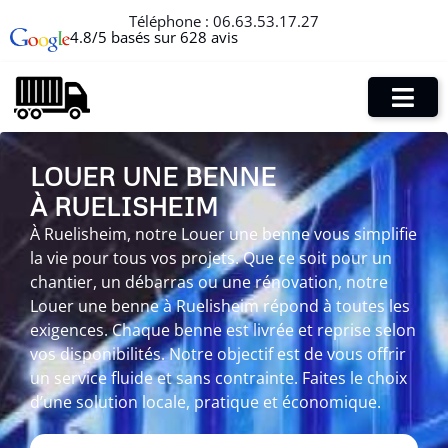
Téléphone :
06.63.53.17.27
4.8/5 basés sur 628 avis
LOUER UNE BENNE
À RUELISHEIM
À Ruelisheim, notre Louer une benne vous simplifie
la vie pour tous vos projets. Que ce soit pour un
chantier, un débarras ou une rénovation, notre
Louer une benne à Ruelisheim répond à toutes les
exigences. Chaque benne est livrée et reprise selon
vos disponibilités. Notre objectif est de vous offrir
un service fluide et sans contrainte. Faites le choix
d’une solution locale, pratique et économique.