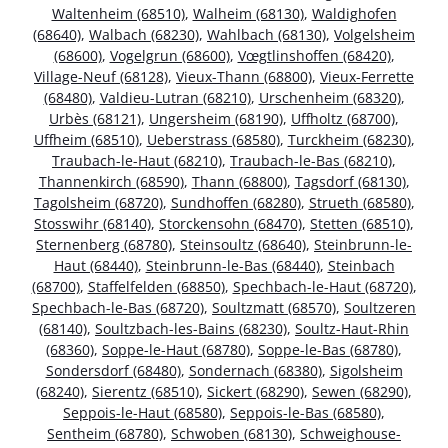
Waltenheim (68510)
,
Walheim (68130)
,
Waldighofen
(68640)
,
Walbach (68230)
,
Wahlbach (68130)
,
Volgelsheim
(68600)
,
Vogelgrun (68600)
,
Vœgtlinshoffen (68420)
,
Village-Neuf (68128)
,
Vieux-Thann (68800)
,
Vieux-Ferrette
(68480)
,
Valdieu-Lutran (68210)
,
Urschenheim (68320)
,
Urbès (68121)
,
Ungersheim (68190)
,
Uffholtz (68700)
,
Uffheim (68510)
,
Ueberstrass (68580)
,
Turckheim (68230)
,
Traubach-le-Haut (68210)
,
Traubach-le-Bas (68210)
,
Thannenkirch (68590)
,
Thann (68800)
,
Tagsdorf (68130)
,
Tagolsheim (68720)
,
Sundhoffen (68280)
,
Strueth (68580)
,
Stosswihr (68140)
,
Storckensohn (68470)
,
Stetten (68510)
,
Sternenberg (68780)
,
Steinsoultz (68640)
,
Steinbrunn-le-
Haut (68440)
,
Steinbrunn-le-Bas (68440)
,
Steinbach
(68700)
,
Staffelfelden (68850)
,
Spechbach-le-Haut (68720)
,
Spechbach-le-Bas (68720)
,
Soultzmatt (68570)
,
Soultzeren
(68140)
,
Soultzbach-les-Bains (68230)
,
Soultz-Haut-Rhin
(68360)
,
Soppe-le-Haut (68780)
,
Soppe-le-Bas (68780)
,
Sondersdorf (68480)
,
Sondernach (68380)
,
Sigolsheim
(68240)
,
Sierentz (68510)
,
Sickert (68290)
,
Sewen (68290)
,
Seppois-le-Haut (68580)
,
Seppois-le-Bas (68580)
,
Sentheim (68780)
,
Schwoben (68130)
,
Schweighouse-