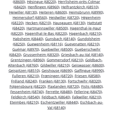
(68600)
,
Hésingue (68220)
,
Herrlisheim-près-Colmar
(68420)
,
Henflingen (68960)
,
Helfrantzkirch (68510)
,
Heiwiller (68130)
,
Heiteren (68600)
,
Heimsbrunn (68990)
,
Heimersdorf (68560)
,
Heidwiller (68720)
,
Hégenheim
(68220)
,
Hecken (68210)
,
Hausgauen (68130)
,
Hattstatt
(68420)
,
Hartmannswiller (68500)
,
Hagenthal-le-Haut
(68220)
,
Hagenthal-le-Bas (68220)
,
Hagenbach (68210)
,
Habsheim (68440)
,
Gunsbach (68140)
,
Gundolsheim
(68250)
,
Guewenheim (68116)
,
Guevenatten (68210)
,
Guémar (68970)
,
Guebwiller (68500)
,
Gueberschwihr
(68420)
,
Grussenheim (68320)
,
Griesbach-au-Val (68140)
,
Grentzingen (68960)
,
Gommersdorf (68210)
,
Goldbach-
Altenbach (68760)
,
Gildwiller (68210)
,
Geiswasser (68600)
,
Geispitzen (68510)
,
Geishouse (68690)
,
Galfingue (68990)
,
Fulleren (68210)
,
Frœningen (68720)
,
Friesen (68580)
,
Fréland (68240)
,
Franken (68130)
,
Fortschwihr (68320)
,
Folgensbourg (68220)
,
Flaxlanden (68720)
,
Fislis (68480)
,
Fessenheim (68740)
,
Ferrette (68480)
,
Fellering (68470)
,
Feldkirch (68540)
,
Feldbach (68640)
,
Falkwiller (68210)
,
Eteimbes (68210)
,
Eschentzwiller (68440)
,
Eschbach-au-
Val (68140)