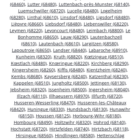
(68460)
,
Lutter (68480)
,
Luttenbach-près-Munster (68140)
,
Luemschwiller (68720)
,
Lucelle (68480)
,
Logelheim
(68280)
,
Linthal (68610)
,
Linsdorf (68480)
,
Ligsdorf (68480)
,
Lièpvre (68660)
,
Liebsdorf (68480)
,
Liebenswiller (68220)
,
Leymen (68220)
,
Levoncourt (68480)
,
Leimbach (68800)
,
Le
Bonhomme (68650)
,
Lauw (68290)
,
Lautenbachzell
(68610)
,
Lautenbach (68610)
,
Largitzen (68580)
,
Lapoutroie (68650)
,
Landser (68440)
,
Labaroche (68910)
,
Kunheim (68320)
,
Kruth (68820)
,
Kœtzingue (68510)
,
Kœstlach (68480)
,
Knœringue (68220)
,
Kirchberg (68290)
,
Kingersheim (68260)
,
Kiffis (68480)
,
Kientzheim (68240)
,
Kembs (68680)
,
Kaysersberg (68240)
,
Katzenthal (68230)
,
Kappelen (68510)
,
Jungholtz (68500)
,
Jettingen (68130)
,
Jebsheim (68320)
,
Issenheim (68500)
,
Ingersheim (68040)
,
Illzach (68110)
,
Illhaeusern (68970)
,
Illfurth (68720)
,
Husseren-Wesserling (68470)
,
Husseren-les-Châteaux
(68420)
,
Huningue (68330)
,
Hundsbach (68130)
,
Hunawihr
(68150)
,
Houssen (68125)
,
Horbourg-Wihr (68180)
,
Hombourg (68490)
,
Holtzwihr (68320)
,
Hohrod (68140)
,
Hochstatt (68720)
,
Hirtzfelden (68740)
,
Hirtzbach (68118)
,
Hirsingue (68560)
,
Hindlingen (68580)
,
Hettenschlag