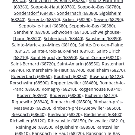
(68140)
,
Soultzbach-les-Bains (68230)
,
Soultz-Haut-Rhin
(68360)
,
Soppe-le-Haut (68780)
,
Soppe-le-Bas (68780)
,
Sondersdorf (68480)
,
Sondernach (68380)
,
Sigolsheim
(68240)
,
Sierentz (68510)
,
Sickert (68290)
,
Sewen (68290)
,
Seppois-le-Haut (68580)
,
Seppois-le-Bas (68580)
,
Sentheim (68780)
,
Schwoben (68130)
,
Schweighouse-
Thann (68520)
,
Schlierbach (68440)
,
Sausheim (68390)
,
Sainte-Marie-aux-Mines (68160)
,
Sainte-Croix-en-Plaine
(68127)
,
Sainte-Croix-aux-Mines (68160)
,
Saint-Ulrich
(68210)
,
Saint-Hippolyte (68590)
,
Saint-Cosme (68210)
,
Saint-Bernard (68720)
,
Saint-Amarin (68550)
,
Rustenhart
(68740)
,
Rumersheim-le-Haut (68740)
,
Ruelisheim (68270)
,
Ruederbach (68560)
,
Rouffach (68250)
,
Rosenau (68128)
,
Rorschwihr (68590)
,
Roppentzwiller (68480)
,
Rombach-le-
Franc (68660)
,
Romagny (68210)
,
Roggenhouse (68740)
,
Rodern (68590)
,
Roderen (68800)
,
Rixheim (68170)
,
Riquewihr (68340)
,
Rimbachzell (68500)
,
Rimbach-près-
Masevaux (68290)
,
Rimbach-près-Guebwiller (68500)
,
Riespach (68640)
,
Riedwihr (68320)
,
Riedisheim (68400)
,
Richwiller (68120)
,
Ribeauvillé (68150)
,
Retzwiller (68210)
,
Reiningue (68950)
,
Réguisheim (68890)
,
Rantzwiller
(68510)
,
Ranspach-le-Haut (68220)
,
Ranspach-le-Bas