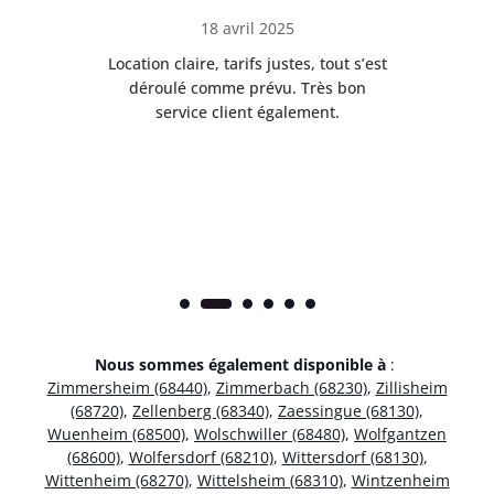
18 avril 2025
 de
Location claire, tarifs justes, tout s’est
Se
t
déroulé comme prévu. Très bon
pile
service client également.
Nous sommes également disponible à
:
Zimmersheim (68440)
,
Zimmerbach (68230)
,
Zillisheim
(68720)
,
Zellenberg (68340)
,
Zaessingue (68130)
,
Wuenheim (68500)
,
Wolschwiller (68480)
,
Wolfgantzen
(68600)
,
Wolfersdorf (68210)
,
Wittersdorf (68130)
,
Wittenheim (68270)
,
Wittelsheim (68310)
,
Wintzenheim