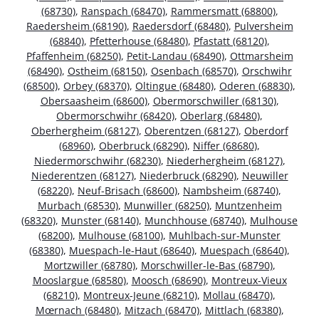
(68730)
,
Ranspach (68470)
,
Rammersmatt (68800)
,
Raedersheim (68190)
,
Raedersdorf (68480)
,
Pulversheim
(68840)
,
Pfetterhouse (68480)
,
Pfastatt (68120)
,
Pfaffenheim (68250)
,
Petit-Landau (68490)
,
Ottmarsheim
(68490)
,
Ostheim (68150)
,
Osenbach (68570)
,
Orschwihr
(68500)
,
Orbey (68370)
,
Oltingue (68480)
,
Oderen (68830)
,
Obersaasheim (68600)
,
Obermorschwiller (68130)
,
Obermorschwihr (68420)
,
Oberlarg (68480)
,
Oberhergheim (68127)
,
Oberentzen (68127)
,
Oberdorf
(68960)
,
Oberbruck (68290)
,
Niffer (68680)
,
Niedermorschwihr (68230)
,
Niederhergheim (68127)
,
Niederentzen (68127)
,
Niederbruck (68290)
,
Neuwiller
(68220)
,
Neuf-Brisach (68600)
,
Nambsheim (68740)
,
Murbach (68530)
,
Munwiller (68250)
,
Muntzenheim
(68320)
,
Munster (68140)
,
Munchhouse (68740)
,
Mulhouse
(68200)
,
Mulhouse (68100)
,
Muhlbach-sur-Munster
(68380)
,
Muespach-le-Haut (68640)
,
Muespach (68640)
,
Mortzwiller (68780)
,
Morschwiller-le-Bas (68790)
,
Mooslargue (68580)
,
Moosch (68690)
,
Montreux-Vieux
(68210)
,
Montreux-Jeune (68210)
,
Mollau (68470)
,
Mœrnach (68480)
,
Mitzach (68470)
,
Mittlach (68380)
,