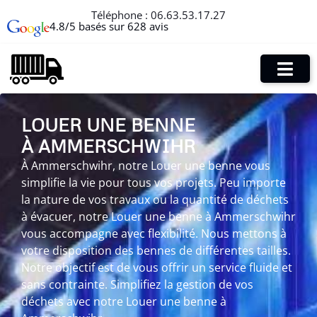
Téléphone :
06.63.53.17.27
4.8/5 basés sur 628 avis
LOUER UNE BENNE
À AMMERSCHWIHR
À Ammerschwihr, notre Louer une benne vous
simplifie la vie pour tous vos projets. Peu importe
la nature de vos travaux ou la quantité de déchets
à évacuer, notre Louer une benne à Ammerschwihr
vous accompagne avec flexibilité. Nous mettons à
votre disposition des bennes de différentes tailles.
Notre objectif est de vous offrir un service fluide et
sans contrainte. Simplifiez la gestion de vos
déchets avec notre Louer une benne à