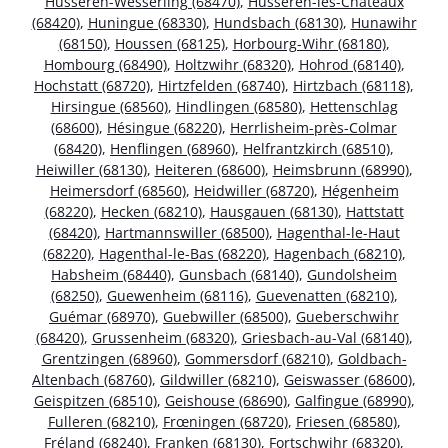
Husseren-Wesserling (68470)
,
Husseren-les-Châteaux
(68420)
,
Huningue (68330)
,
Hundsbach (68130)
,
Hunawihr
(68150)
,
Houssen (68125)
,
Horbourg-Wihr (68180)
,
Hombourg (68490)
,
Holtzwihr (68320)
,
Hohrod (68140)
,
Hochstatt (68720)
,
Hirtzfelden (68740)
,
Hirtzbach (68118)
,
Hirsingue (68560)
,
Hindlingen (68580)
,
Hettenschlag
(68600)
,
Hésingue (68220)
,
Herrlisheim-près-Colmar
(68420)
,
Henflingen (68960)
,
Helfrantzkirch (68510)
,
Heiwiller (68130)
,
Heiteren (68600)
,
Heimsbrunn (68990)
,
Heimersdorf (68560)
,
Heidwiller (68720)
,
Hégenheim
(68220)
,
Hecken (68210)
,
Hausgauen (68130)
,
Hattstatt
(68420)
,
Hartmannswiller (68500)
,
Hagenthal-le-Haut
(68220)
,
Hagenthal-le-Bas (68220)
,
Hagenbach (68210)
,
Habsheim (68440)
,
Gunsbach (68140)
,
Gundolsheim
(68250)
,
Guewenheim (68116)
,
Guevenatten (68210)
,
Guémar (68970)
,
Guebwiller (68500)
,
Gueberschwihr
(68420)
,
Grussenheim (68320)
,
Griesbach-au-Val (68140)
,
Grentzingen (68960)
,
Gommersdorf (68210)
,
Goldbach-
Altenbach (68760)
,
Gildwiller (68210)
,
Geiswasser (68600)
,
Geispitzen (68510)
,
Geishouse (68690)
,
Galfingue (68990)
,
Fulleren (68210)
,
Frœningen (68720)
,
Friesen (68580)
,
Fréland (68240)
,
Franken (68130)
,
Fortschwihr (68320)
,