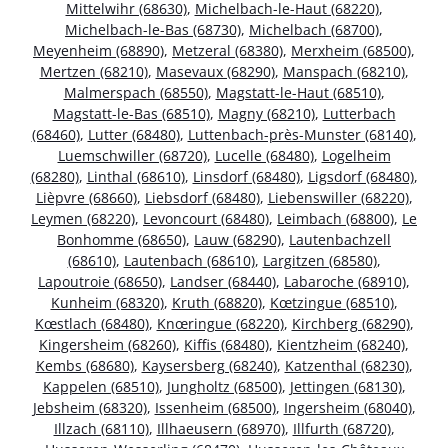
Mittelwihr (68630)
,
Michelbach-le-Haut (68220)
,
Michelbach-le-Bas (68730)
,
Michelbach (68700)
,
Meyenheim (68890)
,
Metzeral (68380)
,
Merxheim (68500)
,
Mertzen (68210)
,
Masevaux (68290)
,
Manspach (68210)
,
Malmerspach (68550)
,
Magstatt-le-Haut (68510)
,
Magstatt-le-Bas (68510)
,
Magny (68210)
,
Lutterbach
(68460)
,
Lutter (68480)
,
Luttenbach-près-Munster (68140)
,
Luemschwiller (68720)
,
Lucelle (68480)
,
Logelheim
(68280)
,
Linthal (68610)
,
Linsdorf (68480)
,
Ligsdorf (68480)
,
Lièpvre (68660)
,
Liebsdorf (68480)
,
Liebenswiller (68220)
,
Leymen (68220)
,
Levoncourt (68480)
,
Leimbach (68800)
,
Le
Bonhomme (68650)
,
Lauw (68290)
,
Lautenbachzell
(68610)
,
Lautenbach (68610)
,
Largitzen (68580)
,
Lapoutroie (68650)
,
Landser (68440)
,
Labaroche (68910)
,
Kunheim (68320)
,
Kruth (68820)
,
Kœtzingue (68510)
,
Kœstlach (68480)
,
Knœringue (68220)
,
Kirchberg (68290)
,
Kingersheim (68260)
,
Kiffis (68480)
,
Kientzheim (68240)
,
Kembs (68680)
,
Kaysersberg (68240)
,
Katzenthal (68230)
,
Kappelen (68510)
,
Jungholtz (68500)
,
Jettingen (68130)
,
Jebsheim (68320)
,
Issenheim (68500)
,
Ingersheim (68040)
,
Illzach (68110)
,
Illhaeusern (68970)
,
Illfurth (68720)
,