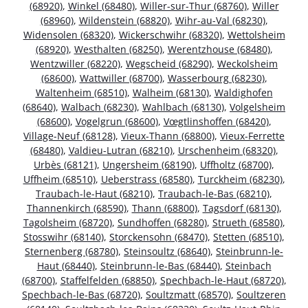
(68920)
,
Winkel (68480)
,
Willer-sur-Thur (68760)
,
Willer
(68960)
,
Wildenstein (68820)
,
Wihr-au-Val (68230)
,
Widensolen (68320)
,
Wickerschwihr (68320)
,
Wettolsheim
(68920)
,
Westhalten (68250)
,
Werentzhouse (68480)
,
Wentzwiller (68220)
,
Wegscheid (68290)
,
Weckolsheim
(68600)
,
Wattwiller (68700)
,
Wasserbourg (68230)
,
Waltenheim (68510)
,
Walheim (68130)
,
Waldighofen
(68640)
,
Walbach (68230)
,
Wahlbach (68130)
,
Volgelsheim
(68600)
,
Vogelgrun (68600)
,
Vœgtlinshoffen (68420)
,
Village-Neuf (68128)
,
Vieux-Thann (68800)
,
Vieux-Ferrette
(68480)
,
Valdieu-Lutran (68210)
,
Urschenheim (68320)
,
Urbès (68121)
,
Ungersheim (68190)
,
Uffholtz (68700)
,
Uffheim (68510)
,
Ueberstrass (68580)
,
Turckheim (68230)
,
Traubach-le-Haut (68210)
,
Traubach-le-Bas (68210)
,
Thannenkirch (68590)
,
Thann (68800)
,
Tagsdorf (68130)
,
Tagolsheim (68720)
,
Sundhoffen (68280)
,
Strueth (68580)
,
Stosswihr (68140)
,
Storckensohn (68470)
,
Stetten (68510)
,
Sternenberg (68780)
,
Steinsoultz (68640)
,
Steinbrunn-le-
Haut (68440)
,
Steinbrunn-le-Bas (68440)
,
Steinbach
(68700)
,
Staffelfelden (68850)
,
Spechbach-le-Haut (68720)
,
Spechbach-le-Bas (68720)
,
Soultzmatt (68570)
,
Soultzeren