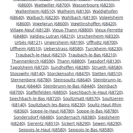
(68600)
,
Wattwiller (68700)
,
Wasserbourg (68230)
,
Waltenheim (68510)
,
Walheim (68130)
,
Waldighofen
(68640)
,
Walbach (68230)
,
Wahlbach (68130)
,
Volgelsheim
(68600)
,
Vogelgrun (68600)
,
Vœgtlinshoffen (68420)
,
Village-Neuf (68128)
,
Vieux-Thann (68800)
,
Vieux-Ferrette
(68480)
,
Valdieu-Lutran (68210)
,
Urschenheim (68320)
,
Urbès (68121)
,
Ungersheim (68190)
,
Uffholtz (68700)
,
Uffheim (68510)
,
Ueberstrass (68580)
,
Turckheim (68230)
,
Traubach-le-Haut (68210)
,
Traubach-le-Bas (68210)
,
Thannenkirch (68590)
,
Thann (68800)
,
Tagsdorf (68130)
,
Tagolsheim (68720)
,
Sundhoffen (68280)
,
Strueth (68580)
,
Stosswihr (68140)
,
Storckensohn (68470)
,
Stetten (68510)
,
Sternenberg (68780)
,
Steinsoultz (68640)
,
Steinbrunn-le-
Haut (68440)
,
Steinbrunn-le-Bas (68440)
,
Steinbach
(68700)
,
Staffelfelden (68850)
,
Spechbach-le-Haut (68720)
,
Spechbach-le-Bas (68720)
,
Soultzmatt (68570)
,
Soultzeren
(68140)
,
Soultzbach-les-Bains (68230)
,
Soultz-Haut-Rhin
(68360)
,
Soppe-le-Haut (68780)
,
Soppe-le-Bas (68780)
,
Sondersdorf (68480)
,
Sondernach (68380)
,
Sigolsheim
(68240)
,
Sierentz (68510)
,
Sickert (68290)
,
Sewen (68290)
,
Seppois-le-Haut (68580)
,
Seppois-le-Bas (68580)
,