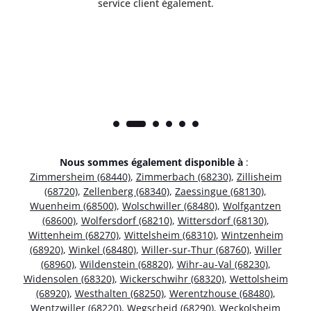
service client également.
Nous sommes également disponible à
:
Zimmersheim (68440)
,
Zimmerbach (68230)
,
Zillisheim
(68720)
,
Zellenberg (68340)
,
Zaessingue (68130)
,
Wuenheim (68500)
,
Wolschwiller (68480)
,
Wolfgantzen
(68600)
,
Wolfersdorf (68210)
,
Wittersdorf (68130)
,
Wittenheim (68270)
,
Wittelsheim (68310)
,
Wintzenheim
(68920)
,
Winkel (68480)
,
Willer-sur-Thur (68760)
,
Willer
(68960)
,
Wildenstein (68820)
,
Wihr-au-Val (68230)
,
Widensolen (68320)
,
Wickerschwihr (68320)
,
Wettolsheim
(68920)
,
Westhalten (68250)
,
Werentzhouse (68480)
,
Wentzwiller (68220)
,
Wegscheid (68290)
,
Weckolsheim