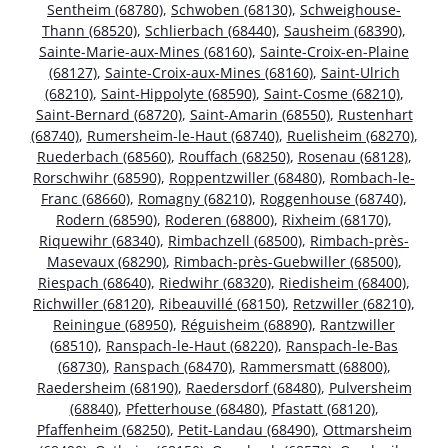
Sentheim (68780)
,
Schwoben (68130)
,
Schweighouse-
Thann (68520)
,
Schlierbach (68440)
,
Sausheim (68390)
,
Sainte-Marie-aux-Mines (68160)
,
Sainte-Croix-en-Plaine
(68127)
,
Sainte-Croix-aux-Mines (68160)
,
Saint-Ulrich
(68210)
,
Saint-Hippolyte (68590)
,
Saint-Cosme (68210)
,
Saint-Bernard (68720)
,
Saint-Amarin (68550)
,
Rustenhart
(68740)
,
Rumersheim-le-Haut (68740)
,
Ruelisheim (68270)
,
Ruederbach (68560)
,
Rouffach (68250)
,
Rosenau (68128)
,
Rorschwihr (68590)
,
Roppentzwiller (68480)
,
Rombach-le-
Franc (68660)
,
Romagny (68210)
,
Roggenhouse (68740)
,
Rodern (68590)
,
Roderen (68800)
,
Rixheim (68170)
,
Riquewihr (68340)
,
Rimbachzell (68500)
,
Rimbach-près-
Masevaux (68290)
,
Rimbach-près-Guebwiller (68500)
,
Riespach (68640)
,
Riedwihr (68320)
,
Riedisheim (68400)
,
Richwiller (68120)
,
Ribeauvillé (68150)
,
Retzwiller (68210)
,
Reiningue (68950)
,
Réguisheim (68890)
,
Rantzwiller
(68510)
,
Ranspach-le-Haut (68220)
,
Ranspach-le-Bas
(68730)
,
Ranspach (68470)
,
Rammersmatt (68800)
,
Raedersheim (68190)
,
Raedersdorf (68480)
,
Pulversheim
(68840)
,
Pfetterhouse (68480)
,
Pfastatt (68120)
,
Pfaffenheim (68250)
,
Petit-Landau (68490)
,
Ottmarsheim