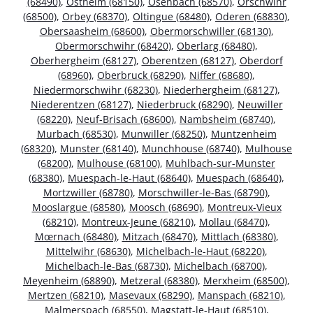
(68490)
,
Ostheim (68150)
,
Osenbach (68570)
,
Orschwihr
(68500)
,
Orbey (68370)
,
Oltingue (68480)
,
Oderen (68830)
,
Obersaasheim (68600)
,
Obermorschwiller (68130)
,
Obermorschwihr (68420)
,
Oberlarg (68480)
,
Oberhergheim (68127)
,
Oberentzen (68127)
,
Oberdorf
(68960)
,
Oberbruck (68290)
,
Niffer (68680)
,
Niedermorschwihr (68230)
,
Niederhergheim (68127)
,
Niederentzen (68127)
,
Niederbruck (68290)
,
Neuwiller
(68220)
,
Neuf-Brisach (68600)
,
Nambsheim (68740)
,
Murbach (68530)
,
Munwiller (68250)
,
Muntzenheim
(68320)
,
Munster (68140)
,
Munchhouse (68740)
,
Mulhouse
(68200)
,
Mulhouse (68100)
,
Muhlbach-sur-Munster
(68380)
,
Muespach-le-Haut (68640)
,
Muespach (68640)
,
Mortzwiller (68780)
,
Morschwiller-le-Bas (68790)
,
Mooslargue (68580)
,
Moosch (68690)
,
Montreux-Vieux
(68210)
,
Montreux-Jeune (68210)
,
Mollau (68470)
,
Mœrnach (68480)
,
Mitzach (68470)
,
Mittlach (68380)
,
Mittelwihr (68630)
,
Michelbach-le-Haut (68220)
,
Michelbach-le-Bas (68730)
,
Michelbach (68700)
,
Meyenheim (68890)
,
Metzeral (68380)
,
Merxheim (68500)
,
Mertzen (68210)
,
Masevaux (68290)
,
Manspach (68210)
,
Malmerspach (68550)
,
Magstatt-le-Haut (68510)
,