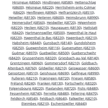
Hirsingue (68560)
,
Hindlingen (68580)
,
Hettenschlag
(68600)
,
Hésingue (68220)
,
Herrlisheim-près-Colmar
(68420)
,
Henflingen (68960)
,
Helfrantzkirch (68510)
,
Heiwiller (68130)
,
Heiteren (68600)
,
Heimsbrunn (68990)
,
Heimersdorf (68560)
,
Heidwiller (68720)
,
Hégenheim
(68220)
,
Hecken (68210)
,
Hausgauen (68130)
,
Hattstatt
(68420)
,
Hartmannswiller (68500)
,
Hagenthal-le-Haut
(68220)
,
Hagenthal-le-Bas (68220)
,
Hagenbach (68210)
,
Habsheim (68440)
,
Gunsbach (68140)
,
Gundolsheim
(68250)
,
Guewenheim (68116)
,
Guevenatten (68210)
,
Guémar (68970)
,
Guebwiller (68500)
,
Gueberschwihr
(68420)
,
Grussenheim (68320)
,
Griesbach-au-Val (68140)
,
Grentzingen (68960)
,
Gommersdorf (68210)
,
Goldbach-
Altenbach (68760)
,
Gildwiller (68210)
,
Geiswasser (68600)
,
Geispitzen (68510)
,
Geishouse (68690)
,
Galfingue (68990)
,
Fulleren (68210)
,
Frœningen (68720)
,
Friesen (68580)
,
Fréland (68240)
,
Franken (68130)
,
Fortschwihr (68320)
,
Folgensbourg (68220)
,
Flaxlanden (68720)
,
Fislis (68480)
,
Fessenheim (68740)
,
Ferrette (68480)
,
Fellering (68470)
,
Feldkirch (68540)
,
Feldbach (68640)
,
Falkwiller (68210)
,
Eteimbes (68210)
,
Eschentzwiller (68440)