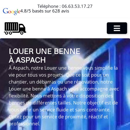
Téléphone :
06.63.53.17.27
4.8/5 basés sur 628 avis
LOUER UNE BENNE
À ASPACH
À Aspach, notre Louer une benne vous simplifie la
vie pour tous vos projets. Que ce soit pour un
chantier, un débarras ou une rénovation, notre
Louer une benne à Aspach vous accompagne avec
flexibilité. Nous mettons à votre disposition des
bennes de différentes tailles. Notre objectif est de
vous offrir un service fluide et sans contrainte.
Optez pour un service de proximité, réactif et
professionnel.