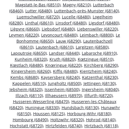
Magstatt-le-Bas (68510)
,
Magny (68210)
,
Lutterbach
(68460)
,
Lutter (68480)
,
Luttenbach-près-Munster (68140)
,
Luemschwiller (68720)
,
Lucelle (68480)
,
Logelheim
(68280)
,
Linthal (68610)
,
Linsdorf (68480)
,
Ligsdorf (68480)
,
Lièpvre (68660)
,
Liebsdorf (68480)
,
Liebenswiller (68220)
,
Leymen (68220)
,
Levoncourt (68480)
,
Leimbach (68800)
,
Le
Bonhomme (68650)
,
Lauw (68290)
,
Lautenbachzell
(68610)
,
Lautenbach (68610)
,
Largitzen (68580)
,
Lapoutroie (68650)
,
Landser (68440)
,
Labaroche (68910)
,
Kunheim (68320)
,
Kruth (68820)
,
Kœtzingue (68510)
,
Kœstlach (68480)
,
Knœringue (68220)
,
Kirchberg (68290)
,
Kingersheim (68260)
,
Kiffis (68480)
,
Kientzheim (68240)
,
Kembs (68680)
,
Kaysersberg (68240)
,
Katzenthal (68230)
,
Kappelen (68510)
,
Jungholtz (68500)
,
Jettingen (68130)
,
Jebsheim (68320)
,
Issenheim (68500)
,
Ingersheim (68040)
,
Illzach (68110)
,
Illhaeusern (68970)
,
Illfurth (68720)
,
Husseren-Wesserling (68470)
,
Husseren-les-Châteaux
(68420)
,
Huningue (68330)
,
Hundsbach (68130)
,
Hunawihr
(68150)
,
Houssen (68125)
,
Horbourg-Wihr (68180)
,
Hombourg (68490)
,
Holtzwihr (68320)
,
Hohrod (68140)
,
Hochstatt (68720)
,
Hirtzfelden (68740)
,
Hirtzbach (68118)
,