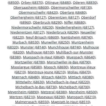
(68500)
,
Orbey (68370)
,
Oltingue (68480)
,
Oderen (68830)
,
Obersaasheim (68600)
,
Obermorschwiller (68130)
,
Obermorschwihr (68420)
,
Oberlarg (68480)
,
Oberhergheim (68127)
,
Oberentzen (68127)
,
Oberdorf
(68960)
,
Oberbruck (68290)
,
Niffer (68680)
,
Niedermorschwihr (68230)
,
Niederhergheim (68127)
,
Niederentzen (68127)
,
Niederbruck (68290)
,
Neuwiller
(68220)
,
Neuf-Brisach (68600)
,
Nambsheim (68740)
,
Murbach (68530)
,
Munwiller (68250)
,
Muntzenheim
(68320)
,
Munster (68140)
,
Munchhouse (68740)
,
Mulhouse
(68200)
,
Mulhouse (68100)
,
Muhlbach-sur-Munster
(68380)
,
Muespach-le-Haut (68640)
,
Muespach (68640)
,
Mortzwiller (68780)
,
Morschwiller-le-Bas (68790)
,
Mooslargue (68580)
,
Moosch (68690)
,
Montreux-Vieux
(68210)
,
Montreux-Jeune (68210)
,
Mollau (68470)
,
Mœrnach (68480)
,
Mitzach (68470)
,
Mittlach (68380)
,
Mittelwihr (68630)
,
Michelbach-le-Haut (68220)
,
Michelbach-le-Bas (68730)
,
Michelbach (68700)
,
Meyenheim (68890)
,
Metzeral (68380)
,
Merxheim (68500)
,
Mertzen (68210)
,
Masevaux (68290)
,
Manspach (68210)
,
Malmerspach (68550)
,
Magstatt-le-Haut (68510)
,