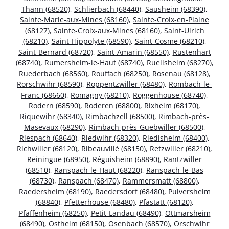
Thann (68520)
,
Schlierbach (68440)
,
Sausheim (68390)
,
Sainte-Marie-aux-Mines (68160)
,
Sainte-Croix-en-Plaine
(68127)
,
Sainte-Croix-aux-Mines (68160)
,
Saint-Ulrich
(68210)
,
Saint-Hippolyte (68590)
,
Saint-Cosme (68210)
,
Saint-Bernard (68720)
,
Saint-Amarin (68550)
,
Rustenhart
(68740)
,
Rumersheim-le-Haut (68740)
,
Ruelisheim (68270)
,
Ruederbach (68560)
,
Rouffach (68250)
,
Rosenau (68128)
,
Rorschwihr (68590)
,
Roppentzwiller (68480)
,
Rombach-le-
Franc (68660)
,
Romagny (68210)
,
Roggenhouse (68740)
,
Rodern (68590)
,
Roderen (68800)
,
Rixheim (68170)
,
Riquewihr (68340)
,
Rimbachzell (68500)
,
Rimbach-près-
Masevaux (68290)
,
Rimbach-près-Guebwiller (68500)
,
Riespach (68640)
,
Riedwihr (68320)
,
Riedisheim (68400)
,
Richwiller (68120)
,
Ribeauvillé (68150)
,
Retzwiller (68210)
,
Reiningue (68950)
,
Réguisheim (68890)
,
Rantzwiller
(68510)
,
Ranspach-le-Haut (68220)
,
Ranspach-le-Bas
(68730)
,
Ranspach (68470)
,
Rammersmatt (68800)
,
Raedersheim (68190)
,
Raedersdorf (68480)
,
Pulversheim
(68840)
,
Pfetterhouse (68480)
,
Pfastatt (68120)
,
Pfaffenheim (68250)
,
Petit-Landau (68490)
,
Ottmarsheim
(68490)
,
Ostheim (68150)
,
Osenbach (68570)
,
Orschwihr