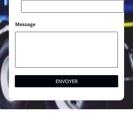
e
Message
ENVOYER