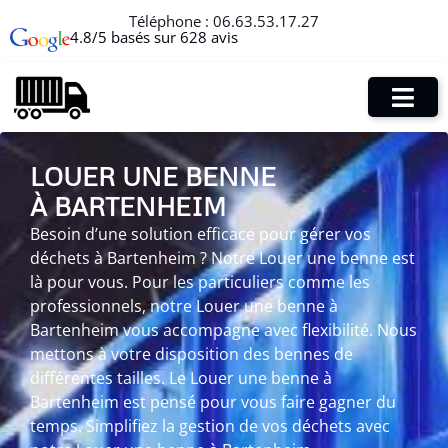
Téléphone :
06.63.53.17.27
4.8/5 basés sur 628 avis
LOUER UNE BENNE
À BARTENHEIM
Besoin d’une solution efficace pour gérer vos
déchets à Bartenheim ? Notre Louer une benne est
là pour vous. Pour les particuliers comme les
professionnels, notre Louer une benne à
Bartenheim vous accompagne avec flexibilité. Nous
mettons à votre disposition des bennes de
différentes tailles. Le Louer une benne à
Bartenheim est pensé pour vous faire gagner du
temps. Simplifiez la gestion de vos déchets avec