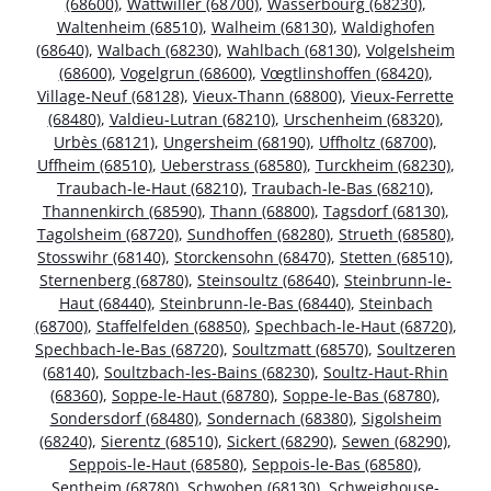
(68600)
,
Wattwiller (68700)
,
Wasserbourg (68230)
,
Waltenheim (68510)
,
Walheim (68130)
,
Waldighofen
(68640)
,
Walbach (68230)
,
Wahlbach (68130)
,
Volgelsheim
(68600)
,
Vogelgrun (68600)
,
Vœgtlinshoffen (68420)
,
Village-Neuf (68128)
,
Vieux-Thann (68800)
,
Vieux-Ferrette
(68480)
,
Valdieu-Lutran (68210)
,
Urschenheim (68320)
,
Urbès (68121)
,
Ungersheim (68190)
,
Uffholtz (68700)
,
Uffheim (68510)
,
Ueberstrass (68580)
,
Turckheim (68230)
,
Traubach-le-Haut (68210)
,
Traubach-le-Bas (68210)
,
Thannenkirch (68590)
,
Thann (68800)
,
Tagsdorf (68130)
,
Tagolsheim (68720)
,
Sundhoffen (68280)
,
Strueth (68580)
,
Stosswihr (68140)
,
Storckensohn (68470)
,
Stetten (68510)
,
Sternenberg (68780)
,
Steinsoultz (68640)
,
Steinbrunn-le-
Haut (68440)
,
Steinbrunn-le-Bas (68440)
,
Steinbach
(68700)
,
Staffelfelden (68850)
,
Spechbach-le-Haut (68720)
,
Spechbach-le-Bas (68720)
,
Soultzmatt (68570)
,
Soultzeren
(68140)
,
Soultzbach-les-Bains (68230)
,
Soultz-Haut-Rhin
(68360)
,
Soppe-le-Haut (68780)
,
Soppe-le-Bas (68780)
,
Sondersdorf (68480)
,
Sondernach (68380)
,
Sigolsheim
(68240)
,
Sierentz (68510)
,
Sickert (68290)
,
Sewen (68290)
,
Seppois-le-Haut (68580)
,
Seppois-le-Bas (68580)
,
Sentheim (68780)
,
Schwoben (68130)
,
Schweighouse-