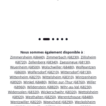
Nous sommes également disponible à
:
Zimmersheim (68440)
,
Zimmerbach (68230)
,
Zillisheim
(68720)
,
Zellenberg (68340)
,
Zaessingue (68130)
,
Wuenheim (68500)
,
Wolschwiller (68480)
,
Wolfgantzen
(68600)
,
Wolfersdorf (68210)
,
Wittersdorf (68130)
,
Wittenheim (68270)
,
Wittelsheim (68310)
,
Wintzenheim
(68920)
,
Winkel (68480)
,
Willer-sur-Thur (68760)
,
Willer
(68960)
,
Wildenstein (68820)
,
Wihr-au-Val (68230)
,
Widensolen (68320)
,
Wickerschwihr (68320)
,
Wettolsheim
(68920)
,
Westhalten (68250)
,
Werentzhouse (68480)
,
Wentzwiller (68220)
,
Wegscheid (68290)
,
Weckolsheim