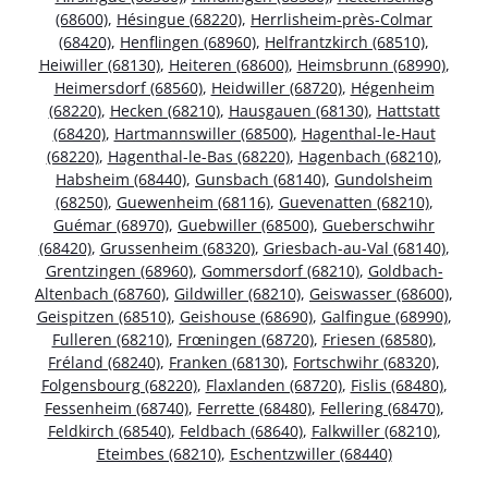
(68600)
,
Hésingue (68220)
,
Herrlisheim-près-Colmar
(68420)
,
Henflingen (68960)
,
Helfrantzkirch (68510)
,
Heiwiller (68130)
,
Heiteren (68600)
,
Heimsbrunn (68990)
,
Heimersdorf (68560)
,
Heidwiller (68720)
,
Hégenheim
(68220)
,
Hecken (68210)
,
Hausgauen (68130)
,
Hattstatt
(68420)
,
Hartmannswiller (68500)
,
Hagenthal-le-Haut
(68220)
,
Hagenthal-le-Bas (68220)
,
Hagenbach (68210)
,
Habsheim (68440)
,
Gunsbach (68140)
,
Gundolsheim
(68250)
,
Guewenheim (68116)
,
Guevenatten (68210)
,
Guémar (68970)
,
Guebwiller (68500)
,
Gueberschwihr
(68420)
,
Grussenheim (68320)
,
Griesbach-au-Val (68140)
,
Grentzingen (68960)
,
Gommersdorf (68210)
,
Goldbach-
Altenbach (68760)
,
Gildwiller (68210)
,
Geiswasser (68600)
,
Geispitzen (68510)
,
Geishouse (68690)
,
Galfingue (68990)
,
Fulleren (68210)
,
Frœningen (68720)
,
Friesen (68580)
,
Fréland (68240)
,
Franken (68130)
,
Fortschwihr (68320)
,
Folgensbourg (68220)
,
Flaxlanden (68720)
,
Fislis (68480)
,
Fessenheim (68740)
,
Ferrette (68480)
,
Fellering (68470)
,
Feldkirch (68540)
,
Feldbach (68640)
,
Falkwiller (68210)
,
Eteimbes (68210)
,
Eschentzwiller (68440)