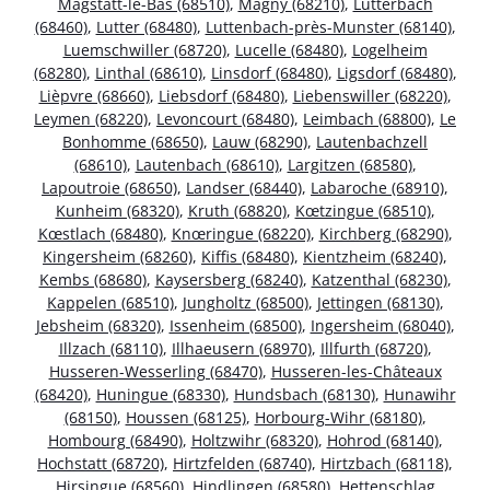
Magstatt-le-Bas (68510)
,
Magny (68210)
,
Lutterbach
(68460)
,
Lutter (68480)
,
Luttenbach-près-Munster (68140)
,
Luemschwiller (68720)
,
Lucelle (68480)
,
Logelheim
(68280)
,
Linthal (68610)
,
Linsdorf (68480)
,
Ligsdorf (68480)
,
Lièpvre (68660)
,
Liebsdorf (68480)
,
Liebenswiller (68220)
,
Leymen (68220)
,
Levoncourt (68480)
,
Leimbach (68800)
,
Le
Bonhomme (68650)
,
Lauw (68290)
,
Lautenbachzell
(68610)
,
Lautenbach (68610)
,
Largitzen (68580)
,
Lapoutroie (68650)
,
Landser (68440)
,
Labaroche (68910)
,
Kunheim (68320)
,
Kruth (68820)
,
Kœtzingue (68510)
,
Kœstlach (68480)
,
Knœringue (68220)
,
Kirchberg (68290)
,
Kingersheim (68260)
,
Kiffis (68480)
,
Kientzheim (68240)
,
Kembs (68680)
,
Kaysersberg (68240)
,
Katzenthal (68230)
,
Kappelen (68510)
,
Jungholtz (68500)
,
Jettingen (68130)
,
Jebsheim (68320)
,
Issenheim (68500)
,
Ingersheim (68040)
,
Illzach (68110)
,
Illhaeusern (68970)
,
Illfurth (68720)
,
Husseren-Wesserling (68470)
,
Husseren-les-Châteaux
(68420)
,
Huningue (68330)
,
Hundsbach (68130)
,
Hunawihr
(68150)
,
Houssen (68125)
,
Horbourg-Wihr (68180)
,
Hombourg (68490)
,
Holtzwihr (68320)
,
Hohrod (68140)
,
Hochstatt (68720)
,
Hirtzfelden (68740)
,
Hirtzbach (68118)
,
Hirsingue (68560)
,
Hindlingen (68580)
,
Hettenschlag