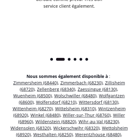
service client également.
Nous sommes également disponible à
:
Zimmersheim (68440)
,
Zimmerbach (68230)
,
Zillisheim
(68720)
,
Zellenberg (68340)
,
Zaessingue (68130)
,
Wuenheim (68500)
,
Wolschwiller (68480)
,
Wolfgantzen
(68600)
,
Wolfersdorf (68210)
,
Wittersdorf (68130)
,
Wittenheim (68270)
,
Wittelsheim (68310)
,
Wintzenheim
(68920)
,
Winkel (68480)
,
Willer-sur-Thur (68760)
,
Willer
(68960)
,
Wildenstein (68820)
,
Wihr-au-Val (68230)
,
Widensolen (68320)
,
Wickerschwihr (68320)
,
Wettolsheim
(68920)
,
Westhalten (68250)
,
Werentzhouse (68480)
,