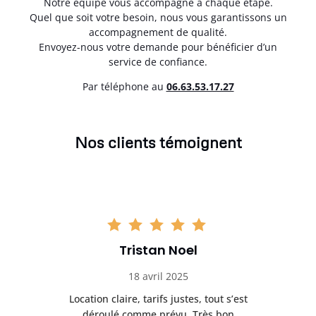
Notre équipe vous accompagne à chaque étape.
Quel que soit votre besoin, nous vous garantissons un
accompagnement de qualité.
Envoyez-nous votre demande pour bénéficier d’un
service de confiance.
Par téléphone au
06.63.53.17.27
Nos clients témoignent
Tristan Noel
18 avril 2025
 de
Location claire, tarifs justes, tout s’est
Se
t
déroulé comme prévu. Très bon
pile