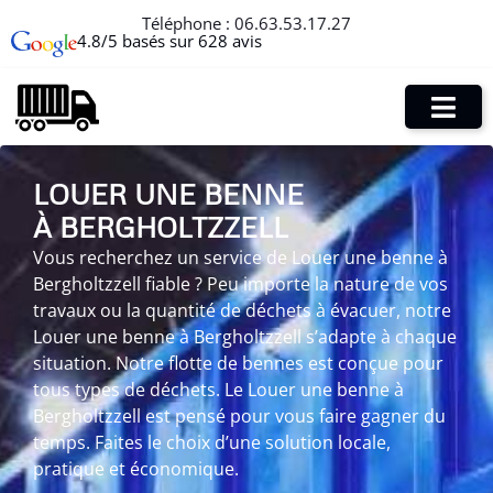
Téléphone :
06.63.53.17.27
4.8/5 basés sur 628 avis
LOUER UNE BENNE
À BERGHOLTZZELL
Vous recherchez un service de Louer une benne à
Bergholtzzell fiable ? Peu importe la nature de vos
travaux ou la quantité de déchets à évacuer, notre
Louer une benne à Bergholtzzell s’adapte à chaque
situation. Notre flotte de bennes est conçue pour
tous types de déchets. Le Louer une benne à
Bergholtzzell est pensé pour vous faire gagner du
temps. Faites le choix d’une solution locale,
pratique et économique.