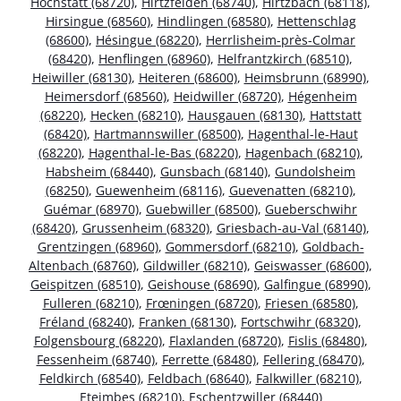
Hochstatt (68720)
,
Hirtzfelden (68740)
,
Hirtzbach (68118)
,
Hirsingue (68560)
,
Hindlingen (68580)
,
Hettenschlag
(68600)
,
Hésingue (68220)
,
Herrlisheim-près-Colmar
(68420)
,
Henflingen (68960)
,
Helfrantzkirch (68510)
,
Heiwiller (68130)
,
Heiteren (68600)
,
Heimsbrunn (68990)
,
Heimersdorf (68560)
,
Heidwiller (68720)
,
Hégenheim
(68220)
,
Hecken (68210)
,
Hausgauen (68130)
,
Hattstatt
(68420)
,
Hartmannswiller (68500)
,
Hagenthal-le-Haut
(68220)
,
Hagenthal-le-Bas (68220)
,
Hagenbach (68210)
,
Habsheim (68440)
,
Gunsbach (68140)
,
Gundolsheim
(68250)
,
Guewenheim (68116)
,
Guevenatten (68210)
,
Guémar (68970)
,
Guebwiller (68500)
,
Gueberschwihr
(68420)
,
Grussenheim (68320)
,
Griesbach-au-Val (68140)
,
Grentzingen (68960)
,
Gommersdorf (68210)
,
Goldbach-
Altenbach (68760)
,
Gildwiller (68210)
,
Geiswasser (68600)
,
Geispitzen (68510)
,
Geishouse (68690)
,
Galfingue (68990)
,
Fulleren (68210)
,
Frœningen (68720)
,
Friesen (68580)
,
Fréland (68240)
,
Franken (68130)
,
Fortschwihr (68320)
,
Folgensbourg (68220)
,
Flaxlanden (68720)
,
Fislis (68480)
,
Fessenheim (68740)
,
Ferrette (68480)
,
Fellering (68470)
,
Feldkirch (68540)
,
Feldbach (68640)
,
Falkwiller (68210)
,
Eteimbes (68210)
,
Eschentzwiller (68440)