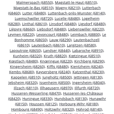
Malmerspach (68550)
,
Magstatt-le-Haut (68510)
,
Magstatt-le-Bas (68510)
,
Magny (68210)
,
Lutterbach
(68460)
,
Lutter (68480)
,
Luttenbach-près-Munster (68140)
,
Luemschwiller (68720)
,
Lucelle (68480)
,
Logelheim
(68280)
,
Linthal (68610)
,
Linsdorf (68480)
,
Ligsdorf (68480)
,
Lièpvre (68660)
,
Liebsdorf (68480)
,
Liebenswiller (68220)
,
Leymen (68220)
,
Levoncourt (68480)
,
Leimbach (68800)
,
Le
Bonhomme (68650)
,
Lauw (68290)
,
Lautenbachzell
(68610)
,
Lautenbach (68610)
,
Largitzen (68580)
,
Lapoutroie (68650)
,
Landser (68440)
,
Labaroche (68910)
,
Kunheim (68320)
,
Kruth (68820)
,
Kœtzingue (68510)
,
Kœstlach (68480)
,
Knœringue (68220)
,
Kirchberg (68290)
,
Kingersheim (68260)
,
Kiffis (68480)
,
Kientzheim (68240)
,
Kembs (68680)
,
Kaysersberg (68240)
,
Katzenthal (68230)
,
Kappelen (68510)
,
Jungholtz (68500)
,
Jettingen (68130)
,
Jebsheim (68320)
,
Issenheim (68500)
,
Ingersheim (68040)
,
Illzach (68110)
,
Illhaeusern (68970)
,
Illfurth (68720)
,
Husseren-Wesserling (68470)
,
Husseren-les-Châteaux
(68420)
,
Huningue (68330)
,
Hundsbach (68130)
,
Hunawihr
(68150)
,
Houssen (68125)
,
Horbourg-Wihr (68180)
,
Hombourg (68490)
,
Holtzwihr (68320)
,
Hohrod (68140)
,