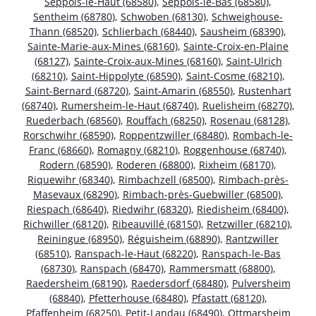
Seppois-le-Haut (68580)
,
Seppois-le-Bas (68580)
,
Sentheim (68780)
,
Schwoben (68130)
,
Schweighouse-
Thann (68520)
,
Schlierbach (68440)
,
Sausheim (68390)
,
Sainte-Marie-aux-Mines (68160)
,
Sainte-Croix-en-Plaine
(68127)
,
Sainte-Croix-aux-Mines (68160)
,
Saint-Ulrich
(68210)
,
Saint-Hippolyte (68590)
,
Saint-Cosme (68210)
,
Saint-Bernard (68720)
,
Saint-Amarin (68550)
,
Rustenhart
(68740)
,
Rumersheim-le-Haut (68740)
,
Ruelisheim (68270)
,
Ruederbach (68560)
,
Rouffach (68250)
,
Rosenau (68128)
,
Rorschwihr (68590)
,
Roppentzwiller (68480)
,
Rombach-le-
Franc (68660)
,
Romagny (68210)
,
Roggenhouse (68740)
,
Rodern (68590)
,
Roderen (68800)
,
Rixheim (68170)
,
Riquewihr (68340)
,
Rimbachzell (68500)
,
Rimbach-près-
Masevaux (68290)
,
Rimbach-près-Guebwiller (68500)
,
Riespach (68640)
,
Riedwihr (68320)
,
Riedisheim (68400)
,
Richwiller (68120)
,
Ribeauvillé (68150)
,
Retzwiller (68210)
,
Reiningue (68950)
,
Réguisheim (68890)
,
Rantzwiller
(68510)
,
Ranspach-le-Haut (68220)
,
Ranspach-le-Bas
(68730)
,
Ranspach (68470)
,
Rammersmatt (68800)
,
Raedersheim (68190)
,
Raedersdorf (68480)
,
Pulversheim
(68840)
,
Pfetterhouse (68480)
,
Pfastatt (68120)
,
Pfaffenheim (68250)
,
Petit-Landau (68490)
,
Ottmarsheim