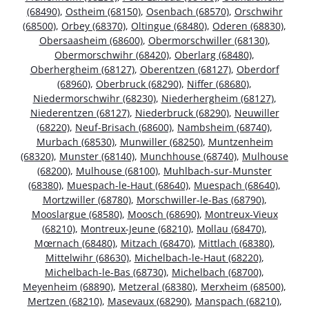
(68490)
,
Ostheim (68150)
,
Osenbach (68570)
,
Orschwihr
(68500)
,
Orbey (68370)
,
Oltingue (68480)
,
Oderen (68830)
,
Obersaasheim (68600)
,
Obermorschwiller (68130)
,
Obermorschwihr (68420)
,
Oberlarg (68480)
,
Oberhergheim (68127)
,
Oberentzen (68127)
,
Oberdorf
(68960)
,
Oberbruck (68290)
,
Niffer (68680)
,
Niedermorschwihr (68230)
,
Niederhergheim (68127)
,
Niederentzen (68127)
,
Niederbruck (68290)
,
Neuwiller
(68220)
,
Neuf-Brisach (68600)
,
Nambsheim (68740)
,
Murbach (68530)
,
Munwiller (68250)
,
Muntzenheim
(68320)
,
Munster (68140)
,
Munchhouse (68740)
,
Mulhouse
(68200)
,
Mulhouse (68100)
,
Muhlbach-sur-Munster
(68380)
,
Muespach-le-Haut (68640)
,
Muespach (68640)
,
Mortzwiller (68780)
,
Morschwiller-le-Bas (68790)
,
Mooslargue (68580)
,
Moosch (68690)
,
Montreux-Vieux
(68210)
,
Montreux-Jeune (68210)
,
Mollau (68470)
,
Mœrnach (68480)
,
Mitzach (68470)
,
Mittlach (68380)
,
Mittelwihr (68630)
,
Michelbach-le-Haut (68220)
,
Michelbach-le-Bas (68730)
,
Michelbach (68700)
,
Meyenheim (68890)
,
Metzeral (68380)
,
Merxheim (68500)
,
Mertzen (68210)
,
Masevaux (68290)
,
Manspach (68210)
,