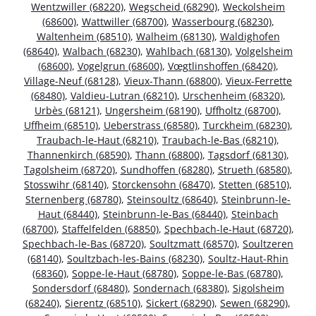
Wentzwiller (68220)
,
Wegscheid (68290)
,
Weckolsheim
(68600)
,
Wattwiller (68700)
,
Wasserbourg (68230)
,
Waltenheim (68510)
,
Walheim (68130)
,
Waldighofen
(68640)
,
Walbach (68230)
,
Wahlbach (68130)
,
Volgelsheim
(68600)
,
Vogelgrun (68600)
,
Vœgtlinshoffen (68420)
,
Village-Neuf (68128)
,
Vieux-Thann (68800)
,
Vieux-Ferrette
(68480)
,
Valdieu-Lutran (68210)
,
Urschenheim (68320)
,
Urbès (68121)
,
Ungersheim (68190)
,
Uffholtz (68700)
,
Uffheim (68510)
,
Ueberstrass (68580)
,
Turckheim (68230)
,
Traubach-le-Haut (68210)
,
Traubach-le-Bas (68210)
,
Thannenkirch (68590)
,
Thann (68800)
,
Tagsdorf (68130)
,
Tagolsheim (68720)
,
Sundhoffen (68280)
,
Strueth (68580)
,
Stosswihr (68140)
,
Storckensohn (68470)
,
Stetten (68510)
,
Sternenberg (68780)
,
Steinsoultz (68640)
,
Steinbrunn-le-
Haut (68440)
,
Steinbrunn-le-Bas (68440)
,
Steinbach
(68700)
,
Staffelfelden (68850)
,
Spechbach-le-Haut (68720)
,
Spechbach-le-Bas (68720)
,
Soultzmatt (68570)
,
Soultzeren
(68140)
,
Soultzbach-les-Bains (68230)
,
Soultz-Haut-Rhin
(68360)
,
Soppe-le-Haut (68780)
,
Soppe-le-Bas (68780)
,
Sondersdorf (68480)
,
Sondernach (68380)
,
Sigolsheim
(68240)
,
Sierentz (68510)
,
Sickert (68290)
,
Sewen (68290)
,