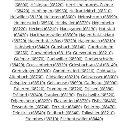
(68600)
,
Hésingue (68220)
,
Herrlisheim-près-Colmar
(68420)
,
Henflingen (68960)
,
Helfrantzkirch (68510)
,
Heiwiller (68130)
,
Heiteren (68600)
,
Heimsbrunn (68990)
,
Heimersdorf (68560)
,
Heidwiller (68720)
,
Hégenheim
(68220)
,
Hecken (68210)
,
Hausgauen (68130)
,
Hattstatt
(68420)
,
Hartmannswiller (68500)
,
Hagenthal-le-Haut
(68220)
,
Hagenthal-le-Bas (68220)
,
Hagenbach (68210)
,
Habsheim (68440)
,
Gunsbach (68140)
,
Gundolsheim
(68250)
,
Guewenheim (68116)
,
Guevenatten (68210)
,
Guémar (68970)
,
Guebwiller (68500)
,
Gueberschwihr
(68420)
,
Grussenheim (68320)
,
Griesbach-au-Val (68140)
,
Grentzingen (68960)
,
Gommersdorf (68210)
,
Goldbach-
Altenbach (68760)
,
Gildwiller (68210)
,
Geiswasser (68600)
,
Geispitzen (68510)
,
Geishouse (68690)
,
Galfingue (68990)
,
Fulleren (68210)
,
Frœningen (68720)
,
Friesen (68580)
,
Fréland (68240)
,
Franken (68130)
,
Fortschwihr (68320)
,
Folgensbourg (68220)
,
Flaxlanden (68720)
,
Fislis (68480)
,
Fessenheim (68740)
,
Ferrette (68480)
,
Fellering (68470)
,
Feldkirch (68540)
,
Feldbach (68640)
,
Falkwiller (68210)
,
Eteimbes (68210)
,
Eschentzwiller (68440)