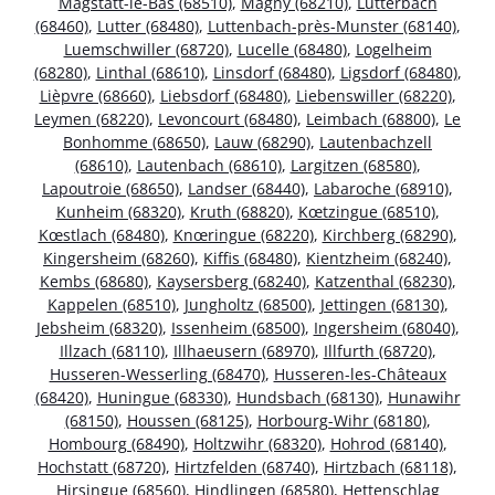
Magstatt-le-Bas (68510)
,
Magny (68210)
,
Lutterbach
(68460)
,
Lutter (68480)
,
Luttenbach-près-Munster (68140)
,
Luemschwiller (68720)
,
Lucelle (68480)
,
Logelheim
(68280)
,
Linthal (68610)
,
Linsdorf (68480)
,
Ligsdorf (68480)
,
Lièpvre (68660)
,
Liebsdorf (68480)
,
Liebenswiller (68220)
,
Leymen (68220)
,
Levoncourt (68480)
,
Leimbach (68800)
,
Le
Bonhomme (68650)
,
Lauw (68290)
,
Lautenbachzell
(68610)
,
Lautenbach (68610)
,
Largitzen (68580)
,
Lapoutroie (68650)
,
Landser (68440)
,
Labaroche (68910)
,
Kunheim (68320)
,
Kruth (68820)
,
Kœtzingue (68510)
,
Kœstlach (68480)
,
Knœringue (68220)
,
Kirchberg (68290)
,
Kingersheim (68260)
,
Kiffis (68480)
,
Kientzheim (68240)
,
Kembs (68680)
,
Kaysersberg (68240)
,
Katzenthal (68230)
,
Kappelen (68510)
,
Jungholtz (68500)
,
Jettingen (68130)
,
Jebsheim (68320)
,
Issenheim (68500)
,
Ingersheim (68040)
,
Illzach (68110)
,
Illhaeusern (68970)
,
Illfurth (68720)
,
Husseren-Wesserling (68470)
,
Husseren-les-Châteaux
(68420)
,
Huningue (68330)
,
Hundsbach (68130)
,
Hunawihr
(68150)
,
Houssen (68125)
,
Horbourg-Wihr (68180)
,
Hombourg (68490)
,
Holtzwihr (68320)
,
Hohrod (68140)
,
Hochstatt (68720)
,
Hirtzfelden (68740)
,
Hirtzbach (68118)
,
Hirsingue (68560)
,
Hindlingen (68580)
,
Hettenschlag