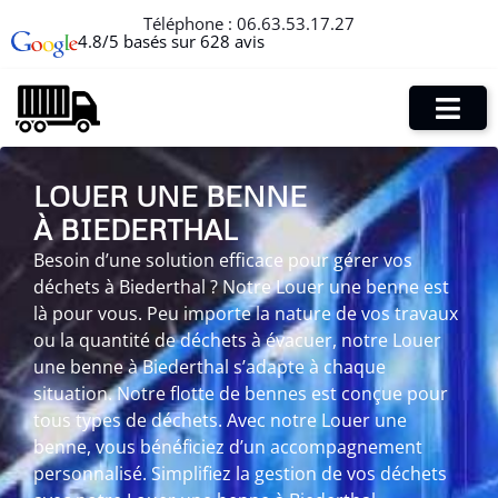
Téléphone :
06.63.53.17.27
4.8/5 basés sur 628 avis
LOUER UNE BENNE
À BIEDERTHAL
Besoin d’une solution efficace pour gérer vos
déchets à Biederthal ? Notre Louer une benne est
là pour vous. Peu importe la nature de vos travaux
ou la quantité de déchets à évacuer, notre Louer
une benne à Biederthal s’adapte à chaque
situation. Notre flotte de bennes est conçue pour
tous types de déchets. Avec notre Louer une
benne, vous bénéficiez d’un accompagnement
personnalisé. Simplifiez la gestion de vos déchets