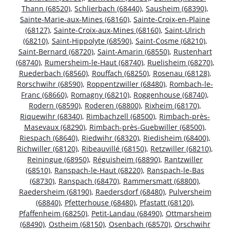
Thann (68520)
,
Schlierbach (68440)
,
Sausheim (68390)
,
Sainte-Marie-aux-Mines (68160)
,
Sainte-Croix-en-Plaine
(68127)
,
Sainte-Croix-aux-Mines (68160)
,
Saint-Ulrich
(68210)
,
Saint-Hippolyte (68590)
,
Saint-Cosme (68210)
,
Saint-Bernard (68720)
,
Saint-Amarin (68550)
,
Rustenhart
(68740)
,
Rumersheim-le-Haut (68740)
,
Ruelisheim (68270)
,
Ruederbach (68560)
,
Rouffach (68250)
,
Rosenau (68128)
,
Rorschwihr (68590)
,
Roppentzwiller (68480)
,
Rombach-le-
Franc (68660)
,
Romagny (68210)
,
Roggenhouse (68740)
,
Rodern (68590)
,
Roderen (68800)
,
Rixheim (68170)
,
Riquewihr (68340)
,
Rimbachzell (68500)
,
Rimbach-près-
Masevaux (68290)
,
Rimbach-près-Guebwiller (68500)
,
Riespach (68640)
,
Riedwihr (68320)
,
Riedisheim (68400)
,
Richwiller (68120)
,
Ribeauvillé (68150)
,
Retzwiller (68210)
,
Reiningue (68950)
,
Réguisheim (68890)
,
Rantzwiller
(68510)
,
Ranspach-le-Haut (68220)
,
Ranspach-le-Bas
(68730)
,
Ranspach (68470)
,
Rammersmatt (68800)
,
Raedersheim (68190)
,
Raedersdorf (68480)
,
Pulversheim
(68840)
,
Pfetterhouse (68480)
,
Pfastatt (68120)
,
Pfaffenheim (68250)
,
Petit-Landau (68490)
,
Ottmarsheim
(68490)
,
Ostheim (68150)
,
Osenbach (68570)
,
Orschwihr