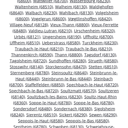
(68600)
,
Wattwiller (68700)
,
Wasserbourg (68230)
,
Waltenheim (68510)
,
Walheim (68130)
,
Waldighofen
(68640)
,
Walbach (68230)
,
Wahlbach (68130)
,
Volgelsheim
(68600)
,
Vogelgrun (68600)
,
Vœgtlinshoffen (68420)
,
Village-Neuf (68128)
,
Vieux-Thann (68800)
,
Vieux-Ferrette
(68480)
,
Valdieu-Lutran (68210)
,
Urschenheim (68320)
,
Urbès (68121)
,
Ungersheim (68190)
,
Uffholtz (68700)
,
Uffheim (68510)
,
Ueberstrass (68580)
,
Turckheim (68230)
,
Traubach-le-Haut (68210)
,
Traubach-le-Bas (68210)
,
Thannenkirch (68590)
,
Thann (68800)
,
Tagsdorf (68130)
,
Tagolsheim (68720)
,
Sundhoffen (68280)
,
Strueth (68580)
,
Stosswihr (68140)
,
Storckensohn (68470)
,
Stetten (68510)
,
Sternenberg (68780)
,
Steinsoultz (68640)
,
Steinbrunn-le-
Haut (68440)
,
Steinbrunn-le-Bas (68440)
,
Steinbach
(68700)
,
Staffelfelden (68850)
,
Spechbach-le-Haut (68720)
,
Spechbach-le-Bas (68720)
,
Soultzmatt (68570)
,
Soultzeren
(68140)
,
Soultzbach-les-Bains (68230)
,
Soultz-Haut-Rhin
(68360)
,
Soppe-le-Haut (68780)
,
Soppe-le-Bas (68780)
,
Sondersdorf (68480)
,
Sondernach (68380)
,
Sigolsheim
(68240)
,
Sierentz (68510)
,
Sickert (68290)
,
Sewen (68290)
,
Seppois-le-Haut (68580)
,
Seppois-le-Bas (68580)
,
Sentheim (68780)
,
Schwoben (68130)
,
Schweighouse-