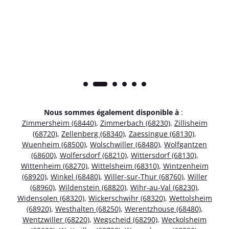
Nous sommes également disponible à
:
Zimmersheim (68440)
,
Zimmerbach (68230)
,
Zillisheim
(68720)
,
Zellenberg (68340)
,
Zaessingue (68130)
,
Wuenheim (68500)
,
Wolschwiller (68480)
,
Wolfgantzen
(68600)
,
Wolfersdorf (68210)
,
Wittersdorf (68130)
,
Wittenheim (68270)
,
Wittelsheim (68310)
,
Wintzenheim
(68920)
,
Winkel (68480)
,
Willer-sur-Thur (68760)
,
Willer
(68960)
,
Wildenstein (68820)
,
Wihr-au-Val (68230)
,
Widensolen (68320)
,
Wickerschwihr (68320)
,
Wettolsheim
(68920)
,
Westhalten (68250)
,
Werentzhouse (68480)
,
Wentzwiller (68220)
,
Wegscheid (68290)
,
Weckolsheim