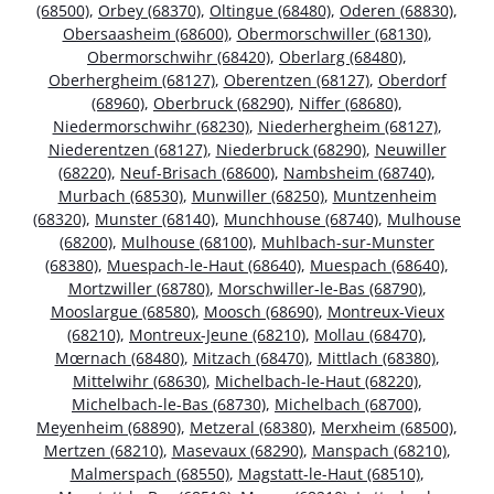
(68500)
,
Orbey (68370)
,
Oltingue (68480)
,
Oderen (68830)
,
Obersaasheim (68600)
,
Obermorschwiller (68130)
,
Obermorschwihr (68420)
,
Oberlarg (68480)
,
Oberhergheim (68127)
,
Oberentzen (68127)
,
Oberdorf
(68960)
,
Oberbruck (68290)
,
Niffer (68680)
,
Niedermorschwihr (68230)
,
Niederhergheim (68127)
,
Niederentzen (68127)
,
Niederbruck (68290)
,
Neuwiller
(68220)
,
Neuf-Brisach (68600)
,
Nambsheim (68740)
,
Murbach (68530)
,
Munwiller (68250)
,
Muntzenheim
(68320)
,
Munster (68140)
,
Munchhouse (68740)
,
Mulhouse
(68200)
,
Mulhouse (68100)
,
Muhlbach-sur-Munster
(68380)
,
Muespach-le-Haut (68640)
,
Muespach (68640)
,
Mortzwiller (68780)
,
Morschwiller-le-Bas (68790)
,
Mooslargue (68580)
,
Moosch (68690)
,
Montreux-Vieux
(68210)
,
Montreux-Jeune (68210)
,
Mollau (68470)
,
Mœrnach (68480)
,
Mitzach (68470)
,
Mittlach (68380)
,
Mittelwihr (68630)
,
Michelbach-le-Haut (68220)
,
Michelbach-le-Bas (68730)
,
Michelbach (68700)
,
Meyenheim (68890)
,
Metzeral (68380)
,
Merxheim (68500)
,
Mertzen (68210)
,
Masevaux (68290)
,
Manspach (68210)
,
Malmerspach (68550)
,
Magstatt-le-Haut (68510)
,