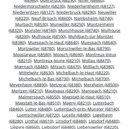
(68960)
,
Oberbruck (68290)
,
Niffer (68680)
,
Niedermorschwihr (68230)
,
Niederhergheim (68127)
,
Niederentzen (68127)
,
Niederbruck (68290)
,
Neuwiller
(68220)
,
Neuf-Brisach (68600)
,
Nambsheim (68740)
,
Murbach (68530)
,
Munwiller (68250)
,
Muntzenheim
(68320)
,
Munster (68140)
,
Munchhouse (68740)
,
Mulhouse
(68200)
,
Mulhouse (68100)
,
Muhlbach-sur-Munster
(68380)
,
Muespach-le-Haut (68640)
,
Muespach (68640)
,
Mortzwiller (68780)
,
Morschwiller-le-Bas (68790)
,
Mooslargue (68580)
,
Moosch (68690)
,
Montreux-Vieux
(68210)
,
Montreux-Jeune (68210)
,
Mollau (68470)
,
Mœrnach (68480)
,
Mitzach (68470)
,
Mittlach (68380)
,
Mittelwihr (68630)
,
Michelbach-le-Haut (68220)
,
Michelbach-le-Bas (68730)
,
Michelbach (68700)
,
Meyenheim (68890)
,
Metzeral (68380)
,
Merxheim (68500)
,
Mertzen (68210)
,
Masevaux (68290)
,
Manspach (68210)
,
Malmerspach (68550)
,
Magstatt-le-Haut (68510)
,
Magstatt-le-Bas (68510)
,
Magny (68210)
,
Lutterbach
(68460)
,
Lutter (68480)
,
Luttenbach-près-Munster (68140)
,
Luemschwiller (68720)
,
Lucelle (68480)
,
Logelheim
(68280)
,
Linthal (68610)
,
Linsdorf (68480)
,
Ligsdorf (68480)
,
Lièpvre (68660)
,
Liebsdorf (68480)
,
Liebenswiller (68220)
,