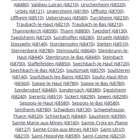
(68480)
,
Valdieu-Lutran (68210)
,
Urschenheim (68320)
,
Urbès (68121)
,
Ungersheim (68190)
,
Uffholtz (68700)
,
Uffheim (68510)
,
Ueberstrass (68580)
,
Turckheim (68230)
,
Traubach-le-Haut (68210)
,
Traubach-le-Bas (68210)
,
Thannenkirch (68590)
,
Thann (68800)
,
Tagsdorf (68130)
,
Tagolsheim (68720)
,
Sundhoffen (68280)
,
Strueth (68580)
,
Stosswihr (68140)
,
Storckensohn (68470)
,
Stetten (68510)
,
Sternenberg (68780)
,
Steinsoultz (68640)
,
Steinbrunn-le-
Haut (68440)
,
Steinbrunn-le-Bas (68440)
,
Steinbach
(68700)
,
Staffelfelden (68850)
,
Spechbach-le-Haut (68720)
,
Spechbach-le-Bas (68720)
,
Soultzmatt (68570)
,
Soultzeren
(68140)
,
Soultzbach-les-Bains (68230)
,
Soultz-Haut-Rhin
(68360)
,
Soppe-le-Haut (68780)
,
Soppe-le-Bas (68780)
,
Sondersdorf (68480)
,
Sondernach (68380)
,
Sigolsheim
(68240)
,
Sierentz (68510)
,
Sickert (68290)
,
Sewen (68290)
,
Seppois-le-Haut (68580)
,
Seppois-le-Bas (68580)
,
Sentheim (68780)
,
Schwoben (68130)
,
Schweighouse-
Thann (68520)
,
Schlierbach (68440)
,
Sausheim (68390)
,
Sainte-Marie-aux-Mines (68160)
,
Sainte-Croix-en-Plaine
(68127)
,
Sainte-Croix-aux-Mines (68160)
,
Saint-Ulrich
(68210)
,
Saint-Hippolyte (68590)
,
Saint-Cosme (68210)
,