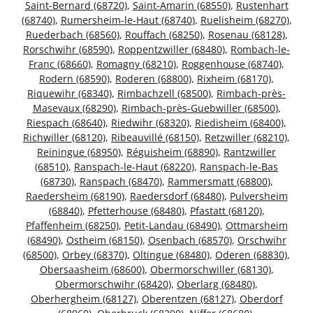
Saint-Bernard (68720)
,
Saint-Amarin (68550)
,
Rustenhart
(68740)
,
Rumersheim-le-Haut (68740)
,
Ruelisheim (68270)
,
Ruederbach (68560)
,
Rouffach (68250)
,
Rosenau (68128)
,
Rorschwihr (68590)
,
Roppentzwiller (68480)
,
Rombach-le-
Franc (68660)
,
Romagny (68210)
,
Roggenhouse (68740)
,
Rodern (68590)
,
Roderen (68800)
,
Rixheim (68170)
,
Riquewihr (68340)
,
Rimbachzell (68500)
,
Rimbach-près-
Masevaux (68290)
,
Rimbach-près-Guebwiller (68500)
,
Riespach (68640)
,
Riedwihr (68320)
,
Riedisheim (68400)
,
Richwiller (68120)
,
Ribeauvillé (68150)
,
Retzwiller (68210)
,
Reiningue (68950)
,
Réguisheim (68890)
,
Rantzwiller
(68510)
,
Ranspach-le-Haut (68220)
,
Ranspach-le-Bas
(68730)
,
Ranspach (68470)
,
Rammersmatt (68800)
,
Raedersheim (68190)
,
Raedersdorf (68480)
,
Pulversheim
(68840)
,
Pfetterhouse (68480)
,
Pfastatt (68120)
,
Pfaffenheim (68250)
,
Petit-Landau (68490)
,
Ottmarsheim
(68490)
,
Ostheim (68150)
,
Osenbach (68570)
,
Orschwihr
(68500)
,
Orbey (68370)
,
Oltingue (68480)
,
Oderen (68830)
,
Obersaasheim (68600)
,
Obermorschwiller (68130)
,
Obermorschwihr (68420)
,
Oberlarg (68480)
,
Oberhergheim (68127)
,
Oberentzen (68127)
,
Oberdorf