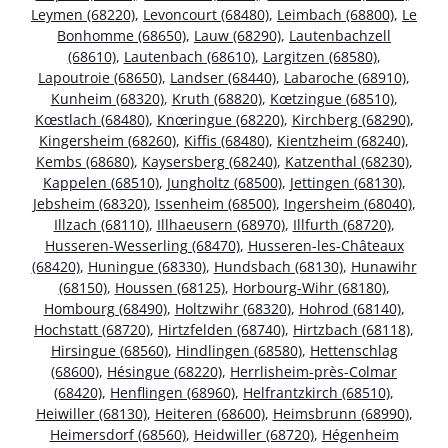
Leymen (68220)
,
Levoncourt (68480)
,
Leimbach (68800)
,
Le
Bonhomme (68650)
,
Lauw (68290)
,
Lautenbachzell
(68610)
,
Lautenbach (68610)
,
Largitzen (68580)
,
Lapoutroie (68650)
,
Landser (68440)
,
Labaroche (68910)
,
Kunheim (68320)
,
Kruth (68820)
,
Kœtzingue (68510)
,
Kœstlach (68480)
,
Knœringue (68220)
,
Kirchberg (68290)
,
Kingersheim (68260)
,
Kiffis (68480)
,
Kientzheim (68240)
,
Kembs (68680)
,
Kaysersberg (68240)
,
Katzenthal (68230)
,
Kappelen (68510)
,
Jungholtz (68500)
,
Jettingen (68130)
,
Jebsheim (68320)
,
Issenheim (68500)
,
Ingersheim (68040)
,
Illzach (68110)
,
Illhaeusern (68970)
,
Illfurth (68720)
,
Husseren-Wesserling (68470)
,
Husseren-les-Châteaux
(68420)
,
Huningue (68330)
,
Hundsbach (68130)
,
Hunawihr
(68150)
,
Houssen (68125)
,
Horbourg-Wihr (68180)
,
Hombourg (68490)
,
Holtzwihr (68320)
,
Hohrod (68140)
,
Hochstatt (68720)
,
Hirtzfelden (68740)
,
Hirtzbach (68118)
,
Hirsingue (68560)
,
Hindlingen (68580)
,
Hettenschlag
(68600)
,
Hésingue (68220)
,
Herrlisheim-près-Colmar
(68420)
,
Henflingen (68960)
,
Helfrantzkirch (68510)
,
Heiwiller (68130)
,
Heiteren (68600)
,
Heimsbrunn (68990)
,
Heimersdorf (68560)
,
Heidwiller (68720)
,
Hégenheim