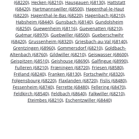
(68220)
,
Hecken (68210)
,
Hausgauen (68130)
,
Hattstatt
(68420)
,
Hartmannswiller (68500)
,
Hagenthal-le-Haut
(68220)
,
Hagenthal-le-Bas (68220)
,
Hagenbach (68210)
,
Habsheim (68440)
,
Gunsbach (68140)
,
Gundolsheim
(68250)
,
Guewenheim (68116)
,
Guevenatten (68210)
,
Guémar (68970)
,
Guebwiller (68500)
,
Gueberschwihr
(68420)
,
Grussenheim (68320)
,
Griesbach-au-Val (68140)
,
Grentzingen (68960)
,
Gommersdorf (68210)
,
Goldbach-
Altenbach (68760)
,
Gildwiller (68210)
,
Geiswasser (68600)
,
Geispitzen (68510)
,
Geishouse (68690)
,
Galfingue (68990)
,
Fulleren (68210)
,
Frœningen (68720)
,
Friesen (68580)
,
Fréland (68240)
,
Franken (68130)
,
Fortschwihr (68320)
,
Folgensbourg (68220)
,
Flaxlanden (68720)
,
Fislis (68480)
,
Fessenheim (68740)
,
Ferrette (68480)
,
Fellering (68470)
,
Feldkirch (68540)
,
Feldbach (68640)
,
Falkwiller (68210)
,
Eteimbes (68210)
,
Eschentzwiller (68440)