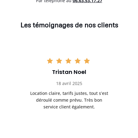
Par téléphone au
06.63.53.17.27
Les témoignages de nos clients
Tristan Noel
18 avril 2025
 de
Location claire, tarifs justes, tout s’est
Se
t
déroulé comme prévu. Très bon
pile
service client également.