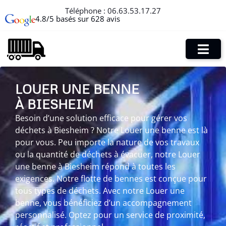
Téléphone :
06.63.53.17.27
4.8/5 basés sur 628 avis
LOUER UNE BENNE
À BIESHEIM
Besoin d’une solution efficace pour gérer vos
déchets à Biesheim ? Notre Louer une benne est là
pour vous. Peu importe la nature de vos travaux
ou la quantité de déchets à évacuer, notre Louer
une benne à Biesheim répond à toutes les
exigences. Notre flotte de bennes est conçue pour
tous types de déchets. Avec notre Louer une
benne, vous bénéficiez d’un accompagnement
personnalisé. Optez pour un service de proximité,