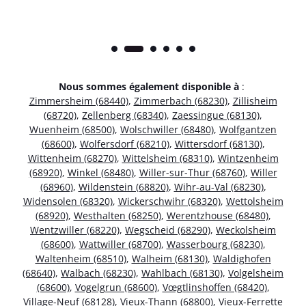
Nous sommes également disponible à
:
Zimmersheim (68440)
,
Zimmerbach (68230)
,
Zillisheim
(68720)
,
Zellenberg (68340)
,
Zaessingue (68130)
,
Wuenheim (68500)
,
Wolschwiller (68480)
,
Wolfgantzen
(68600)
,
Wolfersdorf (68210)
,
Wittersdorf (68130)
,
Wittenheim (68270)
,
Wittelsheim (68310)
,
Wintzenheim
(68920)
,
Winkel (68480)
,
Willer-sur-Thur (68760)
,
Willer
(68960)
,
Wildenstein (68820)
,
Wihr-au-Val (68230)
,
Widensolen (68320)
,
Wickerschwihr (68320)
,
Wettolsheim
(68920)
,
Westhalten (68250)
,
Werentzhouse (68480)
,
Wentzwiller (68220)
,
Wegscheid (68290)
,
Weckolsheim
(68600)
,
Wattwiller (68700)
,
Wasserbourg (68230)
,
Waltenheim (68510)
,
Walheim (68130)
,
Waldighofen
(68640)
,
Walbach (68230)
,
Wahlbach (68130)
,
Volgelsheim
(68600)
,
Vogelgrun (68600)
,
Vœgtlinshoffen (68420)
,
Village-Neuf (68128)
,
Vieux-Thann (68800)
,
Vieux-Ferrette