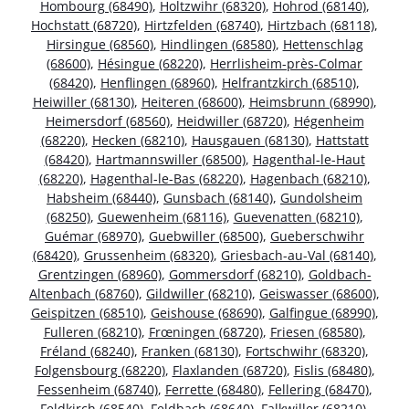
Hombourg (68490)
,
Holtzwihr (68320)
,
Hohrod (68140)
,
Hochstatt (68720)
,
Hirtzfelden (68740)
,
Hirtzbach (68118)
,
Hirsingue (68560)
,
Hindlingen (68580)
,
Hettenschlag
(68600)
,
Hésingue (68220)
,
Herrlisheim-près-Colmar
(68420)
,
Henflingen (68960)
,
Helfrantzkirch (68510)
,
Heiwiller (68130)
,
Heiteren (68600)
,
Heimsbrunn (68990)
,
Heimersdorf (68560)
,
Heidwiller (68720)
,
Hégenheim
(68220)
,
Hecken (68210)
,
Hausgauen (68130)
,
Hattstatt
(68420)
,
Hartmannswiller (68500)
,
Hagenthal-le-Haut
(68220)
,
Hagenthal-le-Bas (68220)
,
Hagenbach (68210)
,
Habsheim (68440)
,
Gunsbach (68140)
,
Gundolsheim
(68250)
,
Guewenheim (68116)
,
Guevenatten (68210)
,
Guémar (68970)
,
Guebwiller (68500)
,
Gueberschwihr
(68420)
,
Grussenheim (68320)
,
Griesbach-au-Val (68140)
,
Grentzingen (68960)
,
Gommersdorf (68210)
,
Goldbach-
Altenbach (68760)
,
Gildwiller (68210)
,
Geiswasser (68600)
,
Geispitzen (68510)
,
Geishouse (68690)
,
Galfingue (68990)
,
Fulleren (68210)
,
Frœningen (68720)
,
Friesen (68580)
,
Fréland (68240)
,
Franken (68130)
,
Fortschwihr (68320)
,
Folgensbourg (68220)
,
Flaxlanden (68720)
,
Fislis (68480)
,
Fessenheim (68740)
,
Ferrette (68480)
,
Fellering (68470)
,
Feldkirch (68540)
,
Feldbach (68640)
,
Falkwiller (68210)
,