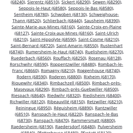
(68240)
,
Sierentz (68510)
,
Sickert (68290)
,
Sewen (68290)
,
Seppois-le-Haut (68580)
,
Seppois-le-Bas (68580)
,
Sentheim (68780)
,
Schwoben (68130)
,
Schweighouse-
Thann (68520)
,
Schlierbach (68440)
,
Sausheim (68390)
,
Sainte-Marie-aux-Mines (68160)
,
Sainte-Croix-en-Plaine
(68127)
,
Sainte-Croix-aux-Mines (68160)
,
Saint-Ulrich
(68210)
,
Saint-Hippolyte (68590)
,
Saint-Cosme (68210)
,
Saint-Bernard (68720)
,
Saint-Amarin (68550)
,
Rustenhart
(68740)
,
Rumersheim-le-Haut (68740)
,
Ruelisheim (68270)
,
Ruederbach (68560)
,
Rouffach (68250)
,
Rosenau (68128)
,
Rorschwihr (68590)
,
Roppentzwiller (68480)
,
Rombach-le-
Franc (68660)
,
Romagny (68210)
,
Roggenhouse (68740)
,
Rodern (68590)
,
Roderen (68800)
,
Rixheim (68170)
,
Riquewihr (68340)
,
Rimbachzell (68500)
,
Rimbach-près-
Masevaux (68290)
,
Rimbach-près-Guebwiller (68500)
,
Riespach (68640)
,
Riedwihr (68320)
,
Riedisheim (68400)
,
Richwiller (68120)
,
Ribeauvillé (68150)
,
Retzwiller (68210)
,
Reiningue (68950)
,
Réguisheim (68890)
,
Rantzwiller
(68510)
,
Ranspach-le-Haut (68220)
,
Ranspach-le-Bas
(68730)
,
Ranspach (68470)
,
Rammersmatt (68800)
,
Raedersheim (68190)
,
Raedersdorf (68480)
,
Pulversheim
(68840)
,
Pfetterhouse (68480)
,
Pfastatt (68120)
,