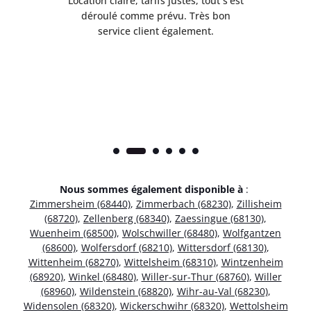
 de
Location claire, tarifs justes, tout s’est
Se
t
déroulé comme prévu. Très bon
pile
service client également.
Nous sommes également disponible à
:
Zimmersheim (68440)
,
Zimmerbach (68230)
,
Zillisheim
(68720)
,
Zellenberg (68340)
,
Zaessingue (68130)
,
Wuenheim (68500)
,
Wolschwiller (68480)
,
Wolfgantzen
(68600)
,
Wolfersdorf (68210)
,
Wittersdorf (68130)
,
Wittenheim (68270)
,
Wittelsheim (68310)
,
Wintzenheim
(68920)
,
Winkel (68480)
,
Willer-sur-Thur (68760)
,
Willer
(68960)
,
Wildenstein (68820)
,
Wihr-au-Val (68230)
,
Widensolen (68320)
,
Wickerschwihr (68320)
,
Wettolsheim