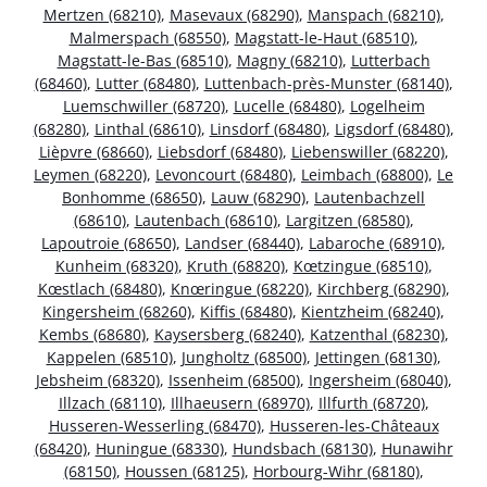
Mertzen (68210)
,
Masevaux (68290)
,
Manspach (68210)
,
Malmerspach (68550)
,
Magstatt-le-Haut (68510)
,
Magstatt-le-Bas (68510)
,
Magny (68210)
,
Lutterbach
(68460)
,
Lutter (68480)
,
Luttenbach-près-Munster (68140)
,
Luemschwiller (68720)
,
Lucelle (68480)
,
Logelheim
(68280)
,
Linthal (68610)
,
Linsdorf (68480)
,
Ligsdorf (68480)
,
Lièpvre (68660)
,
Liebsdorf (68480)
,
Liebenswiller (68220)
,
Leymen (68220)
,
Levoncourt (68480)
,
Leimbach (68800)
,
Le
Bonhomme (68650)
,
Lauw (68290)
,
Lautenbachzell
(68610)
,
Lautenbach (68610)
,
Largitzen (68580)
,
Lapoutroie (68650)
,
Landser (68440)
,
Labaroche (68910)
,
Kunheim (68320)
,
Kruth (68820)
,
Kœtzingue (68510)
,
Kœstlach (68480)
,
Knœringue (68220)
,
Kirchberg (68290)
,
Kingersheim (68260)
,
Kiffis (68480)
,
Kientzheim (68240)
,
Kembs (68680)
,
Kaysersberg (68240)
,
Katzenthal (68230)
,
Kappelen (68510)
,
Jungholtz (68500)
,
Jettingen (68130)
,
Jebsheim (68320)
,
Issenheim (68500)
,
Ingersheim (68040)
,
Illzach (68110)
,
Illhaeusern (68970)
,
Illfurth (68720)
,
Husseren-Wesserling (68470)
,
Husseren-les-Châteaux
(68420)
,
Huningue (68330)
,
Hundsbach (68130)
,
Hunawihr
(68150)
,
Houssen (68125)
,
Horbourg-Wihr (68180)
,