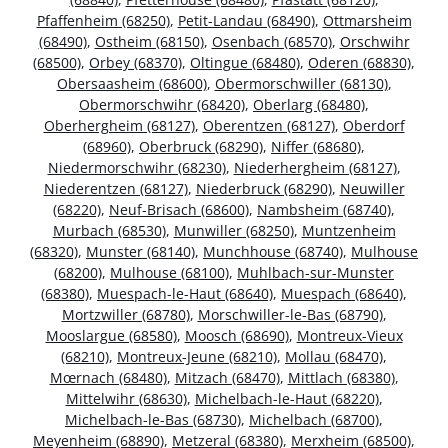
Pfaffenheim (68250)
,
Petit-Landau (68490)
,
Ottmarsheim
(68490)
,
Ostheim (68150)
,
Osenbach (68570)
,
Orschwihr
(68500)
,
Orbey (68370)
,
Oltingue (68480)
,
Oderen (68830)
,
Obersaasheim (68600)
,
Obermorschwiller (68130)
,
Obermorschwihr (68420)
,
Oberlarg (68480)
,
Oberhergheim (68127)
,
Oberentzen (68127)
,
Oberdorf
(68960)
,
Oberbruck (68290)
,
Niffer (68680)
,
Niedermorschwihr (68230)
,
Niederhergheim (68127)
,
Niederentzen (68127)
,
Niederbruck (68290)
,
Neuwiller
(68220)
,
Neuf-Brisach (68600)
,
Nambsheim (68740)
,
Murbach (68530)
,
Munwiller (68250)
,
Muntzenheim
(68320)
,
Munster (68140)
,
Munchhouse (68740)
,
Mulhouse
(68200)
,
Mulhouse (68100)
,
Muhlbach-sur-Munster
(68380)
,
Muespach-le-Haut (68640)
,
Muespach (68640)
,
Mortzwiller (68780)
,
Morschwiller-le-Bas (68790)
,
Mooslargue (68580)
,
Moosch (68690)
,
Montreux-Vieux
(68210)
,
Montreux-Jeune (68210)
,
Mollau (68470)
,
Mœrnach (68480)
,
Mitzach (68470)
,
Mittlach (68380)
,
Mittelwihr (68630)
,
Michelbach-le-Haut (68220)
,
Michelbach-le-Bas (68730)
,
Michelbach (68700)
,
Meyenheim (68890)
,
Metzeral (68380)
,
Merxheim (68500)
,