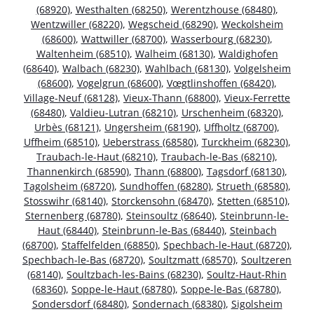
(68920)
,
Westhalten (68250)
,
Werentzhouse (68480)
,
Wentzwiller (68220)
,
Wegscheid (68290)
,
Weckolsheim
(68600)
,
Wattwiller (68700)
,
Wasserbourg (68230)
,
Waltenheim (68510)
,
Walheim (68130)
,
Waldighofen
(68640)
,
Walbach (68230)
,
Wahlbach (68130)
,
Volgelsheim
(68600)
,
Vogelgrun (68600)
,
Vœgtlinshoffen (68420)
,
Village-Neuf (68128)
,
Vieux-Thann (68800)
,
Vieux-Ferrette
(68480)
,
Valdieu-Lutran (68210)
,
Urschenheim (68320)
,
Urbès (68121)
,
Ungersheim (68190)
,
Uffholtz (68700)
,
Uffheim (68510)
,
Ueberstrass (68580)
,
Turckheim (68230)
,
Traubach-le-Haut (68210)
,
Traubach-le-Bas (68210)
,
Thannenkirch (68590)
,
Thann (68800)
,
Tagsdorf (68130)
,
Tagolsheim (68720)
,
Sundhoffen (68280)
,
Strueth (68580)
,
Stosswihr (68140)
,
Storckensohn (68470)
,
Stetten (68510)
,
Sternenberg (68780)
,
Steinsoultz (68640)
,
Steinbrunn-le-
Haut (68440)
,
Steinbrunn-le-Bas (68440)
,
Steinbach
(68700)
,
Staffelfelden (68850)
,
Spechbach-le-Haut (68720)
,
Spechbach-le-Bas (68720)
,
Soultzmatt (68570)
,
Soultzeren
(68140)
,
Soultzbach-les-Bains (68230)
,
Soultz-Haut-Rhin
(68360)
,
Soppe-le-Haut (68780)
,
Soppe-le-Bas (68780)
,
Sondersdorf (68480)
,
Sondernach (68380)
,
Sigolsheim