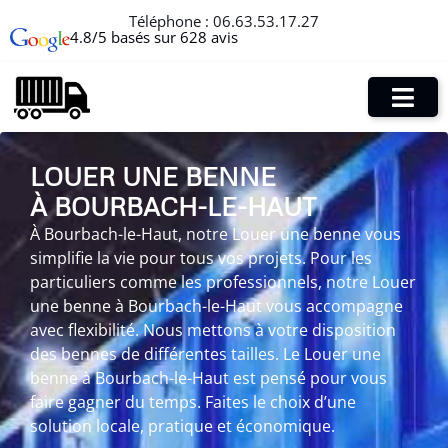
Téléphone :
06.63.53.17.27
4.8/5 basés sur 628 avis
LOUER UNE BENNE
À BOURBACH-LE-HAUT
À Bourbach-le-Haut, notre Louer une benne vous
simplifie la vie pour tous vos projets. Pour les
particuliers comme les professionnels, notre Louer
une benne à Bourbach-le-Haut vous accompagne
avec flexibilité. Nous mettons à votre disposition
des bennes de différentes tailles. Le Louer une
benne à Bourbach-le-Haut est pensé pour vous
faire gagner du temps. Faites le choix d’une
solution locale, pratique et économique.