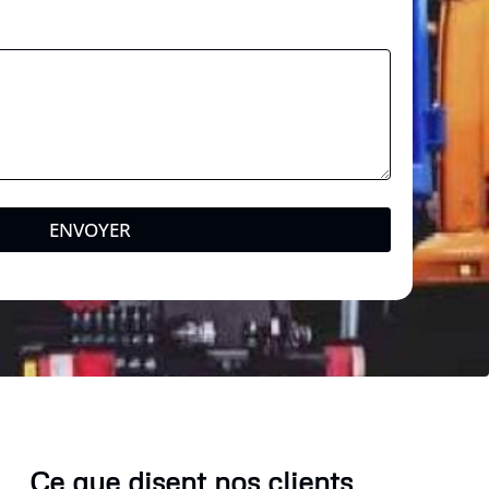
a
g
e
ENVOYER
Ce que disent nos clients