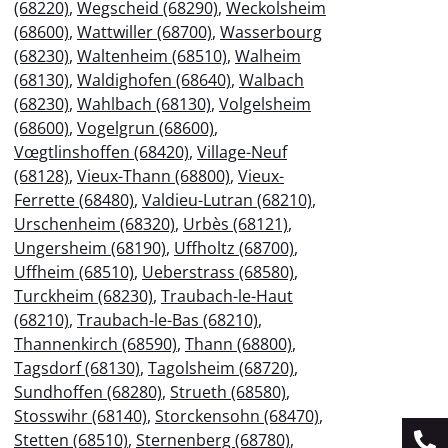
(68220)
,
Wegscheid (68290)
,
Weckolsheim
(68600)
,
Wattwiller (68700)
,
Wasserbourg
(68230)
,
Waltenheim (68510)
,
Walheim
(68130)
,
Waldighofen (68640)
,
Walbach
(68230)
,
Wahlbach (68130)
,
Volgelsheim
(68600)
,
Vogelgrun (68600)
,
Vœgtlinshoffen (68420)
,
Village-Neuf
(68128)
,
Vieux-Thann (68800)
,
Vieux-
Ferrette (68480)
,
Valdieu-Lutran (68210)
,
Urschenheim (68320)
,
Urbès (68121)
,
Ungersheim (68190)
,
Uffholtz (68700)
,
Uffheim (68510)
,
Ueberstrass (68580)
,
Turckheim (68230)
,
Traubach-le-Haut
(68210)
,
Traubach-le-Bas (68210)
,
Thannenkirch (68590)
,
Thann (68800)
,
Tagsdorf (68130)
,
Tagolsheim (68720)
,
Sundhoffen (68280)
,
Strueth (68580)
,
Stosswihr (68140)
,
Storckensohn (68470)
,
Stetten (68510)
,
Sternenberg (68780)
,