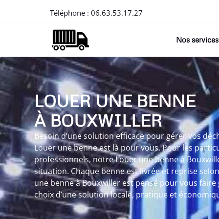
Téléphone :
06.63.53.17.27
Nos services
LOUER UNE BENNE
À BOUXWILLER
Besoin d’une solution efficace pour gérer vos déch
Louer une benne est là pour vous. Pour les partic
professionnels, notre Louer une benne à Bouxwill
situation. Chaque benne est livrée et reprise selon
une benne à Bouxwiller est pensé pour vous faire 
choix d’une solution locale, pratique et économiq