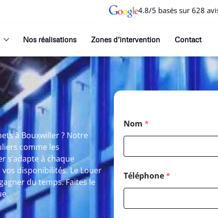
4.8/5 basés sur 628 avi
Nos réalisations
Zones d’intervention
Contact
Nom
*
ets à Bouxwiller ? Notre
uliers comme les
er s’adapte à chaque
 vos disponibilités. Le Louer
Téléphone
*
gagner du temps. Faites le
ue.