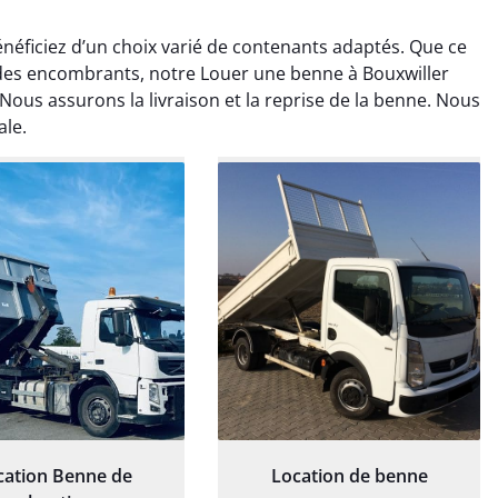
néficiez d’un choix varié de contenants adaptés. Que ce
 des encombrants, notre Louer une benne à Bouxwiller
Nous assurons la livraison et la reprise de la benne. Nous
ale.
rélie Bonnet
Elisa Barreau
21 juin 2024
6 avril 2025
ice de terrassement
Parfait pour évacuer les
rdin à Var était
gravats de mon chantier.
ionnel. L'équipe a
Service rapide et efficace. Je
é de manière efficace
recommande sans
essionnelle, laissant
hésitation.
ardin impeccable et
our notre nouveau
et d'aménagement
paysager.
cation Benne de
Location de benne