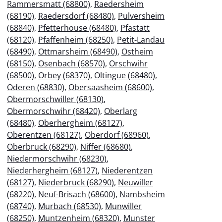
Rammersmatt (68800)
,
Raedersheim
(68190)
,
Raedersdorf (68480)
,
Pulversheim
(68840)
,
Pfetterhouse (68480)
,
Pfastatt
(68120)
,
Pfaffenheim (68250)
,
Petit-Landau
(68490)
,
Ottmarsheim (68490)
,
Ostheim
(68150)
,
Osenbach (68570)
,
Orschwihr
(68500)
,
Orbey (68370)
,
Oltingue (68480)
,
Oderen (68830)
,
Obersaasheim (68600)
,
Obermorschwiller (68130)
,
Obermorschwihr (68420)
,
Oberlarg
(68480)
,
Oberhergheim (68127)
,
Oberentzen (68127)
,
Oberdorf (68960)
,
Oberbruck (68290)
,
Niffer (68680)
,
Niedermorschwihr (68230)
,
Niederhergheim (68127)
,
Niederentzen
(68127)
,
Niederbruck (68290)
,
Neuwiller
(68220)
,
Neuf-Brisach (68600)
,
Nambsheim
(68740)
,
Murbach (68530)
,
Munwiller
(68250)
,
Muntzenheim (68320)
,
Munster