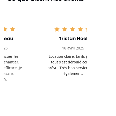
Tristan Noel
Chlo
18 avril 2025
30 
Location claire, tarifs justes,
Service au
tout s’est déroulé comme
été livrée p
prévu. Très bon service client
retrait s’e
également.
l’a