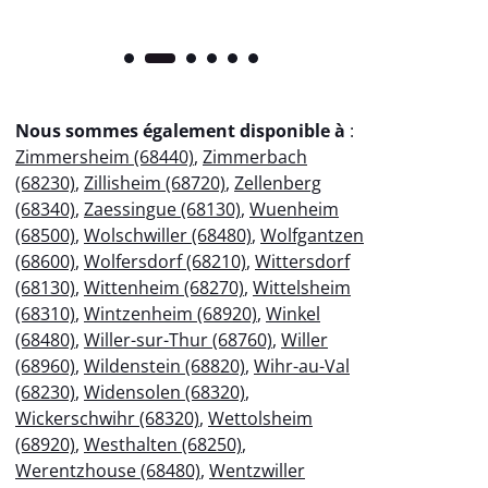
Nous sommes également disponible à
:
Zimmersheim (68440)
,
Zimmerbach
(68230)
,
Zillisheim (68720)
,
Zellenberg
(68340)
,
Zaessingue (68130)
,
Wuenheim
(68500)
,
Wolschwiller (68480)
,
Wolfgantzen
(68600)
,
Wolfersdorf (68210)
,
Wittersdorf
(68130)
,
Wittenheim (68270)
,
Wittelsheim
(68310)
,
Wintzenheim (68920)
,
Winkel
(68480)
,
Willer-sur-Thur (68760)
,
Willer
(68960)
,
Wildenstein (68820)
,
Wihr-au-Val
(68230)
,
Widensolen (68320)
,
Wickerschwihr (68320)
,
Wettolsheim
(68920)
,
Westhalten (68250)
,
Werentzhouse (68480)
,
Wentzwiller