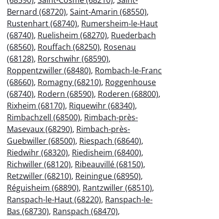
Bernard (68720)
,
Saint-Amarin (68550)
,
Rustenhart (68740)
,
Rumersheim-le-Haut
(68740)
,
Ruelisheim (68270)
,
Ruederbach
(68560)
,
Rouffach (68250)
,
Rosenau
(68128)
,
Rorschwihr (68590)
,
Roppentzwiller (68480)
,
Rombach-le-Franc
(68660)
,
Romagny (68210)
,
Roggenhouse
(68740)
,
Rodern (68590)
,
Roderen (68800)
,
Rixheim (68170)
,
Riquewihr (68340)
,
Rimbachzell (68500)
,
Rimbach-près-
Masevaux (68290)
,
Rimbach-près-
Guebwiller (68500)
,
Riespach (68640)
,
Riedwihr (68320)
,
Riedisheim (68400)
,
Richwiller (68120)
,
Ribeauvillé (68150)
,
Retzwiller (68210)
,
Reiningue (68950)
,
Réguisheim (68890)
,
Rantzwiller (68510)
,
Ranspach-le-Haut (68220)
,
Ranspach-le-
Bas (68730)
,
Ranspach (68470)
,