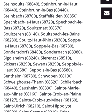
Steinsoultz (68640)
,
Steinbrunn-le-Haut
(68440)
,
Steinbrunn-le-Bas (68440)
,
Steinbach (68700)
,
Staffelfelden (68850)
,
Spechbach-le-Haut (68720)
,
Spechbach-le-
Bas (68720)
,
Soultzmatt (68570)
,
Soultzeren (68140)
,
Soultzbach-les-Bains
(68230)
,
Soultz-Haut-Rhin (68360)
,
Soppe-
le-Haut (68780)
,
Soppe-le-Bas (68780)
,
Sondersdorf (68480)
,
Sondernach (68380)
,
Sigolsheim (68240)
,
Sierentz (68510)
,
Sickert (68290)
,
Sewen (68290)
,
Seppois-le-
Haut (68580)
,
Seppois-le-Bas (68580)
,
Sentheim (68780)
,
Schwoben (68130)
,
Schweighouse-Thann (68520)
,
Schlierbach
(68440)
,
Sausheim (68390)
,
Sainte-Marie-
aux-Mines (68160)
,
Sainte-Croix-en-Plaine
(68127)
,
Sainte-Croix-aux-Mines (68160)
,
Saint-Ulrich (68210)
,
Saint-Hippolyte
(68590)
,
Saint-Cosme (68210)
,
Saint-