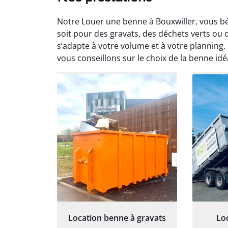
Notre Louer une benne à Bouxwiller, vous bé
soit pour des gravats, des déchets verts ou
s’adapte à votre volume et à votre planning. 
vous conseillons sur le choix de la benne idé
Au
Le serv
ja
except
travaill
et prof
notre j
prêt p
proj
Location benne à gravats
Lo