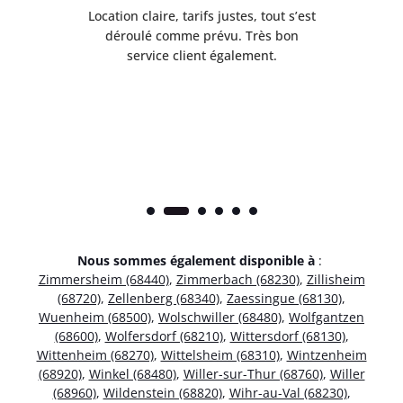
 de
Location claire, tarifs justes, tout s’est
Se
t
déroulé comme prévu. Très bon
pile
service client également.
Nous sommes également disponible à
:
Zimmersheim (68440)
,
Zimmerbach (68230)
,
Zillisheim
(68720)
,
Zellenberg (68340)
,
Zaessingue (68130)
,
Wuenheim (68500)
,
Wolschwiller (68480)
,
Wolfgantzen
(68600)
,
Wolfersdorf (68210)
,
Wittersdorf (68130)
,
Wittenheim (68270)
,
Wittelsheim (68310)
,
Wintzenheim
(68920)
,
Winkel (68480)
,
Willer-sur-Thur (68760)
,
Willer
(68960)
,
Wildenstein (68820)
,
Wihr-au-Val (68230)
,