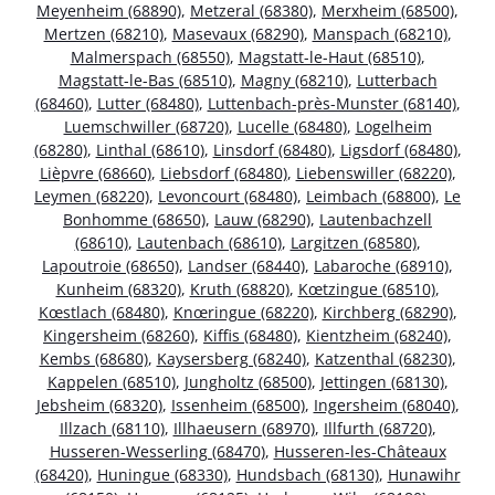
Meyenheim (68890)
,
Metzeral (68380)
,
Merxheim (68500)
,
Mertzen (68210)
,
Masevaux (68290)
,
Manspach (68210)
,
Malmerspach (68550)
,
Magstatt-le-Haut (68510)
,
Magstatt-le-Bas (68510)
,
Magny (68210)
,
Lutterbach
(68460)
,
Lutter (68480)
,
Luttenbach-près-Munster (68140)
,
Luemschwiller (68720)
,
Lucelle (68480)
,
Logelheim
(68280)
,
Linthal (68610)
,
Linsdorf (68480)
,
Ligsdorf (68480)
,
Lièpvre (68660)
,
Liebsdorf (68480)
,
Liebenswiller (68220)
,
Leymen (68220)
,
Levoncourt (68480)
,
Leimbach (68800)
,
Le
Bonhomme (68650)
,
Lauw (68290)
,
Lautenbachzell
(68610)
,
Lautenbach (68610)
,
Largitzen (68580)
,
Lapoutroie (68650)
,
Landser (68440)
,
Labaroche (68910)
,
Kunheim (68320)
,
Kruth (68820)
,
Kœtzingue (68510)
,
Kœstlach (68480)
,
Knœringue (68220)
,
Kirchberg (68290)
,
Kingersheim (68260)
,
Kiffis (68480)
,
Kientzheim (68240)
,
Kembs (68680)
,
Kaysersberg (68240)
,
Katzenthal (68230)
,
Kappelen (68510)
,
Jungholtz (68500)
,
Jettingen (68130)
,
Jebsheim (68320)
,
Issenheim (68500)
,
Ingersheim (68040)
,
Illzach (68110)
,
Illhaeusern (68970)
,
Illfurth (68720)
,
Husseren-Wesserling (68470)
,
Husseren-les-Châteaux
(68420)
,
Huningue (68330)
,
Hundsbach (68130)
,
Hunawihr