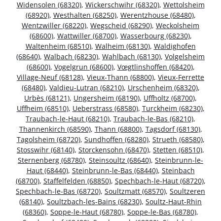
Widensolen (68320)
,
Wickerschwihr (68320)
,
Wettolsheim
(68920)
,
Westhalten (68250)
,
Werentzhouse (68480)
,
Wentzwiller (68220)
,
Wegscheid (68290)
,
Weckolsheim
(68600)
,
Wattwiller (68700)
,
Wasserbourg (68230)
,
Waltenheim (68510)
,
Walheim (68130)
,
Waldighofen
(68640)
,
Walbach (68230)
,
Wahlbach (68130)
,
Volgelsheim
(68600)
,
Vogelgrun (68600)
,
Vœgtlinshoffen (68420)
,
Village-Neuf (68128)
,
Vieux-Thann (68800)
,
Vieux-Ferrette
(68480)
,
Valdieu-Lutran (68210)
,
Urschenheim (68320)
,
Urbès (68121)
,
Ungersheim (68190)
,
Uffholtz (68700)
,
Uffheim (68510)
,
Ueberstrass (68580)
,
Turckheim (68230)
,
Traubach-le-Haut (68210)
,
Traubach-le-Bas (68210)
,
Thannenkirch (68590)
,
Thann (68800)
,
Tagsdorf (68130)
,
Tagolsheim (68720)
,
Sundhoffen (68280)
,
Strueth (68580)
,
Stosswihr (68140)
,
Storckensohn (68470)
,
Stetten (68510)
,
Sternenberg (68780)
,
Steinsoultz (68640)
,
Steinbrunn-le-
Haut (68440)
,
Steinbrunn-le-Bas (68440)
,
Steinbach
(68700)
,
Staffelfelden (68850)
,
Spechbach-le-Haut (68720)
,
Spechbach-le-Bas (68720)
,
Soultzmatt (68570)
,
Soultzeren
(68140)
,
Soultzbach-les-Bains (68230)
,
Soultz-Haut-Rhin
(68360)
,
Soppe-le-Haut (68780)
,
Soppe-le-Bas (68780)
,