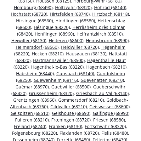
(68150)
,
Houssen (68125)
,
Horbourg-Wihr (68180)
,
Hombourg (68490)
,
Holtzwihr (68320)
,
Hohrod (68140)
,
Hochstatt (68720)
,
Hirtzfelden (68740)
,
Hirtzbach (68118)
,
Hirsingue (68560)
,
Hindlingen (68580)
,
Hettenschlag
(68600)
,
Hésingue (68220)
,
Herrlisheim-près-Colmar
(68420)
,
Henflingen (68960)
,
Helfrantzkirch (68510)
,
Heiwiller (68130)
,
Heiteren (68600)
,
Heimsbrunn (68990)
,
Heimersdorf (68560)
,
Heidwiller (68720)
,
Hégenheim
(68220)
,
Hecken (68210)
,
Hausgauen (68130)
,
Hattstatt
(68420)
,
Hartmannswiller (68500)
,
Hagenthal-le-Haut
(68220)
,
Hagenthal-le-Bas (68220)
,
Hagenbach (68210)
,
Habsheim (68440)
,
Gunsbach (68140)
,
Gundolsheim
(68250)
,
Guewenheim (68116)
,
Guevenatten (68210)
,
Guémar (68970)
,
Guebwiller (68500)
,
Gueberschwihr
(68420)
,
Grussenheim (68320)
,
Griesbach-au-Val (68140)
,
Grentzingen (68960)
,
Gommersdorf (68210)
,
Goldbach-
Altenbach (68760)
,
Gildwiller (68210)
,
Geiswasser (68600)
,
Geispitzen (68510)
,
Geishouse (68690)
,
Galfingue (68990)
,
Fulleren (68210)
,
Frœningen (68720)
,
Friesen (68580)
,
Fréland (68240)
,
Franken (68130)
,
Fortschwihr (68320)
,
Folgensbourg (68220)
,
Flaxlanden (68720)
,
Fislis (68480)
,
Fessenheim (68740)
,
Ferrette (68480)
,
Fellering (68470)
,