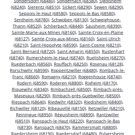
Sondersdorf (68480)
,
Sondernach (68380)
,
Sigolsheim
(68240)
,
Sierentz (68510)
,
Sickert (68290)
,
Sewen (68290)
,
Seppois-le-Haut (68580)
,
Seppois-le-Bas (68580)
,
Sentheim (68780)
,
Schwoben (68130)
,
Schweighouse-
Thann (68520)
,
Schlierbach (68440)
,
Sausheim (68390)
,
Sainte-Marie-aux-Mines (68160)
,
Sainte-Croix-en-Plaine
(68127)
,
Sainte-Croix-aux-Mines (68160)
,
Saint-Ulrich
(68210)
,
Saint-Hippolyte (68590)
,
Saint-Cosme (68210)
,
Saint-Bernard (68720)
,
Saint-Amarin (68550)
,
Rustenhart
(68740)
,
Rumersheim-le-Haut (68740)
,
Ruelisheim (68270)
,
Ruederbach (68560)
,
Rouffach (68250)
,
Rosenau (68128)
,
Rorschwihr (68590)
,
Roppentzwiller (68480)
,
Rombach-le-
Franc (68660)
,
Romagny (68210)
,
Roggenhouse (68740)
,
Rodern (68590)
,
Roderen (68800)
,
Rixheim (68170)
,
Riquewihr (68340)
,
Rimbachzell (68500)
,
Rimbach-près-
Masevaux (68290)
,
Rimbach-près-Guebwiller (68500)
,
Riespach (68640)
,
Riedwihr (68320)
,
Riedisheim (68400)
,
Richwiller (68120)
,
Ribeauvillé (68150)
,
Retzwiller (68210)
,
Reiningue (68950)
,
Réguisheim (68890)
,
Rantzwiller
(68510)
,
Ranspach-le-Haut (68220)
,
Ranspach-le-Bas
(68730)
,
Ranspach (68470)
,
Rammersmatt (68800)
,
Raedersheim (68190)
,
Raedersdorf (68480)
,
Pulversheim