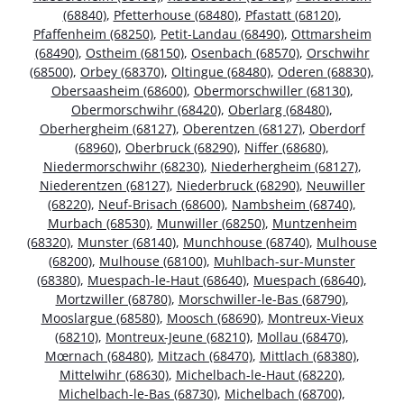
(68840)
,
Pfetterhouse (68480)
,
Pfastatt (68120)
,
Pfaffenheim (68250)
,
Petit-Landau (68490)
,
Ottmarsheim
(68490)
,
Ostheim (68150)
,
Osenbach (68570)
,
Orschwihr
(68500)
,
Orbey (68370)
,
Oltingue (68480)
,
Oderen (68830)
,
Obersaasheim (68600)
,
Obermorschwiller (68130)
,
Obermorschwihr (68420)
,
Oberlarg (68480)
,
Oberhergheim (68127)
,
Oberentzen (68127)
,
Oberdorf
(68960)
,
Oberbruck (68290)
,
Niffer (68680)
,
Niedermorschwihr (68230)
,
Niederhergheim (68127)
,
Niederentzen (68127)
,
Niederbruck (68290)
,
Neuwiller
(68220)
,
Neuf-Brisach (68600)
,
Nambsheim (68740)
,
Murbach (68530)
,
Munwiller (68250)
,
Muntzenheim
(68320)
,
Munster (68140)
,
Munchhouse (68740)
,
Mulhouse
(68200)
,
Mulhouse (68100)
,
Muhlbach-sur-Munster
(68380)
,
Muespach-le-Haut (68640)
,
Muespach (68640)
,
Mortzwiller (68780)
,
Morschwiller-le-Bas (68790)
,
Mooslargue (68580)
,
Moosch (68690)
,
Montreux-Vieux
(68210)
,
Montreux-Jeune (68210)
,
Mollau (68470)
,
Mœrnach (68480)
,
Mitzach (68470)
,
Mittlach (68380)
,
Mittelwihr (68630)
,
Michelbach-le-Haut (68220)
,
Michelbach-le-Bas (68730)
,
Michelbach (68700)
,