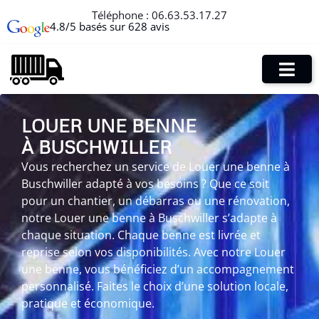
Téléphone :
06.63.53.17.27
4.8/5 basés sur 628 avis
LOUER UNE BENNE
À BUSCHWILLER
Vous recherchez un service de Louer une benne à
Buschwiller adapté à vos besoins ? Que ce soit
pour un chantier, un débarras ou une rénovation,
notre Louer une benne à Buschwiller s’adapte à
chaque situation. Chaque benne est livrée et
reprise selon vos disponibilités. Avec notre Louer
une benne, vous bénéficiez d’un accompagnement
personnalisé. Faites le choix d’une solution locale,
pratique et économique.