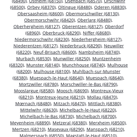
(68490)
,
Ostheim (68150)
,
Osenbach (68570)
,
Orschwihr
(68500)
,
Orbey (68370)
,
Oltingue (68480)
,
Oderen (68830)
,
Obersaasheim (68600)
,
Obermorschwiller (68130)
,
Obermorschwihr (68420)
,
Oberlarg (68480)
,
Oberhergheim (68127)
,
Oberentzen (68127)
,
Oberdorf
(68960)
,
Oberbruck (68290)
,
Niffer (68680)
,
Niedermorschwihr (68230)
,
Niederhergheim (68127)
,
Niederentzen (68127)
,
Niederbruck (68290)
,
Neuwiller
(68220)
,
Neuf-Brisach (68600)
,
Nambsheim (68740)
,
Murbach (68530)
,
Munwiller (68250)
,
Muntzenheim
(68320)
,
Munster (68140)
,
Munchhouse (68740)
,
Mulhouse
(68200)
,
Mulhouse (68100)
,
Muhlbach-sur-Munster
(68380)
,
Muespach-le-Haut (68640)
,
Muespach (68640)
,
Mortzwiller (68780)
,
Morschwiller-le-Bas (68790)
,
Mooslargue (68580)
,
Moosch (68690)
,
Montreux-Vieux
(68210)
,
Montreux-Jeune (68210)
,
Mollau (68470)
,
Mœrnach (68480)
,
Mitzach (68470)
,
Mittlach (68380)
,
Mittelwihr (68630)
,
Michelbach-le-Haut (68220)
,
Michelbach-le-Bas (68730)
,
Michelbach (68700)
,
Meyenheim (68890)
,
Metzeral (68380)
,
Merxheim (68500)
,
Mertzen (68210)
,
Masevaux (68290)
,
Manspach (68210)
,
Malmerspach (68550)
,
Magstatt-le-Haut (68510)
,