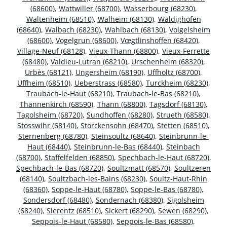
(68600)
,
Wattwiller (68700)
,
Wasserbourg (68230)
,
Waltenheim (68510)
,
Walheim (68130)
,
Waldighofen
(68640)
,
Walbach (68230)
,
Wahlbach (68130)
,
Volgelsheim
(68600)
,
Vogelgrun (68600)
,
Vœgtlinshoffen (68420)
,
Village-Neuf (68128)
,
Vieux-Thann (68800)
,
Vieux-Ferrette
(68480)
,
Valdieu-Lutran (68210)
,
Urschenheim (68320)
,
Urbès (68121)
,
Ungersheim (68190)
,
Uffholtz (68700)
,
Uffheim (68510)
,
Ueberstrass (68580)
,
Turckheim (68230)
,
Traubach-le-Haut (68210)
,
Traubach-le-Bas (68210)
,
Thannenkirch (68590)
,
Thann (68800)
,
Tagsdorf (68130)
,
Tagolsheim (68720)
,
Sundhoffen (68280)
,
Strueth (68580)
,
Stosswihr (68140)
,
Storckensohn (68470)
,
Stetten (68510)
,
Sternenberg (68780)
,
Steinsoultz (68640)
,
Steinbrunn-le-
Haut (68440)
,
Steinbrunn-le-Bas (68440)
,
Steinbach
(68700)
,
Staffelfelden (68850)
,
Spechbach-le-Haut (68720)
,
Spechbach-le-Bas (68720)
,
Soultzmatt (68570)
,
Soultzeren
(68140)
,
Soultzbach-les-Bains (68230)
,
Soultz-Haut-Rhin
(68360)
,
Soppe-le-Haut (68780)
,
Soppe-le-Bas (68780)
,
Sondersdorf (68480)
,
Sondernach (68380)
,
Sigolsheim
(68240)
,
Sierentz (68510)
,
Sickert (68290)
,
Sewen (68290)
,
Seppois-le-Haut (68580)
,
Seppois-le-Bas (68580)
,