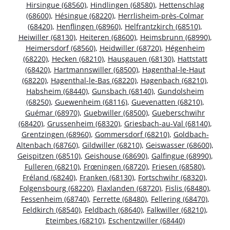
Hirsingue (68560)
,
Hindlingen (68580)
,
Hettenschlag
(68600)
,
Hésingue (68220)
,
Herrlisheim-près-Colmar
(68420)
,
Henflingen (68960)
,
Helfrantzkirch (68510)
,
Heiwiller (68130)
,
Heiteren (68600)
,
Heimsbrunn (68990)
,
Heimersdorf (68560)
,
Heidwiller (68720)
,
Hégenheim
(68220)
,
Hecken (68210)
,
Hausgauen (68130)
,
Hattstatt
(68420)
,
Hartmannswiller (68500)
,
Hagenthal-le-Haut
(68220)
,
Hagenthal-le-Bas (68220)
,
Hagenbach (68210)
,
Habsheim (68440)
,
Gunsbach (68140)
,
Gundolsheim
(68250)
,
Guewenheim (68116)
,
Guevenatten (68210)
,
Guémar (68970)
,
Guebwiller (68500)
,
Gueberschwihr
(68420)
,
Grussenheim (68320)
,
Griesbach-au-Val (68140)
,
Grentzingen (68960)
,
Gommersdorf (68210)
,
Goldbach-
Altenbach (68760)
,
Gildwiller (68210)
,
Geiswasser (68600)
,
Geispitzen (68510)
,
Geishouse (68690)
,
Galfingue (68990)
,
Fulleren (68210)
,
Frœningen (68720)
,
Friesen (68580)
,
Fréland (68240)
,
Franken (68130)
,
Fortschwihr (68320)
,
Folgensbourg (68220)
,
Flaxlanden (68720)
,
Fislis (68480)
,
Fessenheim (68740)
,
Ferrette (68480)
,
Fellering (68470)
,
Feldkirch (68540)
,
Feldbach (68640)
,
Falkwiller (68210)
,
Eteimbes (68210)
,
Eschentzwiller (68440)