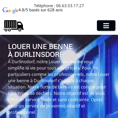
Téléphone :
06.63.53.17.27
4.8/5 basés sur 628 avis
LOUER UNE BENNE
À DURLINSDORF
À Durlinsdorf, notre Louer une benne vous
simplifie la vie pour tous vos projets. Pour les
particuliers comme les professionnels, notre Louer
une benne à Durlinsdorf s’adapte à chaque
situation. Notre flotte de bennes est conçue pour
tous types de déchets. Notre objectif est de vous
offrir un service fluide et sans contrainte. Optez
pour un service de proximité, réactif et
professionnel.