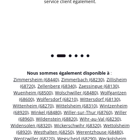
service client également.
Nous sommes également disponible à
:
Zimmersheim (68440)
,
Zimmerbach (68230)
,
Zillisheim
(68720)
,
Zellenberg (68340)
,
Zaessingue (68130)
,
Wuenheim (68500)
,
Wolschwiller (68480)
,
Wolfgantzen
(68600)
,
Wolfersdorf (68210)
,
Wittersdorf (68130)
,
Wittenheim (68270)
,
Wittelsheim (68310)
,
Wintzenheim
(68920)
,
Winkel (68480)
,
Willer-sur-Thur (68760)
,
Willer
(68960)
,
Wildenstein (68820)
,
Wihr-au-Val (68230)
,
Widensolen (68320)
,
Wickerschwihr (68320)
,
Wettolsheim
(68920)
,
Westhalten (68250)
,
Werentzhouse (68480)
,
Wentzwiller (68220)
,
Wegscheid (68290)
,
Weckolsheim