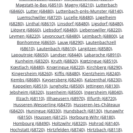
Magstatt-le-Bas (68510)
,
Magny (68210)
,
Lutterbach
(68460)
,
Lutter (68480)
,
Luttenbach-près-Munster (68140)
,
Luemschwiller (68720)
,
Lucelle (68480)
,
Logelheim
(68280)
,
Linthal (68610)
,
Linsdorf (68480)
,
Ligsdorf (68480)
,
Lièpvre (68660)
,
Liebsdorf (68480)
,
Liebenswiller (68220)
,
Leymen (68220)
,
Levoncourt (68480)
,
Leimbach (68800)
,
Le
Bonhomme (68650)
,
Lauw (68290)
,
Lautenbachzell
(68610)
,
Lautenbach (68610)
,
Largitzen (68580)
,
Lapoutroie (68650)
,
Landser (68440)
,
Labaroche (68910)
,
Kunheim (68320)
,
Kruth (68820)
,
Kœtzingue (68510)
,
Kœstlach (68480)
,
Knœringue (68220)
,
Kirchberg (68290)
,
Kingersheim (68260)
,
Kiffis (68480)
,
Kientzheim (68240)
,
Kembs (68680)
,
Kaysersberg (68240)
,
Katzenthal (68230)
,
Kappelen (68510)
,
Jungholtz (68500)
,
Jettingen (68130)
,
Jebsheim (68320)
,
Issenheim (68500)
,
Ingersheim (68040)
,
Illzach (68110)
,
Illhaeusern (68970)
,
Illfurth (68720)
,
Husseren-Wesserling (68470)
,
Husseren-les-Châteaux
(68420)
,
Huningue (68330)
,
Hundsbach (68130)
,
Hunawihr
(68150)
,
Houssen (68125)
,
Horbourg-Wihr (68180)
,
Hombourg (68490)
,
Holtzwihr (68320)
,
Hohrod (68140)
,
Hochstatt (68720)
,
Hirtzfelden (68740)
,
Hirtzbach (68118)
,