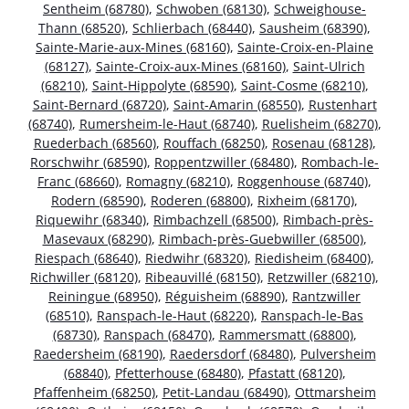
Sentheim (68780)
,
Schwoben (68130)
,
Schweighouse-
Thann (68520)
,
Schlierbach (68440)
,
Sausheim (68390)
,
Sainte-Marie-aux-Mines (68160)
,
Sainte-Croix-en-Plaine
(68127)
,
Sainte-Croix-aux-Mines (68160)
,
Saint-Ulrich
(68210)
,
Saint-Hippolyte (68590)
,
Saint-Cosme (68210)
,
Saint-Bernard (68720)
,
Saint-Amarin (68550)
,
Rustenhart
(68740)
,
Rumersheim-le-Haut (68740)
,
Ruelisheim (68270)
,
Ruederbach (68560)
,
Rouffach (68250)
,
Rosenau (68128)
,
Rorschwihr (68590)
,
Roppentzwiller (68480)
,
Rombach-le-
Franc (68660)
,
Romagny (68210)
,
Roggenhouse (68740)
,
Rodern (68590)
,
Roderen (68800)
,
Rixheim (68170)
,
Riquewihr (68340)
,
Rimbachzell (68500)
,
Rimbach-près-
Masevaux (68290)
,
Rimbach-près-Guebwiller (68500)
,
Riespach (68640)
,
Riedwihr (68320)
,
Riedisheim (68400)
,
Richwiller (68120)
,
Ribeauvillé (68150)
,
Retzwiller (68210)
,
Reiningue (68950)
,
Réguisheim (68890)
,
Rantzwiller
(68510)
,
Ranspach-le-Haut (68220)
,
Ranspach-le-Bas
(68730)
,
Ranspach (68470)
,
Rammersmatt (68800)
,
Raedersheim (68190)
,
Raedersdorf (68480)
,
Pulversheim
(68840)
,
Pfetterhouse (68480)
,
Pfastatt (68120)
,
Pfaffenheim (68250)
,
Petit-Landau (68490)
,
Ottmarsheim