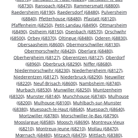
(68730)
,
Ranspach (68470)
,
Rammersmatt (68800)
,
Raedersheim (68190)
,
Raedersdorf (68480)
,
Pulversheim
(68840)
,
Pfetterhouse (68480)
,
Pfastatt (68120)
,
Pfaffenheim (68250)
,
Petit-Landau (68490)
,
Ottmarsheim
(68490)
,
Ostheim (68150)
,
Osenbach (68570)
,
Orschwihr
(68500)
,
Orbey (68370)
,
Oltingue (68480)
,
Oderen (68830)
,
Obersaasheim (68600)
,
Obermorschwiller (68130)
,
Obermorschwihr (68420)
,
Oberlarg (68480)
,
Oberhergheim (68127)
,
Oberentzen (68127)
,
Oberdorf
(68960)
,
Oberbruck (68290)
,
Niffer (68680)
,
Niedermorschwihr (68230)
,
Niederhergheim (68127)
,
Niederentzen (68127)
,
Niederbruck (68290)
,
Neuwiller
(68220)
,
Neuf-Brisach (68600)
,
Nambsheim (68740)
,
Murbach (68530)
,
Munwiller (68250)
,
Muntzenheim
(68320)
,
Munster (68140)
,
Munchhouse (68740)
,
Mulhouse
(68200)
,
Mulhouse (68100)
,
Muhlbach-sur-Munster
(68380)
,
Muespach-le-Haut (68640)
,
Muespach (68640)
,
Mortzwiller (68780)
,
Morschwiller-le-Bas (68790)
,
Mooslargue (68580)
,
Moosch (68690)
,
Montreux-Vieux
(68210)
,
Montreux-Jeune (68210)
,
Mollau (68470)
,
Mœrnach (68480)
,
Mitzach (68470)
,
Mittlach (68380)
,