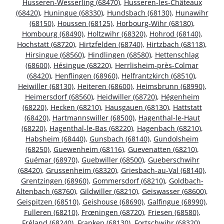
Husseren-Wesserling (68470)
,
Husseren-les-Châteaux
(68420)
,
Huningue (68330)
,
Hundsbach (68130)
,
Hunawihr
(68150)
,
Houssen (68125)
,
Horbourg-Wihr (68180)
,
Hombourg (68490)
,
Holtzwihr (68320)
,
Hohrod (68140)
,
Hochstatt (68720)
,
Hirtzfelden (68740)
,
Hirtzbach (68118)
,
Hirsingue (68560)
,
Hindlingen (68580)
,
Hettenschlag
(68600)
,
Hésingue (68220)
,
Herrlisheim-près-Colmar
(68420)
,
Henflingen (68960)
,
Helfrantzkirch (68510)
,
Heiwiller (68130)
,
Heiteren (68600)
,
Heimsbrunn (68990)
,
Heimersdorf (68560)
,
Heidwiller (68720)
,
Hégenheim
(68220)
,
Hecken (68210)
,
Hausgauen (68130)
,
Hattstatt
(68420)
,
Hartmannswiller (68500)
,
Hagenthal-le-Haut
(68220)
,
Hagenthal-le-Bas (68220)
,
Hagenbach (68210)
,
Habsheim (68440)
,
Gunsbach (68140)
,
Gundolsheim
(68250)
,
Guewenheim (68116)
,
Guevenatten (68210)
,
Guémar (68970)
,
Guebwiller (68500)
,
Gueberschwihr
(68420)
,
Grussenheim (68320)
,
Griesbach-au-Val (68140)
,
Grentzingen (68960)
,
Gommersdorf (68210)
,
Goldbach-
Altenbach (68760)
,
Gildwiller (68210)
,
Geiswasser (68600)
,
Geispitzen (68510)
,
Geishouse (68690)
,
Galfingue (68990)
,
Fulleren (68210)
,
Frœningen (68720)
,
Friesen (68580)
,
Fréland (68240)
,
Franken (68130)
,
Fortschwihr (68320)
,