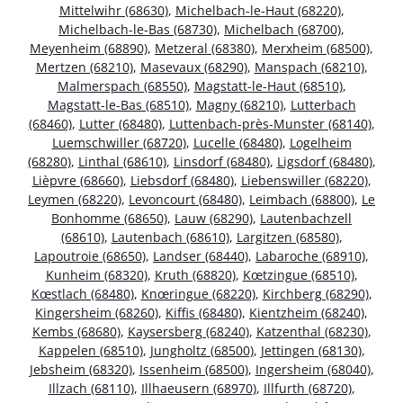
Mittelwihr (68630)
,
Michelbach-le-Haut (68220)
,
Michelbach-le-Bas (68730)
,
Michelbach (68700)
,
Meyenheim (68890)
,
Metzeral (68380)
,
Merxheim (68500)
,
Mertzen (68210)
,
Masevaux (68290)
,
Manspach (68210)
,
Malmerspach (68550)
,
Magstatt-le-Haut (68510)
,
Magstatt-le-Bas (68510)
,
Magny (68210)
,
Lutterbach
(68460)
,
Lutter (68480)
,
Luttenbach-près-Munster (68140)
,
Luemschwiller (68720)
,
Lucelle (68480)
,
Logelheim
(68280)
,
Linthal (68610)
,
Linsdorf (68480)
,
Ligsdorf (68480)
,
Lièpvre (68660)
,
Liebsdorf (68480)
,
Liebenswiller (68220)
,
Leymen (68220)
,
Levoncourt (68480)
,
Leimbach (68800)
,
Le
Bonhomme (68650)
,
Lauw (68290)
,
Lautenbachzell
(68610)
,
Lautenbach (68610)
,
Largitzen (68580)
,
Lapoutroie (68650)
,
Landser (68440)
,
Labaroche (68910)
,
Kunheim (68320)
,
Kruth (68820)
,
Kœtzingue (68510)
,
Kœstlach (68480)
,
Knœringue (68220)
,
Kirchberg (68290)
,
Kingersheim (68260)
,
Kiffis (68480)
,
Kientzheim (68240)
,
Kembs (68680)
,
Kaysersberg (68240)
,
Katzenthal (68230)
,
Kappelen (68510)
,
Jungholtz (68500)
,
Jettingen (68130)
,
Jebsheim (68320)
,
Issenheim (68500)
,
Ingersheim (68040)
,
Illzach (68110)
,
Illhaeusern (68970)
,
Illfurth (68720)
,