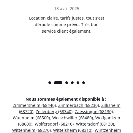
18 avril 2025
 de
Location claire, tarifs justes, tout s’est
Se
t
déroulé comme prévu. Très bon
pile
service client également.
Nous sommes également disponible à
:
Zimmersheim (68440)
,
Zimmerbach (68230)
,
Zillisheim
(68720)
,
Zellenberg (68340)
,
Zaessingue (68130)
,
Wuenheim (68500)
,
Wolschwiller (68480)
,
Wolfgantzen
(68600)
,
Wolfersdorf (68210)
,
Wittersdorf (68130)
,
Wittenheim (68270)
,
Wittelsheim (68310)
,
Wintzenheim