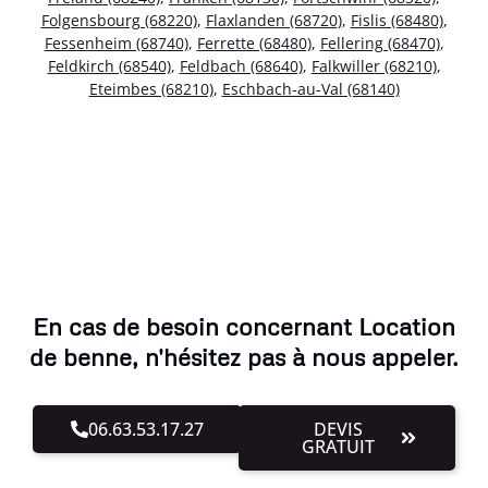
Folgensbourg (68220)
,
Flaxlanden (68720)
,
Fislis (68480)
,
Fessenheim (68740)
,
Ferrette (68480)
,
Fellering (68470)
,
Feldkirch (68540)
,
Feldbach (68640)
,
Falkwiller (68210)
,
Eteimbes (68210)
,
Eschbach-au-Val (68140)
En cas de besoin concernant Location
de benne, n'hésitez pas à nous appeler.
06.63.53.17.27
DEVIS
GRATUIT