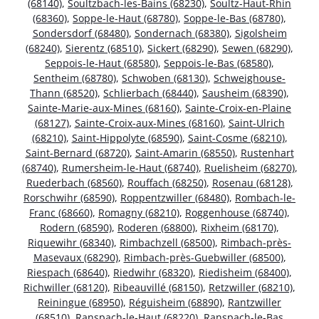
(68140)
,
Soultzbach-les-Bains (68230)
,
Soultz-Haut-Rhin
(68360)
,
Soppe-le-Haut (68780)
,
Soppe-le-Bas (68780)
,
Sondersdorf (68480)
,
Sondernach (68380)
,
Sigolsheim
(68240)
,
Sierentz (68510)
,
Sickert (68290)
,
Sewen (68290)
,
Seppois-le-Haut (68580)
,
Seppois-le-Bas (68580)
,
Sentheim (68780)
,
Schwoben (68130)
,
Schweighouse-
Thann (68520)
,
Schlierbach (68440)
,
Sausheim (68390)
,
Sainte-Marie-aux-Mines (68160)
,
Sainte-Croix-en-Plaine
(68127)
,
Sainte-Croix-aux-Mines (68160)
,
Saint-Ulrich
(68210)
,
Saint-Hippolyte (68590)
,
Saint-Cosme (68210)
,
Saint-Bernard (68720)
,
Saint-Amarin (68550)
,
Rustenhart
(68740)
,
Rumersheim-le-Haut (68740)
,
Ruelisheim (68270)
,
Ruederbach (68560)
,
Rouffach (68250)
,
Rosenau (68128)
,
Rorschwihr (68590)
,
Roppentzwiller (68480)
,
Rombach-le-
Franc (68660)
,
Romagny (68210)
,
Roggenhouse (68740)
,
Rodern (68590)
,
Roderen (68800)
,
Rixheim (68170)
,
Riquewihr (68340)
,
Rimbachzell (68500)
,
Rimbach-près-
Masevaux (68290)
,
Rimbach-près-Guebwiller (68500)
,
Riespach (68640)
,
Riedwihr (68320)
,
Riedisheim (68400)
,
Richwiller (68120)
,
Ribeauvillé (68150)
,
Retzwiller (68210)
,
Reiningue (68950)
,
Réguisheim (68890)
,
Rantzwiller
(68510)
,
Ranspach-le-Haut (68220)
,
Ranspach-le-Bas