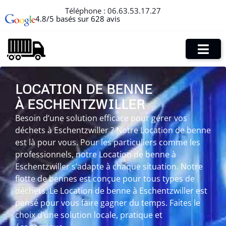
Téléphone :
06.63.53.17.27
4.8/5 basés sur 628 avis
LOCATION DE BENNE
À ESCHENTZWILLER
Besoin d’une solution efficace pour gérer vos
déchets à Eschentzwiller ? Notre Location de benne
est là pour vous. Pour les particuliers comme les
professionnels, notre Location de benne à
Eschentzwiller s’adapte à chaque situation. Notre
flotte de bennes est conçue pour tous types de
déchets. Le Location de benne à Eschentzwiller est
pensé pour vous faire gagner du temps. Faites le
choix d’une solution locale, pratique et