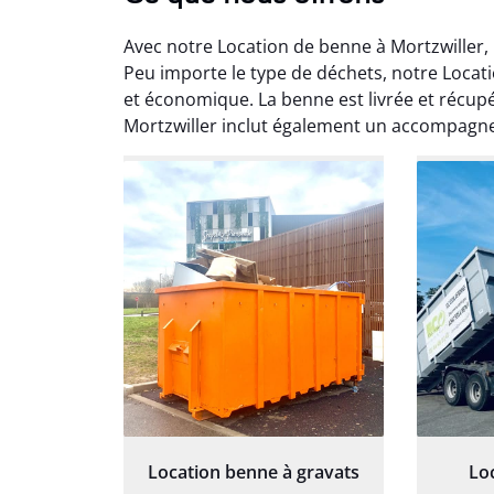
Avec notre Location de benne à Mortzwiller,
Peu importe le type de déchets, notre Locati
et économique. La benne est livrée et récupé
Mortzwiller inclut également un accompagn
Au
Le serv
ja
except
travaill
et prof
notre j
prêt p
proj
Location benne à gravats
Lo