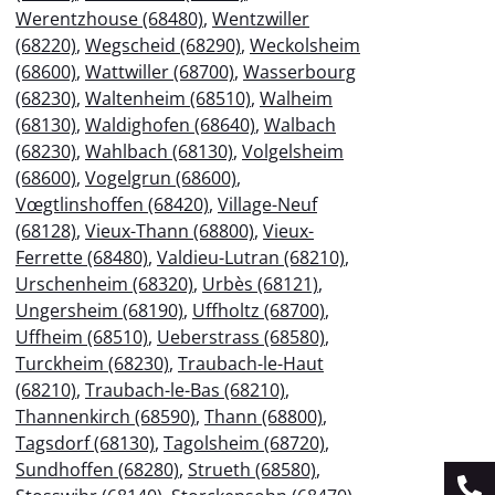
Werentzhouse (68480)
,
Wentzwiller
(68220)
,
Wegscheid (68290)
,
Weckolsheim
(68600)
,
Wattwiller (68700)
,
Wasserbourg
(68230)
,
Waltenheim (68510)
,
Walheim
(68130)
,
Waldighofen (68640)
,
Walbach
(68230)
,
Wahlbach (68130)
,
Volgelsheim
(68600)
,
Vogelgrun (68600)
,
Vœgtlinshoffen (68420)
,
Village-Neuf
(68128)
,
Vieux-Thann (68800)
,
Vieux-
Ferrette (68480)
,
Valdieu-Lutran (68210)
,
Urschenheim (68320)
,
Urbès (68121)
,
Ungersheim (68190)
,
Uffholtz (68700)
,
Uffheim (68510)
,
Ueberstrass (68580)
,
Turckheim (68230)
,
Traubach-le-Haut
(68210)
,
Traubach-le-Bas (68210)
,
Thannenkirch (68590)
,
Thann (68800)
,
Tagsdorf (68130)
,
Tagolsheim (68720)
,
Sundhoffen (68280)
,
Strueth (68580)
,