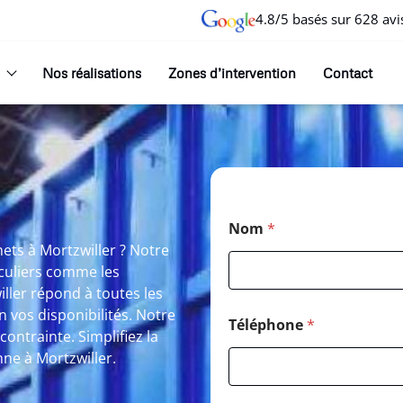
4.8/5 basés sur 628 avi
Nos réalisations
Zones d’intervention
Contact
Nom
*
ets à Mortzwiller ? Notre
iculiers comme les
ller répond à toutes les
n vos disponibilités. Notre
Téléphone
*
 contrainte. Simplifiez la
ne à Mortzwiller.