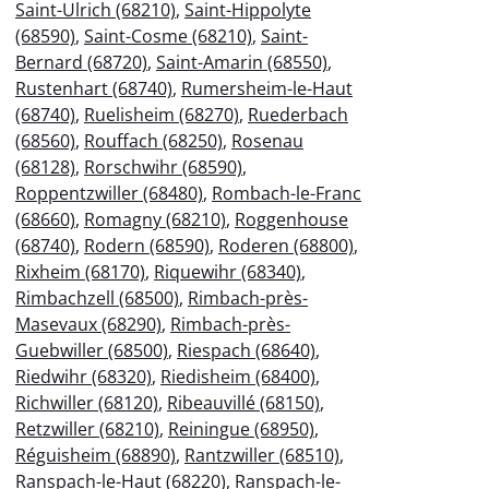
Saint-Ulrich (68210)
,
Saint-Hippolyte
(68590)
,
Saint-Cosme (68210)
,
Saint-
Bernard (68720)
,
Saint-Amarin (68550)
,
Rustenhart (68740)
,
Rumersheim-le-Haut
(68740)
,
Ruelisheim (68270)
,
Ruederbach
(68560)
,
Rouffach (68250)
,
Rosenau
(68128)
,
Rorschwihr (68590)
,
Roppentzwiller (68480)
,
Rombach-le-Franc
(68660)
,
Romagny (68210)
,
Roggenhouse
(68740)
,
Rodern (68590)
,
Roderen (68800)
,
Rixheim (68170)
,
Riquewihr (68340)
,
Rimbachzell (68500)
,
Rimbach-près-
Masevaux (68290)
,
Rimbach-près-
Guebwiller (68500)
,
Riespach (68640)
,
Riedwihr (68320)
,
Riedisheim (68400)
,
Richwiller (68120)
,
Ribeauvillé (68150)
,
Retzwiller (68210)
,
Reiningue (68950)
,
Réguisheim (68890)
,
Rantzwiller (68510)
,
Ranspach-le-Haut (68220)
,
Ranspach-le-