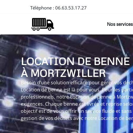
Téléphone :
06.63.53.17.27
Nos services
LOCATION DE BENNE
À MORTZWILLER
Besoin d’une solution efficace pour gérer vos déch
Location de benne est là pour vous. Pour les part
professionnels, notre Location de benne à Mortzwi
exigences. Chaque benne est livrée et reprise selo
objectif est de vous offrir un service fluide et sans
gestion de vos déchets avec notre Location de ben