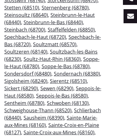
Stosswihr (68140)
,
Storckensohn (68470)
,
Stetten (68510)
,
Sternenberg (68780)
,
Steinsoultz (68640)
,
Steinbrunn-le-Haut
(68440)
,
Steinbrunn-le-Bas (68440)
,
Steinbach (68700)
,
Staffelfelden (68850)
,
Spechbach-le-Haut (68720)
,
Spechbach-le-
Bas (68720)
,
Soultzmatt (68570)
,
Soultzeren (68140)
,
Soultzbach-les-Bains
(68230)
,
Soultz-Haut-Rhin (68360)
,
Soppe-
le-Haut (68780)
,
Soppe-le-Bas (68780)
,
Sondersdorf (68480)
,
Sondernach (68380)
,
Sigolsheim (68240)
,
Sierentz (68510)
,
Sickert (68290)
,
Sewen (68290)
,
Seppois-le-
Haut (68580)
,
Seppois-le-Bas (68580)
,
Sentheim (68780)
,
Schwoben (68130)
,
Schweighouse-Thann (68520)
,
Schlierbach
(68440)
,
Sausheim (68390)
,
Sainte-Marie-
aux-Mines (68160)
,
Sainte-Croix-en-Plaine
(68127)
,
Sainte-Croix-aux-Mines (68160)
,