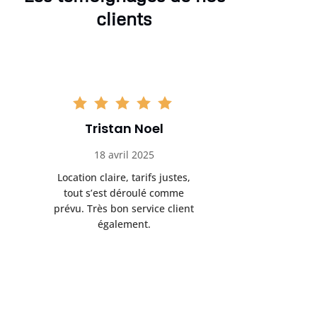
clients
Tristan Noel
Chlo
18 avril 2025
30 
Location claire, tarifs justes,
Service au
tout s’est déroulé comme
été livrée p
prévu. Très bon service client
retrait s’e
également.
l’a