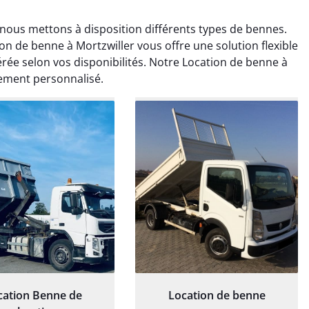
 nous mettons à disposition différents types de bennes.
on de benne à Mortzwiller vous offre une solution flexible
rée selon vos disponibilités. Notre Location de benne à
ement personnalisé.
rélie Bonnet
Elisa Barreau
21 juin 2024
6 avril 2025
ice de terrassement
Parfait pour évacuer les
rdin à Var était
gravats de mon chantier.
ionnel. L'équipe a
Service rapide et efficace. Je
é de manière efficace
recommande sans
essionnelle, laissant
hésitation.
ardin impeccable et
our notre nouveau
et d'aménagement
cation Benne de
Location de benne
paysager.