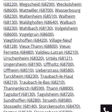
(68220)
,
Wegscheid (68290)
,
Weckolsheim
(68600)
,
Wattwiller (68700)
,
Wasserbourg
(68230)
,
Waltenheim (68510)
,
Walheim
(68130)
,
Waldighofen (68640)
,
Walbach
(68230)
,
Wahlbach (68130)
,
Volgelsheim
(68600)
,
Vogelgrun (68600)
,
Vœgtlinshoffen (68420)
,
Village-Neuf
(68128)
,
Vieux-Thann (68800)
,
Vieux-
Ferrette (68480)
,
Valdieu-Lutran (68210)
,
Urschenheim (68320)
,
Urbès (68121)
,
Ungersheim (68190)
,
Uffholtz (68700)
,
Uffheim (68510)
,
Ueberstrass (68580)
,
Turckheim (68230)
,
Traubach-le-Haut
(68210)
,
Traubach-le-Bas (68210)
,
Thannenkirch (68590)
,
Thann (68800)
,
Tagsdorf (68130)
,
Tagolsheim (68720)
,
Sundhoffen (68280)
,
Strueth (68580)
,
Stosswihr (68140)
,
Storckensohn (68470)
,