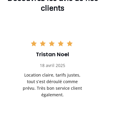
clients
Tristan Noel
Chlo
18 avril 2025
30 
Location claire, tarifs justes,
Service au
tout s’est déroulé comme
été livrée p
prévu. Très bon service client
retrait s’e
également.
l’a