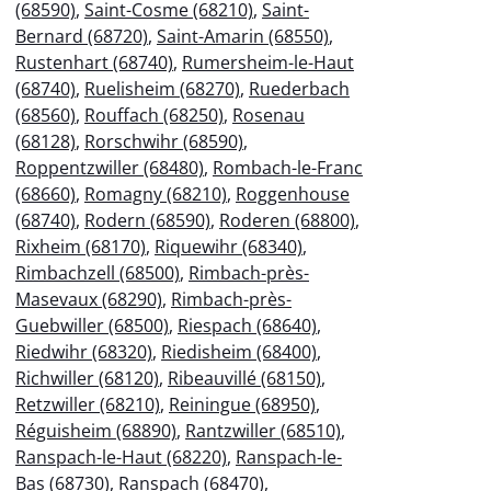
(68590)
,
Saint-Cosme (68210)
,
Saint-
Bernard (68720)
,
Saint-Amarin (68550)
,
Rustenhart (68740)
,
Rumersheim-le-Haut
(68740)
,
Ruelisheim (68270)
,
Ruederbach
(68560)
,
Rouffach (68250)
,
Rosenau
(68128)
,
Rorschwihr (68590)
,
Roppentzwiller (68480)
,
Rombach-le-Franc
(68660)
,
Romagny (68210)
,
Roggenhouse
(68740)
,
Rodern (68590)
,
Roderen (68800)
,
Rixheim (68170)
,
Riquewihr (68340)
,
Rimbachzell (68500)
,
Rimbach-près-
Masevaux (68290)
,
Rimbach-près-
Guebwiller (68500)
,
Riespach (68640)
,
Riedwihr (68320)
,
Riedisheim (68400)
,
Richwiller (68120)
,
Ribeauvillé (68150)
,
Retzwiller (68210)
,
Reiningue (68950)
,
Réguisheim (68890)
,
Rantzwiller (68510)
,
Ranspach-le-Haut (68220)
,
Ranspach-le-
Bas (68730)
,
Ranspach (68470)
,