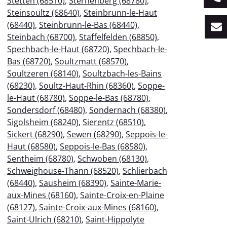
Stetten (68510)
,
Sternenberg (68780)
,
Steinsoultz (68640)
,
Steinbrunn-le-Haut
(68440)
,
Steinbrunn-le-Bas (68440)
,
Steinbach (68700)
,
Staffelfelden (68850)
,
Spechbach-le-Haut (68720)
,
Spechbach-le-
Bas (68720)
,
Soultzmatt (68570)
,
Soultzeren (68140)
,
Soultzbach-les-Bains
(68230)
,
Soultz-Haut-Rhin (68360)
,
Soppe-
le-Haut (68780)
,
Soppe-le-Bas (68780)
,
Sondersdorf (68480)
,
Sondernach (68380)
,
Sigolsheim (68240)
,
Sierentz (68510)
,
Sickert (68290)
,
Sewen (68290)
,
Seppois-le-
Haut (68580)
,
Seppois-le-Bas (68580)
,
Sentheim (68780)
,
Schwoben (68130)
,
Schweighouse-Thann (68520)
,
Schlierbach
(68440)
,
Sausheim (68390)
,
Sainte-Marie-
aux-Mines (68160)
,
Sainte-Croix-en-Plaine
(68127)
,
Sainte-Croix-aux-Mines (68160)
,
Saint-Ulrich (68210)
,
Saint-Hippolyte