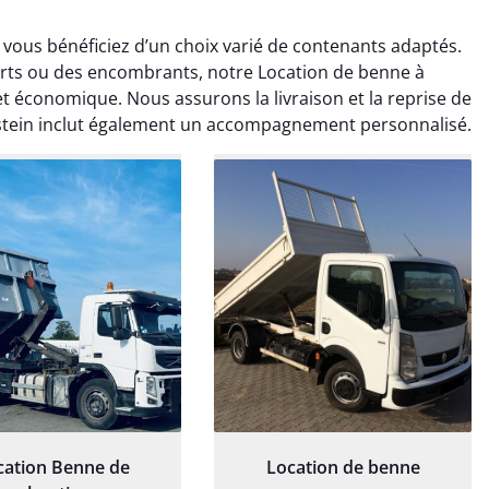
 vous bénéficiez d’un choix varié de contenants adaptés.
erts ou des encombrants, notre Location de benne à
et économique. Nous assurons la livraison et la reprise de
stein inclut également un accompagnement personnalisé.
rélie Bonnet
Elisa Barreau
21 juin 2024
6 avril 2025
ice de terrassement
Parfait pour évacuer les
rdin à Var était
gravats de mon chantier.
ionnel. L'équipe a
Service rapide et efficace. Je
é de manière efficace
recommande sans
essionnelle, laissant
hésitation.
ardin impeccable et
our notre nouveau
et d'aménagement
cation Benne de
Location de benne
paysager.