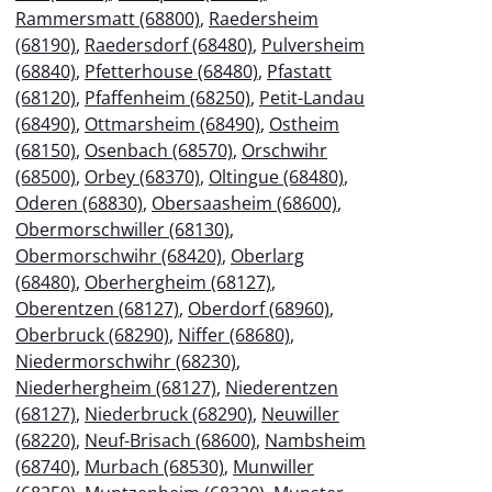
Rammersmatt (68800)
,
Raedersheim
(68190)
,
Raedersdorf (68480)
,
Pulversheim
(68840)
,
Pfetterhouse (68480)
,
Pfastatt
(68120)
,
Pfaffenheim (68250)
,
Petit-Landau
(68490)
,
Ottmarsheim (68490)
,
Ostheim
(68150)
,
Osenbach (68570)
,
Orschwihr
(68500)
,
Orbey (68370)
,
Oltingue (68480)
,
Oderen (68830)
,
Obersaasheim (68600)
,
Obermorschwiller (68130)
,
Obermorschwihr (68420)
,
Oberlarg
(68480)
,
Oberhergheim (68127)
,
Oberentzen (68127)
,
Oberdorf (68960)
,
Oberbruck (68290)
,
Niffer (68680)
,
Niedermorschwihr (68230)
,
Niederhergheim (68127)
,
Niederentzen
(68127)
,
Niederbruck (68290)
,
Neuwiller
(68220)
,
Neuf-Brisach (68600)
,
Nambsheim
(68740)
,
Murbach (68530)
,
Munwiller