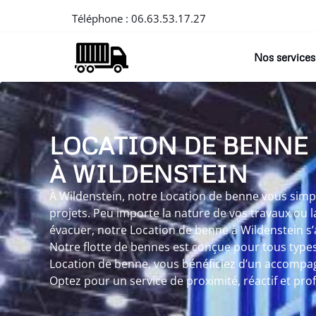
Téléphone :
06.63.53.17.27
Nos services
LOCATION DE BENNE
À WILDENSTEIN
À Wildenstein, notre Location de benne vous simpli
projets. Peu importe la nature de vos travaux ou l
évacuer, notre Location de benne à Wildenstein s’
Notre flotte de bennes est conçue pour tous type
Location de benne, vous bénéficiez d’un accomp
Optez pour un service de proximité, réactif et pro