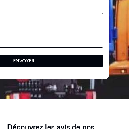
t
a
l
ENVOYER
Découvrez les avis de nos