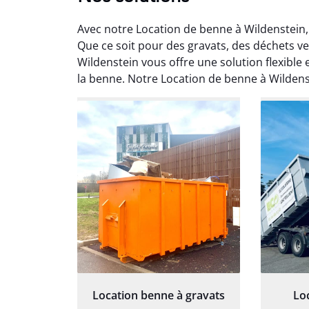
Avec notre Location de benne à Wildenstein,
Que ce soit pour des gravats, des déchets v
Wildenstein vous offre une solution flexible 
la benne. Notre Location de benne à Wilden
Au
Le serv
ja
except
travaill
et prof
notre j
prêt p
proj
Location benne à gravats
Lo