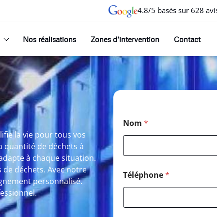
4.8/5 basés sur 628 avi
Nos réalisations
Zones d’intervention
Contact
Nom
*
fie la vie pour tous vos
a quantité de déchets à
adapte à chaque situation.
s de déchets. Avec notre
Téléphone
*
agnement personnalisé.
fessionnel.