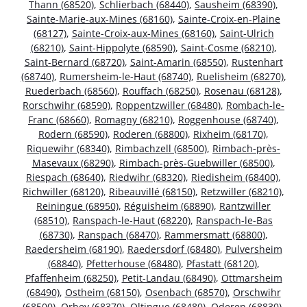
Thann (68520)
,
Schlierbach (68440)
,
Sausheim (68390)
,
Sainte-Marie-aux-Mines (68160)
,
Sainte-Croix-en-Plaine
(68127)
,
Sainte-Croix-aux-Mines (68160)
,
Saint-Ulrich
(68210)
,
Saint-Hippolyte (68590)
,
Saint-Cosme (68210)
,
Saint-Bernard (68720)
,
Saint-Amarin (68550)
,
Rustenhart
(68740)
,
Rumersheim-le-Haut (68740)
,
Ruelisheim (68270)
,
Ruederbach (68560)
,
Rouffach (68250)
,
Rosenau (68128)
,
Rorschwihr (68590)
,
Roppentzwiller (68480)
,
Rombach-le-
Franc (68660)
,
Romagny (68210)
,
Roggenhouse (68740)
,
Rodern (68590)
,
Roderen (68800)
,
Rixheim (68170)
,
Riquewihr (68340)
,
Rimbachzell (68500)
,
Rimbach-près-
Masevaux (68290)
,
Rimbach-près-Guebwiller (68500)
,
Riespach (68640)
,
Riedwihr (68320)
,
Riedisheim (68400)
,
Richwiller (68120)
,
Ribeauvillé (68150)
,
Retzwiller (68210)
,
Reiningue (68950)
,
Réguisheim (68890)
,
Rantzwiller
(68510)
,
Ranspach-le-Haut (68220)
,
Ranspach-le-Bas
(68730)
,
Ranspach (68470)
,
Rammersmatt (68800)
,
Raedersheim (68190)
,
Raedersdorf (68480)
,
Pulversheim
(68840)
,
Pfetterhouse (68480)
,
Pfastatt (68120)
,
Pfaffenheim (68250)
,
Petit-Landau (68490)
,
Ottmarsheim
(68490)
,
Ostheim (68150)
,
Osenbach (68570)
,
Orschwihr
(68500)
,
Orbey (68370)
,
Oltingue (68480)
,
Oderen (68830)
,