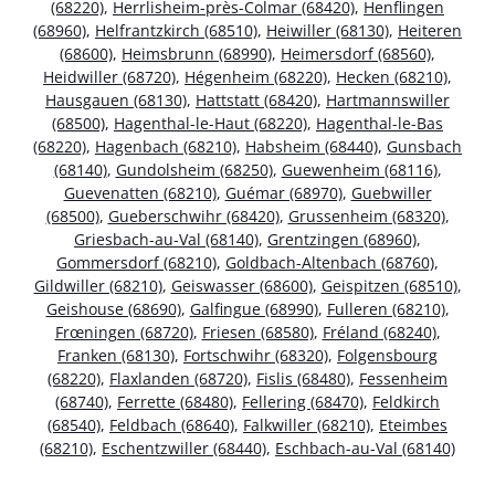
(68220)
,
Herrlisheim-près-Colmar (68420)
,
Henflingen
(68960)
,
Helfrantzkirch (68510)
,
Heiwiller (68130)
,
Heiteren
(68600)
,
Heimsbrunn (68990)
,
Heimersdorf (68560)
,
Heidwiller (68720)
,
Hégenheim (68220)
,
Hecken (68210)
,
Hausgauen (68130)
,
Hattstatt (68420)
,
Hartmannswiller
(68500)
,
Hagenthal-le-Haut (68220)
,
Hagenthal-le-Bas
(68220)
,
Hagenbach (68210)
,
Habsheim (68440)
,
Gunsbach
(68140)
,
Gundolsheim (68250)
,
Guewenheim (68116)
,
Guevenatten (68210)
,
Guémar (68970)
,
Guebwiller
(68500)
,
Gueberschwihr (68420)
,
Grussenheim (68320)
,
Griesbach-au-Val (68140)
,
Grentzingen (68960)
,
Gommersdorf (68210)
,
Goldbach-Altenbach (68760)
,
Gildwiller (68210)
,
Geiswasser (68600)
,
Geispitzen (68510)
,
Geishouse (68690)
,
Galfingue (68990)
,
Fulleren (68210)
,
Frœningen (68720)
,
Friesen (68580)
,
Fréland (68240)
,
Franken (68130)
,
Fortschwihr (68320)
,
Folgensbourg
(68220)
,
Flaxlanden (68720)
,
Fislis (68480)
,
Fessenheim
(68740)
,
Ferrette (68480)
,
Fellering (68470)
,
Feldkirch
(68540)
,
Feldbach (68640)
,
Falkwiller (68210)
,
Eteimbes
(68210)
,
Eschentzwiller (68440)
,
Eschbach-au-Val (68140)