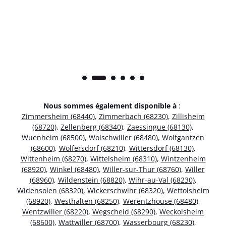
Nous sommes également disponible à
:
Zimmersheim (68440)
,
Zimmerbach (68230)
,
Zillisheim
(68720)
,
Zellenberg (68340)
,
Zaessingue (68130)
,
Wuenheim (68500)
,
Wolschwiller (68480)
,
Wolfgantzen
(68600)
,
Wolfersdorf (68210)
,
Wittersdorf (68130)
,
Wittenheim (68270)
,
Wittelsheim (68310)
,
Wintzenheim
(68920)
,
Winkel (68480)
,
Willer-sur-Thur (68760)
,
Willer
(68960)
,
Wildenstein (68820)
,
Wihr-au-Val (68230)
,
Widensolen (68320)
,
Wickerschwihr (68320)
,
Wettolsheim
(68920)
,
Westhalten (68250)
,
Werentzhouse (68480)
,
Wentzwiller (68220)
,
Wegscheid (68290)
,
Weckolsheim
(68600)
,
Wattwiller (68700)
,
Wasserbourg (68230)
,