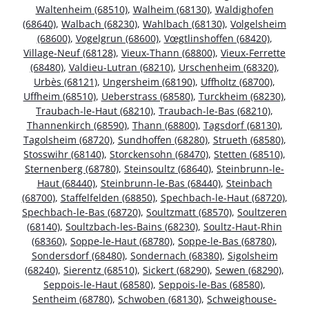
Waltenheim (68510)
,
Walheim (68130)
,
Waldighofen
(68640)
,
Walbach (68230)
,
Wahlbach (68130)
,
Volgelsheim
(68600)
,
Vogelgrun (68600)
,
Vœgtlinshoffen (68420)
,
Village-Neuf (68128)
,
Vieux-Thann (68800)
,
Vieux-Ferrette
(68480)
,
Valdieu-Lutran (68210)
,
Urschenheim (68320)
,
Urbès (68121)
,
Ungersheim (68190)
,
Uffholtz (68700)
,
Uffheim (68510)
,
Ueberstrass (68580)
,
Turckheim (68230)
,
Traubach-le-Haut (68210)
,
Traubach-le-Bas (68210)
,
Thannenkirch (68590)
,
Thann (68800)
,
Tagsdorf (68130)
,
Tagolsheim (68720)
,
Sundhoffen (68280)
,
Strueth (68580)
,
Stosswihr (68140)
,
Storckensohn (68470)
,
Stetten (68510)
,
Sternenberg (68780)
,
Steinsoultz (68640)
,
Steinbrunn-le-
Haut (68440)
,
Steinbrunn-le-Bas (68440)
,
Steinbach
(68700)
,
Staffelfelden (68850)
,
Spechbach-le-Haut (68720)
,
Spechbach-le-Bas (68720)
,
Soultzmatt (68570)
,
Soultzeren
(68140)
,
Soultzbach-les-Bains (68230)
,
Soultz-Haut-Rhin
(68360)
,
Soppe-le-Haut (68780)
,
Soppe-le-Bas (68780)
,
Sondersdorf (68480)
,
Sondernach (68380)
,
Sigolsheim
(68240)
,
Sierentz (68510)
,
Sickert (68290)
,
Sewen (68290)
,
Seppois-le-Haut (68580)
,
Seppois-le-Bas (68580)
,
Sentheim (68780)
,
Schwoben (68130)
,
Schweighouse-