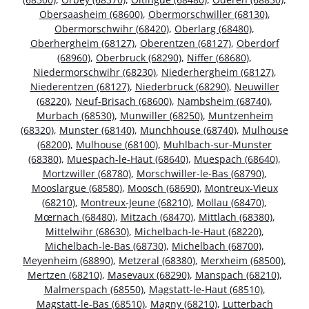
Obersaasheim (68600)
,
Obermorschwiller (68130)
,
Obermorschwihr (68420)
,
Oberlarg (68480)
,
Oberhergheim (68127)
,
Oberentzen (68127)
,
Oberdorf
(68960)
,
Oberbruck (68290)
,
Niffer (68680)
,
Niedermorschwihr (68230)
,
Niederhergheim (68127)
,
Niederentzen (68127)
,
Niederbruck (68290)
,
Neuwiller
(68220)
,
Neuf-Brisach (68600)
,
Nambsheim (68740)
,
Murbach (68530)
,
Munwiller (68250)
,
Muntzenheim
(68320)
,
Munster (68140)
,
Munchhouse (68740)
,
Mulhouse
(68200)
,
Mulhouse (68100)
,
Muhlbach-sur-Munster
(68380)
,
Muespach-le-Haut (68640)
,
Muespach (68640)
,
Mortzwiller (68780)
,
Morschwiller-le-Bas (68790)
,
Mooslargue (68580)
,
Moosch (68690)
,
Montreux-Vieux
(68210)
,
Montreux-Jeune (68210)
,
Mollau (68470)
,
Mœrnach (68480)
,
Mitzach (68470)
,
Mittlach (68380)
,
Mittelwihr (68630)
,
Michelbach-le-Haut (68220)
,
Michelbach-le-Bas (68730)
,
Michelbach (68700)
,
Meyenheim (68890)
,
Metzeral (68380)
,
Merxheim (68500)
,
Mertzen (68210)
,
Masevaux (68290)
,
Manspach (68210)
,
Malmerspach (68550)
,
Magstatt-le-Haut (68510)
,
Magstatt-le-Bas (68510)
,
Magny (68210)
,
Lutterbach