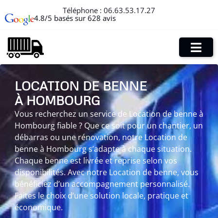
Téléphone :
06.63.53.17.27
4.8/5 basés sur 628 avis
LOCATION DE BENNE
À HOMBOURG
Vous recherchez un service de Location de benne à
Hombourg fiable ? Que ce soit pour un chantier, un
débarras ou une rénovation, notre Location de
benne à Hombourg s’adapte à chaque situation.
Chaque benne est livrée et reprise selon vos
disponibilités. Avec notre Location de benne, vous
bénéficiez d’un accompagnement personnalisé.
Faites le choix d’une solution locale, pratique et
économique.