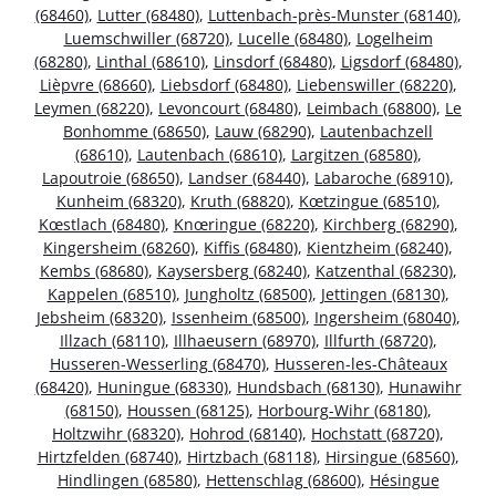
(68460)
,
Lutter (68480)
,
Luttenbach-près-Munster (68140)
,
Luemschwiller (68720)
,
Lucelle (68480)
,
Logelheim
(68280)
,
Linthal (68610)
,
Linsdorf (68480)
,
Ligsdorf (68480)
,
Lièpvre (68660)
,
Liebsdorf (68480)
,
Liebenswiller (68220)
,
Leymen (68220)
,
Levoncourt (68480)
,
Leimbach (68800)
,
Le
Bonhomme (68650)
,
Lauw (68290)
,
Lautenbachzell
(68610)
,
Lautenbach (68610)
,
Largitzen (68580)
,
Lapoutroie (68650)
,
Landser (68440)
,
Labaroche (68910)
,
Kunheim (68320)
,
Kruth (68820)
,
Kœtzingue (68510)
,
Kœstlach (68480)
,
Knœringue (68220)
,
Kirchberg (68290)
,
Kingersheim (68260)
,
Kiffis (68480)
,
Kientzheim (68240)
,
Kembs (68680)
,
Kaysersberg (68240)
,
Katzenthal (68230)
,
Kappelen (68510)
,
Jungholtz (68500)
,
Jettingen (68130)
,
Jebsheim (68320)
,
Issenheim (68500)
,
Ingersheim (68040)
,
Illzach (68110)
,
Illhaeusern (68970)
,
Illfurth (68720)
,
Husseren-Wesserling (68470)
,
Husseren-les-Châteaux
(68420)
,
Huningue (68330)
,
Hundsbach (68130)
,
Hunawihr
(68150)
,
Houssen (68125)
,
Horbourg-Wihr (68180)
,
Holtzwihr (68320)
,
Hohrod (68140)
,
Hochstatt (68720)
,
Hirtzfelden (68740)
,
Hirtzbach (68118)
,
Hirsingue (68560)
,
Hindlingen (68580)
,
Hettenschlag (68600)
,
Hésingue