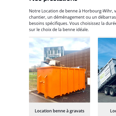
Notre Location de benne à Horbourg-Wihr, 
chantier, un déménagement ou un débarras,
besoins spécifiques. Vous choisissez la duré
sur le choix de la benne idéale.
Au
Le serv
ja
except
travaill
et prof
notre j
prêt p
proj
Location benne à gravats
Lo