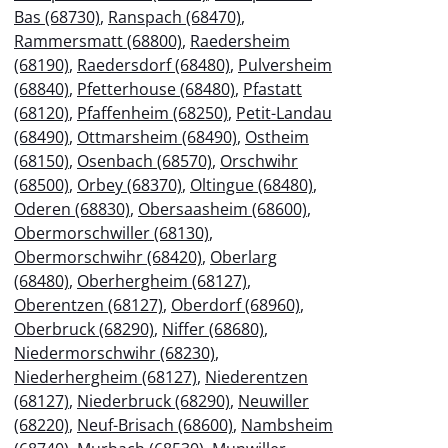
Bas (68730)
,
Ranspach (68470)
,
Rammersmatt (68800)
,
Raedersheim
(68190)
,
Raedersdorf (68480)
,
Pulversheim
(68840)
,
Pfetterhouse (68480)
,
Pfastatt
(68120)
,
Pfaffenheim (68250)
,
Petit-Landau
(68490)
,
Ottmarsheim (68490)
,
Ostheim
(68150)
,
Osenbach (68570)
,
Orschwihr
(68500)
,
Orbey (68370)
,
Oltingue (68480)
,
Oderen (68830)
,
Obersaasheim (68600)
,
Obermorschwiller (68130)
,
Obermorschwihr (68420)
,
Oberlarg
(68480)
,
Oberhergheim (68127)
,
Oberentzen (68127)
,
Oberdorf (68960)
,
Oberbruck (68290)
,
Niffer (68680)
,
Niedermorschwihr (68230)
,
Niederhergheim (68127)
,
Niederentzen
(68127)
,
Niederbruck (68290)
,
Neuwiller
(68220)
,
Neuf-Brisach (68600)
,
Nambsheim