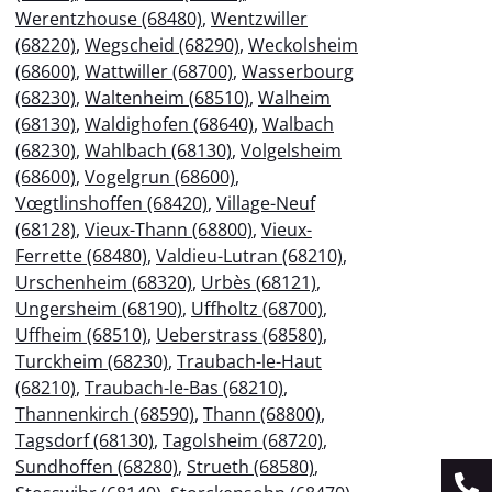
Werentzhouse (68480)
,
Wentzwiller
(68220)
,
Wegscheid (68290)
,
Weckolsheim
(68600)
,
Wattwiller (68700)
,
Wasserbourg
(68230)
,
Waltenheim (68510)
,
Walheim
(68130)
,
Waldighofen (68640)
,
Walbach
(68230)
,
Wahlbach (68130)
,
Volgelsheim
(68600)
,
Vogelgrun (68600)
,
Vœgtlinshoffen (68420)
,
Village-Neuf
(68128)
,
Vieux-Thann (68800)
,
Vieux-
Ferrette (68480)
,
Valdieu-Lutran (68210)
,
Urschenheim (68320)
,
Urbès (68121)
,
Ungersheim (68190)
,
Uffholtz (68700)
,
Uffheim (68510)
,
Ueberstrass (68580)
,
Turckheim (68230)
,
Traubach-le-Haut
(68210)
,
Traubach-le-Bas (68210)
,
Thannenkirch (68590)
,
Thann (68800)
,
Tagsdorf (68130)
,
Tagolsheim (68720)
,
Sundhoffen (68280)
,
Strueth (68580)
,