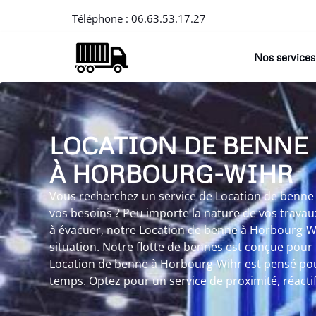
Téléphone :
06.63.53.17.27
Nos services
LOCATION DE BENNE
À HORBOURG-WIHR
Vous recherchez un service de Location de benne
vos besoins ? Peu importe la nature de vos travau
à évacuer, notre Location de benne à Horbourg-W
situation. Notre flotte de bennes est conçue pour
Location de benne à Horbourg-Wihr est pensé pou
temps. Optez pour un service de proximité, réactif