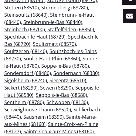
Stosswihr (68140)
,
Storckensohn (68470)
,
Stetten (68510)
,
Sternenberg (68780)
,
Steinsoultz (68640)
,
Steinbrunn-le-Haut
(68440)
,
Steinbrunn-le-Bas (68440)
,
Steinbach (68700)
,
Staffelfelden (68850)
,
Spechbach-le-Haut (68720)
,
Spechbach-le-
Bas (68720)
,
Soultzmatt (68570)
,
Soultzeren (68140)
,
Soultzbach-les-Bains
(68230)
,
Soultz-Haut-Rhin (68360)
,
Soppe-
le-Haut (68780)
,
Soppe-le-Bas (68780)
,
Sondersdorf (68480)
,
Sondernach (68380)
,
Sigolsheim (68240)
,
Sierentz (68510)
,
Sickert (68290)
,
Sewen (68290)
,
Seppois-le-
Haut (68580)
,
Seppois-le-Bas (68580)
,
Sentheim (68780)
,
Schwoben (68130)
,
Schweighouse-Thann (68520)
,
Schlierbach
(68440)
,
Sausheim (68390)
,
Sainte-Marie-
aux-Mines (68160)
,
Sainte-Croix-en-Plaine
(68127)
,
Sainte-Croix-aux-Mines (68160)
,