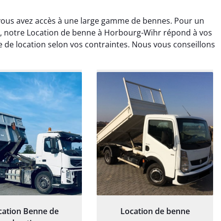
vous avez accès à une large gamme de bennes. Pour un
 notre Location de benne à Horbourg-Wihr répond à vos
e de location selon vos contraintes. Nous vous conseillons
rélie Bonnet
Elisa Barreau
21 juin 2024
6 avril 2025
ice de terrassement
Parfait pour évacuer les
rdin à Var était
gravats de mon chantier.
ionnel. L'équipe a
Service rapide et efficace. Je
é de manière efficace
recommande sans
essionnelle, laissant
hésitation.
ardin impeccable et
our notre nouveau
et d'aménagement
cation Benne de
Location de benne
paysager.