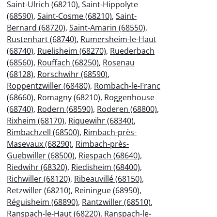
Saint-Ulrich (68210)
,
Saint-Hippolyte
(68590)
,
Saint-Cosme (68210)
,
Saint-
Bernard (68720)
,
Saint-Amarin (68550)
,
Rustenhart (68740)
,
Rumersheim-le-Haut
(68740)
,
Ruelisheim (68270)
,
Ruederbach
(68560)
,
Rouffach (68250)
,
Rosenau
(68128)
,
Rorschwihr (68590)
,
Roppentzwiller (68480)
,
Rombach-le-Franc
(68660)
,
Romagny (68210)
,
Roggenhouse
(68740)
,
Rodern (68590)
,
Roderen (68800)
,
Rixheim (68170)
,
Riquewihr (68340)
,
Rimbachzell (68500)
,
Rimbach-près-
Masevaux (68290)
,
Rimbach-près-
Guebwiller (68500)
,
Riespach (68640)
,
Riedwihr (68320)
,
Riedisheim (68400)
,
Richwiller (68120)
,
Ribeauvillé (68150)
,
Retzwiller (68210)
,
Reiningue (68950)
,
Réguisheim (68890)
,
Rantzwiller (68510)
,
Ranspach-le-Haut (68220)
,
Ranspach-le-