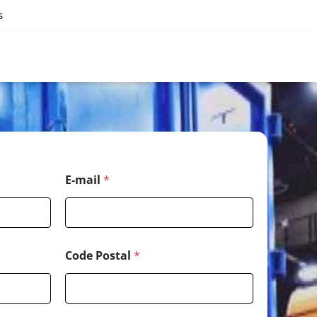
s
E-mail
*
Code Postal
*