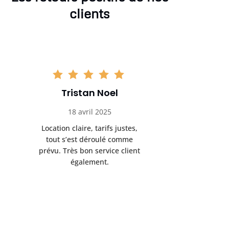
clients
Tristan Noel
Chlo
18 avril 2025
30 
Location claire, tarifs justes,
Service au
tout s’est déroulé comme
été livrée p
prévu. Très bon service client
retrait s’e
également.
l’a