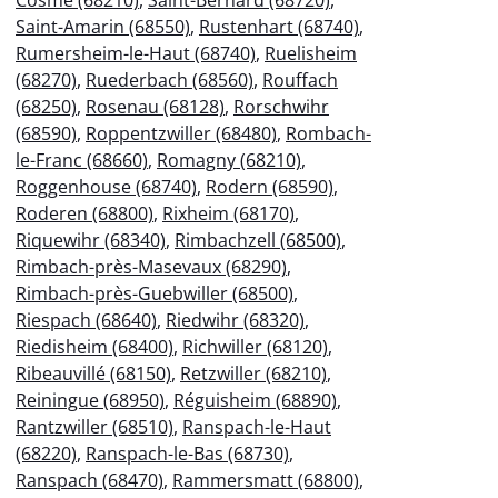
Saint-Amarin (68550)
,
Rustenhart (68740)
,
Rumersheim-le-Haut (68740)
,
Ruelisheim
(68270)
,
Ruederbach (68560)
,
Rouffach
(68250)
,
Rosenau (68128)
,
Rorschwihr
(68590)
,
Roppentzwiller (68480)
,
Rombach-
le-Franc (68660)
,
Romagny (68210)
,
Roggenhouse (68740)
,
Rodern (68590)
,
Roderen (68800)
,
Rixheim (68170)
,
Riquewihr (68340)
,
Rimbachzell (68500)
,
Rimbach-près-Masevaux (68290)
,
Rimbach-près-Guebwiller (68500)
,
Riespach (68640)
,
Riedwihr (68320)
,
Riedisheim (68400)
,
Richwiller (68120)
,
Ribeauvillé (68150)
,
Retzwiller (68210)
,
Reiningue (68950)
,
Réguisheim (68890)
,
Rantzwiller (68510)
,
Ranspach-le-Haut
(68220)
,
Ranspach-le-Bas (68730)
,
Ranspach (68470)
,
Rammersmatt (68800)
,