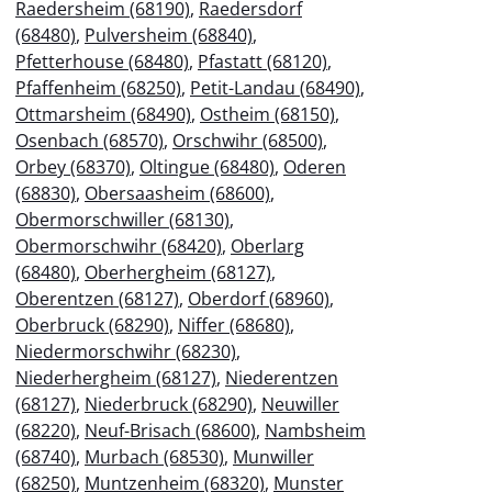
Raedersheim (68190)
,
Raedersdorf
(68480)
,
Pulversheim (68840)
,
Pfetterhouse (68480)
,
Pfastatt (68120)
,
Pfaffenheim (68250)
,
Petit-Landau (68490)
,
Ottmarsheim (68490)
,
Ostheim (68150)
,
Osenbach (68570)
,
Orschwihr (68500)
,
Orbey (68370)
,
Oltingue (68480)
,
Oderen
(68830)
,
Obersaasheim (68600)
,
Obermorschwiller (68130)
,
Obermorschwihr (68420)
,
Oberlarg
(68480)
,
Oberhergheim (68127)
,
Oberentzen (68127)
,
Oberdorf (68960)
,
Oberbruck (68290)
,
Niffer (68680)
,
Niedermorschwihr (68230)
,
Niederhergheim (68127)
,
Niederentzen
(68127)
,
Niederbruck (68290)
,
Neuwiller
(68220)
,
Neuf-Brisach (68600)
,
Nambsheim
(68740)
,
Murbach (68530)
,
Munwiller
(68250)
,
Muntzenheim (68320)
,
Munster