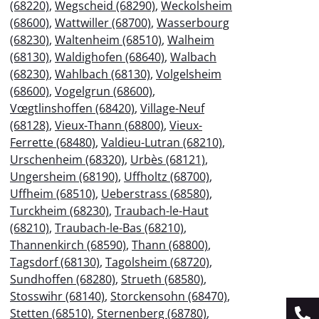
(68220)
,
Wegscheid (68290)
,
Weckolsheim
(68600)
,
Wattwiller (68700)
,
Wasserbourg
(68230)
,
Waltenheim (68510)
,
Walheim
(68130)
,
Waldighofen (68640)
,
Walbach
(68230)
,
Wahlbach (68130)
,
Volgelsheim
(68600)
,
Vogelgrun (68600)
,
Vœgtlinshoffen (68420)
,
Village-Neuf
(68128)
,
Vieux-Thann (68800)
,
Vieux-
Ferrette (68480)
,
Valdieu-Lutran (68210)
,
Urschenheim (68320)
,
Urbès (68121)
,
Ungersheim (68190)
,
Uffholtz (68700)
,
Uffheim (68510)
,
Ueberstrass (68580)
,
Turckheim (68230)
,
Traubach-le-Haut
(68210)
,
Traubach-le-Bas (68210)
,
Thannenkirch (68590)
,
Thann (68800)
,
Tagsdorf (68130)
,
Tagolsheim (68720)
,
Sundhoffen (68280)
,
Strueth (68580)
,
Stosswihr (68140)
,
Storckensohn (68470)
,
Stetten (68510)
,
Sternenberg (68780)
,