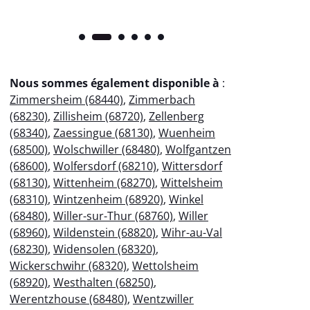
Nous sommes également disponible à
:
Zimmersheim (68440)
,
Zimmerbach
(68230)
,
Zillisheim (68720)
,
Zellenberg
(68340)
,
Zaessingue (68130)
,
Wuenheim
(68500)
,
Wolschwiller (68480)
,
Wolfgantzen
(68600)
,
Wolfersdorf (68210)
,
Wittersdorf
(68130)
,
Wittenheim (68270)
,
Wittelsheim
(68310)
,
Wintzenheim (68920)
,
Winkel
(68480)
,
Willer-sur-Thur (68760)
,
Willer
(68960)
,
Wildenstein (68820)
,
Wihr-au-Val
(68230)
,
Widensolen (68320)
,
Wickerschwihr (68320)
,
Wettolsheim
(68920)
,
Westhalten (68250)
,
Werentzhouse (68480)
,
Wentzwiller