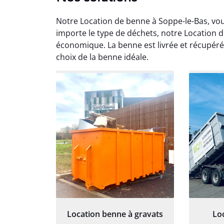
Notre Location de benne à Soppe-le-Bas, vou
importe le type de déchets, notre Location d
économique. La benne est livrée et récupérée
choix de la benne idéale.
Au
Le serv
ja
except
travaill
et prof
notre j
prêt p
proj
Location benne à gravats
Lo