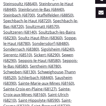
Steinsoultz (68640)
,
Steinbrunn-le-Haut
(68440)
,
Steinbrunn-le-Bas (68440)
,
Steinbach (68700)
,
Staffelfelden (68850)
,
Spechbach-le-Haut (68720)
,
Spechbach-le-
Bas (68720)
,
Soultzmatt (68570)
,
Soultzeren (68140)
,
Soultzbach-les-Bains
(68230)
,
Soultz-Haut-Rhin (68360)
,
Soppe-
le-Haut (68780)
,
Sondersdorf (68480)
,
Sondernach (68380)
,
Sigolsheim (68240)
,
Sierentz (68510)
,
Sickert (68290)
,
Sewen
(68290)
,
Seppois-le-Haut (68580)
,
Seppois-
le-Bas (68580)
,
Sentheim (68780)
,
Schwoben (68130)
,
Schweighouse-Thann
(68520)
,
Schlierbach (68440)
,
Sausheim
(68390)
,
Sainte-Marie-aux-Mines (68160)
,
Sainte-Croix-en-Plaine (68127)
,
Sainte-
Croix-aux-Mines (68160)
,
Saint-Ulrich
(68210)
,
Saint-Hippolyte (68590)
,
Saint-
Cosme (68210)
,
Saint-Bernard (68720)
,