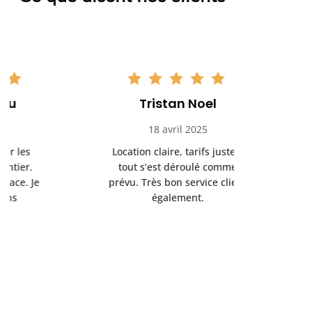
Tristan Noel
Chlo
18 avril 2025
30 
Location claire, tarifs justes,
Service au
tout s’est déroulé comme
été livrée p
prévu. Très bon service client
retrait s’e
également.
l’a