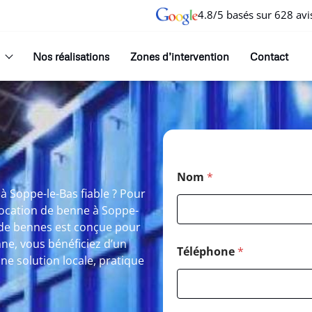
4.8/5 basés sur 628 avi
Nos réalisations
Zones d’intervention
Contact
Nom
*
à Soppe-le-Bas fiable ? Pour
Location de benne à Soppe-
e de bennes est conçue pour
ne, vous bénéficiez d’un
Téléphone
*
e solution locale, pratique