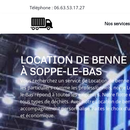
Téléphone :
06.63.53.17.27
Nos services
LOCATION DE BENNE
À SOPPE-LE-BAS
Vous recherchez un service de Location de benne 
les particuliers comme les professionnels, notre 
le-Bas répond à toutes les exigences. Notre flott
tous types de déchets. Avec notre Location de ben
accompagnement personnalisé. Faites le choix d’un
et économique.