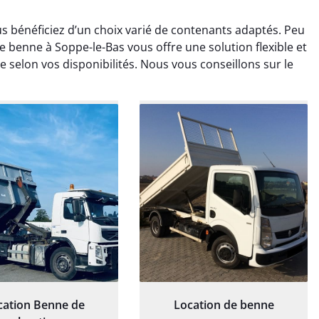
s bénéficiez d’un choix varié de contenants adaptés. Peu
e benne à Soppe-le-Bas vous offre une solution flexible et
 selon vos disponibilités. Nous vous conseillons sur le
rélie Bonnet
Elisa Barreau
21 juin 2024
6 avril 2025
ice de terrassement
Parfait pour évacuer les
rdin à Var était
gravats de mon chantier.
ionnel. L'équipe a
Service rapide et efficace. Je
é de manière efficace
recommande sans
essionnelle, laissant
hésitation.
ardin impeccable et
our notre nouveau
et d'aménagement
paysager.
cation Benne de
Location de benne