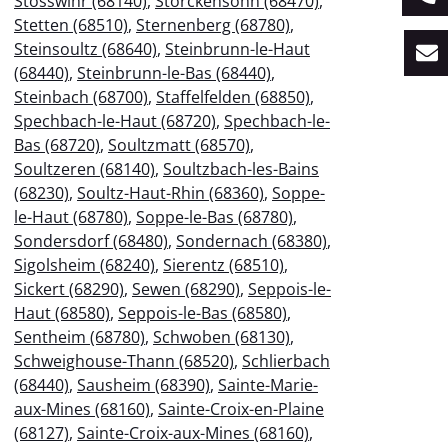
Stosswihr (68140)
,
Storckensohn (68470)
,
Stetten (68510)
,
Sternenberg (68780)
,
Steinsoultz (68640)
,
Steinbrunn-le-Haut
(68440)
,
Steinbrunn-le-Bas (68440)
,
Steinbach (68700)
,
Staffelfelden (68850)
,
Spechbach-le-Haut (68720)
,
Spechbach-le-
Bas (68720)
,
Soultzmatt (68570)
,
Soultzeren (68140)
,
Soultzbach-les-Bains
(68230)
,
Soultz-Haut-Rhin (68360)
,
Soppe-
le-Haut (68780)
,
Soppe-le-Bas (68780)
,
Sondersdorf (68480)
,
Sondernach (68380)
,
Sigolsheim (68240)
,
Sierentz (68510)
,
Sickert (68290)
,
Sewen (68290)
,
Seppois-le-
Haut (68580)
,
Seppois-le-Bas (68580)
,
Sentheim (68780)
,
Schwoben (68130)
,
Schweighouse-Thann (68520)
,
Schlierbach
(68440)
,
Sausheim (68390)
,
Sainte-Marie-
aux-Mines (68160)
,
Sainte-Croix-en-Plaine
(68127)
,
Sainte-Croix-aux-Mines (68160)
,