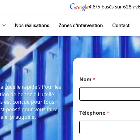
4.8/5 basés sur 628 avi
Nos réalisations
Zones d’intervention
Contact
Nom
*
 Lucelle rapide ? Pour les
tion de benne à Lucelle
es est conçue pour tous
est pensé pour vous faire
Téléphone
*
ale, pratique et