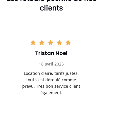
clients
Tristan Noel
Chlo
18 avril 2025
30 
Location claire, tarifs justes,
Service au
tout s’est déroulé comme
été livrée p
prévu. Très bon service client
retrait s’e
également.
l’a