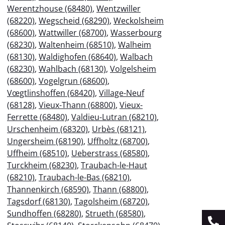
Werentzhouse (68480)
,
Wentzwiller
(68220)
,
Wegscheid (68290)
,
Weckolsheim
(68600)
,
Wattwiller (68700)
,
Wasserbourg
(68230)
,
Waltenheim (68510)
,
Walheim
(68130)
,
Waldighofen (68640)
,
Walbach
(68230)
,
Wahlbach (68130)
,
Volgelsheim
(68600)
,
Vogelgrun (68600)
,
Vœgtlinshoffen (68420)
,
Village-Neuf
(68128)
,
Vieux-Thann (68800)
,
Vieux-
Ferrette (68480)
,
Valdieu-Lutran (68210)
,
Urschenheim (68320)
,
Urbès (68121)
,
Ungersheim (68190)
,
Uffholtz (68700)
,
Uffheim (68510)
,
Ueberstrass (68580)
,
Turckheim (68230)
,
Traubach-le-Haut
(68210)
,
Traubach-le-Bas (68210)
,
Thannenkirch (68590)
,
Thann (68800)
,
Tagsdorf (68130)
,
Tagolsheim (68720)
,
Sundhoffen (68280)
,
Strueth (68580)
,