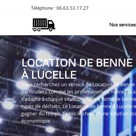
Téléphone :
06.63.53.17.27
Nos services
LOCATION DE BENNE
À LUCELLE
Vous recherchez un service de Location de benne à
particuliers comme les professionnels, notre Loca
s’adapte à chaque situation. Notre flotte de benn
types de déchets. Le Location de benne à Lucelle 
gagner du temps. Faites le choix d’une solution loc
économique.