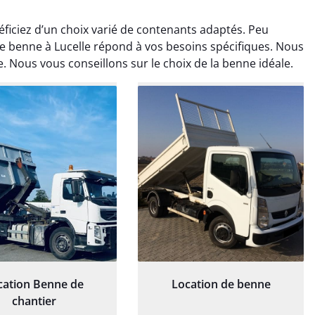
éficiez d’un choix varié de contenants adaptés. Peu
de benne à Lucelle répond à vos besoins spécifiques. Nous
ne. Nous vous conseillons sur le choix de la benne idéale.
rélie Bonnet
Elisa Barreau
21 juin 2024
6 avril 2025
ice de terrassement
Parfait pour évacuer les
rdin à Var était
gravats de mon chantier.
ionnel. L'équipe a
Service rapide et efficace. Je
é de manière efficace
recommande sans
essionnelle, laissant
hésitation.
ardin impeccable et
our notre nouveau
cation Benne de
Location de benne
et d'aménagement
chantier
paysager.