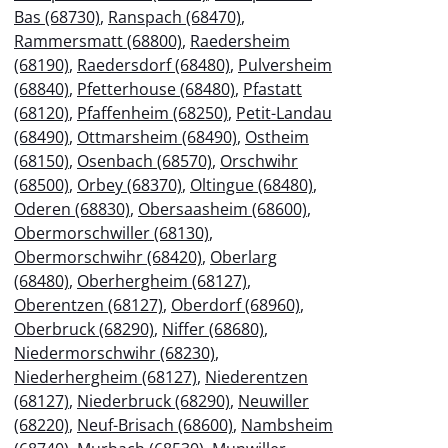
Bas (68730)
,
Ranspach (68470)
,
Rammersmatt (68800)
,
Raedersheim
(68190)
,
Raedersdorf (68480)
,
Pulversheim
(68840)
,
Pfetterhouse (68480)
,
Pfastatt
(68120)
,
Pfaffenheim (68250)
,
Petit-Landau
(68490)
,
Ottmarsheim (68490)
,
Ostheim
(68150)
,
Osenbach (68570)
,
Orschwihr
(68500)
,
Orbey (68370)
,
Oltingue (68480)
,
Oderen (68830)
,
Obersaasheim (68600)
,
Obermorschwiller (68130)
,
Obermorschwihr (68420)
,
Oberlarg
(68480)
,
Oberhergheim (68127)
,
Oberentzen (68127)
,
Oberdorf (68960)
,
Oberbruck (68290)
,
Niffer (68680)
,
Niedermorschwihr (68230)
,
Niederhergheim (68127)
,
Niederentzen
(68127)
,
Niederbruck (68290)
,
Neuwiller
(68220)
,
Neuf-Brisach (68600)
,
Nambsheim