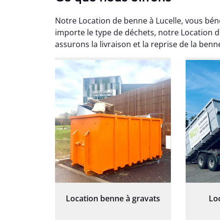
Notre Location de benne à Lucelle, vous bén
importe le type de déchets, notre Location 
assurons la livraison et la reprise de la ben
Au
Le serv
ja
except
travaill
et prof
notre j
prêt p
Location benne à gravats
Lo
proj