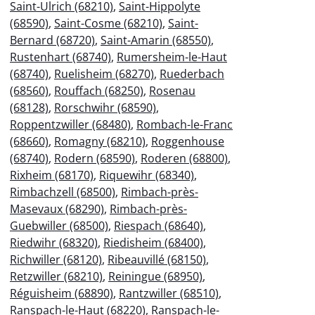
Saint-Ulrich (68210)
,
Saint-Hippolyte
(68590)
,
Saint-Cosme (68210)
,
Saint-
Bernard (68720)
,
Saint-Amarin (68550)
,
Rustenhart (68740)
,
Rumersheim-le-Haut
(68740)
,
Ruelisheim (68270)
,
Ruederbach
(68560)
,
Rouffach (68250)
,
Rosenau
(68128)
,
Rorschwihr (68590)
,
Roppentzwiller (68480)
,
Rombach-le-Franc
(68660)
,
Romagny (68210)
,
Roggenhouse
(68740)
,
Rodern (68590)
,
Roderen (68800)
,
Rixheim (68170)
,
Riquewihr (68340)
,
Rimbachzell (68500)
,
Rimbach-près-
Masevaux (68290)
,
Rimbach-près-
Guebwiller (68500)
,
Riespach (68640)
,
Riedwihr (68320)
,
Riedisheim (68400)
,
Richwiller (68120)
,
Ribeauvillé (68150)
,
Retzwiller (68210)
,
Reiningue (68950)
,
Réguisheim (68890)
,
Rantzwiller (68510)
,
Ranspach-le-Haut (68220)
,
Ranspach-le-