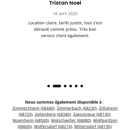
Tristan Noel
18 avril 2025
 de
Location claire, tarifs justes, tout s’est
Se
t
déroulé comme prévu. Très bon
pile
service client également.
Nous sommes également disponible à
:
Zimmersheim (68440)
,
Zimmerbach (68230)
,
Zillisheim
(68720)
,
Zellenberg (68340)
,
Zaessingue (68130)
,
Wuenheim (68500)
,
Wolschwiller (68480)
,
Wolfgantzen
(68600)
,
Wolfersdorf (68210)
,
Wittersdorf (68130)
,