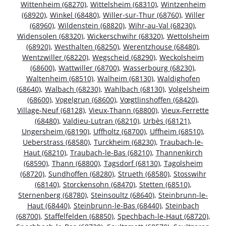
Wittenheim (68270)
,
Wittelsheim (68310)
,
Wintzenheim
(68920)
,
Winkel (68480)
,
Willer-sur-Thur (68760)
,
Willer
(68960)
,
Wildenstein (68820)
,
Wihr-au-Val (68230)
,
Widensolen (68320)
,
Wickerschwihr (68320)
,
Wettolsheim
(68920)
,
Westhalten (68250)
,
Werentzhouse (68480)
,
Wentzwiller (68220)
,
Wegscheid (68290)
,
Weckolsheim
(68600)
,
Wattwiller (68700)
,
Wasserbourg (68230)
,
Waltenheim (68510)
,
Walheim (68130)
,
Waldighofen
(68640)
,
Walbach (68230)
,
Wahlbach (68130)
,
Volgelsheim
(68600)
,
Vogelgrun (68600)
,
Vœgtlinshoffen (68420)
,
Village-Neuf (68128)
,
Vieux-Thann (68800)
,
Vieux-Ferrette
(68480)
,
Valdieu-Lutran (68210)
,
Urbès (68121)
,
Ungersheim (68190)
,
Uffholtz (68700)
,
Uffheim (68510)
,
Ueberstrass (68580)
,
Turckheim (68230)
,
Traubach-le-
Haut (68210)
,
Traubach-le-Bas (68210)
,
Thannenkirch
(68590)
,
Thann (68800)
,
Tagsdorf (68130)
,
Tagolsheim
(68720)
,
Sundhoffen (68280)
,
Strueth (68580)
,
Stosswihr
(68140)
,
Storckensohn (68470)
,
Stetten (68510)
,
Sternenberg (68780)
,
Steinsoultz (68640)
,
Steinbrunn-le-
Haut (68440)
,
Steinbrunn-le-Bas (68440)
,
Steinbach
(68700)
,
Staffelfelden (68850)
,
Spechbach-le-Haut (68720)
,