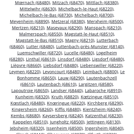
Mœrnach (68480)
,
Mitzach (68470)
,
Mittlach (68380)
,
Mittelwihr (68630)
,
Michelbach-le-Haut (68220)
,
Michelbach-le-Bas (68730)
,
Michelbach (68700)
,
Meyenheim (68890)
,
Metzeral (68380)
,
Merxheim (68500)
,
Mertzen (68210)
,
Masevaux (68290)
,
Manspach (68210)
,
Malmerspach (68550)
,
Magstatt-le-Haut (68510)
,
Magstatt-le-Bas (68510)
,
Magny (68210)
,
Lutterbach
(68460)
,
Lutter (68480)
,
Luttenbach-près-Munster (68140)
,
Luemschwiller (68720)
,
Lucelle (68480)
,
Logelheim
(68280)
,
Linthal (68610)
,
Linsdorf (68480)
,
Ligsdorf (68480)
,
Lièpvre (68660)
,
Liebsdorf (68480)
,
Liebenswiller (68220)
,
Leymen (68220)
,
Levoncourt (68480)
,
Leimbach (68800)
,
Le
Bonhomme (68650)
,
Lauw (68290)
,
Lautenbachzell
(68610)
,
Lautenbach (68610)
,
Largitzen (68580)
,
Lapoutroie (68650)
,
Landser (68440)
,
Labaroche (68910)
,
Kunheim (68320)
,
Kruth (68820)
,
Kœtzingue (68510)
,
Kœstlach (68480)
,
Knœringue (68220)
,
Kirchberg (68290)
,
Kingersheim (68260)
,
Kiffis (68480)
,
Kientzheim (68240)
,
Kembs (68680)
,
Kaysersberg (68240)
,
Katzenthal (68230)
,
Kappelen (68510)
,
Jungholtz (68500)
,
Jettingen (68130)
,
Jebsheim (68320)
,
Issenheim (68500)
,
Ingersheim (68040)
,