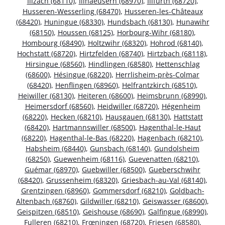
Illzach (68110)
,
Illhaeusern (68970)
,
Illfurth (68720)
,
Husseren-Wesserling (68470)
,
Husseren-les-Châteaux
(68420)
,
Huningue (68330)
,
Hundsbach (68130)
,
Hunawihr
(68150)
,
Houssen (68125)
,
Horbourg-Wihr (68180)
,
Hombourg (68490)
,
Holtzwihr (68320)
,
Hohrod (68140)
,
Hochstatt (68720)
,
Hirtzfelden (68740)
,
Hirtzbach (68118)
,
Hirsingue (68560)
,
Hindlingen (68580)
,
Hettenschlag
(68600)
,
Hésingue (68220)
,
Herrlisheim-près-Colmar
(68420)
,
Henflingen (68960)
,
Helfrantzkirch (68510)
,
Heiwiller (68130)
,
Heiteren (68600)
,
Heimsbrunn (68990)
,
Heimersdorf (68560)
,
Heidwiller (68720)
,
Hégenheim
(68220)
,
Hecken (68210)
,
Hausgauen (68130)
,
Hattstatt
(68420)
,
Hartmannswiller (68500)
,
Hagenthal-le-Haut
(68220)
,
Hagenthal-le-Bas (68220)
,
Hagenbach (68210)
,
Habsheim (68440)
,
Gunsbach (68140)
,
Gundolsheim
(68250)
,
Guewenheim (68116)
,
Guevenatten (68210)
,
Guémar (68970)
,
Guebwiller (68500)
,
Gueberschwihr
(68420)
,
Grussenheim (68320)
,
Griesbach-au-Val (68140)
,
Grentzingen (68960)
,
Gommersdorf (68210)
,
Goldbach-
Altenbach (68760)
,
Gildwiller (68210)
,
Geiswasser (68600)
,
Geispitzen (68510)
,
Geishouse (68690)
,
Galfingue (68990)
,
Fulleren (68210)
,
Frœningen (68720)
,
Friesen (68580)
,