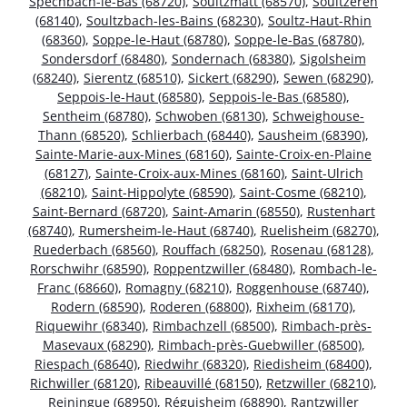
Spechbach-le-Bas (68720)
,
Soultzmatt (68570)
,
Soultzeren
(68140)
,
Soultzbach-les-Bains (68230)
,
Soultz-Haut-Rhin
(68360)
,
Soppe-le-Haut (68780)
,
Soppe-le-Bas (68780)
,
Sondersdorf (68480)
,
Sondernach (68380)
,
Sigolsheim
(68240)
,
Sierentz (68510)
,
Sickert (68290)
,
Sewen (68290)
,
Seppois-le-Haut (68580)
,
Seppois-le-Bas (68580)
,
Sentheim (68780)
,
Schwoben (68130)
,
Schweighouse-
Thann (68520)
,
Schlierbach (68440)
,
Sausheim (68390)
,
Sainte-Marie-aux-Mines (68160)
,
Sainte-Croix-en-Plaine
(68127)
,
Sainte-Croix-aux-Mines (68160)
,
Saint-Ulrich
(68210)
,
Saint-Hippolyte (68590)
,
Saint-Cosme (68210)
,
Saint-Bernard (68720)
,
Saint-Amarin (68550)
,
Rustenhart
(68740)
,
Rumersheim-le-Haut (68740)
,
Ruelisheim (68270)
,
Ruederbach (68560)
,
Rouffach (68250)
,
Rosenau (68128)
,
Rorschwihr (68590)
,
Roppentzwiller (68480)
,
Rombach-le-
Franc (68660)
,
Romagny (68210)
,
Roggenhouse (68740)
,
Rodern (68590)
,
Roderen (68800)
,
Rixheim (68170)
,
Riquewihr (68340)
,
Rimbachzell (68500)
,
Rimbach-près-
Masevaux (68290)
,
Rimbach-près-Guebwiller (68500)
,
Riespach (68640)
,
Riedwihr (68320)
,
Riedisheim (68400)
,
Richwiller (68120)
,
Ribeauvillé (68150)
,
Retzwiller (68210)
,
Reiningue (68950)
,
Réguisheim (68890)
,
Rantzwiller