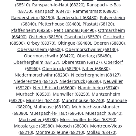
(68510)
,
Ranspach-le-Haut (68220)
,
Ranspach-le-Bas
(68730)
,
Ranspach (68470)
,
Rammersmatt (68800)
,
Raedersheim (68190)
,
Raedersdorf (68480)
,
Pulversheim
(68840)
,
Pfetterhouse (68480)
,
Pfastatt (68120)
,
Pfaffenheim (68250)
,
Petit-Landau (68490)
,
Ottmarsheim
(68490)
,
Ostheim (68150)
,
Osenbach (68570)
,
Orschwihr
(68500)
,
Orbey (68370)
,
Oltingue (68480)
,
Oderen (68830)
,
Obersaasheim (68600)
,
Obermorschwiller (68130)
,
Obermorschwihr (68420)
,
Oberlarg (68480)
,
Oberhergheim (68127)
,
Oberentzen (68127)
,
Oberdorf
(68960)
,
Oberbruck (68290)
,
Niffer (68680)
,
Niedermorschwihr (68230)
,
Niederhergheim (68127)
,
Niederentzen (68127)
,
Niederbruck (68290)
,
Neuwiller
(68220)
,
Neuf-Brisach (68600)
,
Nambsheim (68740)
,
Murbach (68530)
,
Munwiller (68250)
,
Muntzenheim
(68320)
,
Munster (68140)
,
Munchhouse (68740)
,
Mulhouse
(68200)
,
Mulhouse (68100)
,
Muhlbach-sur-Munster
(68380)
,
Muespach-le-Haut (68640)
,
Muespach (68640)
,
Mortzwiller (68780)
,
Morschwiller-le-Bas (68790)
,
Mooslargue (68580)
,
Moosch (68690)
,
Montreux-Vieux
(68210)
,
Montreux-Jeune (68210)
,
Mollau (68470)
,