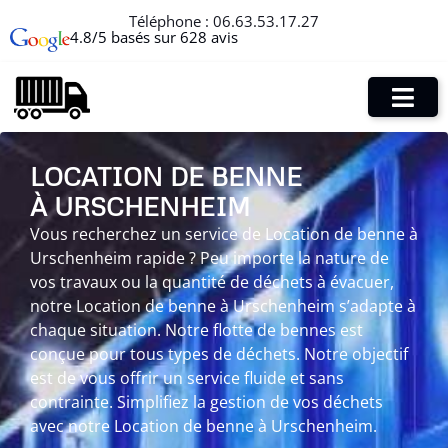
Téléphone :
06.63.53.17.27
4.8/5 basés sur 628 avis
LOCATION DE BENNE
À URSCHENHEIM
Vous recherchez un service de Location de benne à
Urschenheim rapide ? Peu importe la nature de
vos travaux ou la quantité de déchets à évacuer,
notre Location de benne à Urschenheim s’adapte à
chaque situation. Notre flotte de bennes est
conçue pour tous types de déchets. Notre objectif
est de vous offrir un service fluide et sans
contrainte. Simplifiez la gestion de vos déchets
avec notre Location de benne à Urschenheim.