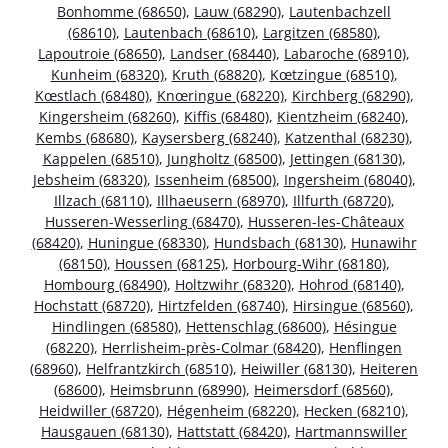
Bonhomme (68650)
,
Lauw (68290)
,
Lautenbachzell
(68610)
,
Lautenbach (68610)
,
Largitzen (68580)
,
Lapoutroie (68650)
,
Landser (68440)
,
Labaroche (68910)
,
Kunheim (68320)
,
Kruth (68820)
,
Kœtzingue (68510)
,
Kœstlach (68480)
,
Knœringue (68220)
,
Kirchberg (68290)
,
Kingersheim (68260)
,
Kiffis (68480)
,
Kientzheim (68240)
,
Kembs (68680)
,
Kaysersberg (68240)
,
Katzenthal (68230)
,
Kappelen (68510)
,
Jungholtz (68500)
,
Jettingen (68130)
,
Jebsheim (68320)
,
Issenheim (68500)
,
Ingersheim (68040)
,
Illzach (68110)
,
Illhaeusern (68970)
,
Illfurth (68720)
,
Husseren-Wesserling (68470)
,
Husseren-les-Châteaux
(68420)
,
Huningue (68330)
,
Hundsbach (68130)
,
Hunawihr
(68150)
,
Houssen (68125)
,
Horbourg-Wihr (68180)
,
Hombourg (68490)
,
Holtzwihr (68320)
,
Hohrod (68140)
,
Hochstatt (68720)
,
Hirtzfelden (68740)
,
Hirsingue (68560)
,
Hindlingen (68580)
,
Hettenschlag (68600)
,
Hésingue
(68220)
,
Herrlisheim-près-Colmar (68420)
,
Henflingen
(68960)
,
Helfrantzkirch (68510)
,
Heiwiller (68130)
,
Heiteren
(68600)
,
Heimsbrunn (68990)
,
Heimersdorf (68560)
,
Heidwiller (68720)
,
Hégenheim (68220)
,
Hecken (68210)
,
Hausgauen (68130)
,
Hattstatt (68420)
,
Hartmannswiller