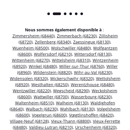
Nous sommes également disponible à
:
Zimmersheim (68440)
,
Zimmerbach (68230)
,
Zillisheim
(68720)
,
Zellenberg (68340)
,
Zaessingue (68130)
,
Wuenheim (68500)
,
Wolschwiller (68480)
,
Wolfgantzen
(68600)
,
Wolfersdorf (68210)
,
Wittersdorf (68130)
,
Wittenheim (68270)
,
Wittelsheim (68310)
,
Wintzenheim
(68920)
,
Winkel (68480)
,
Willer-sur-Thur (68760)
,
Willer
(68960)
,
Wildenstein (68820)
,
Wihr-au-Val (68230)
,
Widensolen (68320)
,
Wickerschwihr (68320)
,
Wettolsheim
(68920)
,
Westhalten (68250)
,
Werentzhouse (68480)
,
Wentzwiller (68220)
,
Wegscheid (68290)
,
Weckolsheim
(68600)
,
Wattwiller (68700)
,
Wasserbourg (68230)
,
Waltenheim (68510)
,
Walheim (68130)
,
Waldighofen
(68640)
,
Walbach (68230)
,
Wahlbach (68130)
,
Volgelsheim
(68600)
,
Vogelgrun (68600)
,
Vœgtlinshoffen (68420)
,
Village-Neuf (68128)
,
Vieux-Thann (68800)
,
Vieux-Ferrette
(68480)
,
Valdieu-Lutran (68210)
,
Urschenheim (68320)
,