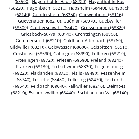
(68500)
,
Hagenthal-le-Haut (68220)
,
Hagenthal-le-Bas
(68220)
,
Hagenbach (68210)
,
Habsheim (68440)
,
Gunsbach
(68140)
,
Gundolsheim (68250)
,
Guewenheim (68116)
,
Guevenatten (68210)
,
Guémar (68970)
,
Guebwiller
(68500)
,
Gueberschwihr (68420)
,
Grussenheim (68320)
,
Griesbach-au-Val (68140)
,
Grentzingen (68960)
,
Gommersdorf (68210)
,
Goldbach-Altenbach (68760)
,
Gildwiller (68210)
,
Geiswasser (68600)
,
Geispitzen (68510)
,
Geishouse (68690)
,
Galfingue (68990)
,
Fulleren (68210)
,
Frœningen (68720)
,
Friesen (68580)
,
Fréland (68240)
,
Franken (68130)
,
Fortschwihr (68320)
,
Folgensbourg
(68220)
,
Flaxlanden (68720)
,
Fislis (68480)
,
Fessenheim
(68740)
,
Ferrette (68480)
,
Fellering (68470)
,
Feldkirch
(68540)
,
Feldbach (68640)
,
Falkwiller (68210)
,
Eteimbes
(68210)
,
Eschentzwiller (68440)
,
Eschbach-au-Val (68140)