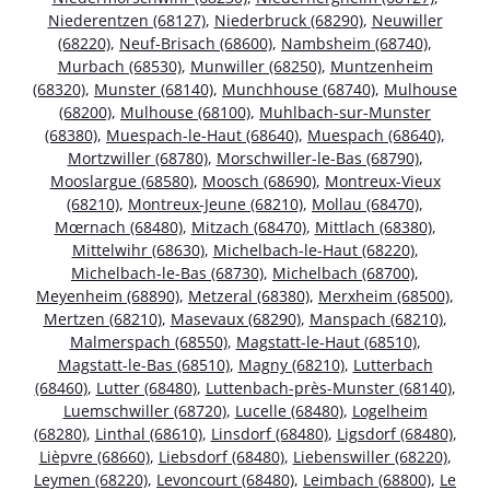
Niederentzen (68127)
,
Niederbruck (68290)
,
Neuwiller
(68220)
,
Neuf-Brisach (68600)
,
Nambsheim (68740)
,
Murbach (68530)
,
Munwiller (68250)
,
Muntzenheim
(68320)
,
Munster (68140)
,
Munchhouse (68740)
,
Mulhouse
(68200)
,
Mulhouse (68100)
,
Muhlbach-sur-Munster
(68380)
,
Muespach-le-Haut (68640)
,
Muespach (68640)
,
Mortzwiller (68780)
,
Morschwiller-le-Bas (68790)
,
Mooslargue (68580)
,
Moosch (68690)
,
Montreux-Vieux
(68210)
,
Montreux-Jeune (68210)
,
Mollau (68470)
,
Mœrnach (68480)
,
Mitzach (68470)
,
Mittlach (68380)
,
Mittelwihr (68630)
,
Michelbach-le-Haut (68220)
,
Michelbach-le-Bas (68730)
,
Michelbach (68700)
,
Meyenheim (68890)
,
Metzeral (68380)
,
Merxheim (68500)
,
Mertzen (68210)
,
Masevaux (68290)
,
Manspach (68210)
,
Malmerspach (68550)
,
Magstatt-le-Haut (68510)
,
Magstatt-le-Bas (68510)
,
Magny (68210)
,
Lutterbach
(68460)
,
Lutter (68480)
,
Luttenbach-près-Munster (68140)
,
Luemschwiller (68720)
,
Lucelle (68480)
,
Logelheim
(68280)
,
Linthal (68610)
,
Linsdorf (68480)
,
Ligsdorf (68480)
,
Lièpvre (68660)
,
Liebsdorf (68480)
,
Liebenswiller (68220)
,
Leymen (68220)
,
Levoncourt (68480)
,
Leimbach (68800)
,
Le