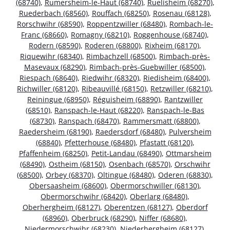
(68740)
,
Rumersheim-le-Haut (68740)
,
Ruelisheim (68270)
,
Ruederbach (68560)
,
Rouffach (68250)
,
Rosenau (68128)
,
Rorschwihr (68590)
,
Roppentzwiller (68480)
,
Rombach-le-
Franc (68660)
,
Romagny (68210)
,
Roggenhouse (68740)
,
Rodern (68590)
,
Roderen (68800)
,
Rixheim (68170)
,
Riquewihr (68340)
,
Rimbachzell (68500)
,
Rimbach-près-
Masevaux (68290)
,
Rimbach-près-Guebwiller (68500)
,
Riespach (68640)
,
Riedwihr (68320)
,
Riedisheim (68400)
,
Richwiller (68120)
,
Ribeauvillé (68150)
,
Retzwiller (68210)
,
Reiningue (68950)
,
Réguisheim (68890)
,
Rantzwiller
(68510)
,
Ranspach-le-Haut (68220)
,
Ranspach-le-Bas
(68730)
,
Ranspach (68470)
,
Rammersmatt (68800)
,
Raedersheim (68190)
,
Raedersdorf (68480)
,
Pulversheim
(68840)
,
Pfetterhouse (68480)
,
Pfastatt (68120)
,
Pfaffenheim (68250)
,
Petit-Landau (68490)
,
Ottmarsheim
(68490)
,
Ostheim (68150)
,
Osenbach (68570)
,
Orschwihr
(68500)
,
Orbey (68370)
,
Oltingue (68480)
,
Oderen (68830)
,
Obersaasheim (68600)
,
Obermorschwiller (68130)
,
Obermorschwihr (68420)
,
Oberlarg (68480)
,
Oberhergheim (68127)
,
Oberentzen (68127)
,
Oberdorf
(68960)
,
Oberbruck (68290)
,
Niffer (68680)
,
Niedermorschwihr (68230)
,
Niederhergheim (68127)
,