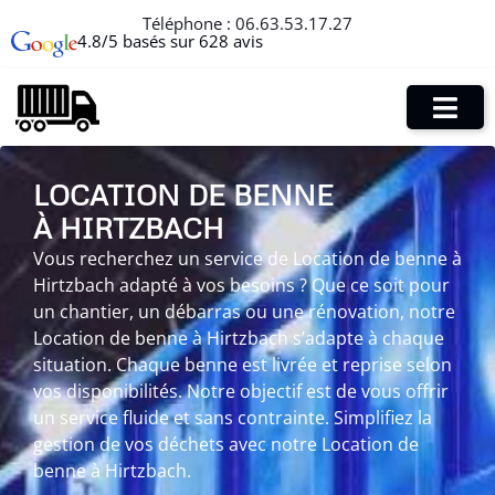
Téléphone :
06.63.53.17.27
4.8/5 basés sur 628 avis
LOCATION DE BENNE
À HIRTZBACH
Vous recherchez un service de Location de benne à
Hirtzbach adapté à vos besoins ? Que ce soit pour
un chantier, un débarras ou une rénovation, notre
Location de benne à Hirtzbach s’adapte à chaque
situation. Chaque benne est livrée et reprise selon
vos disponibilités. Notre objectif est de vous offrir
un service fluide et sans contrainte. Simplifiez la
gestion de vos déchets avec notre Location de
benne à Hirtzbach.