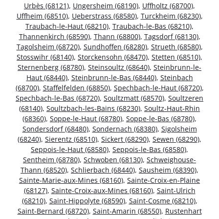
Urbès (68121)
,
Ungersheim (68190)
,
Uffholtz (68700)
,
Uffheim (68510)
,
Ueberstrass (68580)
,
Turckheim (68230)
,
Traubach-le-Haut (68210)
,
Traubach-le-Bas (68210)
,
Thannenkirch (68590)
,
Thann (68800)
,
Tagsdorf (68130)
,
Tagolsheim (68720)
,
Sundhoffen (68280)
,
Strueth (68580)
,
Stosswihr (68140)
,
Storckensohn (68470)
,
Stetten (68510)
,
Sternenberg (68780)
,
Steinsoultz (68640)
,
Steinbrunn-le-
Haut (68440)
,
Steinbrunn-le-Bas (68440)
,
Steinbach
(68700)
,
Staffelfelden (68850)
,
Spechbach-le-Haut (68720)
,
Spechbach-le-Bas (68720)
,
Soultzmatt (68570)
,
Soultzeren
(68140)
,
Soultzbach-les-Bains (68230)
,
Soultz-Haut-Rhin
(68360)
,
Soppe-le-Haut (68780)
,
Soppe-le-Bas (68780)
,
Sondersdorf (68480)
,
Sondernach (68380)
,
Sigolsheim
(68240)
,
Sierentz (68510)
,
Sickert (68290)
,
Sewen (68290)
,
Seppois-le-Haut (68580)
,
Seppois-le-Bas (68580)
,
Sentheim (68780)
,
Schwoben (68130)
,
Schweighouse-
Thann (68520)
,
Schlierbach (68440)
,
Sausheim (68390)
,
Sainte-Marie-aux-Mines (68160)
,
Sainte-Croix-en-Plaine
(68127)
,
Sainte-Croix-aux-Mines (68160)
,
Saint-Ulrich
(68210)
,
Saint-Hippolyte (68590)
,
Saint-Cosme (68210)
,
Saint-Bernard (68720)
,
Saint-Amarin (68550)
,
Rustenhart