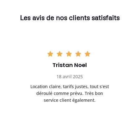
Les avis de nos clients satisfaits
Tristan Noel
18 avril 2025
 de
Location claire, tarifs justes, tout s’est
Se
t
déroulé comme prévu. Très bon
pile
service client également.