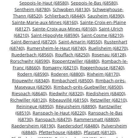
Seppois-le-Haut (68580)
,
Seppois-le-Bas (68580)
,
Sentheim (68780)
,
Schwoben (68130)
,
Schweighouse-
Thann (68520)
,
Schlierbach (68440)
,
Sausheim (68390)
,
Sainte-Marie-aux-Mines (68160)
,
Sainte-Croix-en-Plaine
(68127)
,
Sainte-Croix-aux-Mines (68160)
,
Saint-Ulrich
(68210)
,
Saint-Hippolyte (68590)
,
Saint-Cosme (68210)
,
Saint-Bernard (68720)
,
Saint-Amarin (68550)
,
Rustenhart
(68740)
,
Rumersheim-le-Haut (68740)
,
Ruelisheim (68270)
,
Ruederbach (68560)
,
Rouffach (68250)
,
Rosenau (68128)
,
Rorschwihr (68590)
,
Roppentzwiller (68480)
,
Rombach-le-
Franc (68660)
,
Romagny (68210)
,
Roggenhouse (68740)
,
Rodern (68590)
,
Roderen (68800)
,
Rixheim (68170)
,
Riquewihr (68340)
,
Rimbachzell (68500)
,
Rimbach-près-
Masevaux (68290)
,
Rimbach-près-Guebwiller (68500)
,
Riespach (68640)
,
Riedwihr (68320)
,
Riedisheim (68400)
,
Richwiller (68120)
,
Ribeauvillé (68150)
,
Retzwiller (68210)
,
Reiningue (68950)
,
Réguisheim (68890)
,
Rantzwiller
(68510)
,
Ranspach-le-Haut (68220)
,
Ranspach-le-Bas
(68730)
,
Ranspach (68470)
,
Rammersmatt (68800)
,
Raedersheim (68190)
,
Raedersdorf (68480)
,
Pulversheim
(68840)
,
Pfetterhouse (68480)
,
Pfastatt (68120)
,