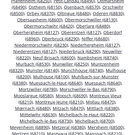
Pfaffenheim (68250)
,
Petit-Landau (68490)
,
Ottmarsheim
(68490)
,
Ostheim (68150)
,
Osenbach (68570)
,
Orschwihr
(68500)
,
Orbey (68370)
,
Oltingue (68480)
,
Oderen (68830)
,
Obersaasheim (68600)
,
Obermorschwiller (68130)
,
Obermorschwihr (68420)
,
Oberlarg (68480)
,
Oberhergheim (68127)
,
Oberentzen (68127)
,
Oberdorf
(68960)
,
Oberbruck (68290)
,
Niffer (68680)
,
Niedermorschwihr (68230)
,
Niederhergheim (68127)
,
Niederentzen (68127)
,
Niederbruck (68290)
,
Neuwiller
(68220)
,
Neuf-Brisach (68600)
,
Nambsheim (68740)
,
Murbach (68530)
,
Munwiller (68250)
,
Muntzenheim
(68320)
,
Munster (68140)
,
Munchhouse (68740)
,
Mulhouse
(68200)
,
Mulhouse (68100)
,
Muhlbach-sur-Munster
(68380)
,
Muespach-le-Haut (68640)
,
Muespach (68640)
,
Mortzwiller (68780)
,
Morschwiller-le-Bas (68790)
,
Mooslargue (68580)
,
Moosch (68690)
,
Montreux-Vieux
(68210)
,
Montreux-Jeune (68210)
,
Mollau (68470)
,
Mœrnach (68480)
,
Mitzach (68470)
,
Mittlach (68380)
,
Mittelwihr (68630)
,
Michelbach-le-Haut (68220)
,
Michelbach-le-Bas (68730)
,
Michelbach (68700)
,
Meyenheim (68890)
,
Metzeral (68380)
,
Merxheim (68500)
,
Mertzen (68210)
,
Masevaux (68290)
,
Manspach (68210)
,