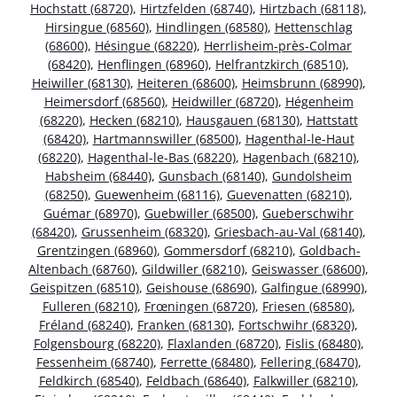
Hochstatt (68720)
,
Hirtzfelden (68740)
,
Hirtzbach (68118)
,
Hirsingue (68560)
,
Hindlingen (68580)
,
Hettenschlag
(68600)
,
Hésingue (68220)
,
Herrlisheim-près-Colmar
(68420)
,
Henflingen (68960)
,
Helfrantzkirch (68510)
,
Heiwiller (68130)
,
Heiteren (68600)
,
Heimsbrunn (68990)
,
Heimersdorf (68560)
,
Heidwiller (68720)
,
Hégenheim
(68220)
,
Hecken (68210)
,
Hausgauen (68130)
,
Hattstatt
(68420)
,
Hartmannswiller (68500)
,
Hagenthal-le-Haut
(68220)
,
Hagenthal-le-Bas (68220)
,
Hagenbach (68210)
,
Habsheim (68440)
,
Gunsbach (68140)
,
Gundolsheim
(68250)
,
Guewenheim (68116)
,
Guevenatten (68210)
,
Guémar (68970)
,
Guebwiller (68500)
,
Gueberschwihr
(68420)
,
Grussenheim (68320)
,
Griesbach-au-Val (68140)
,
Grentzingen (68960)
,
Gommersdorf (68210)
,
Goldbach-
Altenbach (68760)
,
Gildwiller (68210)
,
Geiswasser (68600)
,
Geispitzen (68510)
,
Geishouse (68690)
,
Galfingue (68990)
,
Fulleren (68210)
,
Frœningen (68720)
,
Friesen (68580)
,
Fréland (68240)
,
Franken (68130)
,
Fortschwihr (68320)
,
Folgensbourg (68220)
,
Flaxlanden (68720)
,
Fislis (68480)
,
Fessenheim (68740)
,
Ferrette (68480)
,
Fellering (68470)
,
Feldkirch (68540)
,
Feldbach (68640)
,
Falkwiller (68210)
,