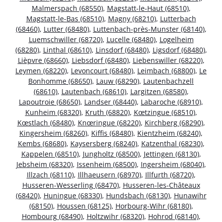
Malmerspach (68550)
,
Magstatt-le-Haut (68510)
,
Magstatt-le-Bas (68510)
,
Magny (68210)
,
Lutterbach
(68460)
,
Lutter (68480)
,
Luttenbach-près-Munster (68140)
,
Luemschwiller (68720)
,
Lucelle (68480)
,
Logelheim
(68280)
,
Linthal (68610)
,
Linsdorf (68480)
,
Ligsdorf (68480)
,
Lièpvre (68660)
,
Liebsdorf (68480)
,
Liebenswiller (68220)
,
Leymen (68220)
,
Levoncourt (68480)
,
Leimbach (68800)
,
Le
Bonhomme (68650)
,
Lauw (68290)
,
Lautenbachzell
(68610)
,
Lautenbach (68610)
,
Largitzen (68580)
,
Lapoutroie (68650)
,
Landser (68440)
,
Labaroche (68910)
,
Kunheim (68320)
,
Kruth (68820)
,
Kœtzingue (68510)
,
Kœstlach (68480)
,
Knœringue (68220)
,
Kirchberg (68290)
,
Kingersheim (68260)
,
Kiffis (68480)
,
Kientzheim (68240)
,
Kembs (68680)
,
Kaysersberg (68240)
,
Katzenthal (68230)
,
Kappelen (68510)
,
Jungholtz (68500)
,
Jettingen (68130)
,
Jebsheim (68320)
,
Issenheim (68500)
,
Ingersheim (68040)
,
Illzach (68110)
,
Illhaeusern (68970)
,
Illfurth (68720)
,
Husseren-Wesserling (68470)
,
Husseren-les-Châteaux
(68420)
,
Huningue (68330)
,
Hundsbach (68130)
,
Hunawihr
(68150)
,
Houssen (68125)
,
Horbourg-Wihr (68180)
,
Hombourg (68490)
,
Holtzwihr (68320)
,
Hohrod (68140)
,