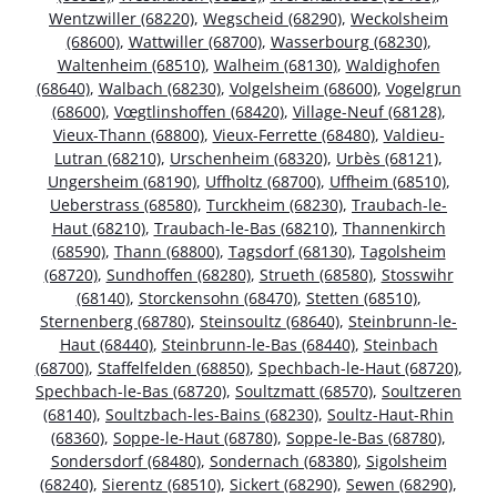
Wentzwiller (68220)
,
Wegscheid (68290)
,
Weckolsheim
(68600)
,
Wattwiller (68700)
,
Wasserbourg (68230)
,
Waltenheim (68510)
,
Walheim (68130)
,
Waldighofen
(68640)
,
Walbach (68230)
,
Volgelsheim (68600)
,
Vogelgrun
(68600)
,
Vœgtlinshoffen (68420)
,
Village-Neuf (68128)
,
Vieux-Thann (68800)
,
Vieux-Ferrette (68480)
,
Valdieu-
Lutran (68210)
,
Urschenheim (68320)
,
Urbès (68121)
,
Ungersheim (68190)
,
Uffholtz (68700)
,
Uffheim (68510)
,
Ueberstrass (68580)
,
Turckheim (68230)
,
Traubach-le-
Haut (68210)
,
Traubach-le-Bas (68210)
,
Thannenkirch
(68590)
,
Thann (68800)
,
Tagsdorf (68130)
,
Tagolsheim
(68720)
,
Sundhoffen (68280)
,
Strueth (68580)
,
Stosswihr
(68140)
,
Storckensohn (68470)
,
Stetten (68510)
,
Sternenberg (68780)
,
Steinsoultz (68640)
,
Steinbrunn-le-
Haut (68440)
,
Steinbrunn-le-Bas (68440)
,
Steinbach
(68700)
,
Staffelfelden (68850)
,
Spechbach-le-Haut (68720)
,
Spechbach-le-Bas (68720)
,
Soultzmatt (68570)
,
Soultzeren
(68140)
,
Soultzbach-les-Bains (68230)
,
Soultz-Haut-Rhin
(68360)
,
Soppe-le-Haut (68780)
,
Soppe-le-Bas (68780)
,
Sondersdorf (68480)
,
Sondernach (68380)
,
Sigolsheim
(68240)
,
Sierentz (68510)
,
Sickert (68290)
,
Sewen (68290)
,