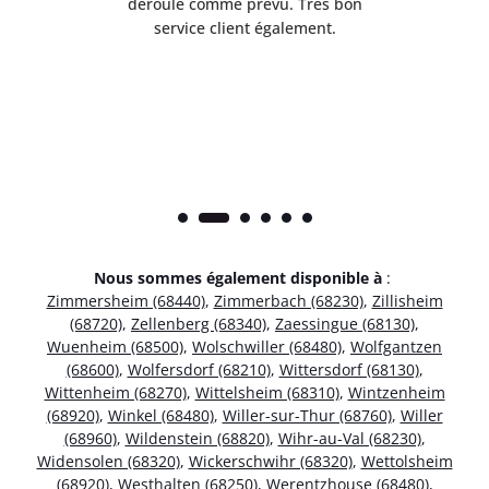
t
déroulé comme prévu. Très bon
pile
service client également.
Nous sommes également disponible à
:
Zimmersheim (68440)
,
Zimmerbach (68230)
,
Zillisheim
(68720)
,
Zellenberg (68340)
,
Zaessingue (68130)
,
Wuenheim (68500)
,
Wolschwiller (68480)
,
Wolfgantzen
(68600)
,
Wolfersdorf (68210)
,
Wittersdorf (68130)
,
Wittenheim (68270)
,
Wittelsheim (68310)
,
Wintzenheim
(68920)
,
Winkel (68480)
,
Willer-sur-Thur (68760)
,
Willer
(68960)
,
Wildenstein (68820)
,
Wihr-au-Val (68230)
,
Widensolen (68320)
,
Wickerschwihr (68320)
,
Wettolsheim
(68920)
,
Westhalten (68250)
,
Werentzhouse (68480)
,