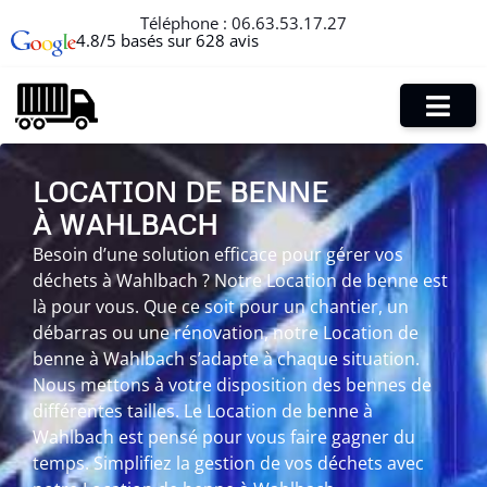
Téléphone :
06.63.53.17.27
4.8/5 basés sur 628 avis
LOCATION DE BENNE
À WAHLBACH
Besoin d’une solution efficace pour gérer vos
déchets à Wahlbach ? Notre Location de benne est
là pour vous. Que ce soit pour un chantier, un
débarras ou une rénovation, notre Location de
benne à Wahlbach s’adapte à chaque situation.
Nous mettons à votre disposition des bennes de
différentes tailles. Le Location de benne à
Wahlbach est pensé pour vous faire gagner du
temps. Simplifiez la gestion de vos déchets avec