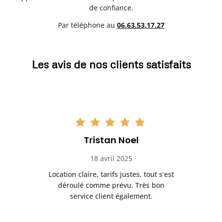
de confiance.
Par téléphone au
06.63.53.17.27
Les avis de nos clients satisfaits
Tristan Noel
18 avril 2025
 de
Location claire, tarifs justes, tout s’est
Se
t
déroulé comme prévu. Très bon
pile
service client également.