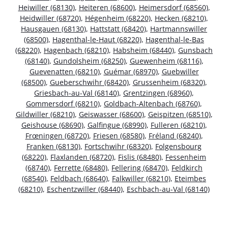
Heiwiller (68130)
,
Heiteren (68600)
,
Heimersdorf (68560)
,
Heidwiller (68720)
,
Hégenheim (68220)
,
Hecken (68210)
,
Hausgauen (68130)
,
Hattstatt (68420)
,
Hartmannswiller
(68500)
,
Hagenthal-le-Haut (68220)
,
Hagenthal-le-Bas
(68220)
,
Hagenbach (68210)
,
Habsheim (68440)
,
Gunsbach
(68140)
,
Gundolsheim (68250)
,
Guewenheim (68116)
,
Guevenatten (68210)
,
Guémar (68970)
,
Guebwiller
(68500)
,
Gueberschwihr (68420)
,
Grussenheim (68320)
,
Griesbach-au-Val (68140)
,
Grentzingen (68960)
,
Gommersdorf (68210)
,
Goldbach-Altenbach (68760)
,
Gildwiller (68210)
,
Geiswasser (68600)
,
Geispitzen (68510)
,
Geishouse (68690)
,
Galfingue (68990)
,
Fulleren (68210)
,
Frœningen (68720)
,
Friesen (68580)
,
Fréland (68240)
,
Franken (68130)
,
Fortschwihr (68320)
,
Folgensbourg
(68220)
,
Flaxlanden (68720)
,
Fislis (68480)
,
Fessenheim
(68740)
,
Ferrette (68480)
,
Fellering (68470)
,
Feldkirch
(68540)
,
Feldbach (68640)
,
Falkwiller (68210)
,
Eteimbes
(68210)
,
Eschentzwiller (68440)
,
Eschbach-au-Val (68140)