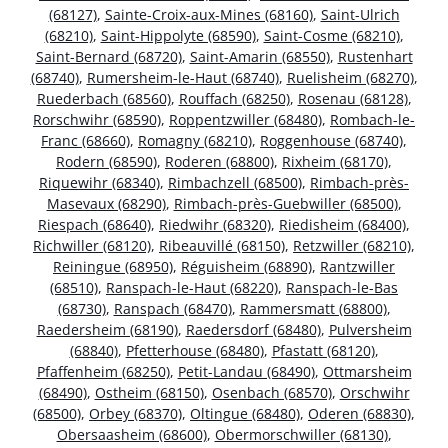
(68127)
,
Sainte-Croix-aux-Mines (68160)
,
Saint-Ulrich
(68210)
,
Saint-Hippolyte (68590)
,
Saint-Cosme (68210)
,
Saint-Bernard (68720)
,
Saint-Amarin (68550)
,
Rustenhart
(68740)
,
Rumersheim-le-Haut (68740)
,
Ruelisheim (68270)
,
Ruederbach (68560)
,
Rouffach (68250)
,
Rosenau (68128)
,
Rorschwihr (68590)
,
Roppentzwiller (68480)
,
Rombach-le-
Franc (68660)
,
Romagny (68210)
,
Roggenhouse (68740)
,
Rodern (68590)
,
Roderen (68800)
,
Rixheim (68170)
,
Riquewihr (68340)
,
Rimbachzell (68500)
,
Rimbach-près-
Masevaux (68290)
,
Rimbach-près-Guebwiller (68500)
,
Riespach (68640)
,
Riedwihr (68320)
,
Riedisheim (68400)
,
Richwiller (68120)
,
Ribeauvillé (68150)
,
Retzwiller (68210)
,
Reiningue (68950)
,
Réguisheim (68890)
,
Rantzwiller
(68510)
,
Ranspach-le-Haut (68220)
,
Ranspach-le-Bas
(68730)
,
Ranspach (68470)
,
Rammersmatt (68800)
,
Raedersheim (68190)
,
Raedersdorf (68480)
,
Pulversheim
(68840)
,
Pfetterhouse (68480)
,
Pfastatt (68120)
,
Pfaffenheim (68250)
,
Petit-Landau (68490)
,
Ottmarsheim
(68490)
,
Ostheim (68150)
,
Osenbach (68570)
,
Orschwihr
(68500)
,
Orbey (68370)
,
Oltingue (68480)
,
Oderen (68830)
,
Obersaasheim (68600)
,
Obermorschwiller (68130)
,