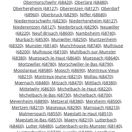
Obermorschwihr (68420)
,
Oberlarg (68480)
,
Oberhergheim (68127)
,
Oberentzen (68127)
,
Oberdorf
(68960)
,
Oberbruck (68290)
,
Niffer (68680)
,
Niedermorschwihr (68230)
,
Niederhergheim (68127)
,
Niederentzen (68127)
,
Niederbruck (68290)
,
Neuwiller
(68220)
,
Neuf-Brisach (68600)
,
Nambsheim (68740)
,
Murbach (68530)
,
Munwiller (68250)
,
Muntzenheim
(68320)
,
Munster (68140)
,
Munchhouse (68740)
,
Mulhouse
(68200)
,
Mulhouse (68100)
,
Muhlbach-sur-Munster
(68380)
,
Muespach-le-Haut (68640)
,
Muespach (68640)
,
Mortzwiller (68780)
,
Morschwiller-le-Bas (68790)
,
Mooslargue (68580)
,
Moosch (68690)
,
Montreux-Vieux
(68210)
,
Montreux-Jeune (68210)
,
Mollau (68470)
,
Mœrnach (68480)
,
Mitzach (68470)
,
Mittlach (68380)
,
Mittelwihr (68630)
,
Michelbach-le-Haut (68220)
,
Michelbach-le-Bas (68730)
,
Michelbach (68700)
,
Meyenheim (68890)
,
Metzeral (68380)
,
Merxheim (68500)
,
Mertzen (68210)
,
Masevaux (68290)
,
Manspach (68210)
,
Malmerspach (68550)
,
Magstatt-le-Haut (68510)
,
Magstatt-le-Bas (68510)
,
Magny (68210)
,
Lutterbach
(68460)
,
Lutter (68480)
,
Luttenbach-près-Munster (68140)
,