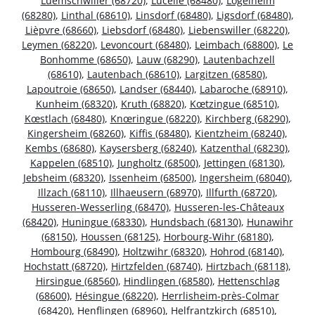
Luemschwiller (68720)
,
Lucelle (68480)
,
Logelheim
(68280)
,
Linthal (68610)
,
Linsdorf (68480)
,
Ligsdorf (68480)
,
Lièpvre (68660)
,
Liebsdorf (68480)
,
Liebenswiller (68220)
,
Leymen (68220)
,
Levoncourt (68480)
,
Leimbach (68800)
,
Le
Bonhomme (68650)
,
Lauw (68290)
,
Lautenbachzell
(68610)
,
Lautenbach (68610)
,
Largitzen (68580)
,
Lapoutroie (68650)
,
Landser (68440)
,
Labaroche (68910)
,
Kunheim (68320)
,
Kruth (68820)
,
Kœtzingue (68510)
,
Kœstlach (68480)
,
Knœringue (68220)
,
Kirchberg (68290)
,
Kingersheim (68260)
,
Kiffis (68480)
,
Kientzheim (68240)
,
Kembs (68680)
,
Kaysersberg (68240)
,
Katzenthal (68230)
,
Kappelen (68510)
,
Jungholtz (68500)
,
Jettingen (68130)
,
Jebsheim (68320)
,
Issenheim (68500)
,
Ingersheim (68040)
,
Illzach (68110)
,
Illhaeusern (68970)
,
Illfurth (68720)
,
Husseren-Wesserling (68470)
,
Husseren-les-Châteaux
(68420)
,
Huningue (68330)
,
Hundsbach (68130)
,
Hunawihr
(68150)
,
Houssen (68125)
,
Horbourg-Wihr (68180)
,
Hombourg (68490)
,
Holtzwihr (68320)
,
Hohrod (68140)
,
Hochstatt (68720)
,
Hirtzfelden (68740)
,
Hirtzbach (68118)
,
Hirsingue (68560)
,
Hindlingen (68580)
,
Hettenschlag
(68600)
,
Hésingue (68220)
,
Herrlisheim-près-Colmar
(68420)
,
Henflingen (68960)
,
Helfrantzkirch (68510)
,