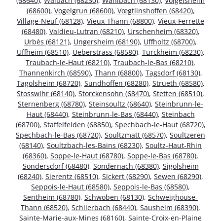
(68640)
,
Walbach (68230)
,
Wahlbach (68130)
,
Volgelsheim
(68600)
,
Vogelgrun (68600)
,
Vœgtlinshoffen (68420)
,
Village-Neuf (68128)
,
Vieux-Thann (68800)
,
Vieux-Ferrette
(68480)
,
Valdieu-Lutran (68210)
,
Urschenheim (68320)
,
Urbès (68121)
,
Ungersheim (68190)
,
Uffholtz (68700)
,
Uffheim (68510)
,
Ueberstrass (68580)
,
Turckheim (68230)
,
Traubach-le-Haut (68210)
,
Traubach-le-Bas (68210)
,
Thannenkirch (68590)
,
Thann (68800)
,
Tagsdorf (68130)
,
Tagolsheim (68720)
,
Sundhoffen (68280)
,
Strueth (68580)
,
Stosswihr (68140)
,
Storckensohn (68470)
,
Stetten (68510)
,
Sternenberg (68780)
,
Steinsoultz (68640)
,
Steinbrunn-le-
Haut (68440)
,
Steinbrunn-le-Bas (68440)
,
Steinbach
(68700)
,
Staffelfelden (68850)
,
Spechbach-le-Haut (68720)
,
Spechbach-le-Bas (68720)
,
Soultzmatt (68570)
,
Soultzeren
(68140)
,
Soultzbach-les-Bains (68230)
,
Soultz-Haut-Rhin
(68360)
,
Soppe-le-Haut (68780)
,
Soppe-le-Bas (68780)
,
Sondersdorf (68480)
,
Sondernach (68380)
,
Sigolsheim
(68240)
,
Sierentz (68510)
,
Sickert (68290)
,
Sewen (68290)
,
Seppois-le-Haut (68580)
,
Seppois-le-Bas (68580)
,
Sentheim (68780)
,
Schwoben (68130)
,
Schweighouse-
Thann (68520)
,
Schlierbach (68440)
,
Sausheim (68390)
,
Sainte-Marie-aux-Mines (68160)
,
Sainte-Croix-en-Plaine