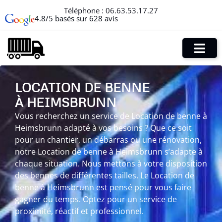
Téléphone :
06.63.53.17.27
4.8/5 basés sur 628 avis
LOCATION DE BENNE
À HEIMSBRUNN
Vous recherchez un service de Location de benne à
Heimsbrunn adapté à vos besoins ? Que ce soit
pour un chantier, un débarras ou une rénovation,
notre Location de benne à Heimsbrunn s’adapte à
chaque situation. Nous mettons à votre disposition
des bennes de différentes tailles. Le Location de
benne à Heimsbrunn est pensé pour vous faire
gagner du temps. Optez pour un service de
proximité, réactif et professionnel.