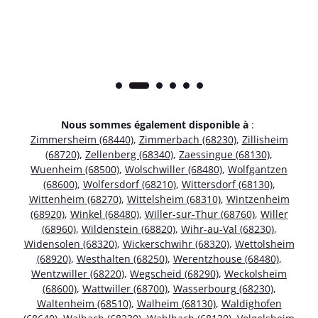
Nous sommes également disponible à
:
Zimmersheim (68440)
,
Zimmerbach (68230)
,
Zillisheim
(68720)
,
Zellenberg (68340)
,
Zaessingue (68130)
,
Wuenheim (68500)
,
Wolschwiller (68480)
,
Wolfgantzen
(68600)
,
Wolfersdorf (68210)
,
Wittersdorf (68130)
,
Wittenheim (68270)
,
Wittelsheim (68310)
,
Wintzenheim
(68920)
,
Winkel (68480)
,
Willer-sur-Thur (68760)
,
Willer
(68960)
,
Wildenstein (68820)
,
Wihr-au-Val (68230)
,
Widensolen (68320)
,
Wickerschwihr (68320)
,
Wettolsheim
(68920)
,
Westhalten (68250)
,
Werentzhouse (68480)
,
Wentzwiller (68220)
,
Wegscheid (68290)
,
Weckolsheim
(68600)
,
Wattwiller (68700)
,
Wasserbourg (68230)
,
Waltenheim (68510)
,
Walheim (68130)
,
Waldighofen