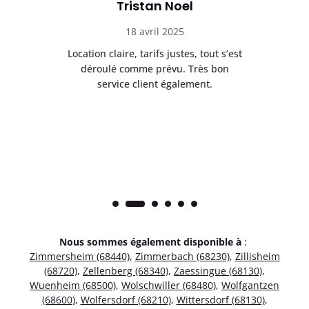
Tristan Noel
18 avril 2025
 de
Location claire, tarifs justes, tout s’est
Se
t
déroulé comme prévu. Très bon
pile
service client également.
Nous sommes également disponible à
:
Zimmersheim (68440)
,
Zimmerbach (68230)
,
Zillisheim
(68720)
,
Zellenberg (68340)
,
Zaessingue (68130)
,
Wuenheim (68500)
,
Wolschwiller (68480)
,
Wolfgantzen
(68600)
,
Wolfersdorf (68210)
,
Wittersdorf (68130)
,