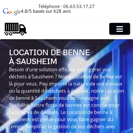
Téléphone :
06.63.53.17.27
4.8/5 basés sur 628 avis
LOCATION DE BENNE
À SAUSHEIM
Besoin d’une solution efficace pour gérer vos
déchets à Sausheim ? Notre Location de benne est
là pour vous. Peu importe la nature de vos travaux
ou la quantité de déchets à évacuer, notre Location
de benne à Sausheim vous accompagne avec
flexibilité. Notre flotte de bennes est conçue pour
tous types de déchets. Le Location de benne à
Sausheim est pensé pour vous faire gagner du
temps. Simplifiez la gestion de vos déchets avec