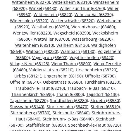
Wittenheim (68270)
,
Wittelsheim (68310)
,
Wintzenheim
(68920)
,
Winkel (68480)
,
Willer-sur-Thur (68760)
,
Willer
(68960)
,
Wildenstein (68820)
,
Wihr-au-Val (68230)
,
Widensolen (68320)
,
Wickerschwihr (68320)
,
Wettolsheim
(68920)
,
Westhalten (68250)
,
Werentzhouse (68480)
,
Wentzwiller (68220)
,
Wegscheid (68290)
,
Weckolsheim
(68600)
,
Wattwiller (68700)
,
Wasserbourg (68230)
,
Waltenheim (68510)
,
Walheim (68130)
,
Waldighofen
(68640)
,
Walbach (68230)
,
Wahlbach (68130)
,
Volgelsheim
(68600)
,
Vogelgrun (68600)
,
Vœgtlinshoffen (68420)
,
Village-Neuf (68128)
,
Vieux-Thann (68800)
,
Vieux-Ferrette
(68480)
,
Valdieu-Lutran (68210)
,
Urschenheim (68320)
,
Urbès (68121)
,
Ungersheim (68190)
,
Uffholtz (68700)
,
Uffheim (68510)
,
Ueberstrass (68580)
,
Turckheim (68230)
,
Traubach-le-Haut (68210)
,
Traubach-le-Bas (68210)
,
Thannenkirch (68590)
,
Thann (68800)
,
Tagsdorf (68130)
,
Tagolsheim (68720)
,
Sundhoffen (68280)
,
Strueth (68580)
,
Stosswihr (68140)
,
Storckensohn (68470)
,
Stetten (68510)
,
Sternenberg (68780)
,
Steinsoultz (68640)
,
Steinbrunn-le-
Haut (68440)
,
Steinbrunn-le-Bas (68440)
,
Steinbach
(68700)
,
Staffelfelden (68850)
,
Spechbach-le-Haut (68720)
,