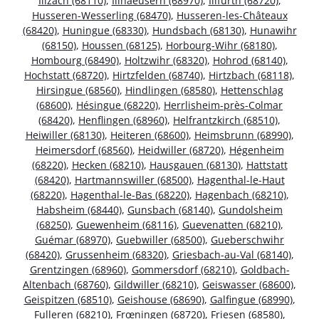
Illzach (68110)
,
Illhaeusern (68970)
,
Illfurth (68720)
,
Husseren-Wesserling (68470)
,
Husseren-les-Châteaux
(68420)
,
Huningue (68330)
,
Hundsbach (68130)
,
Hunawihr
(68150)
,
Houssen (68125)
,
Horbourg-Wihr (68180)
,
Hombourg (68490)
,
Holtzwihr (68320)
,
Hohrod (68140)
,
Hochstatt (68720)
,
Hirtzfelden (68740)
,
Hirtzbach (68118)
,
Hirsingue (68560)
,
Hindlingen (68580)
,
Hettenschlag
(68600)
,
Hésingue (68220)
,
Herrlisheim-près-Colmar
(68420)
,
Henflingen (68960)
,
Helfrantzkirch (68510)
,
Heiwiller (68130)
,
Heiteren (68600)
,
Heimsbrunn (68990)
,
Heimersdorf (68560)
,
Heidwiller (68720)
,
Hégenheim
(68220)
,
Hecken (68210)
,
Hausgauen (68130)
,
Hattstatt
(68420)
,
Hartmannswiller (68500)
,
Hagenthal-le-Haut
(68220)
,
Hagenthal-le-Bas (68220)
,
Hagenbach (68210)
,
Habsheim (68440)
,
Gunsbach (68140)
,
Gundolsheim
(68250)
,
Guewenheim (68116)
,
Guevenatten (68210)
,
Guémar (68970)
,
Guebwiller (68500)
,
Gueberschwihr
(68420)
,
Grussenheim (68320)
,
Griesbach-au-Val (68140)
,
Grentzingen (68960)
,
Gommersdorf (68210)
,
Goldbach-
Altenbach (68760)
,
Gildwiller (68210)
,
Geiswasser (68600)
,
Geispitzen (68510)
,
Geishouse (68690)
,
Galfingue (68990)
,
Fulleren (68210)
,
Frœningen (68720)
,
Friesen (68580)
,