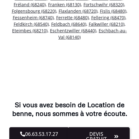
Fréland (68240)
,
Franken (68130)
,
Fortschwihr (68320)
,
Folgensbourg (68220)
,
Flaxlanden (68720)
,
Fislis (68480)
,
Fessenheim (68740)
,
Ferrette (68480)
,
Fellering (68470)
,
Feldkirch (68540)
,
Feldbach (68640)
,
Falkwiller (68210)
,
Eteimbes (68210)
,
Eschentzwiller (68440)
,
Eschbach-au-
Val (68140)
Si vous avez besoin de Location de
benne, nous sommes à votre écoute.
06.63.53.17.27
DEVIS