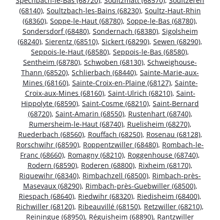
Spechbach-le-Bas (68720)
,
Soultzmatt (68570)
,
Soultzeren
(68140)
,
Soultzbach-les-Bains (68230)
,
Soultz-Haut-Rhin
(68360)
,
Soppe-le-Haut (68780)
,
Soppe-le-Bas (68780)
,
Sondersdorf (68480)
,
Sondernach (68380)
,
Sigolsheim
(68240)
,
Sierentz (68510)
,
Sickert (68290)
,
Sewen (68290)
,
Seppois-le-Haut (68580)
,
Seppois-le-Bas (68580)
,
Sentheim (68780)
,
Schwoben (68130)
,
Schweighouse-
Thann (68520)
,
Schlierbach (68440)
,
Sainte-Marie-aux-
Mines (68160)
,
Sainte-Croix-en-Plaine (68127)
,
Sainte-
Croix-aux-Mines (68160)
,
Saint-Ulrich (68210)
,
Saint-
Hippolyte (68590)
,
Saint-Cosme (68210)
,
Saint-Bernard
(68720)
,
Saint-Amarin (68550)
,
Rustenhart (68740)
,
Rumersheim-le-Haut (68740)
,
Ruelisheim (68270)
,
Ruederbach (68560)
,
Rouffach (68250)
,
Rosenau (68128)
,
Rorschwihr (68590)
,
Roppentzwiller (68480)
,
Rombach-le-
Franc (68660)
,
Romagny (68210)
,
Roggenhouse (68740)
,
Rodern (68590)
,
Roderen (68800)
,
Rixheim (68170)
,
Riquewihr (68340)
,
Rimbachzell (68500)
,
Rimbach-près-
Masevaux (68290)
,
Rimbach-près-Guebwiller (68500)
,
Riespach (68640)
,
Riedwihr (68320)
,
Riedisheim (68400)
,
Richwiller (68120)
,
Ribeauvillé (68150)
,
Retzwiller (68210)
,
Reiningue (68950)
,
Réguisheim (68890)
,
Rantzwiller