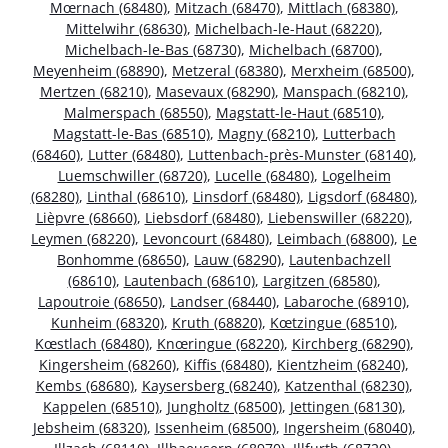
Mœrnach (68480)
,
Mitzach (68470)
,
Mittlach (68380)
,
Mittelwihr (68630)
,
Michelbach-le-Haut (68220)
,
Michelbach-le-Bas (68730)
,
Michelbach (68700)
,
Meyenheim (68890)
,
Metzeral (68380)
,
Merxheim (68500)
,
Mertzen (68210)
,
Masevaux (68290)
,
Manspach (68210)
,
Malmerspach (68550)
,
Magstatt-le-Haut (68510)
,
Magstatt-le-Bas (68510)
,
Magny (68210)
,
Lutterbach
(68460)
,
Lutter (68480)
,
Luttenbach-près-Munster (68140)
,
Luemschwiller (68720)
,
Lucelle (68480)
,
Logelheim
(68280)
,
Linthal (68610)
,
Linsdorf (68480)
,
Ligsdorf (68480)
,
Lièpvre (68660)
,
Liebsdorf (68480)
,
Liebenswiller (68220)
,
Leymen (68220)
,
Levoncourt (68480)
,
Leimbach (68800)
,
Le
Bonhomme (68650)
,
Lauw (68290)
,
Lautenbachzell
(68610)
,
Lautenbach (68610)
,
Largitzen (68580)
,
Lapoutroie (68650)
,
Landser (68440)
,
Labaroche (68910)
,
Kunheim (68320)
,
Kruth (68820)
,
Kœtzingue (68510)
,
Kœstlach (68480)
,
Knœringue (68220)
,
Kirchberg (68290)
,
Kingersheim (68260)
,
Kiffis (68480)
,
Kientzheim (68240)
,
Kembs (68680)
,
Kaysersberg (68240)
,
Katzenthal (68230)
,
Kappelen (68510)
,
Jungholtz (68500)
,
Jettingen (68130)
,
Jebsheim (68320)
,
Issenheim (68500)
,
Ingersheim (68040)
,