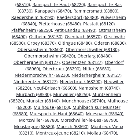
(68510)
,
Ranspach-le-Haut (68220)
,
Ranspach-le-Bas
(68730)
,
Ranspach (68470)
,
Rammersmatt (68800)
,
Raedersheim (68190)
,
Raedersdorf (68480)
,
Pulversheim
(68840)
,
Pfetterhouse (68480)
,
Pfastatt (68120)
,
Pfaffenheim (68250)
,
Petit-Landau (68490)
,
Ottmarsheim
(68490)
,
Ostheim (68150)
,
Osenbach (68570)
,
Orschwihr
(68500)
,
Orbey (68370)
,
Oltingue (68480)
,
Oderen (68830)
,
Obersaasheim (68600)
,
Obermorschwiller (68130)
,
Obermorschwihr (68420)
,
Oberlarg (68480)
,
Oberhergheim (68127)
,
Oberentzen (68127)
,
Oberdorf
(68960)
,
Oberbruck (68290)
,
Niffer (68680)
,
Niedermorschwihr (68230)
,
Niederhergheim (68127)
,
Niederentzen (68127)
,
Niederbruck (68290)
,
Neuwiller
(68220)
,
Neuf-Brisach (68600)
,
Nambsheim (68740)
,
Murbach (68530)
,
Munwiller (68250)
,
Muntzenheim
(68320)
,
Munster (68140)
,
Munchhouse (68740)
,
Mulhouse
(68200)
,
Mulhouse (68100)
,
Muhlbach-sur-Munster
(68380)
,
Muespach-le-Haut (68640)
,
Muespach (68640)
,
Mortzwiller (68780)
,
Morschwiller-le-Bas (68790)
,
Mooslargue (68580)
,
Moosch (68690)
,
Montreux-Vieux
(68210)
,
Montreux-Jeune (68210)
,
Mollau (68470)
,