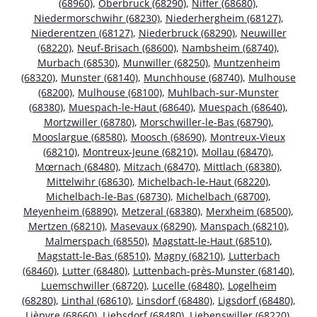
(68960)
,
Oberbruck (68290)
,
Niffer (68680)
,
Niedermorschwihr (68230)
,
Niederhergheim (68127)
,
Niederentzen (68127)
,
Niederbruck (68290)
,
Neuwiller
(68220)
,
Neuf-Brisach (68600)
,
Nambsheim (68740)
,
Murbach (68530)
,
Munwiller (68250)
,
Muntzenheim
(68320)
,
Munster (68140)
,
Munchhouse (68740)
,
Mulhouse
(68200)
,
Mulhouse (68100)
,
Muhlbach-sur-Munster
(68380)
,
Muespach-le-Haut (68640)
,
Muespach (68640)
,
Mortzwiller (68780)
,
Morschwiller-le-Bas (68790)
,
Mooslargue (68580)
,
Moosch (68690)
,
Montreux-Vieux
(68210)
,
Montreux-Jeune (68210)
,
Mollau (68470)
,
Mœrnach (68480)
,
Mitzach (68470)
,
Mittlach (68380)
,
Mittelwihr (68630)
,
Michelbach-le-Haut (68220)
,
Michelbach-le-Bas (68730)
,
Michelbach (68700)
,
Meyenheim (68890)
,
Metzeral (68380)
,
Merxheim (68500)
,
Mertzen (68210)
,
Masevaux (68290)
,
Manspach (68210)
,
Malmerspach (68550)
,
Magstatt-le-Haut (68510)
,
Magstatt-le-Bas (68510)
,
Magny (68210)
,
Lutterbach
(68460)
,
Lutter (68480)
,
Luttenbach-près-Munster (68140)
,
Luemschwiller (68720)
,
Lucelle (68480)
,
Logelheim
(68280)
,
Linthal (68610)
,
Linsdorf (68480)
,
Ligsdorf (68480)
,
Lièpvre (68660)
,
Liebsdorf (68480)
,
Liebenswiller (68220)
,