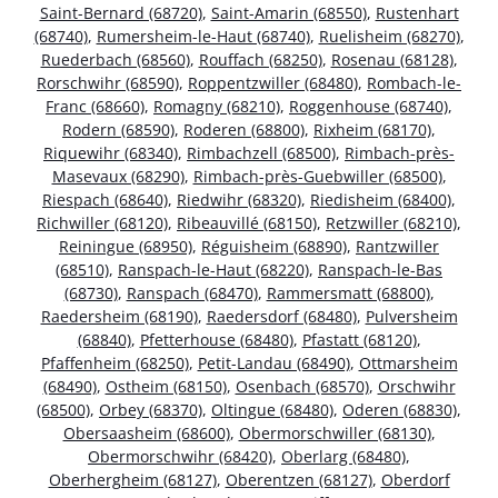
Saint-Bernard (68720)
,
Saint-Amarin (68550)
,
Rustenhart
(68740)
,
Rumersheim-le-Haut (68740)
,
Ruelisheim (68270)
,
Ruederbach (68560)
,
Rouffach (68250)
,
Rosenau (68128)
,
Rorschwihr (68590)
,
Roppentzwiller (68480)
,
Rombach-le-
Franc (68660)
,
Romagny (68210)
,
Roggenhouse (68740)
,
Rodern (68590)
,
Roderen (68800)
,
Rixheim (68170)
,
Riquewihr (68340)
,
Rimbachzell (68500)
,
Rimbach-près-
Masevaux (68290)
,
Rimbach-près-Guebwiller (68500)
,
Riespach (68640)
,
Riedwihr (68320)
,
Riedisheim (68400)
,
Richwiller (68120)
,
Ribeauvillé (68150)
,
Retzwiller (68210)
,
Reiningue (68950)
,
Réguisheim (68890)
,
Rantzwiller
(68510)
,
Ranspach-le-Haut (68220)
,
Ranspach-le-Bas
(68730)
,
Ranspach (68470)
,
Rammersmatt (68800)
,
Raedersheim (68190)
,
Raedersdorf (68480)
,
Pulversheim
(68840)
,
Pfetterhouse (68480)
,
Pfastatt (68120)
,
Pfaffenheim (68250)
,
Petit-Landau (68490)
,
Ottmarsheim
(68490)
,
Ostheim (68150)
,
Osenbach (68570)
,
Orschwihr
(68500)
,
Orbey (68370)
,
Oltingue (68480)
,
Oderen (68830)
,
Obersaasheim (68600)
,
Obermorschwiller (68130)
,
Obermorschwihr (68420)
,
Oberlarg (68480)
,
Oberhergheim (68127)
,
Oberentzen (68127)
,
Oberdorf