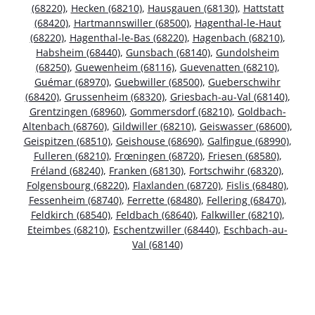
(68220)
,
Hecken (68210)
,
Hausgauen (68130)
,
Hattstatt
(68420)
,
Hartmannswiller (68500)
,
Hagenthal-le-Haut
(68220)
,
Hagenthal-le-Bas (68220)
,
Hagenbach (68210)
,
Habsheim (68440)
,
Gunsbach (68140)
,
Gundolsheim
(68250)
,
Guewenheim (68116)
,
Guevenatten (68210)
,
Guémar (68970)
,
Guebwiller (68500)
,
Gueberschwihr
(68420)
,
Grussenheim (68320)
,
Griesbach-au-Val (68140)
,
Grentzingen (68960)
,
Gommersdorf (68210)
,
Goldbach-
Altenbach (68760)
,
Gildwiller (68210)
,
Geiswasser (68600)
,
Geispitzen (68510)
,
Geishouse (68690)
,
Galfingue (68990)
,
Fulleren (68210)
,
Frœningen (68720)
,
Friesen (68580)
,
Fréland (68240)
,
Franken (68130)
,
Fortschwihr (68320)
,
Folgensbourg (68220)
,
Flaxlanden (68720)
,
Fislis (68480)
,
Fessenheim (68740)
,
Ferrette (68480)
,
Fellering (68470)
,
Feldkirch (68540)
,
Feldbach (68640)
,
Falkwiller (68210)
,
Eteimbes (68210)
,
Eschentzwiller (68440)
,
Eschbach-au-
Val (68140)