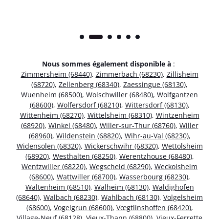
Nous sommes également disponible à
:
Zimmersheim (68440)
,
Zimmerbach (68230)
,
Zillisheim
(68720)
,
Zellenberg (68340)
,
Zaessingue (68130)
,
Wuenheim (68500)
,
Wolschwiller (68480)
,
Wolfgantzen
(68600)
,
Wolfersdorf (68210)
,
Wittersdorf (68130)
,
Wittenheim (68270)
,
Wittelsheim (68310)
,
Wintzenheim
(68920)
,
Winkel (68480)
,
Willer-sur-Thur (68760)
,
Willer
(68960)
,
Wildenstein (68820)
,
Wihr-au-Val (68230)
,
Widensolen (68320)
,
Wickerschwihr (68320)
,
Wettolsheim
(68920)
,
Westhalten (68250)
,
Werentzhouse (68480)
,
Wentzwiller (68220)
,
Wegscheid (68290)
,
Weckolsheim
(68600)
,
Wattwiller (68700)
,
Wasserbourg (68230)
,
Waltenheim (68510)
,
Walheim (68130)
,
Waldighofen
(68640)
,
Walbach (68230)
,
Wahlbach (68130)
,
Volgelsheim
(68600)
,
Vogelgrun (68600)
,
Vœgtlinshoffen (68420)
,
Village-Neuf (68128)
,
Vieux-Thann (68800)
,
Vieux-Ferrette