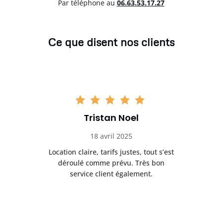
Par téléphone au
06.63.53.17.27
Ce que disent nos clients
Tristan Noel
18 avril 2025
 de
Location claire, tarifs justes, tout s’est
Se
t
déroulé comme prévu. Très bon
pile
service client également.