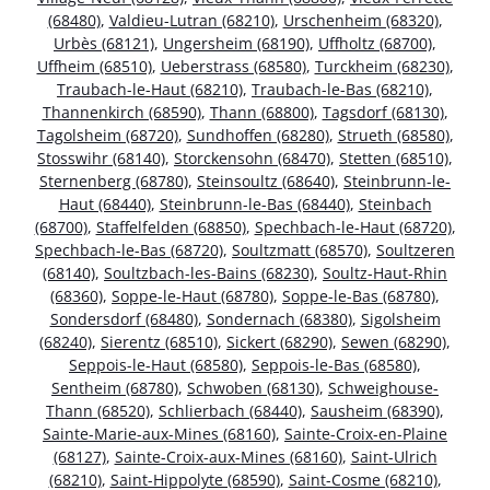
(68480)
,
Valdieu-Lutran (68210)
,
Urschenheim (68320)
,
Urbès (68121)
,
Ungersheim (68190)
,
Uffholtz (68700)
,
Uffheim (68510)
,
Ueberstrass (68580)
,
Turckheim (68230)
,
Traubach-le-Haut (68210)
,
Traubach-le-Bas (68210)
,
Thannenkirch (68590)
,
Thann (68800)
,
Tagsdorf (68130)
,
Tagolsheim (68720)
,
Sundhoffen (68280)
,
Strueth (68580)
,
Stosswihr (68140)
,
Storckensohn (68470)
,
Stetten (68510)
,
Sternenberg (68780)
,
Steinsoultz (68640)
,
Steinbrunn-le-
Haut (68440)
,
Steinbrunn-le-Bas (68440)
,
Steinbach
(68700)
,
Staffelfelden (68850)
,
Spechbach-le-Haut (68720)
,
Spechbach-le-Bas (68720)
,
Soultzmatt (68570)
,
Soultzeren
(68140)
,
Soultzbach-les-Bains (68230)
,
Soultz-Haut-Rhin
(68360)
,
Soppe-le-Haut (68780)
,
Soppe-le-Bas (68780)
,
Sondersdorf (68480)
,
Sondernach (68380)
,
Sigolsheim
(68240)
,
Sierentz (68510)
,
Sickert (68290)
,
Sewen (68290)
,
Seppois-le-Haut (68580)
,
Seppois-le-Bas (68580)
,
Sentheim (68780)
,
Schwoben (68130)
,
Schweighouse-
Thann (68520)
,
Schlierbach (68440)
,
Sausheim (68390)
,
Sainte-Marie-aux-Mines (68160)
,
Sainte-Croix-en-Plaine
(68127)
,
Sainte-Croix-aux-Mines (68160)
,
Saint-Ulrich
(68210)
,
Saint-Hippolyte (68590)
,
Saint-Cosme (68210)
,