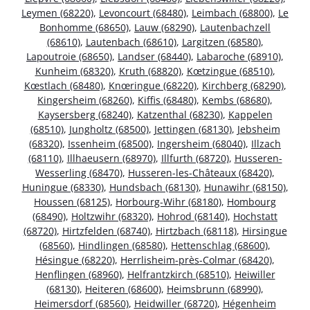
Leymen (68220)
,
Levoncourt (68480)
,
Leimbach (68800)
,
Le
Bonhomme (68650)
,
Lauw (68290)
,
Lautenbachzell
(68610)
,
Lautenbach (68610)
,
Largitzen (68580)
,
Lapoutroie (68650)
,
Landser (68440)
,
Labaroche (68910)
,
Kunheim (68320)
,
Kruth (68820)
,
Kœtzingue (68510)
,
Kœstlach (68480)
,
Knœringue (68220)
,
Kirchberg (68290)
,
Kingersheim (68260)
,
Kiffis (68480)
,
Kembs (68680)
,
Kaysersberg (68240)
,
Katzenthal (68230)
,
Kappelen
(68510)
,
Jungholtz (68500)
,
Jettingen (68130)
,
Jebsheim
(68320)
,
Issenheim (68500)
,
Ingersheim (68040)
,
Illzach
(68110)
,
Illhaeusern (68970)
,
Illfurth (68720)
,
Husseren-
Wesserling (68470)
,
Husseren-les-Châteaux (68420)
,
Huningue (68330)
,
Hundsbach (68130)
,
Hunawihr (68150)
,
Houssen (68125)
,
Horbourg-Wihr (68180)
,
Hombourg
(68490)
,
Holtzwihr (68320)
,
Hohrod (68140)
,
Hochstatt
(68720)
,
Hirtzfelden (68740)
,
Hirtzbach (68118)
,
Hirsingue
(68560)
,
Hindlingen (68580)
,
Hettenschlag (68600)
,
Hésingue (68220)
,
Herrlisheim-près-Colmar (68420)
,
Henflingen (68960)
,
Helfrantzkirch (68510)
,
Heiwiller
(68130)
,
Heiteren (68600)
,
Heimsbrunn (68990)
,
Heimersdorf (68560)
,
Heidwiller (68720)
,
Hégenheim