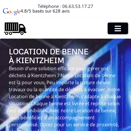
Téléphone :
06.63.53.17.27
4.8/5 basés sur 628 avis
LOCATION DE BENNE
À KIENTZHEIM
Besoin d’une solution efficace pour gérer vos
déchets à Kientzheim ? Notre Location de benne
est là pour vous. Peu importe la nature de vos
travaux ou la quantité de déchets à évacuer, notre
Location de benne à Kientzheim s’adapte à chaque
situation. Chaque benne est livrée et reprise selon
vos disponibilités. Avec notre Location de benne,
vous bénéficiez d’un accompagnement
personnalisé. Optez pour un service de proximité,