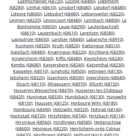
Luemschwiller (68720)
,
Lucelle (68480)
,
Logelheim
(68280)
,
Linthal (68610)
,
Linsdorf (68480)
,
Ligsdorf (68480)
,
Lièpvre (68660)
,
Liebsdorf (68480)
,
Liebenswiller (68220)
,
Leymen (68220)
,
Levoncourt (68480)
,
Leimbach (68800)
,
Le
Bonhomme (68650)
,
Lauw (68290)
,
Lautenbachzell
(68610)
,
Lautenbach (68610)
,
Largitzen (68580)
,
Lapoutroie (68650)
,
Landser (68440)
,
Labaroche (68910)
,
Kunheim (68320)
,
Kruth (68820)
,
Kœtzingue (68510)
,
Kœstlach (68480)
,
Knœringue (68220)
,
Kirchberg (68290)
,
Kingersheim (68260)
,
Kiffis (68480)
,
Kientzheim (68240)
,
Kembs (68680)
,
Kaysersberg (68240)
,
Katzenthal (68230)
,
Kappelen (68510)
,
Jungholtz (68500)
,
Jettingen (68130)
,
Jebsheim (68320)
,
Issenheim (68500)
,
Ingersheim (68040)
,
Illzach (68110)
,
Illhaeusern (68970)
,
Illfurth (68720)
,
Husseren-Wesserling (68470)
,
Husseren-les-Châteaux
(68420)
,
Huningue (68330)
,
Hundsbach (68130)
,
Hunawihr
(68150)
,
Houssen (68125)
,
Horbourg-Wihr (68180)
,
Hombourg (68490)
,
Holtzwihr (68320)
,
Hohrod (68140)
,
Hochstatt (68720)
,
Hirtzfelden (68740)
,
Hirtzbach (68118)
,
Hirsingue (68560)
,
Hindlingen (68580)
,
Hettenschlag
(68600)
,
Hésingue (68220)
,
Herrlisheim-près-Colmar
(68420)
,
Henflingen (68960)
,
Helfrantzkirch (68510)
,