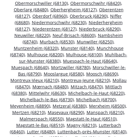
Obermorschwiller (68130)
,
Obermorschwihr (68420)
,
Oberlarg (68480)
,
Oberhergheim (68127)
,
Oberentzen
(68127)
,
Oberdorf (68960)
,
Oberbruck (68290)
,
Niffer
(68680)
,
Niedermorschwihr (68230)
,
Niederhergheim
(68127)
,
Niederentzen (68127)
,
Niederbruck (68290)
,
Neuwiller (68220)
,
Neuf-Brisach (68600)
,
Nambsheim
(68740)
,
Murbach (68530)
,
Munwiller (68250)
,
Muntzenheim (68320)
,
Munster (68140)
,
Munchhouse
(68740)
,
Mulhouse (68200)
,
Mulhouse (68100)
,
Muhlbach-
sur-Munster (68380)
,
Muespach-le-Haut (68640)
,
Muespach (68640)
,
Mortzwiller (68780)
,
Morschwiller-le-
Bas (68790)
,
Mooslargue (68580)
,
Moosch (68690)
,
Montreux-Vieux (68210)
,
Montreux-Jeune (68210)
,
Mollau
(68470)
,
Mœrnach (68480)
,
Mitzach (68470)
,
Mittlach
(68380)
,
Mittelwihr (68630)
,
Michelbach-le-Haut (68220)
,
Michelbach-le-Bas (68730)
,
Michelbach (68700)
,
Meyenheim (68890)
,
Metzeral (68380)
,
Merxheim (68500)
,
Mertzen (68210)
,
Masevaux (68290)
,
Manspach (68210)
,
Malmerspach (68550)
,
Magstatt-le-Haut (68510)
,
Magstatt-le-Bas (68510)
,
Magny (68210)
,
Lutterbach
(68460)
,
Lutter (68480)
,
Luttenbach-près-Munster (68140)
,