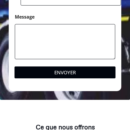
h
o
n
Message
e
ENVOYER
Ce que nous offrons