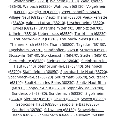
Waltenheim (68510)
,
Walheim (68130)
,
Waldighofen
(68640)
,
Walbach (68230)
,
Wahlbach (68130)
,
Volgelsheim
(68600)
,
Vogelgrun (68600)
,
Vœgtlinshoffen (68420)
,
Village-Neuf (68128)
,
Vieux-Thann (68800)
,
Vieux-Ferrette
(68480)
,
Valdieu-Lutran (68210)
,
Urschenheim (68320)
,
Urbès (68121)
,
Ungersheim (68190)
,
Uffholtz (68700)
,
Uffheim (68510)
,
Ueberstrass (68580)
,
Turckheim (68230)
,
Traubach-le-Haut (68210)
,
Traubach-le-Bas (68210)
,
Thannenkirch (68590)
,
Thann (68800)
,
Tagsdorf (68130)
,
Tagolsheim (68720)
,
Sundhoffen (68280)
,
Strueth (68580)
,
Stosswihr (68140)
,
Storckensohn (68470)
,
Stetten (68510)
,
Sternenberg (68780)
,
Steinsoultz (68640)
,
Steinbrunn-le-
Haut (68440)
,
Steinbrunn-le-Bas (68440)
,
Steinbach
(68700)
,
Staffelfelden (68850)
,
Spechbach-le-Haut (68720)
,
Spechbach-le-Bas (68720)
,
Soultzmatt (68570)
,
Soultzeren
(68140)
,
Soultzbach-les-Bains (68230)
,
Soultz-Haut-Rhin
(68360)
,
Soppe-le-Haut (68780)
,
Soppe-le-Bas (68780)
,
Sondersdorf (68480)
,
Sondernach (68380)
,
Sigolsheim
(68240)
,
Sierentz (68510)
,
Sickert (68290)
,
Sewen (68290)
,
Seppois-le-Haut (68580)
,
Seppois-le-Bas (68580)
,
Sentheim (68780)
,
Schwoben (68130)
,
Schweighouse-
Thann (68520)
,
Schlierbach (68440)
,
Sausheim (68390)
,