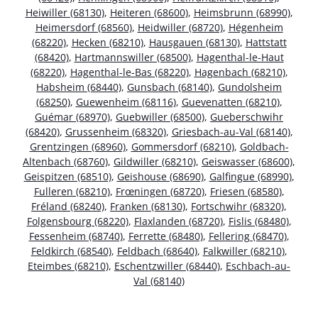
Heiwiller (68130)
,
Heiteren (68600)
,
Heimsbrunn (68990)
,
Heimersdorf (68560)
,
Heidwiller (68720)
,
Hégenheim
(68220)
,
Hecken (68210)
,
Hausgauen (68130)
,
Hattstatt
(68420)
,
Hartmannswiller (68500)
,
Hagenthal-le-Haut
(68220)
,
Hagenthal-le-Bas (68220)
,
Hagenbach (68210)
,
Habsheim (68440)
,
Gunsbach (68140)
,
Gundolsheim
(68250)
,
Guewenheim (68116)
,
Guevenatten (68210)
,
Guémar (68970)
,
Guebwiller (68500)
,
Gueberschwihr
(68420)
,
Grussenheim (68320)
,
Griesbach-au-Val (68140)
,
Grentzingen (68960)
,
Gommersdorf (68210)
,
Goldbach-
Altenbach (68760)
,
Gildwiller (68210)
,
Geiswasser (68600)
,
Geispitzen (68510)
,
Geishouse (68690)
,
Galfingue (68990)
,
Fulleren (68210)
,
Frœningen (68720)
,
Friesen (68580)
,
Fréland (68240)
,
Franken (68130)
,
Fortschwihr (68320)
,
Folgensbourg (68220)
,
Flaxlanden (68720)
,
Fislis (68480)
,
Fessenheim (68740)
,
Ferrette (68480)
,
Fellering (68470)
,
Feldkirch (68540)
,
Feldbach (68640)
,
Falkwiller (68210)
,
Eteimbes (68210)
,
Eschentzwiller (68440)
,
Eschbach-au-
Val (68140)