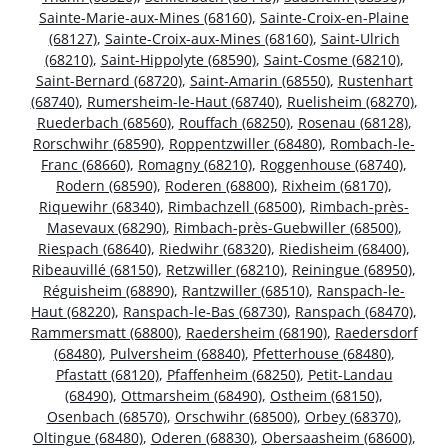
Sainte-Marie-aux-Mines (68160)
,
Sainte-Croix-en-Plaine
(68127)
,
Sainte-Croix-aux-Mines (68160)
,
Saint-Ulrich
(68210)
,
Saint-Hippolyte (68590)
,
Saint-Cosme (68210)
,
Saint-Bernard (68720)
,
Saint-Amarin (68550)
,
Rustenhart
(68740)
,
Rumersheim-le-Haut (68740)
,
Ruelisheim (68270)
,
Ruederbach (68560)
,
Rouffach (68250)
,
Rosenau (68128)
,
Rorschwihr (68590)
,
Roppentzwiller (68480)
,
Rombach-le-
Franc (68660)
,
Romagny (68210)
,
Roggenhouse (68740)
,
Rodern (68590)
,
Roderen (68800)
,
Rixheim (68170)
,
Riquewihr (68340)
,
Rimbachzell (68500)
,
Rimbach-près-
Masevaux (68290)
,
Rimbach-près-Guebwiller (68500)
,
Riespach (68640)
,
Riedwihr (68320)
,
Riedisheim (68400)
,
Ribeauvillé (68150)
,
Retzwiller (68210)
,
Reiningue (68950)
,
Réguisheim (68890)
,
Rantzwiller (68510)
,
Ranspach-le-
Haut (68220)
,
Ranspach-le-Bas (68730)
,
Ranspach (68470)
,
Rammersmatt (68800)
,
Raedersheim (68190)
,
Raedersdorf
(68480)
,
Pulversheim (68840)
,
Pfetterhouse (68480)
,
Pfastatt (68120)
,
Pfaffenheim (68250)
,
Petit-Landau
(68490)
,
Ottmarsheim (68490)
,
Ostheim (68150)
,
Osenbach (68570)
,
Orschwihr (68500)
,
Orbey (68370)
,
Oltingue (68480)
,
Oderen (68830)
,
Obersaasheim (68600)
,