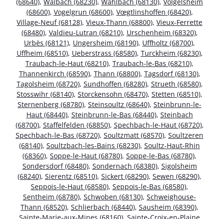
(68640)
,
Walbach (68230)
,
Wahlbach (68130)
,
Volgelsheim
(68600)
,
Vogelgrun (68600)
,
Vœgtlinshoffen (68420)
,
Village-Neuf (68128)
,
Vieux-Thann (68800)
,
Vieux-Ferrette
(68480)
,
Valdieu-Lutran (68210)
,
Urschenheim (68320)
,
Urbès (68121)
,
Ungersheim (68190)
,
Uffholtz (68700)
,
Uffheim (68510)
,
Ueberstrass (68580)
,
Turckheim (68230)
,
Traubach-le-Haut (68210)
,
Traubach-le-Bas (68210)
,
Thannenkirch (68590)
,
Thann (68800)
,
Tagsdorf (68130)
,
Tagolsheim (68720)
,
Sundhoffen (68280)
,
Strueth (68580)
,
Stosswihr (68140)
,
Storckensohn (68470)
,
Stetten (68510)
,
Sternenberg (68780)
,
Steinsoultz (68640)
,
Steinbrunn-le-
Haut (68440)
,
Steinbrunn-le-Bas (68440)
,
Steinbach
(68700)
,
Staffelfelden (68850)
,
Spechbach-le-Haut (68720)
,
Spechbach-le-Bas (68720)
,
Soultzmatt (68570)
,
Soultzeren
(68140)
,
Soultzbach-les-Bains (68230)
,
Soultz-Haut-Rhin
(68360)
,
Soppe-le-Haut (68780)
,
Soppe-le-Bas (68780)
,
Sondersdorf (68480)
,
Sondernach (68380)
,
Sigolsheim
(68240)
,
Sierentz (68510)
,
Sickert (68290)
,
Sewen (68290)
,
Seppois-le-Haut (68580)
,
Seppois-le-Bas (68580)
,
Sentheim (68780)
,
Schwoben (68130)
,
Schweighouse-
Thann (68520)
,
Schlierbach (68440)
,
Sausheim (68390)
,
Sainte-Marie-aux-Mines (68160)
,
Sainte-Croix-en-Plaine