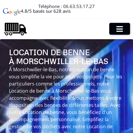
Téléphone :
06.63.53.17.27
4.8/5 basés sur 628 avis
LOCATION DE BENNE
À MORSCHWILLER-LE-BAS
À Morschwiller-le-Bas, notre Location de benne
vous simplifie la vie pour tous vos projets. Pour les
particuliers comme les professionnels, notre
Location de benne à Morschwiller-le-Bas vous
accompagne avec flexibilité. Nous mettons à votre
disposition des bennes de différentes tailles. Avec
notre Location de benne, vous bénéficiez d’un
accompagnement personnalisé. Simplifiez la
gestion de vos déchets avec notre Location de