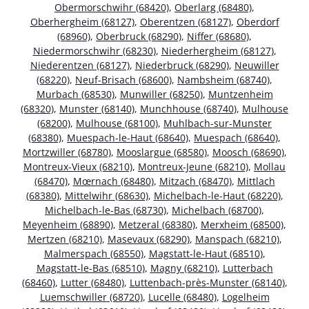
Obermorschwihr (68420)
,
Oberlarg (68480)
,
Oberhergheim (68127)
,
Oberentzen (68127)
,
Oberdorf
(68960)
,
Oberbruck (68290)
,
Niffer (68680)
,
Niedermorschwihr (68230)
,
Niederhergheim (68127)
,
Niederentzen (68127)
,
Niederbruck (68290)
,
Neuwiller
(68220)
,
Neuf-Brisach (68600)
,
Nambsheim (68740)
,
Murbach (68530)
,
Munwiller (68250)
,
Muntzenheim
(68320)
,
Munster (68140)
,
Munchhouse (68740)
,
Mulhouse
(68200)
,
Mulhouse (68100)
,
Muhlbach-sur-Munster
(68380)
,
Muespach-le-Haut (68640)
,
Muespach (68640)
,
Mortzwiller (68780)
,
Mooslargue (68580)
,
Moosch (68690)
,
Montreux-Vieux (68210)
,
Montreux-Jeune (68210)
,
Mollau
(68470)
,
Mœrnach (68480)
,
Mitzach (68470)
,
Mittlach
(68380)
,
Mittelwihr (68630)
,
Michelbach-le-Haut (68220)
,
Michelbach-le-Bas (68730)
,
Michelbach (68700)
,
Meyenheim (68890)
,
Metzeral (68380)
,
Merxheim (68500)
,
Mertzen (68210)
,
Masevaux (68290)
,
Manspach (68210)
,
Malmerspach (68550)
,
Magstatt-le-Haut (68510)
,
Magstatt-le-Bas (68510)
,
Magny (68210)
,
Lutterbach
(68460)
,
Lutter (68480)
,
Luttenbach-près-Munster (68140)
,
Luemschwiller (68720)
,
Lucelle (68480)
,
Logelheim