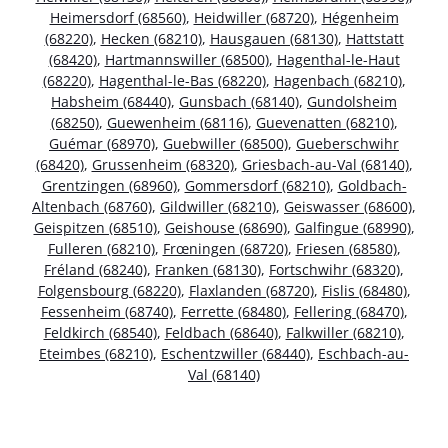
Heimersdorf (68560)
,
Heidwiller (68720)
,
Hégenheim
(68220)
,
Hecken (68210)
,
Hausgauen (68130)
,
Hattstatt
(68420)
,
Hartmannswiller (68500)
,
Hagenthal-le-Haut
(68220)
,
Hagenthal-le-Bas (68220)
,
Hagenbach (68210)
,
Habsheim (68440)
,
Gunsbach (68140)
,
Gundolsheim
(68250)
,
Guewenheim (68116)
,
Guevenatten (68210)
,
Guémar (68970)
,
Guebwiller (68500)
,
Gueberschwihr
(68420)
,
Grussenheim (68320)
,
Griesbach-au-Val (68140)
,
Grentzingen (68960)
,
Gommersdorf (68210)
,
Goldbach-
Altenbach (68760)
,
Gildwiller (68210)
,
Geiswasser (68600)
,
Geispitzen (68510)
,
Geishouse (68690)
,
Galfingue (68990)
,
Fulleren (68210)
,
Frœningen (68720)
,
Friesen (68580)
,
Fréland (68240)
,
Franken (68130)
,
Fortschwihr (68320)
,
Folgensbourg (68220)
,
Flaxlanden (68720)
,
Fislis (68480)
,
Fessenheim (68740)
,
Ferrette (68480)
,
Fellering (68470)
,
Feldkirch (68540)
,
Feldbach (68640)
,
Falkwiller (68210)
,
Eteimbes (68210)
,
Eschentzwiller (68440)
,
Eschbach-au-
Val (68140)