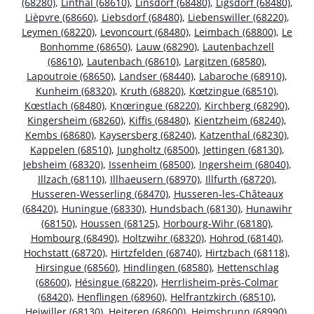
(68280)
,
Linthal (68610)
,
Linsdorf (68480)
,
Ligsdorf (68480)
,
Lièpvre (68660)
,
Liebsdorf (68480)
,
Liebenswiller (68220)
,
Leymen (68220)
,
Levoncourt (68480)
,
Leimbach (68800)
,
Le
Bonhomme (68650)
,
Lauw (68290)
,
Lautenbachzell
(68610)
,
Lautenbach (68610)
,
Largitzen (68580)
,
Lapoutroie (68650)
,
Landser (68440)
,
Labaroche (68910)
,
Kunheim (68320)
,
Kruth (68820)
,
Kœtzingue (68510)
,
Kœstlach (68480)
,
Knœringue (68220)
,
Kirchberg (68290)
,
Kingersheim (68260)
,
Kiffis (68480)
,
Kientzheim (68240)
,
Kembs (68680)
,
Kaysersberg (68240)
,
Katzenthal (68230)
,
Kappelen (68510)
,
Jungholtz (68500)
,
Jettingen (68130)
,
Jebsheim (68320)
,
Issenheim (68500)
,
Ingersheim (68040)
,
Illzach (68110)
,
Illhaeusern (68970)
,
Illfurth (68720)
,
Husseren-Wesserling (68470)
,
Husseren-les-Châteaux
(68420)
,
Huningue (68330)
,
Hundsbach (68130)
,
Hunawihr
(68150)
,
Houssen (68125)
,
Horbourg-Wihr (68180)
,
Hombourg (68490)
,
Holtzwihr (68320)
,
Hohrod (68140)
,
Hochstatt (68720)
,
Hirtzfelden (68740)
,
Hirtzbach (68118)
,
Hirsingue (68560)
,
Hindlingen (68580)
,
Hettenschlag
(68600)
,
Hésingue (68220)
,
Herrlisheim-près-Colmar
(68420)
,
Henflingen (68960)
,
Helfrantzkirch (68510)
,
Heiwiller (68130)
,
Heiteren (68600)
,
Heimsbrunn (68990)
,