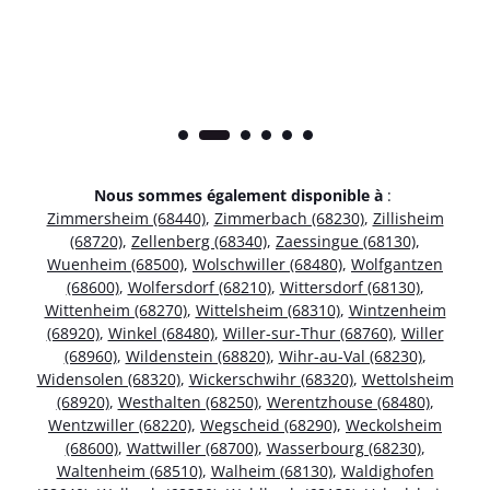
Nous sommes également disponible à
:
Zimmersheim (68440)
,
Zimmerbach (68230)
,
Zillisheim
(68720)
,
Zellenberg (68340)
,
Zaessingue (68130)
,
Wuenheim (68500)
,
Wolschwiller (68480)
,
Wolfgantzen
(68600)
,
Wolfersdorf (68210)
,
Wittersdorf (68130)
,
Wittenheim (68270)
,
Wittelsheim (68310)
,
Wintzenheim
(68920)
,
Winkel (68480)
,
Willer-sur-Thur (68760)
,
Willer
(68960)
,
Wildenstein (68820)
,
Wihr-au-Val (68230)
,
Widensolen (68320)
,
Wickerschwihr (68320)
,
Wettolsheim
(68920)
,
Westhalten (68250)
,
Werentzhouse (68480)
,
Wentzwiller (68220)
,
Wegscheid (68290)
,
Weckolsheim
(68600)
,
Wattwiller (68700)
,
Wasserbourg (68230)
,
Waltenheim (68510)
,
Walheim (68130)
,
Waldighofen