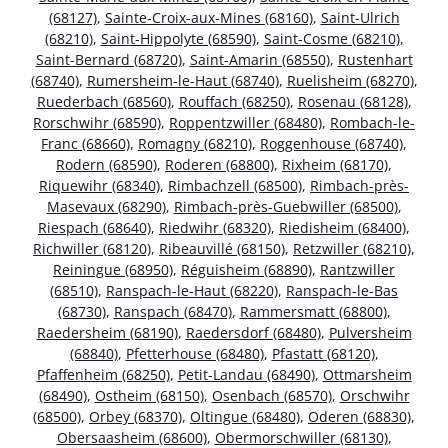
(68127)
,
Sainte-Croix-aux-Mines (68160)
,
Saint-Ulrich
(68210)
,
Saint-Hippolyte (68590)
,
Saint-Cosme (68210)
,
Saint-Bernard (68720)
,
Saint-Amarin (68550)
,
Rustenhart
(68740)
,
Rumersheim-le-Haut (68740)
,
Ruelisheim (68270)
,
Ruederbach (68560)
,
Rouffach (68250)
,
Rosenau (68128)
,
Rorschwihr (68590)
,
Roppentzwiller (68480)
,
Rombach-le-
Franc (68660)
,
Romagny (68210)
,
Roggenhouse (68740)
,
Rodern (68590)
,
Roderen (68800)
,
Rixheim (68170)
,
Riquewihr (68340)
,
Rimbachzell (68500)
,
Rimbach-près-
Masevaux (68290)
,
Rimbach-près-Guebwiller (68500)
,
Riespach (68640)
,
Riedwihr (68320)
,
Riedisheim (68400)
,
Richwiller (68120)
,
Ribeauvillé (68150)
,
Retzwiller (68210)
,
Reiningue (68950)
,
Réguisheim (68890)
,
Rantzwiller
(68510)
,
Ranspach-le-Haut (68220)
,
Ranspach-le-Bas
(68730)
,
Ranspach (68470)
,
Rammersmatt (68800)
,
Raedersheim (68190)
,
Raedersdorf (68480)
,
Pulversheim
(68840)
,
Pfetterhouse (68480)
,
Pfastatt (68120)
,
Pfaffenheim (68250)
,
Petit-Landau (68490)
,
Ottmarsheim
(68490)
,
Ostheim (68150)
,
Osenbach (68570)
,
Orschwihr
(68500)
,
Orbey (68370)
,
Oltingue (68480)
,
Oderen (68830)
,
Obersaasheim (68600)
,
Obermorschwiller (68130)
,