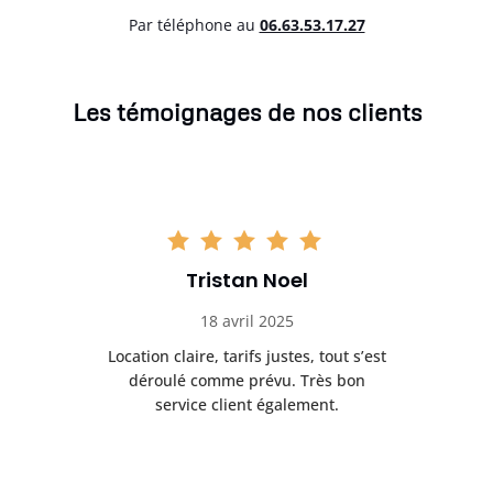
Par téléphone au
06.63.53.17.27
Les témoignages de nos clients
Tristan Noel
18 avril 2025
 de
Location claire, tarifs justes, tout s’est
Se
t
déroulé comme prévu. Très bon
pile
service client également.