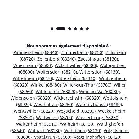
Nous sommes également disponible à
:
Zimmersheim (68440)
,
Zimmerbach (68230)
,
Zillisheim
(68720)
,
Zellenberg (68340)
,
Zaessingue (68130)
,
Wuenheim (68500)
,
Wolschwiller (68480)
,
Wolfgantzen
(68600)
,
Wolfersdorf (68210)
,
Wittersdorf (68130)
,
Wittenheim (68270)
,
Wittelsheim (68310)
,
Wintzenheim
(68920)
,
Winkel (68480)
,
Willer-sur-Thur (68760)
,
Willer
(68960)
,
Wildenstein (68820)
,
Wihr-au-Val (68230)
,
Widensolen (68320)
,
Wickerschwihr (68320)
,
Wettolsheim
(68920)
,
Westhalten (68250)
,
Werentzhouse (68480)
,
Wentzwiller (68220)
,
Wegscheid (68290)
,
Weckolsheim
(68600)
,
Wattwiller (68700)
,
Wasserbourg (68230)
,
Waltenheim (68510)
,
Walheim (68130)
,
Waldighofen
(68640)
,
Walbach (68230)
,
Wahlbach (68130)
,
Volgelsheim
(68600)
,
Vogelgrun (68600)
,
Vœgtlinshoffen (68420)
,