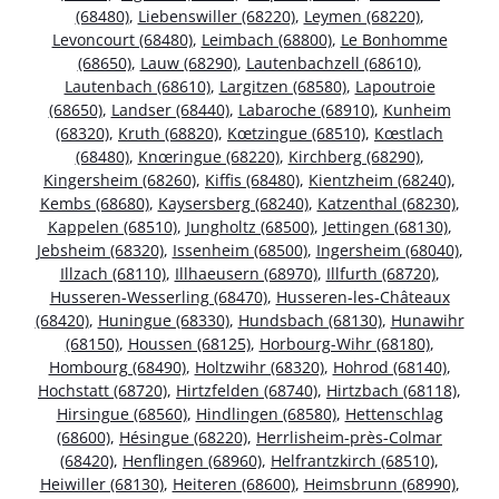
(68480)
,
Liebenswiller (68220)
,
Leymen (68220)
,
Levoncourt (68480)
,
Leimbach (68800)
,
Le Bonhomme
(68650)
,
Lauw (68290)
,
Lautenbachzell (68610)
,
Lautenbach (68610)
,
Largitzen (68580)
,
Lapoutroie
(68650)
,
Landser (68440)
,
Labaroche (68910)
,
Kunheim
(68320)
,
Kruth (68820)
,
Kœtzingue (68510)
,
Kœstlach
(68480)
,
Knœringue (68220)
,
Kirchberg (68290)
,
Kingersheim (68260)
,
Kiffis (68480)
,
Kientzheim (68240)
,
Kembs (68680)
,
Kaysersberg (68240)
,
Katzenthal (68230)
,
Kappelen (68510)
,
Jungholtz (68500)
,
Jettingen (68130)
,
Jebsheim (68320)
,
Issenheim (68500)
,
Ingersheim (68040)
,
Illzach (68110)
,
Illhaeusern (68970)
,
Illfurth (68720)
,
Husseren-Wesserling (68470)
,
Husseren-les-Châteaux
(68420)
,
Huningue (68330)
,
Hundsbach (68130)
,
Hunawihr
(68150)
,
Houssen (68125)
,
Horbourg-Wihr (68180)
,
Hombourg (68490)
,
Holtzwihr (68320)
,
Hohrod (68140)
,
Hochstatt (68720)
,
Hirtzfelden (68740)
,
Hirtzbach (68118)
,
Hirsingue (68560)
,
Hindlingen (68580)
,
Hettenschlag
(68600)
,
Hésingue (68220)
,
Herrlisheim-près-Colmar
(68420)
,
Henflingen (68960)
,
Helfrantzkirch (68510)
,
Heiwiller (68130)
,
Heiteren (68600)
,
Heimsbrunn (68990)
,