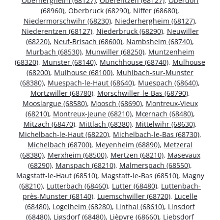
Oberhergheim (68127)
,
Oberentzen (68127)
,
Oberdorf
(68960)
,
Oberbruck (68290)
,
Niffer (68680)
,
Niedermorschwihr (68230)
,
Niederhergheim (68127)
,
Niederentzen (68127)
,
Niederbruck (68290)
,
Neuwiller
(68220)
,
Neuf-Brisach (68600)
,
Nambsheim (68740)
,
Murbach (68530)
,
Munwiller (68250)
,
Muntzenheim
(68320)
,
Munster (68140)
,
Munchhouse (68740)
,
Mulhouse
(68200)
,
Mulhouse (68100)
,
Muhlbach-sur-Munster
(68380)
,
Muespach-le-Haut (68640)
,
Muespach (68640)
,
Mortzwiller (68780)
,
Morschwiller-le-Bas (68790)
,
Mooslargue (68580)
,
Moosch (68690)
,
Montreux-Vieux
(68210)
,
Montreux-Jeune (68210)
,
Mœrnach (68480)
,
Mitzach (68470)
,
Mittlach (68380)
,
Mittelwihr (68630)
,
Michelbach-le-Haut (68220)
,
Michelbach-le-Bas (68730)
,
Michelbach (68700)
,
Meyenheim (68890)
,
Metzeral
(68380)
,
Merxheim (68500)
,
Mertzen (68210)
,
Masevaux
(68290)
,
Manspach (68210)
,
Malmerspach (68550)
,
Magstatt-le-Haut (68510)
,
Magstatt-le-Bas (68510)
,
Magny
(68210)
,
Lutterbach (68460)
,
Lutter (68480)
,
Luttenbach-
près-Munster (68140)
,
Luemschwiller (68720)
,
Lucelle
(68480)
,
Logelheim (68280)
,
Linthal (68610)
,
Linsdorf
(68480)
,
Ligsdorf (68480)
,
Lièpvre (68660)
,
Liebsdorf