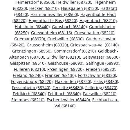
Heimersdorf (68560)
,
Heidwiller (68720)
,
Hégenheim
(68220)
,
Hecken (68210)
,
Hausgauen (68130)
,
Hattstatt
(68420)
,
Hartmannswiller (68500)
,
Hagenthal-le-Haut
(68220)
,
Hagenthal-le-Bas (68220)
,
Hagenbach (68210)
,
Habsheim (68440)
,
Gunsbach (68140)
,
Gundolsheim
(68250)
,
Guewenheim (68116)
,
Guevenatten (68210)
,
Guémar (68970)
,
Guebwiller (68500)
,
Gueberschwihr
(68420)
,
Grussenheim (68320)
,
Griesbach-au-Val (68140)
,
Grentzingen (68960)
,
Gommersdorf (68210)
,
Goldbach-
Altenbach (68760)
,
Gildwiller (68210)
,
Geiswasser (68600)
,
Geispitzen (68510)
,
Geishouse (68690)
,
Galfingue (68990)
,
Fulleren (68210)
,
Frœningen (68720)
,
Friesen (68580)
,
Fréland (68240)
,
Franken (68130)
,
Fortschwihr (68320)
,
Folgensbourg (68220)
,
Flaxlanden (68720)
,
Fislis (68480)
,
Fessenheim (68740)
,
Ferrette (68480)
,
Fellering (68470)
,
Feldkirch (68540)
,
Feldbach (68640)
,
Falkwiller (68210)
,
Eteimbes (68210)
,
Eschentzwiller (68440)
,
Eschbach-au-
Val (68140)