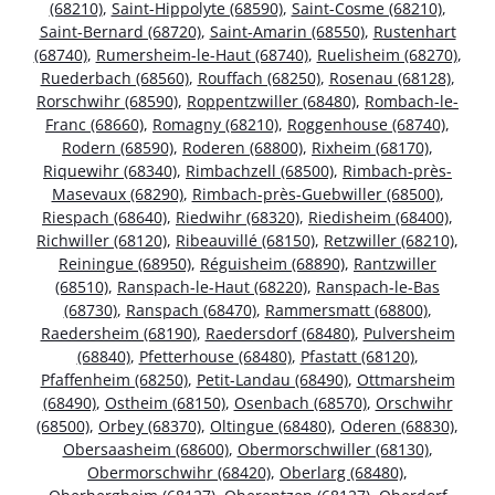
(68210)
,
Saint-Hippolyte (68590)
,
Saint-Cosme (68210)
,
Saint-Bernard (68720)
,
Saint-Amarin (68550)
,
Rustenhart
(68740)
,
Rumersheim-le-Haut (68740)
,
Ruelisheim (68270)
,
Ruederbach (68560)
,
Rouffach (68250)
,
Rosenau (68128)
,
Rorschwihr (68590)
,
Roppentzwiller (68480)
,
Rombach-le-
Franc (68660)
,
Romagny (68210)
,
Roggenhouse (68740)
,
Rodern (68590)
,
Roderen (68800)
,
Rixheim (68170)
,
Riquewihr (68340)
,
Rimbachzell (68500)
,
Rimbach-près-
Masevaux (68290)
,
Rimbach-près-Guebwiller (68500)
,
Riespach (68640)
,
Riedwihr (68320)
,
Riedisheim (68400)
,
Richwiller (68120)
,
Ribeauvillé (68150)
,
Retzwiller (68210)
,
Reiningue (68950)
,
Réguisheim (68890)
,
Rantzwiller
(68510)
,
Ranspach-le-Haut (68220)
,
Ranspach-le-Bas
(68730)
,
Ranspach (68470)
,
Rammersmatt (68800)
,
Raedersheim (68190)
,
Raedersdorf (68480)
,
Pulversheim
(68840)
,
Pfetterhouse (68480)
,
Pfastatt (68120)
,
Pfaffenheim (68250)
,
Petit-Landau (68490)
,
Ottmarsheim
(68490)
,
Ostheim (68150)
,
Osenbach (68570)
,
Orschwihr
(68500)
,
Orbey (68370)
,
Oltingue (68480)
,
Oderen (68830)
,
Obersaasheim (68600)
,
Obermorschwiller (68130)
,
Obermorschwihr (68420)
,
Oberlarg (68480)
,