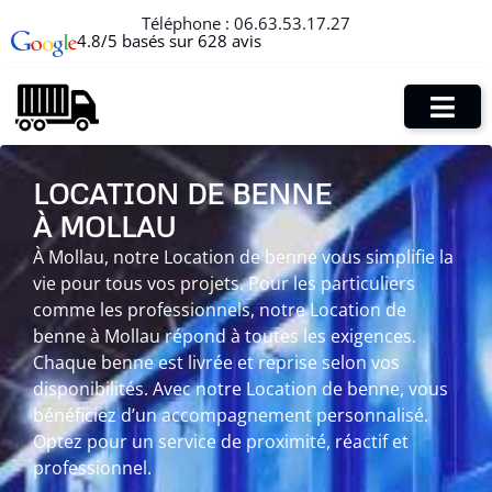
Téléphone :
06.63.53.17.27
4.8/5 basés sur 628 avis
LOCATION DE BENNE
À MOLLAU
À Mollau, notre Location de benne vous simplifie la
vie pour tous vos projets. Pour les particuliers
comme les professionnels, notre Location de
benne à Mollau répond à toutes les exigences.
Chaque benne est livrée et reprise selon vos
disponibilités. Avec notre Location de benne, vous
bénéficiez d’un accompagnement personnalisé.
Optez pour un service de proximité, réactif et
professionnel.