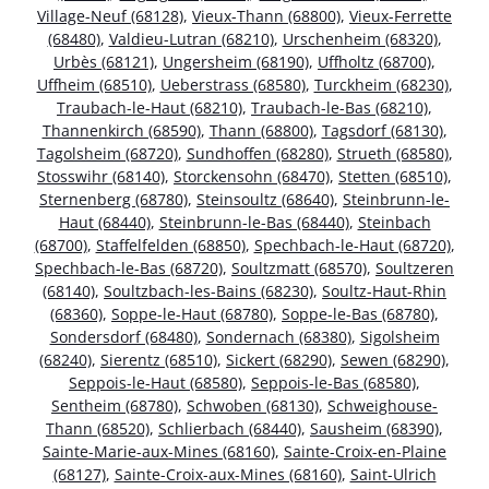
Village-Neuf (68128)
,
Vieux-Thann (68800)
,
Vieux-Ferrette
(68480)
,
Valdieu-Lutran (68210)
,
Urschenheim (68320)
,
Urbès (68121)
,
Ungersheim (68190)
,
Uffholtz (68700)
,
Uffheim (68510)
,
Ueberstrass (68580)
,
Turckheim (68230)
,
Traubach-le-Haut (68210)
,
Traubach-le-Bas (68210)
,
Thannenkirch (68590)
,
Thann (68800)
,
Tagsdorf (68130)
,
Tagolsheim (68720)
,
Sundhoffen (68280)
,
Strueth (68580)
,
Stosswihr (68140)
,
Storckensohn (68470)
,
Stetten (68510)
,
Sternenberg (68780)
,
Steinsoultz (68640)
,
Steinbrunn-le-
Haut (68440)
,
Steinbrunn-le-Bas (68440)
,
Steinbach
(68700)
,
Staffelfelden (68850)
,
Spechbach-le-Haut (68720)
,
Spechbach-le-Bas (68720)
,
Soultzmatt (68570)
,
Soultzeren
(68140)
,
Soultzbach-les-Bains (68230)
,
Soultz-Haut-Rhin
(68360)
,
Soppe-le-Haut (68780)
,
Soppe-le-Bas (68780)
,
Sondersdorf (68480)
,
Sondernach (68380)
,
Sigolsheim
(68240)
,
Sierentz (68510)
,
Sickert (68290)
,
Sewen (68290)
,
Seppois-le-Haut (68580)
,
Seppois-le-Bas (68580)
,
Sentheim (68780)
,
Schwoben (68130)
,
Schweighouse-
Thann (68520)
,
Schlierbach (68440)
,
Sausheim (68390)
,
Sainte-Marie-aux-Mines (68160)
,
Sainte-Croix-en-Plaine
(68127)
,
Sainte-Croix-aux-Mines (68160)
,
Saint-Ulrich