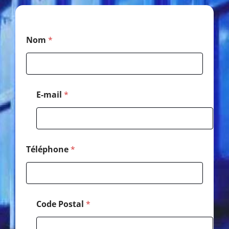
*
Nom
*
*
*
E-mail
*
Téléphone
*
Code Postal
*