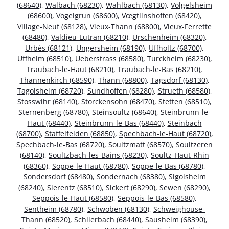
(68640)
,
Walbach (68230)
,
Wahlbach (68130)
,
Volgelsheim
(68600)
,
Vogelgrun (68600)
,
Vœgtlinshoffen (68420)
,
Village-Neuf (68128)
,
Vieux-Thann (68800)
,
Vieux-Ferrette
(68480)
,
Valdieu-Lutran (68210)
,
Urschenheim (68320)
,
Urbès (68121)
,
Ungersheim (68190)
,
Uffholtz (68700)
,
Uffheim (68510)
,
Ueberstrass (68580)
,
Turckheim (68230)
,
Traubach-le-Haut (68210)
,
Traubach-le-Bas (68210)
,
Thannenkirch (68590)
,
Thann (68800)
,
Tagsdorf (68130)
,
Tagolsheim (68720)
,
Sundhoffen (68280)
,
Strueth (68580)
,
Stosswihr (68140)
,
Storckensohn (68470)
,
Stetten (68510)
,
Sternenberg (68780)
,
Steinsoultz (68640)
,
Steinbrunn-le-
Haut (68440)
,
Steinbrunn-le-Bas (68440)
,
Steinbach
(68700)
,
Staffelfelden (68850)
,
Spechbach-le-Haut (68720)
,
Spechbach-le-Bas (68720)
,
Soultzmatt (68570)
,
Soultzeren
(68140)
,
Soultzbach-les-Bains (68230)
,
Soultz-Haut-Rhin
(68360)
,
Soppe-le-Haut (68780)
,
Soppe-le-Bas (68780)
,
Sondersdorf (68480)
,
Sondernach (68380)
,
Sigolsheim
(68240)
,
Sierentz (68510)
,
Sickert (68290)
,
Sewen (68290)
,
Seppois-le-Haut (68580)
,
Seppois-le-Bas (68580)
,
Sentheim (68780)
,
Schwoben (68130)
,
Schweighouse-
Thann (68520)
,
Schlierbach (68440)
,
Sausheim (68390)
,