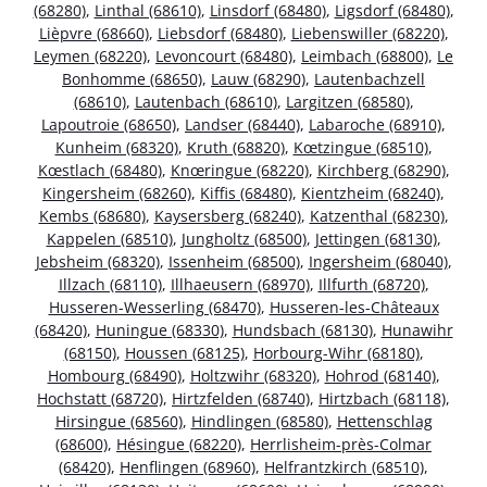
(68280)
,
Linthal (68610)
,
Linsdorf (68480)
,
Ligsdorf (68480)
,
Lièpvre (68660)
,
Liebsdorf (68480)
,
Liebenswiller (68220)
,
Leymen (68220)
,
Levoncourt (68480)
,
Leimbach (68800)
,
Le
Bonhomme (68650)
,
Lauw (68290)
,
Lautenbachzell
(68610)
,
Lautenbach (68610)
,
Largitzen (68580)
,
Lapoutroie (68650)
,
Landser (68440)
,
Labaroche (68910)
,
Kunheim (68320)
,
Kruth (68820)
,
Kœtzingue (68510)
,
Kœstlach (68480)
,
Knœringue (68220)
,
Kirchberg (68290)
,
Kingersheim (68260)
,
Kiffis (68480)
,
Kientzheim (68240)
,
Kembs (68680)
,
Kaysersberg (68240)
,
Katzenthal (68230)
,
Kappelen (68510)
,
Jungholtz (68500)
,
Jettingen (68130)
,
Jebsheim (68320)
,
Issenheim (68500)
,
Ingersheim (68040)
,
Illzach (68110)
,
Illhaeusern (68970)
,
Illfurth (68720)
,
Husseren-Wesserling (68470)
,
Husseren-les-Châteaux
(68420)
,
Huningue (68330)
,
Hundsbach (68130)
,
Hunawihr
(68150)
,
Houssen (68125)
,
Horbourg-Wihr (68180)
,
Hombourg (68490)
,
Holtzwihr (68320)
,
Hohrod (68140)
,
Hochstatt (68720)
,
Hirtzfelden (68740)
,
Hirtzbach (68118)
,
Hirsingue (68560)
,
Hindlingen (68580)
,
Hettenschlag
(68600)
,
Hésingue (68220)
,
Herrlisheim-près-Colmar
(68420)
,
Henflingen (68960)
,
Helfrantzkirch (68510)
,