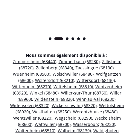
Nous sommes également disponible à
:
Zimmersheim (68440)
,
Zimmerbach (68230)
,
Zillisheim
(68720)
,
Zellenberg (68340)
,
Zaessingue (68130)
,
Wuenheim (68500)
,
Wolschwiller (68480)
,
Wolfgantzen
(68600)
,
Wolfersdorf (68210)
,
Wittersdorf (68130)
,
Wittenheim (68270)
,
Wittelsheim (68310)
,
Wintzenheim
(68920)
,
Winkel (68480)
,
Willer-sur-Thur (68760)
,
Willer
(68960)
,
Wildenstein (68820)
,
Wihr-au-Val (68230)
,
Widensolen (68320)
,
Wickerschwihr (68320)
,
Wettolsheim
(68920)
,
Westhalten (68250)
,
Werentzhouse (68480)
,
Wentzwiller (68220)
,
Wegscheid (68290)
,
Weckolsheim
(68600)
,
Wattwiller (68700)
,
Wasserbourg (68230)
,
Waltenheim (68510)
,
Walheim (68130)
,
Waldighofen