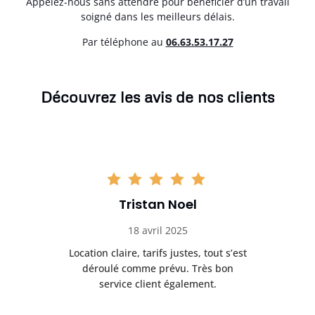
Appelez-nous sans attendre pour bénéficier d’un travail
soigné dans les meilleurs délais.
Par téléphone au
06.63.53.17.27
Découvrez les avis de nos clients
Tristan Noel
18 avril 2025
 de
Location claire, tarifs justes, tout s’est
Se
t
déroulé comme prévu. Très bon
pile
service client également.