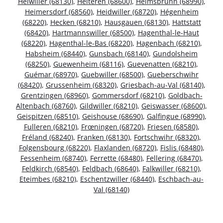
Heiwiller (68130)
,
Heiteren (68600)
,
Heimsbrunn (68990)
,
Heimersdorf (68560)
,
Heidwiller (68720)
,
Hégenheim
(68220)
,
Hecken (68210)
,
Hausgauen (68130)
,
Hattstatt
(68420)
,
Hartmannswiller (68500)
,
Hagenthal-le-Haut
(68220)
,
Hagenthal-le-Bas (68220)
,
Hagenbach (68210)
,
Habsheim (68440)
,
Gunsbach (68140)
,
Gundolsheim
(68250)
,
Guewenheim (68116)
,
Guevenatten (68210)
,
Guémar (68970)
,
Guebwiller (68500)
,
Gueberschwihr
(68420)
,
Grussenheim (68320)
,
Griesbach-au-Val (68140)
,
Grentzingen (68960)
,
Gommersdorf (68210)
,
Goldbach-
Altenbach (68760)
,
Gildwiller (68210)
,
Geiswasser (68600)
,
Geispitzen (68510)
,
Geishouse (68690)
,
Galfingue (68990)
,
Fulleren (68210)
,
Frœningen (68720)
,
Friesen (68580)
,
Fréland (68240)
,
Franken (68130)
,
Fortschwihr (68320)
,
Folgensbourg (68220)
,
Flaxlanden (68720)
,
Fislis (68480)
,
Fessenheim (68740)
,
Ferrette (68480)
,
Fellering (68470)
,
Feldkirch (68540)
,
Feldbach (68640)
,
Falkwiller (68210)
,
Eteimbes (68210)
,
Eschentzwiller (68440)
,
Eschbach-au-
Val (68140)