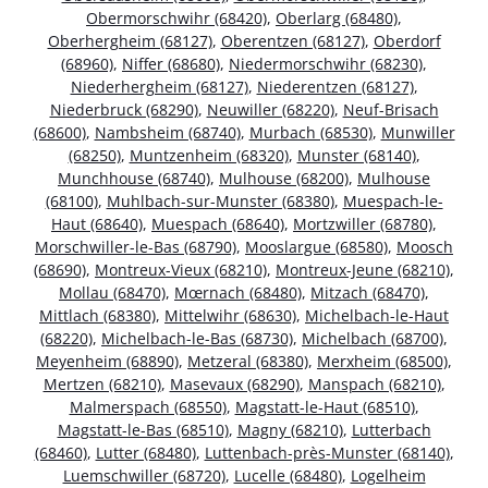
Obermorschwihr (68420)
,
Oberlarg (68480)
,
Oberhergheim (68127)
,
Oberentzen (68127)
,
Oberdorf
(68960)
,
Niffer (68680)
,
Niedermorschwihr (68230)
,
Niederhergheim (68127)
,
Niederentzen (68127)
,
Niederbruck (68290)
,
Neuwiller (68220)
,
Neuf-Brisach
(68600)
,
Nambsheim (68740)
,
Murbach (68530)
,
Munwiller
(68250)
,
Muntzenheim (68320)
,
Munster (68140)
,
Munchhouse (68740)
,
Mulhouse (68200)
,
Mulhouse
(68100)
,
Muhlbach-sur-Munster (68380)
,
Muespach-le-
Haut (68640)
,
Muespach (68640)
,
Mortzwiller (68780)
,
Morschwiller-le-Bas (68790)
,
Mooslargue (68580)
,
Moosch
(68690)
,
Montreux-Vieux (68210)
,
Montreux-Jeune (68210)
,
Mollau (68470)
,
Mœrnach (68480)
,
Mitzach (68470)
,
Mittlach (68380)
,
Mittelwihr (68630)
,
Michelbach-le-Haut
(68220)
,
Michelbach-le-Bas (68730)
,
Michelbach (68700)
,
Meyenheim (68890)
,
Metzeral (68380)
,
Merxheim (68500)
,
Mertzen (68210)
,
Masevaux (68290)
,
Manspach (68210)
,
Malmerspach (68550)
,
Magstatt-le-Haut (68510)
,
Magstatt-le-Bas (68510)
,
Magny (68210)
,
Lutterbach
(68460)
,
Lutter (68480)
,
Luttenbach-près-Munster (68140)
,
Luemschwiller (68720)
,
Lucelle (68480)
,
Logelheim