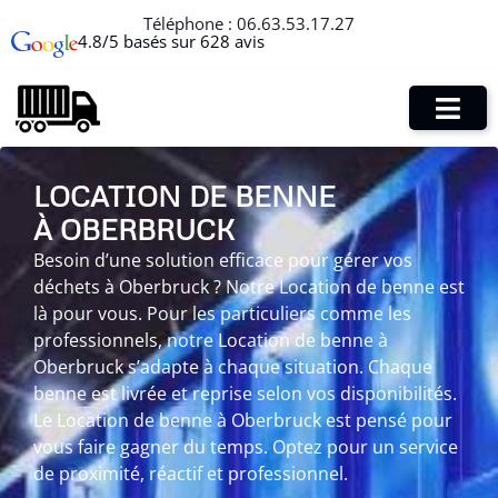
Téléphone :
06.63.53.17.27
4.8/5 basés sur 628 avis
LOCATION DE BENNE
À OBERBRUCK
Besoin d’une solution efficace pour gérer vos
déchets à Oberbruck ? Notre Location de benne est
là pour vous. Pour les particuliers comme les
professionnels, notre Location de benne à
Oberbruck s’adapte à chaque situation. Chaque
benne est livrée et reprise selon vos disponibilités.
Le Location de benne à Oberbruck est pensé pour
vous faire gagner du temps. Optez pour un service
de proximité, réactif et professionnel.