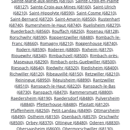
Sainte-Marie-aux-Mines (68160)
,
Sainte-Croix-en-Plaine
(68127)
,
Sainte-Croix-aux-Mines (68160)
,
Saint-Ulrich
(68210)
,
Saint-Hippolyte (68590)
,
Saint-Cosme (68210)
,
Saint-Bernard (68720)
,
Saint-Amarin (68550)
,
Rustenhart
(68740)
,
Rumersheim-le-Haut (68740)
,
Ruelisheim (68270)
,
Ruederbach (68560)
,
Rouffach (68250)
,
Rosenau (68128)
,
Rorschwihr (68590)
,
Roppentzwiller (68480)
,
Rombach-le-
Franc (68660)
,
Romagny (68210)
,
Roggenhouse (68740)
,
Rodern (68590)
,
Roderen (68800)
,
Rixheim (68170)
,
Riquewihr (68340)
,
Rimbachzell (68500)
,
Rimbach-près-
Masevaux (68290)
,
Rimbach-près-Guebwiller (68500)
,
Riespach (68640)
,
Riedwihr (68320)
,
Riedisheim (68400)
,
Richwiller (68120)
,
Ribeauvillé (68150)
,
Retzwiller (68210)
,
Reiningue (68950)
,
Réguisheim (68890)
,
Rantzwiller
(68510)
,
Ranspach-le-Haut (68220)
,
Ranspach-le-Bas
(68730)
,
Ranspach (68470)
,
Rammersmatt (68800)
,
Raedersheim (68190)
,
Raedersdorf (68480)
,
Pulversheim
(68840)
,
Pfetterhouse (68480)
,
Pfastatt (68120)
,
Pfaffenheim (68250)
,
Petit-Landau (68490)
,
Ottmarsheim
(68490)
,
Ostheim (68150)
,
Osenbach (68570)
,
Orschwihr
(68500)
,
Orbey (68370)
,
Oltingue (68480)
,
Oderen (68830)
,
Obersaasheim (68600)
,
Obermorschwiller (68130)
,