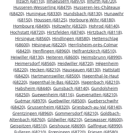
Illzach (68110)
,
Illhaeusern (68970)
,
Illfurth (68720)
,
Husseren-Wesserling (68470)
,
Husseren-les-Châteaux
(68420)
,
Huningue (68330)
,
Hundsbach (68130)
,
Hunawihr
(68150)
,
Houssen (68125)
,
Horbourg-Wihr (68180)
,
Hombourg (68490)
,
Holtzwihr (68320)
,
Hohrod (68140)
,
Hochstatt (68720)
,
Hirtzfelden (68740)
,
Hirtzbach (68118)
,
Hirsingue (68560)
,
Hindlingen (68580)
,
Hettenschlag
(68600)
,
Hésingue (68220)
,
Herrlisheim-près-Colmar
(68420)
,
Henflingen (68960)
,
Helfrantzkirch (68510)
,
Heiwiller (68130)
,
Heiteren (68600)
,
Heimsbrunn (68990)
,
Heimersdorf (68560)
,
Heidwiller (68720)
,
Hégenheim
(68220)
,
Hecken (68210)
,
Hausgauen (68130)
,
Hattstatt
(68420)
,
Hartmannswiller (68500)
,
Hagenthal-le-Haut
(68220)
,
Hagenthal-le-Bas (68220)
,
Hagenbach (68210)
,
Habsheim (68440)
,
Gunsbach (68140)
,
Gundolsheim
(68250)
,
Guewenheim (68116)
,
Guevenatten (68210)
,
Guémar (68970)
,
Guebwiller (68500)
,
Gueberschwihr
(68420)
,
Grussenheim (68320)
,
Griesbach-au-Val (68140)
,
Grentzingen (68960)
,
Gommersdorf (68210)
,
Goldbach-
Altenbach (68760)
,
Gildwiller (68210)
,
Geiswasser (68600)
,
Geispitzen (68510)
,
Geishouse (68690)
,
Galfingue (68990)
,
Fulleren (68210)
,
Frœningen (68720)
,
Friesen (68580)
,