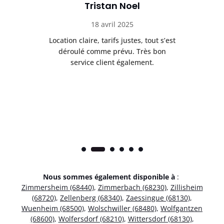
Tristan Noel
18 avril 2025
 de
Location claire, tarifs justes, tout s’est
Se
t
déroulé comme prévu. Très bon
pile
service client également.
Nous sommes également disponible à
:
Zimmersheim (68440)
,
Zimmerbach (68230)
,
Zillisheim
(68720)
,
Zellenberg (68340)
,
Zaessingue (68130)
,
Wuenheim (68500)
,
Wolschwiller (68480)
,
Wolfgantzen
(68600)
,
Wolfersdorf (68210)
,
Wittersdorf (68130)
,