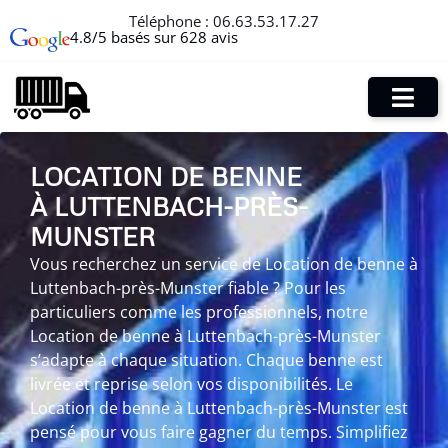
Téléphone :
06.63.53.17.27
4.8/5 basés sur 628 avis
LOCATION DE BENNE
À LUTTENBACH-PRÈS-
MUNSTER
Vous recherchez un service de Location de benne à
Luttenbach-près-Munster fiable ? Pour les
particuliers comme les professionnels, notre
Location de benne à Luttenbach-près-Munster
s’adapte à chaque situation. Chaque benne est
livrée et reprise selon vos disponibilités. Le
Location de benne à Luttenbach-près-Munster est
pensé pour vous faire gagner du temps. Simplifiez