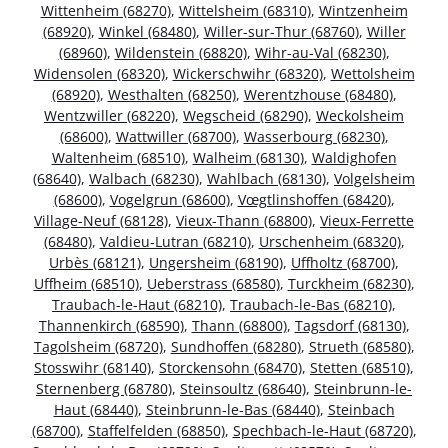
Wittenheim (68270)
,
Wittelsheim (68310)
,
Wintzenheim
(68920)
,
Winkel (68480)
,
Willer-sur-Thur (68760)
,
Willer
(68960)
,
Wildenstein (68820)
,
Wihr-au-Val (68230)
,
Widensolen (68320)
,
Wickerschwihr (68320)
,
Wettolsheim
(68920)
,
Westhalten (68250)
,
Werentzhouse (68480)
,
Wentzwiller (68220)
,
Wegscheid (68290)
,
Weckolsheim
(68600)
,
Wattwiller (68700)
,
Wasserbourg (68230)
,
Waltenheim (68510)
,
Walheim (68130)
,
Waldighofen
(68640)
,
Walbach (68230)
,
Wahlbach (68130)
,
Volgelsheim
(68600)
,
Vogelgrun (68600)
,
Vœgtlinshoffen (68420)
,
Village-Neuf (68128)
,
Vieux-Thann (68800)
,
Vieux-Ferrette
(68480)
,
Valdieu-Lutran (68210)
,
Urschenheim (68320)
,
Urbès (68121)
,
Ungersheim (68190)
,
Uffholtz (68700)
,
Uffheim (68510)
,
Ueberstrass (68580)
,
Turckheim (68230)
,
Traubach-le-Haut (68210)
,
Traubach-le-Bas (68210)
,
Thannenkirch (68590)
,
Thann (68800)
,
Tagsdorf (68130)
,
Tagolsheim (68720)
,
Sundhoffen (68280)
,
Strueth (68580)
,
Stosswihr (68140)
,
Storckensohn (68470)
,
Stetten (68510)
,
Sternenberg (68780)
,
Steinsoultz (68640)
,
Steinbrunn-le-
Haut (68440)
,
Steinbrunn-le-Bas (68440)
,
Steinbach
(68700)
,
Staffelfelden (68850)
,
Spechbach-le-Haut (68720)
,