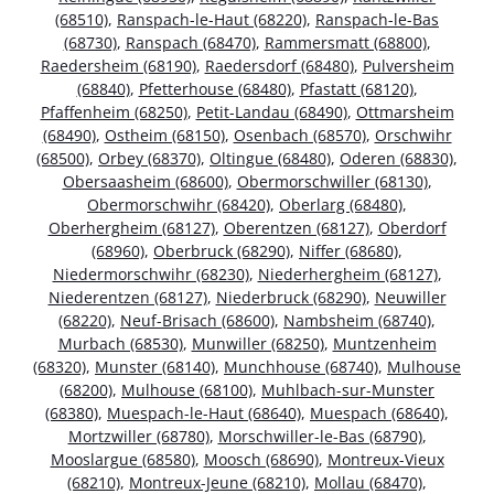
(68510)
,
Ranspach-le-Haut (68220)
,
Ranspach-le-Bas
(68730)
,
Ranspach (68470)
,
Rammersmatt (68800)
,
Raedersheim (68190)
,
Raedersdorf (68480)
,
Pulversheim
(68840)
,
Pfetterhouse (68480)
,
Pfastatt (68120)
,
Pfaffenheim (68250)
,
Petit-Landau (68490)
,
Ottmarsheim
(68490)
,
Ostheim (68150)
,
Osenbach (68570)
,
Orschwihr
(68500)
,
Orbey (68370)
,
Oltingue (68480)
,
Oderen (68830)
,
Obersaasheim (68600)
,
Obermorschwiller (68130)
,
Obermorschwihr (68420)
,
Oberlarg (68480)
,
Oberhergheim (68127)
,
Oberentzen (68127)
,
Oberdorf
(68960)
,
Oberbruck (68290)
,
Niffer (68680)
,
Niedermorschwihr (68230)
,
Niederhergheim (68127)
,
Niederentzen (68127)
,
Niederbruck (68290)
,
Neuwiller
(68220)
,
Neuf-Brisach (68600)
,
Nambsheim (68740)
,
Murbach (68530)
,
Munwiller (68250)
,
Muntzenheim
(68320)
,
Munster (68140)
,
Munchhouse (68740)
,
Mulhouse
(68200)
,
Mulhouse (68100)
,
Muhlbach-sur-Munster
(68380)
,
Muespach-le-Haut (68640)
,
Muespach (68640)
,
Mortzwiller (68780)
,
Morschwiller-le-Bas (68790)
,
Mooslargue (68580)
,
Moosch (68690)
,
Montreux-Vieux
(68210)
,
Montreux-Jeune (68210)
,
Mollau (68470)
,