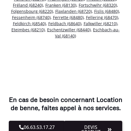
Fréland (68240)
,
Franken (68130)
,
Fortschwihr (68320)
,
Folgensbourg (68220)
,
Flaxlanden (68720)
,
Fislis (68480)
,
Fessenheim (68740)
,
Ferrette (68480)
,
Fellering (68470)
,
Feldkirch (68540)
,
Feldbach (68640)
,
Falkwiller (68210)
,
Eteimbes (68210)
,
Eschentzwiller (68440)
,
Eschbach-au-
Val (68140)
En cas de besoin concernant Location
de benne, faites appel à nos services.
06.63.53.17.27
DEVIS