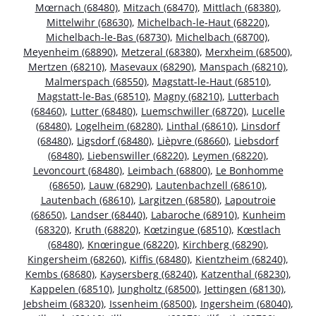
Mœrnach (68480)
,
Mitzach (68470)
,
Mittlach (68380)
,
Mittelwihr (68630)
,
Michelbach-le-Haut (68220)
,
Michelbach-le-Bas (68730)
,
Michelbach (68700)
,
Meyenheim (68890)
,
Metzeral (68380)
,
Merxheim (68500)
,
Mertzen (68210)
,
Masevaux (68290)
,
Manspach (68210)
,
Malmerspach (68550)
,
Magstatt-le-Haut (68510)
,
Magstatt-le-Bas (68510)
,
Magny (68210)
,
Lutterbach
(68460)
,
Lutter (68480)
,
Luemschwiller (68720)
,
Lucelle
(68480)
,
Logelheim (68280)
,
Linthal (68610)
,
Linsdorf
(68480)
,
Ligsdorf (68480)
,
Lièpvre (68660)
,
Liebsdorf
(68480)
,
Liebenswiller (68220)
,
Leymen (68220)
,
Levoncourt (68480)
,
Leimbach (68800)
,
Le Bonhomme
(68650)
,
Lauw (68290)
,
Lautenbachzell (68610)
,
Lautenbach (68610)
,
Largitzen (68580)
,
Lapoutroie
(68650)
,
Landser (68440)
,
Labaroche (68910)
,
Kunheim
(68320)
,
Kruth (68820)
,
Kœtzingue (68510)
,
Kœstlach
(68480)
,
Knœringue (68220)
,
Kirchberg (68290)
,
Kingersheim (68260)
,
Kiffis (68480)
,
Kientzheim (68240)
,
Kembs (68680)
,
Kaysersberg (68240)
,
Katzenthal (68230)
,
Kappelen (68510)
,
Jungholtz (68500)
,
Jettingen (68130)
,
Jebsheim (68320)
,
Issenheim (68500)
,
Ingersheim (68040)
,