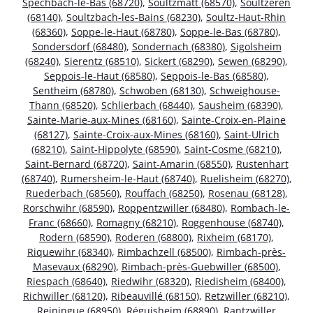
Spechbach-le-Bas (68720)
,
Soultzmatt (68570)
,
Soultzeren
(68140)
,
Soultzbach-les-Bains (68230)
,
Soultz-Haut-Rhin
(68360)
,
Soppe-le-Haut (68780)
,
Soppe-le-Bas (68780)
,
Sondersdorf (68480)
,
Sondernach (68380)
,
Sigolsheim
(68240)
,
Sierentz (68510)
,
Sickert (68290)
,
Sewen (68290)
,
Seppois-le-Haut (68580)
,
Seppois-le-Bas (68580)
,
Sentheim (68780)
,
Schwoben (68130)
,
Schweighouse-
Thann (68520)
,
Schlierbach (68440)
,
Sausheim (68390)
,
Sainte-Marie-aux-Mines (68160)
,
Sainte-Croix-en-Plaine
(68127)
,
Sainte-Croix-aux-Mines (68160)
,
Saint-Ulrich
(68210)
,
Saint-Hippolyte (68590)
,
Saint-Cosme (68210)
,
Saint-Bernard (68720)
,
Saint-Amarin (68550)
,
Rustenhart
(68740)
,
Rumersheim-le-Haut (68740)
,
Ruelisheim (68270)
,
Ruederbach (68560)
,
Rouffach (68250)
,
Rosenau (68128)
,
Rorschwihr (68590)
,
Roppentzwiller (68480)
,
Rombach-le-
Franc (68660)
,
Romagny (68210)
,
Roggenhouse (68740)
,
Rodern (68590)
,
Roderen (68800)
,
Rixheim (68170)
,
Riquewihr (68340)
,
Rimbachzell (68500)
,
Rimbach-près-
Masevaux (68290)
,
Rimbach-près-Guebwiller (68500)
,
Riespach (68640)
,
Riedwihr (68320)
,
Riedisheim (68400)
,
Richwiller (68120)
,
Ribeauvillé (68150)
,
Retzwiller (68210)
,
Reiningue (68950)
,
Réguisheim (68890)
,
Rantzwiller