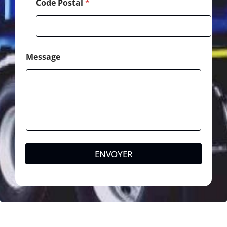
Code Postal
*
Message
ENVOYER