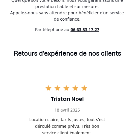
Quel que soit votre besoin, nous vous garantissons une
prestation fiable et sur mesure.
Appelez-nous sans attendre pour bénéficier d’un service
de confiance.
Par téléphone au
06.63.53.17.27
Retours d'expérience de nos clients
Tristan Noel
18 avril 2025
 de
Location claire, tarifs justes, tout s’est
Se
t
déroulé comme prévu. Très bon
pile
service client également.