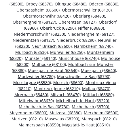
(68500)
,
Orbey (68370)
,
Oltingue (68480)
,
Oderen (68830)
,
Obersaasheim (68600)
,
Obermorschwiller (68130)
,
Obermorschwihr (68420)
,
Oberlarg (68480)
,
Oberhergheim (68127)
,
Oberentzen (68127)
,
Oberdorf
(68960)
,
Oberbruck (68290)
,
Niffer (68680)
,
Niedermorschwihr (68230)
,
Niederhergheim (68127)
,
Niederentzen (68127)
,
Niederbruck (68290)
,
Neuwiller
(68220)
,
Neuf-Brisach (68600)
,
Nambsheim (68740)
,
Murbach (68530)
,
Munwiller (68250)
,
Muntzenheim
(68320)
,
Munster (68140)
,
Munchhouse (68740)
,
Mulhouse
(68200)
,
Mulhouse (68100)
,
Muhlbach-sur-Munster
(68380)
,
Muespach-le-Haut (68640)
,
Muespach (68640)
,
Mortzwiller (68780)
,
Morschwiller-le-Bas (68790)
,
Mooslargue (68580)
,
Moosch (68690)
,
Montreux-Vieux
(68210)
,
Montreux-Jeune (68210)
,
Mollau (68470)
,
Mœrnach (68480)
,
Mitzach (68470)
,
Mittlach (68380)
,
Mittelwihr (68630)
,
Michelbach-le-Haut (68220)
,
Michelbach-le-Bas (68730)
,
Michelbach (68700)
,
Meyenheim (68890)
,
Metzeral (68380)
,
Merxheim (68500)
,
Mertzen (68210)
,
Masevaux (68290)
,
Manspach (68210)
,
Malmerspach (68550)
,
Magstatt-le-Haut (68510)
,