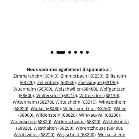
Nous sommes également disponible à
:
Zimmersheim (68440)
,
Zimmerbach (68230)
,
Zillisheim
(68720)
,
Zellenberg (68340)
,
Zaessingue (68130)
,
Wuenheim (68500)
,
Wolschwiller (68480)
,
Wolfgantzen
(68600)
,
Wolfersdorf (68210)
,
Wittersdorf (68130)
,
Wittenheim (68270)
,
Wittelsheim (68310)
,
Wintzenheim
(68920)
,
Winkel (68480)
,
Willer-sur-Thur (68760)
,
Willer
(68960)
,
Wildenstein (68820)
,
Wihr-au-Val (68230)
,
Widensolen (68320)
,
Wickerschwihr (68320)
,
Wettolsheim
(68920)
,
Westhalten (68250)
,
Werentzhouse (68480)
,
Wentzwiller (68220)
,
Wegscheid (68290)
,
Weckolsheim