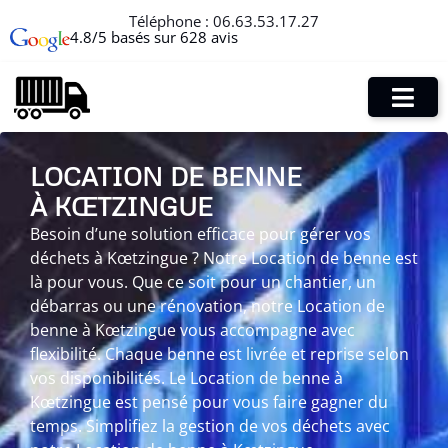
Téléphone :
06.63.53.17.27
4.8/5 basés sur 628 avis
LOCATION DE BENNE
À KŒTZINGUE
Besoin d’une solution efficace pour gérer vos
déchets à Kœtzingue ? Notre Location de benne est
là pour vous. Que ce soit pour un chantier, un
débarras ou une rénovation, notre Location de
benne à Kœtzingue vous accompagne avec
flexibilité. Chaque benne est livrée et reprise selon
vos disponibilités. Le Location de benne à
Kœtzingue est pensé pour vous faire gagner du
temps. Simplifiez la gestion de vos déchets avec