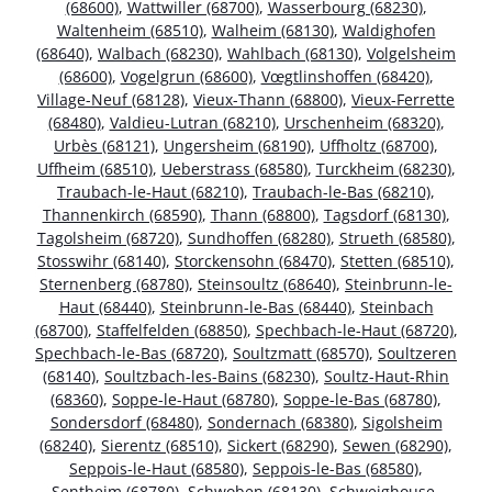
(68600)
,
Wattwiller (68700)
,
Wasserbourg (68230)
,
Waltenheim (68510)
,
Walheim (68130)
,
Waldighofen
(68640)
,
Walbach (68230)
,
Wahlbach (68130)
,
Volgelsheim
(68600)
,
Vogelgrun (68600)
,
Vœgtlinshoffen (68420)
,
Village-Neuf (68128)
,
Vieux-Thann (68800)
,
Vieux-Ferrette
(68480)
,
Valdieu-Lutran (68210)
,
Urschenheim (68320)
,
Urbès (68121)
,
Ungersheim (68190)
,
Uffholtz (68700)
,
Uffheim (68510)
,
Ueberstrass (68580)
,
Turckheim (68230)
,
Traubach-le-Haut (68210)
,
Traubach-le-Bas (68210)
,
Thannenkirch (68590)
,
Thann (68800)
,
Tagsdorf (68130)
,
Tagolsheim (68720)
,
Sundhoffen (68280)
,
Strueth (68580)
,
Stosswihr (68140)
,
Storckensohn (68470)
,
Stetten (68510)
,
Sternenberg (68780)
,
Steinsoultz (68640)
,
Steinbrunn-le-
Haut (68440)
,
Steinbrunn-le-Bas (68440)
,
Steinbach
(68700)
,
Staffelfelden (68850)
,
Spechbach-le-Haut (68720)
,
Spechbach-le-Bas (68720)
,
Soultzmatt (68570)
,
Soultzeren
(68140)
,
Soultzbach-les-Bains (68230)
,
Soultz-Haut-Rhin
(68360)
,
Soppe-le-Haut (68780)
,
Soppe-le-Bas (68780)
,
Sondersdorf (68480)
,
Sondernach (68380)
,
Sigolsheim
(68240)
,
Sierentz (68510)
,
Sickert (68290)
,
Sewen (68290)
,
Seppois-le-Haut (68580)
,
Seppois-le-Bas (68580)
,
Sentheim (68780)
,
Schwoben (68130)
,
Schweighouse-