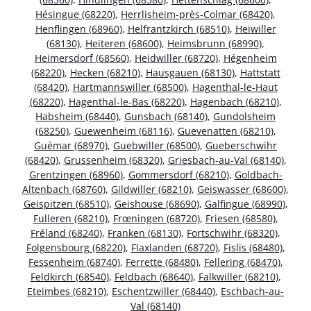
Hésingue (68220)
,
Herrlisheim-près-Colmar (68420)
,
Henflingen (68960)
,
Helfrantzkirch (68510)
,
Heiwiller
(68130)
,
Heiteren (68600)
,
Heimsbrunn (68990)
,
Heimersdorf (68560)
,
Heidwiller (68720)
,
Hégenheim
(68220)
,
Hecken (68210)
,
Hausgauen (68130)
,
Hattstatt
(68420)
,
Hartmannswiller (68500)
,
Hagenthal-le-Haut
(68220)
,
Hagenthal-le-Bas (68220)
,
Hagenbach (68210)
,
Habsheim (68440)
,
Gunsbach (68140)
,
Gundolsheim
(68250)
,
Guewenheim (68116)
,
Guevenatten (68210)
,
Guémar (68970)
,
Guebwiller (68500)
,
Gueberschwihr
(68420)
,
Grussenheim (68320)
,
Griesbach-au-Val (68140)
,
Grentzingen (68960)
,
Gommersdorf (68210)
,
Goldbach-
Altenbach (68760)
,
Gildwiller (68210)
,
Geiswasser (68600)
,
Geispitzen (68510)
,
Geishouse (68690)
,
Galfingue (68990)
,
Fulleren (68210)
,
Frœningen (68720)
,
Friesen (68580)
,
Fréland (68240)
,
Franken (68130)
,
Fortschwihr (68320)
,
Folgensbourg (68220)
,
Flaxlanden (68720)
,
Fislis (68480)
,
Fessenheim (68740)
,
Ferrette (68480)
,
Fellering (68470)
,
Feldkirch (68540)
,
Feldbach (68640)
,
Falkwiller (68210)
,
Eteimbes (68210)
,
Eschentzwiller (68440)
,
Eschbach-au-
Val (68140)