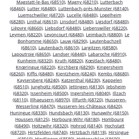
Magstatt-le-Bas (68510)
,
Magny (68210)
,
Lutterbach
(68460)
,
Lutter (68480)
,
Luttenbach-près-Munster (68140)
,
Luemschwiller (68720)
,
Lucelle (68480)
,
Logelheim
(68280)
,
Linthal (68610)
,
Linsdorf (68480)
,
Ligsdorf (68480)
,
Lièpvre (68660)
,
Liebsdorf (68480)
,
Liebenswiller (68220)
,
Leymen (68220)
,
Levoncourt (68480)
,
Leimbach (68800)
,
Le
Bonhomme (68650)
,
Lauw (68290)
,
Lautenbachzell
(68610)
,
Lautenbach (68610)
,
Largitzen (68580)
,
Lapoutroie (68650)
,
Landser (68440)
,
Labaroche (68910)
,
Kunheim (68320)
,
Kruth (68820)
,
Kœstlach (68480)
,
Knœringue (68220)
,
Kirchberg (68290)
,
Kingersheim
(68260)
,
Kiffis (68480)
,
Kientzheim (68240)
,
Kembs (68680)
,
Kaysersberg (68240)
,
Katzenthal (68230)
,
Kappelen
(68510)
,
Jungholtz (68500)
,
Jettingen (68130)
,
Jebsheim
(68320)
,
Issenheim (68500)
,
Ingersheim (68040)
,
Illzach
(68110)
,
Illhaeusern (68970)
,
Illfurth (68720)
,
Husseren-
Wesserling (68470)
,
Husseren-les-Châteaux (68420)
,
Huningue (68330)
,
Hundsbach (68130)
,
Hunawihr (68150)
,
Houssen (68125)
,
Horbourg-Wihr (68180)
,
Hombourg
(68490)
,
Holtzwihr (68320)
,
Hohrod (68140)
,
Hochstatt
(68720)
,
Hirtzfelden (68740)
,
Hirtzbach (68118)
,
Hirsingue
(68560)
,
Hindlingen (68580)
,
Hettenschlag (68600)
,