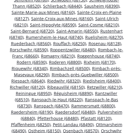
Thann (68520)
,
Schlierbach (68440)
,
Sausheim (68390)
,
Sainte-Marie-aux-Mines (68160)
,
Sainte-Croix-en-Plaine
(68127)
,
Sainte-Croix-aux-Mines (68160)
,
Saint-Ulrich
(68210)
,
Saint-Hippolyte (68590)
,
Saint-Cosme (68210)
,
Saint-Bernard (68720)
,
Saint-Amarin (68550)
,
Rustenhart
(68740)
,
Rumersheim-le-Haut (68740)
,
Ruelisheim (68270)
,
Ruederbach (68560)
,
Rouffach (68250)
,
Rosenau (68128)
,
Rorschwihr (68590)
,
Roppentzwiller (68480)
,
Rombach-le-
Franc (68660)
,
Romagny (68210)
,
Roggenhouse (68740)
,
Rodern (68590)
,
Roderen (68800)
,
Rixheim (68170)
,
Riquewihr (68340)
,
Rimbachzell (68500)
,
Rimbach-près-
Masevaux (68290)
,
Rimbach-près-Guebwiller (68500)
,
Riespach (68640)
,
Riedwihr (68320)
,
Riedisheim (68400)
,
Richwiller (68120)
,
Ribeauvillé (68150)
,
Retzwiller (68210)
,
Reiningue (68950)
,
Réguisheim (68890)
,
Rantzwiller
(68510)
,
Ranspach-le-Haut (68220)
,
Ranspach-le-Bas
(68730)
,
Ranspach (68470)
,
Rammersmatt (68800)
,
Raedersheim (68190)
,
Raedersdorf (68480)
,
Pulversheim
(68840)
,
Pfetterhouse (68480)
,
Pfastatt (68120)
,
Pfaffenheim (68250)
,
Petit-Landau (68490)
,
Ottmarsheim
(68490)
,
Ostheim (68150)
,
Osenbach (68570)
,
Orschwihr