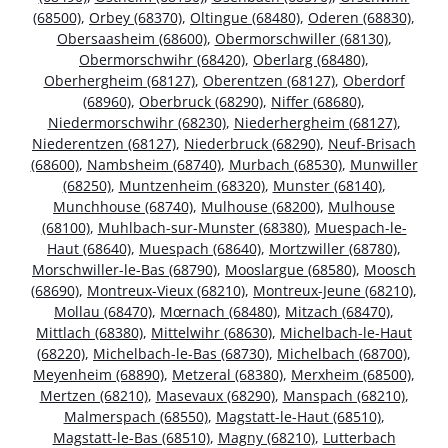
(68500)
,
Orbey (68370)
,
Oltingue (68480)
,
Oderen (68830)
,
Obersaasheim (68600)
,
Obermorschwiller (68130)
,
Obermorschwihr (68420)
,
Oberlarg (68480)
,
Oberhergheim (68127)
,
Oberentzen (68127)
,
Oberdorf
(68960)
,
Oberbruck (68290)
,
Niffer (68680)
,
Niedermorschwihr (68230)
,
Niederhergheim (68127)
,
Niederentzen (68127)
,
Niederbruck (68290)
,
Neuf-Brisach
(68600)
,
Nambsheim (68740)
,
Murbach (68530)
,
Munwiller
(68250)
,
Muntzenheim (68320)
,
Munster (68140)
,
Munchhouse (68740)
,
Mulhouse (68200)
,
Mulhouse
(68100)
,
Muhlbach-sur-Munster (68380)
,
Muespach-le-
Haut (68640)
,
Muespach (68640)
,
Mortzwiller (68780)
,
Morschwiller-le-Bas (68790)
,
Mooslargue (68580)
,
Moosch
(68690)
,
Montreux-Vieux (68210)
,
Montreux-Jeune (68210)
,
Mollau (68470)
,
Mœrnach (68480)
,
Mitzach (68470)
,
Mittlach (68380)
,
Mittelwihr (68630)
,
Michelbach-le-Haut
(68220)
,
Michelbach-le-Bas (68730)
,
Michelbach (68700)
,
Meyenheim (68890)
,
Metzeral (68380)
,
Merxheim (68500)
,
Mertzen (68210)
,
Masevaux (68290)
,
Manspach (68210)
,
Malmerspach (68550)
,
Magstatt-le-Haut (68510)
,
Magstatt-le-Bas (68510)
,
Magny (68210)
,
Lutterbach