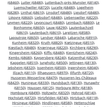
(68460)
,
Lutter (68480)
,
Luttenbach-près-Munster (68140)
,
Luemschwiller (68720)
,
Lucelle (68480)
,
Logelheim
(68280)
,
Linthal (68610)
,
Linsdorf (68480)
,
Ligsdorf (68480)
,
Lièpvre (68660)
,
Liebsdorf (68480)
,
Liebenswiller (68220)
,
Leymen (68220)
,
Levoncourt (68480)
,
Leimbach (68800)
,
Le
Bonhomme (68650)
,
Lauw (68290)
,
Lautenbachzell
(68610)
,
Lautenbach (68610)
,
Largitzen (68580)
,
Lapoutroie (68650)
,
Landser (68440)
,
Labaroche (68910)
,
Kunheim (68320)
,
Kruth (68820)
,
Kœtzingue (68510)
,
Kœstlach (68480)
,
Knœringue (68220)
,
Kirchberg (68290)
,
Kingersheim (68260)
,
Kiffis (68480)
,
Kientzheim (68240)
,
Kembs (68680)
,
Kaysersberg (68240)
,
Katzenthal (68230)
,
Kappelen (68510)
,
Jungholtz (68500)
,
Jettingen (68130)
,
Jebsheim (68320)
,
Issenheim (68500)
,
Ingersheim (68040)
,
Illzach (68110)
,
Illhaeusern (68970)
,
Illfurth (68720)
,
Husseren-Wesserling (68470)
,
Husseren-les-Châteaux
(68420)
,
Huningue (68330)
,
Hundsbach (68130)
,
Hunawihr
(68150)
,
Houssen (68125)
,
Horbourg-Wihr (68180)
,
Hombourg (68490)
,
Holtzwihr (68320)
,
Hohrod (68140)
,
Hochstatt (68720)
,
Hirtzfelden (68740)
,
Hirtzbach (68118)
,
Hirsingue (68560)
,
Hindlingen (68580)
,
Hettenschlag