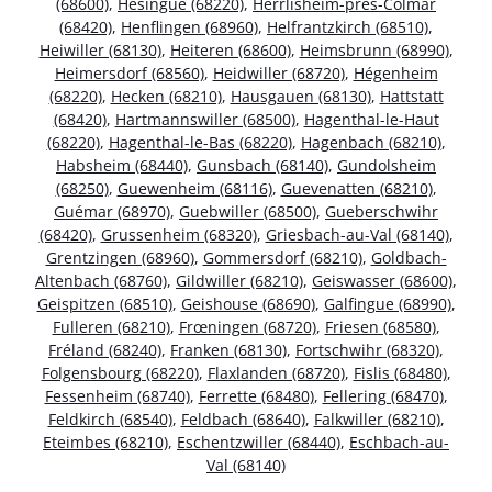
(68600)
,
Hésingue (68220)
,
Herrlisheim-près-Colmar
(68420)
,
Henflingen (68960)
,
Helfrantzkirch (68510)
,
Heiwiller (68130)
,
Heiteren (68600)
,
Heimsbrunn (68990)
,
Heimersdorf (68560)
,
Heidwiller (68720)
,
Hégenheim
(68220)
,
Hecken (68210)
,
Hausgauen (68130)
,
Hattstatt
(68420)
,
Hartmannswiller (68500)
,
Hagenthal-le-Haut
(68220)
,
Hagenthal-le-Bas (68220)
,
Hagenbach (68210)
,
Habsheim (68440)
,
Gunsbach (68140)
,
Gundolsheim
(68250)
,
Guewenheim (68116)
,
Guevenatten (68210)
,
Guémar (68970)
,
Guebwiller (68500)
,
Gueberschwihr
(68420)
,
Grussenheim (68320)
,
Griesbach-au-Val (68140)
,
Grentzingen (68960)
,
Gommersdorf (68210)
,
Goldbach-
Altenbach (68760)
,
Gildwiller (68210)
,
Geiswasser (68600)
,
Geispitzen (68510)
,
Geishouse (68690)
,
Galfingue (68990)
,
Fulleren (68210)
,
Frœningen (68720)
,
Friesen (68580)
,
Fréland (68240)
,
Franken (68130)
,
Fortschwihr (68320)
,
Folgensbourg (68220)
,
Flaxlanden (68720)
,
Fislis (68480)
,
Fessenheim (68740)
,
Ferrette (68480)
,
Fellering (68470)
,
Feldkirch (68540)
,
Feldbach (68640)
,
Falkwiller (68210)
,
Eteimbes (68210)
,
Eschentzwiller (68440)
,
Eschbach-au-
Val (68140)