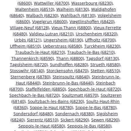
(68600)
,
Wattwiller (68700)
,
Wasserbourg (68230)
,
Waltenheim (68510)
,
Walheim (68130)
,
Waldighofen
(68640)
,
Walbach (68230)
,
Wahlbach (68130)
,
Volgelsheim
(68600)
,
Vogelgrun (68600)
,
Vœgtlinshoffen (68420)
,
Village-Neuf (68128)
,
Vieux-Thann (68800)
,
Vieux-Ferrette
(68480)
,
Valdieu-Lutran (68210)
,
Urschenheim (68320)
,
Urbès (68121)
,
Ungersheim (68190)
,
Uffholtz (68700)
,
Uffheim (68510)
,
Ueberstrass (68580)
,
Turckheim (68230)
,
Traubach-le-Haut (68210)
,
Traubach-le-Bas (68210)
,
Thannenkirch (68590)
,
Thann (68800)
,
Tagsdorf (68130)
,
Tagolsheim (68720)
,
Sundhoffen (68280)
,
Strueth (68580)
,
Stosswihr (68140)
,
Storckensohn (68470)
,
Stetten (68510)
,
Sternenberg (68780)
,
Steinsoultz (68640)
,
Steinbrunn-le-
Haut (68440)
,
Steinbrunn-le-Bas (68440)
,
Steinbach
(68700)
,
Staffelfelden (68850)
,
Spechbach-le-Haut (68720)
,
Spechbach-le-Bas (68720)
,
Soultzmatt (68570)
,
Soultzeren
(68140)
,
Soultzbach-les-Bains (68230)
,
Soultz-Haut-Rhin
(68360)
,
Soppe-le-Haut (68780)
,
Soppe-le-Bas (68780)
,
Sondersdorf (68480)
,
Sondernach (68380)
,
Sigolsheim
(68240)
,
Sierentz (68510)
,
Sickert (68290)
,
Sewen (68290)
,
Seppois-le-Haut (68580)
,
Seppois-le-Bas (68580)
,