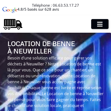
Téléphone :
06.63.53.17.27
4.8/5 basés sur 628 avis
LOCATION DE BENNE
À NEUWILLER
Besoin d’une solution efficace pour gérer vos
déchets à Neuwiller ? Notre Location de benne est
là pour vous. Que ce soit pour un chantier, un
débarras ou une rénovation, notre Location de
benne à Neuwiller vous accompagne avec
flexibilité. Chaque benne est livrée et reprise selon
vos disponibilités. Le Location de benne à Neuwiller
est pensé pour vous faire gagner du temps. Faites
le choix d’une solution locale, pratique et