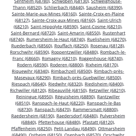
Sentheim (68780)
,
Schwoben (68130)
,
Schweighouse-
Thann (68520)
,
Schlierbach (68440)
,
Sausheim (68390)
,
Sainte-Marie-aux-Mines (68160)
,
Sainte-Croix-en-Plaine
(68127)
,
Sainte-Croix-aux-Mines (68160)
,
Saint-Ulrich
(68210)
,
Saint-Hippolyte (68590)
,
Saint-Cosme (68210)
,
Saint-Bernard (68720)
,
Saint-Amarin (68550)
,
Rustenhart
(68740)
,
Rumersheim-le-Haut (68740)
,
Ruelisheim (68270)
,
Ruederbach (68560)
,
Rouffach (68250)
,
Rosenau (68128)
,
Rorschwihr (68590)
,
Roppentzwiller (68480)
,
Rombach-le-
Franc (68660)
,
Romagny (68210)
,
Roggenhouse (68740)
,
Rodern (68590)
,
Roderen (68800)
,
Rixheim (68170)
,
Riquewihr (68340)
,
Rimbachzell (68500)
,
Rimbach-près-
Masevaux (68290)
,
Rimbach-près-Guebwiller (68500)
,
Riespach (68640)
,
Riedwihr (68320)
,
Riedisheim (68400)
,
Richwiller (68120)
,
Ribeauvillé (68150)
,
Retzwiller (68210)
,
Reiningue (68950)
,
Réguisheim (68890)
,
Rantzwiller
(68510)
,
Ranspach-le-Haut (68220)
,
Ranspach-le-Bas
(68730)
,
Ranspach (68470)
,
Rammersmatt (68800)
,
Raedersheim (68190)
,
Raedersdorf (68480)
,
Pulversheim
(68840)
,
Pfetterhouse (68480)
,
Pfastatt (68120)
,
Pfaffenheim (68250)
,
Petit-Landau (68490)
,
Ottmarsheim
(68490)
,
Ostheim (68150)
,
Osenbach (68570)
,
Orschwihr