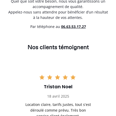
Quel que soit votre besoin, nous vous garantissons un
accompagnement de qualité.
Appelez-nous sans attendre pour bénéficier d’un résultat
à la hauteur de vos attentes.
Par téléphone au
06.63.53.17.27
Nos clients témoignent
Tristan Noel
18 avril 2025
 de
Location claire, tarifs justes, tout s’est
Se
t
déroulé comme prévu. Très bon
pile
service client également.