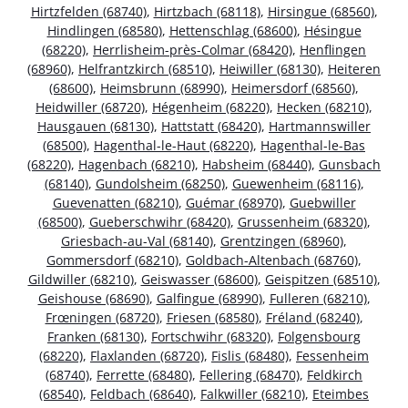
Hirtzfelden (68740)
,
Hirtzbach (68118)
,
Hirsingue (68560)
,
Hindlingen (68580)
,
Hettenschlag (68600)
,
Hésingue
(68220)
,
Herrlisheim-près-Colmar (68420)
,
Henflingen
(68960)
,
Helfrantzkirch (68510)
,
Heiwiller (68130)
,
Heiteren
(68600)
,
Heimsbrunn (68990)
,
Heimersdorf (68560)
,
Heidwiller (68720)
,
Hégenheim (68220)
,
Hecken (68210)
,
Hausgauen (68130)
,
Hattstatt (68420)
,
Hartmannswiller
(68500)
,
Hagenthal-le-Haut (68220)
,
Hagenthal-le-Bas
(68220)
,
Hagenbach (68210)
,
Habsheim (68440)
,
Gunsbach
(68140)
,
Gundolsheim (68250)
,
Guewenheim (68116)
,
Guevenatten (68210)
,
Guémar (68970)
,
Guebwiller
(68500)
,
Gueberschwihr (68420)
,
Grussenheim (68320)
,
Griesbach-au-Val (68140)
,
Grentzingen (68960)
,
Gommersdorf (68210)
,
Goldbach-Altenbach (68760)
,
Gildwiller (68210)
,
Geiswasser (68600)
,
Geispitzen (68510)
,
Geishouse (68690)
,
Galfingue (68990)
,
Fulleren (68210)
,
Frœningen (68720)
,
Friesen (68580)
,
Fréland (68240)
,
Franken (68130)
,
Fortschwihr (68320)
,
Folgensbourg
(68220)
,
Flaxlanden (68720)
,
Fislis (68480)
,
Fessenheim
(68740)
,
Ferrette (68480)
,
Fellering (68470)
,
Feldkirch
(68540)
,
Feldbach (68640)
,
Falkwiller (68210)
,
Eteimbes