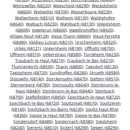
Wentzwiller (68220)
,
Wegscheid (68290)
,
Weckolsheim
(68600)
,
Wattwiller (68700)
,
Wasserbourg (68230)
,
Waltenheim (68510)
,
Walheim (68130)
,
Waldighofen
(68640)
,
Walbach (68230)
,
Wahlbach (68130)
,
Volgelsheim
(68600)
,
Vogelgrun (68600)
,
Vœgtlinshoffen (68420)
,
Village-Neuf (68128)
,
Vieux-Thann (68800)
,
Vieux-Ferrette
(68480)
,
Valdieu-Lutran (68210)
,
Urschenheim (68320)
,
Urbès (68121)
,
Ungersheim (68190)
,
Uffholtz (68700)
,
Uffheim (68510)
,
Ueberstrass (68580)
,
Turckheim (68230)
,
Traubach-le-Haut (68210)
,
Traubach-le-Bas (68210)
,
Thannenkirch (68590)
,
Thann (68800)
,
Tagsdorf (68130)
,
Tagolsheim (68720)
,
Sundhoffen (68280)
,
Strueth (68580)
,
Stosswihr (68140)
,
Storckensohn (68470)
,
Stetten (68510)
,
Sternenberg (68780)
,
Steinsoultz (68640)
,
Steinbrunn-le-
Haut (68440)
,
Steinbrunn-le-Bas (68440)
,
Steinbach
(68700)
,
Staffelfelden (68850)
,
Spechbach-le-Haut (68720)
,
Spechbach-le-Bas (68720)
,
Soultzmatt (68570)
,
Soultzeren
(68140)
,
Soultzbach-les-Bains (68230)
,
Soultz-Haut-Rhin
(68360)
,
Soppe-le-Haut (68780)
,
Soppe-le-Bas (68780)
,
Sondersdorf (68480)
,
Sondernach (68380)
,
Sigolsheim
(68240)
,
Sierentz (68510)
,
Sickert (68290)
,
Sewen (68290)
,