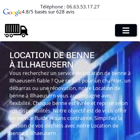
Téléphone :
06.63.53.17.27
4.8/5 basés sur 628 avis
LOCATION DE BENNE
À ILLHAEUSERN
Vous recherchez un service de Location de benne à
Illhaeusern fiable ? Que ce soit pour un chantier, un
débarras ou une rénovation, notre Location de
benne à Illhaeusern vous accompagne avec
flexibilité. Chaque benne est livrée et reprise selon
vos disponibilités. Notre objectif est de vous offrir
un service fluide et sans contrainte. Simplifiez la
gestion de vos déchets avec notre Location de
benne à Illhaeusern.