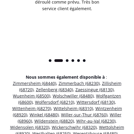
t
déroulé comme prévu. Très bon
pile
service client également.
Nous sommes également disponible à
:
Zimmersheim (68440)
,
Zimmerbach (68230)
,
Zillisheim
(68720)
,
Zellenberg (68340)
,
Zaessingue (68130)
,
Wuenheim (68500)
,
Wolschwiller (68480)
,
Wolfgantzen
(68600)
,
Wolfersdorf (68210)
,
Wittersdorf (68130)
,
Wittenheim (68270)
,
Wittelsheim (68310)
,
Wintzenheim
(68920)
,
Winkel (68480)
,
Willer-sur-Thur (68760)
,
Willer
(68960)
,
Wildenstein (68820)
,
Wihr-au-Val (68230)
,
Widensolen (68320)
,
Wickerschwihr (68320)
,
Wettolsheim
(68920)
,
Westhalten (68250)
,
Werentzhouse (68480)
,