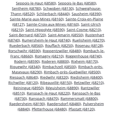
Seppois-le-Haut (68580)
,
Seppois-le-Bas (68580)
,
Sentheim (68780)
,
Schwoben (68130)
,
Schweighouse-
Thann (68520)
,
Schlierbach (68440)
,
Sausheim (68390)
,
Sainte-Marie-aux-Mines (68160)
,
Sainte-Croix-en-Plaine
(68127)
,
Sainte-Croix-aux-Mines (68160)
,
Saint-Ulrich
(68210)
,
Saint-Hippolyte (68590)
,
Saint-Cosme (68210)
,
Saint-Bernard (68720)
,
Saint-Amarin (68550)
,
Rustenhart
(68740)
,
Rumersheim-le-Haut (68740)
,
Ruelisheim (68270)
,
Ruederbach (68560)
,
Rouffach (68250)
,
Rosenau (68128)
,
Rorschwihr (68590)
,
Roppentzwiller (68480)
,
Rombach-le-
Franc (68660)
,
Romagny (68210)
,
Roggenhouse (68740)
,
Rodern (68590)
,
Roderen (68800)
,
Rixheim (68170)
,
Riquewihr (68340)
,
Rimbachzell (68500)
,
Rimbach-près-
Masevaux (68290)
,
Rimbach-près-Guebwiller (68500)
,
Riespach (68640)
,
Riedwihr (68320)
,
Riedisheim (68400)
,
Richwiller (68120)
,
Ribeauvillé (68150)
,
Retzwiller (68210)
,
Reiningue (68950)
,
Réguisheim (68890)
,
Rantzwiller
(68510)
,
Ranspach-le-Haut (68220)
,
Ranspach-le-Bas
(68730)
,
Ranspach (68470)
,
Rammersmatt (68800)
,
Raedersheim (68190)
,
Raedersdorf (68480)
,
Pulversheim
(68840)
,
Pfetterhouse (68480)
,
Pfastatt (68120)
,