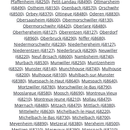
Pfaffenheim (68250)
,
Petit-Landau (68490)
,
Ottmarsheim
(68490)
,
Ostheim (68150)
,
Osenbach (68570)
,
Orschwihr
(68500)
,
Orbey (68370)
,
Oltingue (68480)
,
Oderen (68830)
,
Obersaasheim (68600)
,
Obermorschwiller (68130)
,
Obermorschwihr (68420)
,
Oberlarg (68480)
,
Oberhergheim (68127)
,
Oberentzen (68127)
,
Oberdorf
(68960)
,
Oberbruck (68290)
,
Niffer (68680)
,
Niedermorschwihr (68230)
,
Niederhergheim (68127)
,
Niederentzen (68127)
,
Niederbruck (68290)
,
Neuwiller
(68220)
,
Neuf-Brisach (68600)
,
Nambsheim (68740)
,
Murbach (68530)
,
Munwiller (68250)
,
Muntzenheim
(68320)
,
Munster (68140)
,
Munchhouse (68740)
,
Mulhouse
(68200)
,
Mulhouse (68100)
,
Muhlbach-sur-Munster
(68380)
,
Muespach-le-Haut (68640)
,
Muespach (68640)
,
Mortzwiller (68780)
,
Morschwiller-le-Bas (68790)
,
Mooslargue (68580)
,
Moosch (68690)
,
Montreux-Vieux
(68210)
,
Montreux-Jeune (68210)
,
Mollau (68470)
,
Mœrnach (68480)
,
Mitzach (68470)
,
Mittlach (68380)
,
Mittelwihr (68630)
,
Michelbach-le-Haut (68220)
,
Michelbach-le-Bas (68730)
,
Michelbach (68700)
,
Meyenheim (68890)
,
Metzeral (68380)
,
Merxheim (68500)
,
Mertzen (68210)
,
Masevaux (68290)
,
Manspach (68210)
,