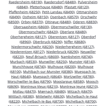
Raedersheim (68190)
,
Raedersdorf (68480)
,
Pulversheim
(68840)
,
Pfetterhouse (68480)
,
Pfastatt (68120)
,
Pfaffenheim (68250)
,
Petit-Landau (68490)
,
Ottmarsheim
(68490)
,
Ostheim (68150)
,
Osenbach (68570)
,
Orschwihr
(68500)
,
Orbey (68370)
,
Oltingue (68480)
,
Oderen (68830)
,
Obersaasheim (68600)
,
Obermorschwiller (68130)
,
Obermorschwihr (68420)
,
Oberlarg (68480)
,
Oberhergheim (68127)
,
Oberentzen (68127)
,
Oberdorf
(68960)
,
Oberbruck (68290)
,
Niffer (68680)
,
Niedermorschwihr (68230)
,
Niederhergheim (68127)
,
Niederentzen (68127)
,
Niederbruck (68290)
,
Neuwiller
(68220)
,
Neuf-Brisach (68600)
,
Nambsheim (68740)
,
Murbach (68530)
,
Munwiller (68250)
,
Munster (68140)
,
Munchhouse (68740)
,
Mulhouse (68200)
,
Mulhouse
(68100)
,
Muhlbach-sur-Munster (68380)
,
Muespach-le-
Haut (68640)
,
Muespach (68640)
,
Mortzwiller (68780)
,
Morschwiller-le-Bas (68790)
,
Mooslargue (68580)
,
Moosch
(68690)
,
Montreux-Vieux (68210)
,
Montreux-Jeune (68210)
,
Mollau (68470)
,
Mœrnach (68480)
,
Mitzach (68470)
,
Mittlach (68380)
,
Mittelwihr (68630)
,
Michelbach-le-Haut
(68220)
,
Michelbach-le-Bas (68730)
,
Michelbach (68700)
,