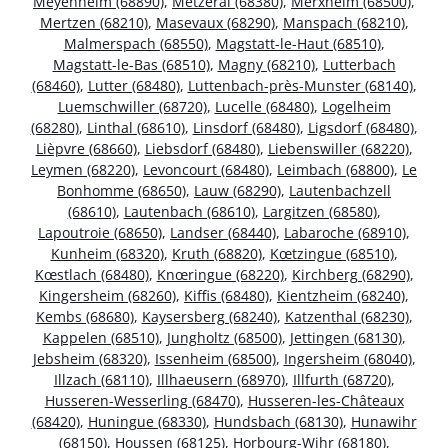
Meyenheim (68890)
,
Metzeral (68380)
,
Merxheim (68500)
,
Mertzen (68210)
,
Masevaux (68290)
,
Manspach (68210)
,
Malmerspach (68550)
,
Magstatt-le-Haut (68510)
,
Magstatt-le-Bas (68510)
,
Magny (68210)
,
Lutterbach
(68460)
,
Lutter (68480)
,
Luttenbach-près-Munster (68140)
,
Luemschwiller (68720)
,
Lucelle (68480)
,
Logelheim
(68280)
,
Linthal (68610)
,
Linsdorf (68480)
,
Ligsdorf (68480)
,
Lièpvre (68660)
,
Liebsdorf (68480)
,
Liebenswiller (68220)
,
Leymen (68220)
,
Levoncourt (68480)
,
Leimbach (68800)
,
Le
Bonhomme (68650)
,
Lauw (68290)
,
Lautenbachzell
(68610)
,
Lautenbach (68610)
,
Largitzen (68580)
,
Lapoutroie (68650)
,
Landser (68440)
,
Labaroche (68910)
,
Kunheim (68320)
,
Kruth (68820)
,
Kœtzingue (68510)
,
Kœstlach (68480)
,
Knœringue (68220)
,
Kirchberg (68290)
,
Kingersheim (68260)
,
Kiffis (68480)
,
Kientzheim (68240)
,
Kembs (68680)
,
Kaysersberg (68240)
,
Katzenthal (68230)
,
Kappelen (68510)
,
Jungholtz (68500)
,
Jettingen (68130)
,
Jebsheim (68320)
,
Issenheim (68500)
,
Ingersheim (68040)
,
Illzach (68110)
,
Illhaeusern (68970)
,
Illfurth (68720)
,
Husseren-Wesserling (68470)
,
Husseren-les-Châteaux
(68420)
,
Huningue (68330)
,
Hundsbach (68130)
,
Hunawihr
(68150)
,
Houssen (68125)
,
Horbourg-Wihr (68180)
,