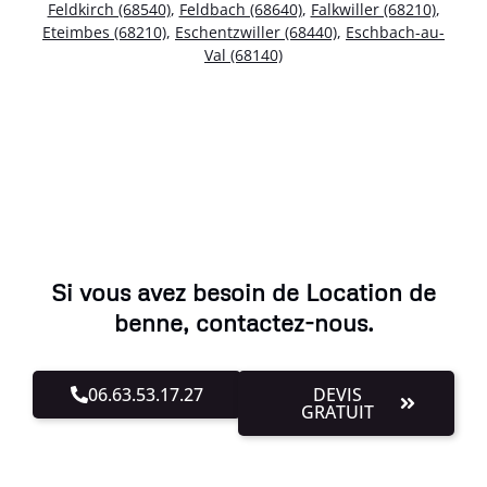
Feldkirch (68540)
,
Feldbach (68640)
,
Falkwiller (68210)
,
Eteimbes (68210)
,
Eschentzwiller (68440)
,
Eschbach-au-
Val (68140)
Si vous avez besoin de Location de
benne, contactez-nous.
06.63.53.17.27
DEVIS
GRATUIT