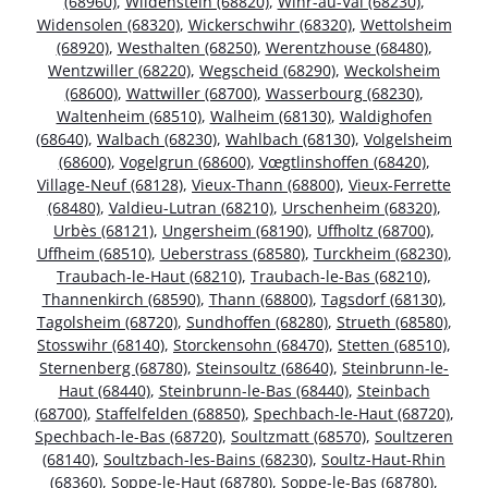
(68960)
,
Wildenstein (68820)
,
Wihr-au-Val (68230)
,
Widensolen (68320)
,
Wickerschwihr (68320)
,
Wettolsheim
(68920)
,
Westhalten (68250)
,
Werentzhouse (68480)
,
Wentzwiller (68220)
,
Wegscheid (68290)
,
Weckolsheim
(68600)
,
Wattwiller (68700)
,
Wasserbourg (68230)
,
Waltenheim (68510)
,
Walheim (68130)
,
Waldighofen
(68640)
,
Walbach (68230)
,
Wahlbach (68130)
,
Volgelsheim
(68600)
,
Vogelgrun (68600)
,
Vœgtlinshoffen (68420)
,
Village-Neuf (68128)
,
Vieux-Thann (68800)
,
Vieux-Ferrette
(68480)
,
Valdieu-Lutran (68210)
,
Urschenheim (68320)
,
Urbès (68121)
,
Ungersheim (68190)
,
Uffholtz (68700)
,
Uffheim (68510)
,
Ueberstrass (68580)
,
Turckheim (68230)
,
Traubach-le-Haut (68210)
,
Traubach-le-Bas (68210)
,
Thannenkirch (68590)
,
Thann (68800)
,
Tagsdorf (68130)
,
Tagolsheim (68720)
,
Sundhoffen (68280)
,
Strueth (68580)
,
Stosswihr (68140)
,
Storckensohn (68470)
,
Stetten (68510)
,
Sternenberg (68780)
,
Steinsoultz (68640)
,
Steinbrunn-le-
Haut (68440)
,
Steinbrunn-le-Bas (68440)
,
Steinbach
(68700)
,
Staffelfelden (68850)
,
Spechbach-le-Haut (68720)
,
Spechbach-le-Bas (68720)
,
Soultzmatt (68570)
,
Soultzeren
(68140)
,
Soultzbach-les-Bains (68230)
,
Soultz-Haut-Rhin
(68360)
,
Soppe-le-Haut (68780)
,
Soppe-le-Bas (68780)
,