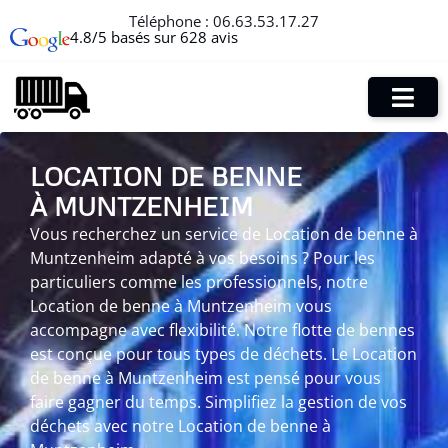
Téléphone :
06.63.53.17.27
4.8/5 basés sur 628 avis
LOCATION DE BENNE
À MUNTZENHEIM
Vous recherchez un service de Location de benne à
Muntzenheim adapté à vos besoins ? Pour les
particuliers comme les professionnels, notre
Location de benne à Muntzenheim vous
accompagne avec flexibilité. Notre flotte de bennes
est conçue pour tous types de déchets. Le Location
de benne à Muntzenheim est pensé pour vous
faire gagner du temps. Simplifiez la gestion de vos
déchets avec notre Location de benne à