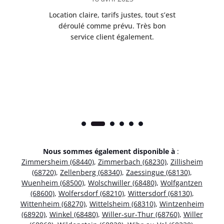
 de
Location claire, tarifs justes, tout s’est
Se
t
déroulé comme prévu. Très bon
pile
service client également.
Nous sommes également disponible à
:
Zimmersheim (68440)
,
Zimmerbach (68230)
,
Zillisheim
(68720)
,
Zellenberg (68340)
,
Zaessingue (68130)
,
Wuenheim (68500)
,
Wolschwiller (68480)
,
Wolfgantzen
(68600)
,
Wolfersdorf (68210)
,
Wittersdorf (68130)
,
Wittenheim (68270)
,
Wittelsheim (68310)
,
Wintzenheim
(68920)
,
Winkel (68480)
,
Willer-sur-Thur (68760)
,
Willer