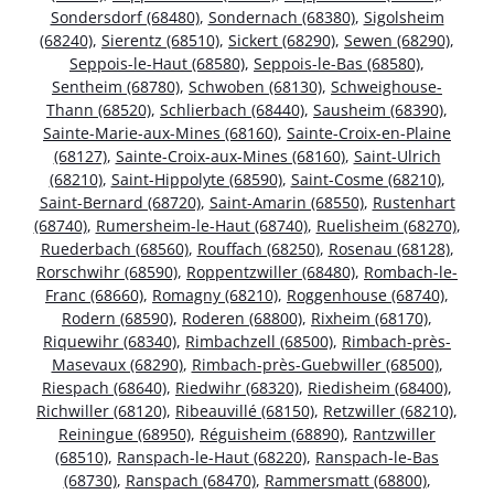
Sondersdorf (68480)
,
Sondernach (68380)
,
Sigolsheim
(68240)
,
Sierentz (68510)
,
Sickert (68290)
,
Sewen (68290)
,
Seppois-le-Haut (68580)
,
Seppois-le-Bas (68580)
,
Sentheim (68780)
,
Schwoben (68130)
,
Schweighouse-
Thann (68520)
,
Schlierbach (68440)
,
Sausheim (68390)
,
Sainte-Marie-aux-Mines (68160)
,
Sainte-Croix-en-Plaine
(68127)
,
Sainte-Croix-aux-Mines (68160)
,
Saint-Ulrich
(68210)
,
Saint-Hippolyte (68590)
,
Saint-Cosme (68210)
,
Saint-Bernard (68720)
,
Saint-Amarin (68550)
,
Rustenhart
(68740)
,
Rumersheim-le-Haut (68740)
,
Ruelisheim (68270)
,
Ruederbach (68560)
,
Rouffach (68250)
,
Rosenau (68128)
,
Rorschwihr (68590)
,
Roppentzwiller (68480)
,
Rombach-le-
Franc (68660)
,
Romagny (68210)
,
Roggenhouse (68740)
,
Rodern (68590)
,
Roderen (68800)
,
Rixheim (68170)
,
Riquewihr (68340)
,
Rimbachzell (68500)
,
Rimbach-près-
Masevaux (68290)
,
Rimbach-près-Guebwiller (68500)
,
Riespach (68640)
,
Riedwihr (68320)
,
Riedisheim (68400)
,
Richwiller (68120)
,
Ribeauvillé (68150)
,
Retzwiller (68210)
,
Reiningue (68950)
,
Réguisheim (68890)
,
Rantzwiller
(68510)
,
Ranspach-le-Haut (68220)
,
Ranspach-le-Bas
(68730)
,
Ranspach (68470)
,
Rammersmatt (68800)
,