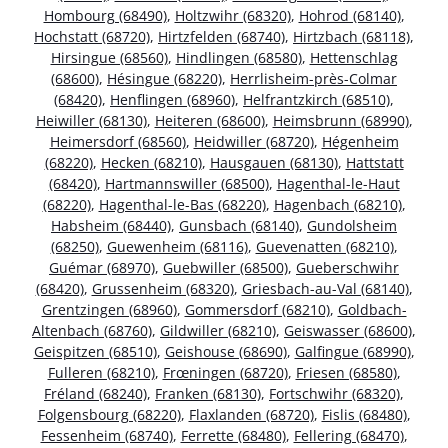
Hombourg (68490)
,
Holtzwihr (68320)
,
Hohrod (68140)
,
Hochstatt (68720)
,
Hirtzfelden (68740)
,
Hirtzbach (68118)
,
Hirsingue (68560)
,
Hindlingen (68580)
,
Hettenschlag
(68600)
,
Hésingue (68220)
,
Herrlisheim-près-Colmar
(68420)
,
Henflingen (68960)
,
Helfrantzkirch (68510)
,
Heiwiller (68130)
,
Heiteren (68600)
,
Heimsbrunn (68990)
,
Heimersdorf (68560)
,
Heidwiller (68720)
,
Hégenheim
(68220)
,
Hecken (68210)
,
Hausgauen (68130)
,
Hattstatt
(68420)
,
Hartmannswiller (68500)
,
Hagenthal-le-Haut
(68220)
,
Hagenthal-le-Bas (68220)
,
Hagenbach (68210)
,
Habsheim (68440)
,
Gunsbach (68140)
,
Gundolsheim
(68250)
,
Guewenheim (68116)
,
Guevenatten (68210)
,
Guémar (68970)
,
Guebwiller (68500)
,
Gueberschwihr
(68420)
,
Grussenheim (68320)
,
Griesbach-au-Val (68140)
,
Grentzingen (68960)
,
Gommersdorf (68210)
,
Goldbach-
Altenbach (68760)
,
Gildwiller (68210)
,
Geiswasser (68600)
,
Geispitzen (68510)
,
Geishouse (68690)
,
Galfingue (68990)
,
Fulleren (68210)
,
Frœningen (68720)
,
Friesen (68580)
,
Fréland (68240)
,
Franken (68130)
,
Fortschwihr (68320)
,
Folgensbourg (68220)
,
Flaxlanden (68720)
,
Fislis (68480)
,
Fessenheim (68740)
,
Ferrette (68480)
,
Fellering (68470)
,