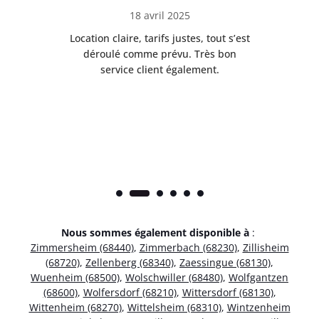
18 avril 2025
 de
Location claire, tarifs justes, tout s’est
Se
t
déroulé comme prévu. Très bon
pile
service client également.
Nous sommes également disponible à
:
Zimmersheim (68440)
,
Zimmerbach (68230)
,
Zillisheim
(68720)
,
Zellenberg (68340)
,
Zaessingue (68130)
,
Wuenheim (68500)
,
Wolschwiller (68480)
,
Wolfgantzen
(68600)
,
Wolfersdorf (68210)
,
Wittersdorf (68130)
,
Wittenheim (68270)
,
Wittelsheim (68310)
,
Wintzenheim