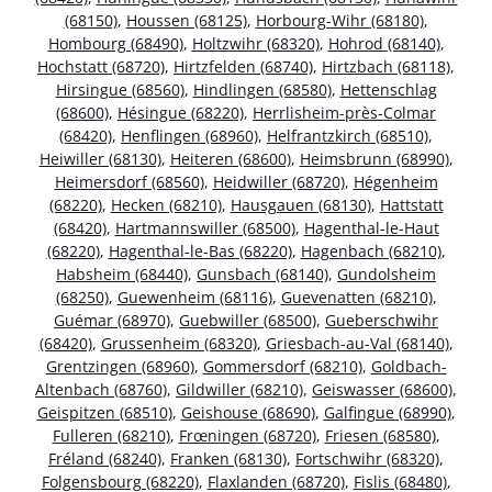
(68150)
,
Houssen (68125)
,
Horbourg-Wihr (68180)
,
Hombourg (68490)
,
Holtzwihr (68320)
,
Hohrod (68140)
,
Hochstatt (68720)
,
Hirtzfelden (68740)
,
Hirtzbach (68118)
,
Hirsingue (68560)
,
Hindlingen (68580)
,
Hettenschlag
(68600)
,
Hésingue (68220)
,
Herrlisheim-près-Colmar
(68420)
,
Henflingen (68960)
,
Helfrantzkirch (68510)
,
Heiwiller (68130)
,
Heiteren (68600)
,
Heimsbrunn (68990)
,
Heimersdorf (68560)
,
Heidwiller (68720)
,
Hégenheim
(68220)
,
Hecken (68210)
,
Hausgauen (68130)
,
Hattstatt
(68420)
,
Hartmannswiller (68500)
,
Hagenthal-le-Haut
(68220)
,
Hagenthal-le-Bas (68220)
,
Hagenbach (68210)
,
Habsheim (68440)
,
Gunsbach (68140)
,
Gundolsheim
(68250)
,
Guewenheim (68116)
,
Guevenatten (68210)
,
Guémar (68970)
,
Guebwiller (68500)
,
Gueberschwihr
(68420)
,
Grussenheim (68320)
,
Griesbach-au-Val (68140)
,
Grentzingen (68960)
,
Gommersdorf (68210)
,
Goldbach-
Altenbach (68760)
,
Gildwiller (68210)
,
Geiswasser (68600)
,
Geispitzen (68510)
,
Geishouse (68690)
,
Galfingue (68990)
,
Fulleren (68210)
,
Frœningen (68720)
,
Friesen (68580)
,
Fréland (68240)
,
Franken (68130)
,
Fortschwihr (68320)
,
Folgensbourg (68220)
,
Flaxlanden (68720)
,
Fislis (68480)
,