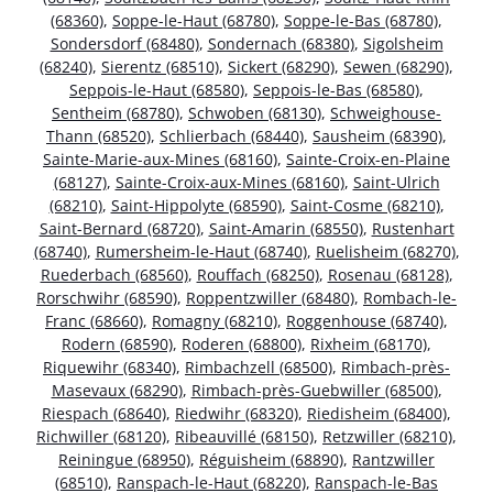
(68360)
,
Soppe-le-Haut (68780)
,
Soppe-le-Bas (68780)
,
Sondersdorf (68480)
,
Sondernach (68380)
,
Sigolsheim
(68240)
,
Sierentz (68510)
,
Sickert (68290)
,
Sewen (68290)
,
Seppois-le-Haut (68580)
,
Seppois-le-Bas (68580)
,
Sentheim (68780)
,
Schwoben (68130)
,
Schweighouse-
Thann (68520)
,
Schlierbach (68440)
,
Sausheim (68390)
,
Sainte-Marie-aux-Mines (68160)
,
Sainte-Croix-en-Plaine
(68127)
,
Sainte-Croix-aux-Mines (68160)
,
Saint-Ulrich
(68210)
,
Saint-Hippolyte (68590)
,
Saint-Cosme (68210)
,
Saint-Bernard (68720)
,
Saint-Amarin (68550)
,
Rustenhart
(68740)
,
Rumersheim-le-Haut (68740)
,
Ruelisheim (68270)
,
Ruederbach (68560)
,
Rouffach (68250)
,
Rosenau (68128)
,
Rorschwihr (68590)
,
Roppentzwiller (68480)
,
Rombach-le-
Franc (68660)
,
Romagny (68210)
,
Roggenhouse (68740)
,
Rodern (68590)
,
Roderen (68800)
,
Rixheim (68170)
,
Riquewihr (68340)
,
Rimbachzell (68500)
,
Rimbach-près-
Masevaux (68290)
,
Rimbach-près-Guebwiller (68500)
,
Riespach (68640)
,
Riedwihr (68320)
,
Riedisheim (68400)
,
Richwiller (68120)
,
Ribeauvillé (68150)
,
Retzwiller (68210)
,
Reiningue (68950)
,
Réguisheim (68890)
,
Rantzwiller
(68510)
,
Ranspach-le-Haut (68220)
,
Ranspach-le-Bas