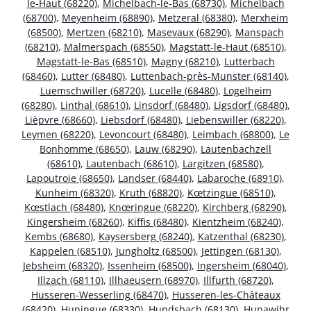
le-Haut (68220)
,
Michelbach-le-Bas (68730)
,
Michelbach
(68700)
,
Meyenheim (68890)
,
Metzeral (68380)
,
Merxheim
(68500)
,
Mertzen (68210)
,
Masevaux (68290)
,
Manspach
(68210)
,
Malmerspach (68550)
,
Magstatt-le-Haut (68510)
,
Magstatt-le-Bas (68510)
,
Magny (68210)
,
Lutterbach
(68460)
,
Lutter (68480)
,
Luttenbach-près-Munster (68140)
,
Luemschwiller (68720)
,
Lucelle (68480)
,
Logelheim
(68280)
,
Linthal (68610)
,
Linsdorf (68480)
,
Ligsdorf (68480)
,
Lièpvre (68660)
,
Liebsdorf (68480)
,
Liebenswiller (68220)
,
Leymen (68220)
,
Levoncourt (68480)
,
Leimbach (68800)
,
Le
Bonhomme (68650)
,
Lauw (68290)
,
Lautenbachzell
(68610)
,
Lautenbach (68610)
,
Largitzen (68580)
,
Lapoutroie (68650)
,
Landser (68440)
,
Labaroche (68910)
,
Kunheim (68320)
,
Kruth (68820)
,
Kœtzingue (68510)
,
Kœstlach (68480)
,
Knœringue (68220)
,
Kirchberg (68290)
,
Kingersheim (68260)
,
Kiffis (68480)
,
Kientzheim (68240)
,
Kembs (68680)
,
Kaysersberg (68240)
,
Katzenthal (68230)
,
Kappelen (68510)
,
Jungholtz (68500)
,
Jettingen (68130)
,
Jebsheim (68320)
,
Issenheim (68500)
,
Ingersheim (68040)
,
Illzach (68110)
,
Illhaeusern (68970)
,
Illfurth (68720)
,
Husseren-Wesserling (68470)
,
Husseren-les-Châteaux
(68420)
,
Huningue (68330)
,
Hundsbach (68130)
,
Hunawihr