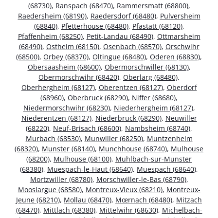
(68730)
,
Ranspach (68470)
,
Rammersmatt (68800)
,
Raedersheim (68190)
,
Raedersdorf (68480)
,
Pulversheim
(68840)
,
Pfetterhouse (68480)
,
Pfastatt (68120)
,
Pfaffenheim (68250)
,
Petit-Landau (68490)
,
Ottmarsheim
(68490)
,
Ostheim (68150)
,
Osenbach (68570)
,
Orschwihr
(68500)
,
Orbey (68370)
,
Oltingue (68480)
,
Oderen (68830)
,
Obersaasheim (68600)
,
Obermorschwiller (68130)
,
Obermorschwihr (68420)
,
Oberlarg (68480)
,
Oberhergheim (68127)
,
Oberentzen (68127)
,
Oberdorf
(68960)
,
Oberbruck (68290)
,
Niffer (68680)
,
Niedermorschwihr (68230)
,
Niederhergheim (68127)
,
Niederentzen (68127)
,
Niederbruck (68290)
,
Neuwiller
(68220)
,
Neuf-Brisach (68600)
,
Nambsheim (68740)
,
Murbach (68530)
,
Munwiller (68250)
,
Muntzenheim
(68320)
,
Munster (68140)
,
Munchhouse (68740)
,
Mulhouse
(68200)
,
Mulhouse (68100)
,
Muhlbach-sur-Munster
(68380)
,
Muespach-le-Haut (68640)
,
Muespach (68640)
,
Mortzwiller (68780)
,
Morschwiller-le-Bas (68790)
,
Mooslargue (68580)
,
Montreux-Vieux (68210)
,
Montreux-
Jeune (68210)
,
Mollau (68470)
,
Mœrnach (68480)
,
Mitzach
(68470)
,
Mittlach (68380)
,
Mittelwihr (68630)
,
Michelbach-