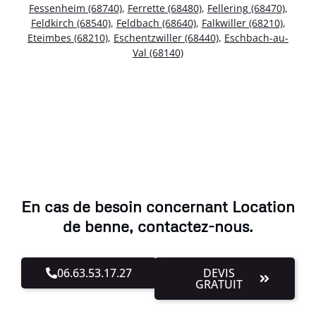
Fessenheim (68740)
,
Ferrette (68480)
,
Fellering (68470)
,
Feldkirch (68540)
,
Feldbach (68640)
,
Falkwiller (68210)
,
Eteimbes (68210)
,
Eschentzwiller (68440)
,
Eschbach-au-
Val (68140)
En cas de besoin concernant Location
de benne, contactez-nous.
06.63.53.17.27
DEVIS
GRATUIT