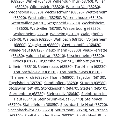
(68920)
,
Winkel (68480)
,
Willer-sur-Thur (68760)
,
Willer
(68960)
,
Wildenstein (68820)
,
Wihr-au-Val (68230)
,
Widensolen (68320)
,
Wickerschwihr (68320)
,
Wettolsheim
(68920)
,
Westhalten (68250)
,
Werentzhouse (68480)
,
Wentzwiller (68220)
,
Wegscheid (68290)
,
Weckolsheim
(68600)
,
Wattwiller (68700)
,
Wasserbourg (68230)
,
Waltenheim (68510)
,
Walheim (68130)
,
Waldighofen
(68640)
,
Walbach (68230)
,
Wahlbach (68130)
,
Volgelsheim
(68600)
,
Vogelgrun (68600)
,
Vœgtlinshoffen (68420)
,
Village-Neuf (68128)
,
Vieux-Thann (68800)
,
Vieux-Ferrette
(68480)
,
Valdieu-Lutran (68210)
,
Urschenheim (68320)
,
Urbès (68121)
,
Ungersheim (68190)
,
Uffholtz (68700)
,
Uffheim (68510)
,
Ueberstrass (68580)
,
Turckheim (68230)
,
Traubach-le-Haut (68210)
,
Traubach-le-Bas (68210)
,
Thannenkirch (68590)
,
Thann (68800)
,
Tagsdorf (68130)
,
Tagolsheim (68720)
,
Sundhoffen (68280)
,
Strueth (68580)
,
Stosswihr (68140)
,
Storckensohn (68470)
,
Stetten (68510)
,
Sternenberg (68780)
,
Steinsoultz (68640)
,
Steinbrunn-le-
Haut (68440)
,
Steinbrunn-le-Bas (68440)
,
Steinbach
(68700)
,
Staffelfelden (68850)
,
Spechbach-le-Haut (68720)
,
Spechbach-le-Bas (68720)
,
Soultzmatt (68570)
,
Soultzeren
(68140)
,
Soultzbach-les-Bains (68230)
,
Soultz-Haut-Rhin