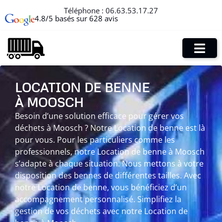
Téléphone :
06.63.53.17.27
4.8/5 basés sur 628 avis
LOCATION DE BENNE
À MOOSCH
Besoin d’une solution efficace pour gérer vos
déchets à Moosch ? Notre Location de benne est là
pour vous. Pour les particuliers comme les
professionnels, notre Location de benne à Moosch
s’adapte à chaque situation. Nous mettons à votre
disposition des bennes de différentes tailles. Avec
notre Location de benne, vous bénéficiez d’un
accompagnement personnalisé. Simplifiez la
gestion de vos déchets avec notre Location de