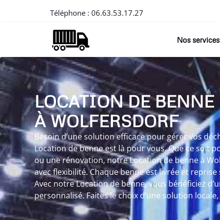
Téléphone :
06.63.53.17.27
Nos services
LOCATION DE BENNE
À WOLFERSDORF
Besoin d’une solution efficace pour gérer vos déc
Location de benne est là pour vous. Que ce soit p
ou une rénovation, notre Location de benne à W
avec flexibilité. Chaque benne est livrée et reprise 
Avec notre Location de benne, vous bénéficiez 
personnalisé. Faites le choix d’une solution local