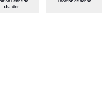
cation Benne de
Location de benne
chantier