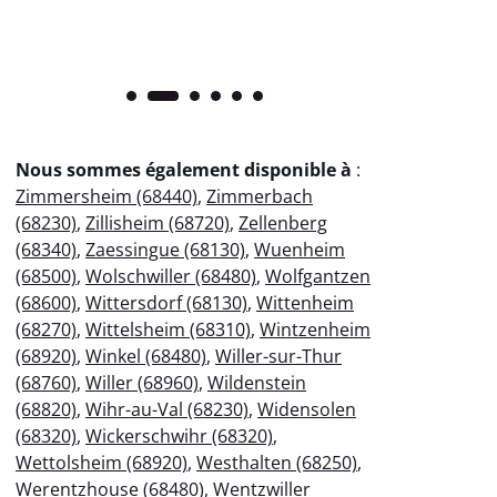
Nous sommes également disponible à
:
Zimmersheim (68440)
,
Zimmerbach
(68230)
,
Zillisheim (68720)
,
Zellenberg
(68340)
,
Zaessingue (68130)
,
Wuenheim
(68500)
,
Wolschwiller (68480)
,
Wolfgantzen
(68600)
,
Wittersdorf (68130)
,
Wittenheim
(68270)
,
Wittelsheim (68310)
,
Wintzenheim
(68920)
,
Winkel (68480)
,
Willer-sur-Thur
(68760)
,
Willer (68960)
,
Wildenstein
(68820)
,
Wihr-au-Val (68230)
,
Widensolen
(68320)
,
Wickerschwihr (68320)
,
Wettolsheim (68920)
,
Westhalten (68250)
,
Werentzhouse (68480)
,
Wentzwiller