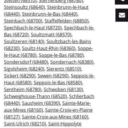
Stetten (68510)
,
Sternenberg (68780)
,
Steinsoultz (68640)
,
Steinbrunn-le-Haut
(68440)
,
Steinbrunn-le-Bas (68440)
,
Steinbach (68700)
,
Staffelfelden (68850)
,
Spechbach-le-Haut (68720)
,
Spechbach-le-
Bas (68720)
,
Soultzmatt (68570)
,
Soultzeren (68140)
,
Soultzbach-les-Bains
(68230)
,
Soultz-Haut-Rhin (68360)
,
Soppe-
le-Haut (68780)
,
Soppe-le-Bas (68780)
,
Sondersdorf (68480)
,
Sondernach (68380)
,
Sigolsheim (68240)
,
Sierentz (68510)
,
Sickert (68290)
,
Sewen (68290)
,
Seppois-le-
Haut (68580)
,
Seppois-le-Bas (68580)
,
Sentheim (68780)
,
Schwoben (68130)
,
Schweighouse-Thann (68520)
,
Schlierbach
(68440)
,
Sausheim (68390)
,
Sainte-Marie-
aux-Mines (68160)
,
Sainte-Croix-en-Plaine
(68127)
,
Sainte-Croix-aux-Mines (68160)
,
Saint-Ulrich (68210)
,
Saint-Hippolyte