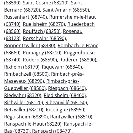
(68590)
,
Saint-Cosme (68210)
,
Saint-
Bernard (68720)
,
Saint-Amarin (68550)
,
Rustenhart (68740)
,
Rumersheim-le-Haut
(68740)
,
Ruelisheim (68270)
,
Ruederbach
(68560)
,
Rouffach (68250)
,
Rosenau
(68128)
,
Rorschwihr (68590)
,
Roppentzwiller (68480)
,
Rombach-le-Franc
(68660)
,
Romagny (68210)
,
Roggenhouse
(68740)
,
Rodern (68590)
,
Roderen (68800)
,
Rixheim (68170)
,
Riquewihr (68340)
,
Rimbachzell (68500)
,
Rimbach-près-
Masevaux (68290)
,
Rimbach-près-
Guebwiller (68500)
,
Riespach (68640)
,
Riedwihr (68320)
,
Riedisheim (68400)
,
Richwiller (68120)
,
Ribeauvillé (68150)
,
Retzwiller (68210)
,
Reiningue (68950)
,
Réguisheim (68890)
,
Rantzwiller (68510)
,
Ranspach-le-Haut (68220)
,
Ranspach-le-
Bas (68730)
,
Ranspach (68470)
,