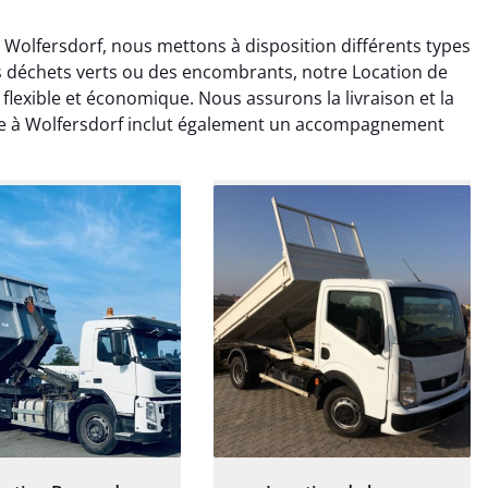
Wolfersdorf, nous mettons à disposition différents types
s déchets verts ou des encombrants, notre Location de
flexible et économique. Nous assurons la livraison et la
ne à Wolfersdorf inclut également un accompagnement
rélie Bonnet
Elisa Barreau
21 juin 2024
6 avril 2025
ice de terrassement
Parfait pour évacuer les
rdin à Var était
gravats de mon chantier.
ionnel. L'équipe a
Service rapide et efficace. Je
é de manière efficace
recommande sans
essionnelle, laissant
hésitation.
ardin impeccable et
our notre nouveau
et d'aménagement
paysager.