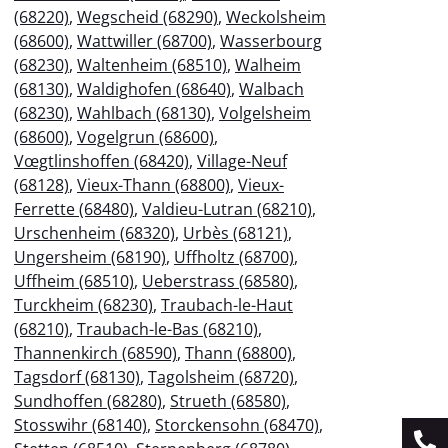
(68220)
,
Wegscheid (68290)
,
Weckolsheim
(68600)
,
Wattwiller (68700)
,
Wasserbourg
(68230)
,
Waltenheim (68510)
,
Walheim
(68130)
,
Waldighofen (68640)
,
Walbach
(68230)
,
Wahlbach (68130)
,
Volgelsheim
(68600)
,
Vogelgrun (68600)
,
Vœgtlinshoffen (68420)
,
Village-Neuf
(68128)
,
Vieux-Thann (68800)
,
Vieux-
Ferrette (68480)
,
Valdieu-Lutran (68210)
,
Urschenheim (68320)
,
Urbès (68121)
,
Ungersheim (68190)
,
Uffholtz (68700)
,
Uffheim (68510)
,
Ueberstrass (68580)
,
Turckheim (68230)
,
Traubach-le-Haut
(68210)
,
Traubach-le-Bas (68210)
,
Thannenkirch (68590)
,
Thann (68800)
,
Tagsdorf (68130)
,
Tagolsheim (68720)
,
Sundhoffen (68280)
,
Strueth (68580)
,
Stosswihr (68140)
,
Storckensohn (68470)
,