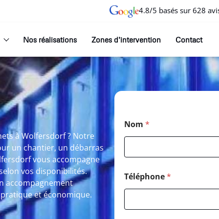
4.8/5 basés sur 628 avi
Nos réalisations
Zones d’intervention
Contact
Nom
*
hets à Wolfersdorf ? Notre
our un chantier, un débarras
olfersdorf vous accompagne
selon vos disponibilités.
Téléphone
*
d’un accompagnement
e, pratique et économique.