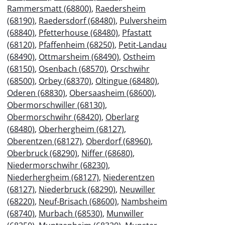
Rammersmatt (68800)
,
Raedersheim
(68190)
,
Raedersdorf (68480)
,
Pulversheim
(68840)
,
Pfetterhouse (68480)
,
Pfastatt
(68120)
,
Pfaffenheim (68250)
,
Petit-Landau
(68490)
,
Ottmarsheim (68490)
,
Ostheim
(68150)
,
Osenbach (68570)
,
Orschwihr
(68500)
,
Orbey (68370)
,
Oltingue (68480)
,
Oderen (68830)
,
Obersaasheim (68600)
,
Obermorschwiller (68130)
,
Obermorschwihr (68420)
,
Oberlarg
(68480)
,
Oberhergheim (68127)
,
Oberentzen (68127)
,
Oberdorf (68960)
,
Oberbruck (68290)
,
Niffer (68680)
,
Niedermorschwihr (68230)
,
Niederhergheim (68127)
,
Niederentzen
(68127)
,
Niederbruck (68290)
,
Neuwiller
(68220)
,
Neuf-Brisach (68600)
,
Nambsheim
(68740)
,
Murbach (68530)
,
Munwiller