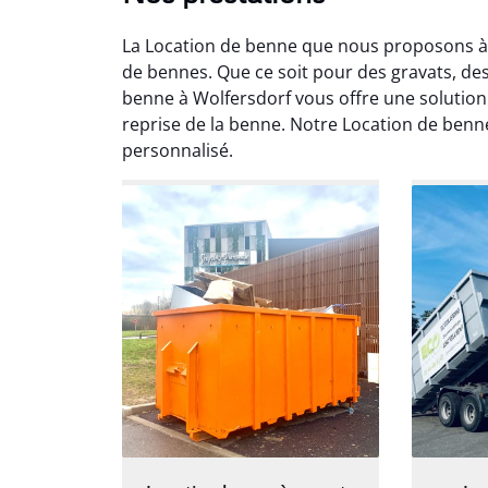
La Location de benne que nous proposons à 
de bennes. Que ce soit pour des gravats, de
benne à Wolfersdorf vous offre une solution 
reprise de la benne. Notre Location de ben
personnalisé.
Au
Le serv
ja
except
travaill
et prof
notre j
prêt p
proj