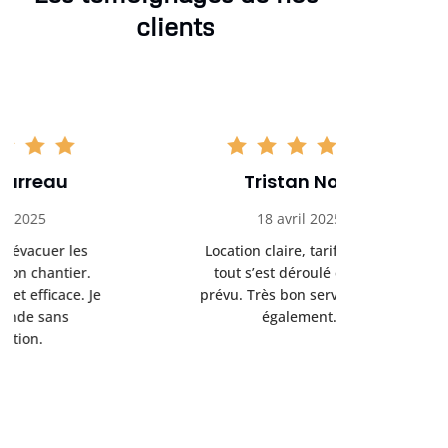
clients
Tristan Noel
Chlo
18 avril 2025
30 
Location claire, tarifs justes,
Service au
tout s’est déroulé comme
été livrée p
prévu. Très bon service client
retrait s’e
également.
l’a