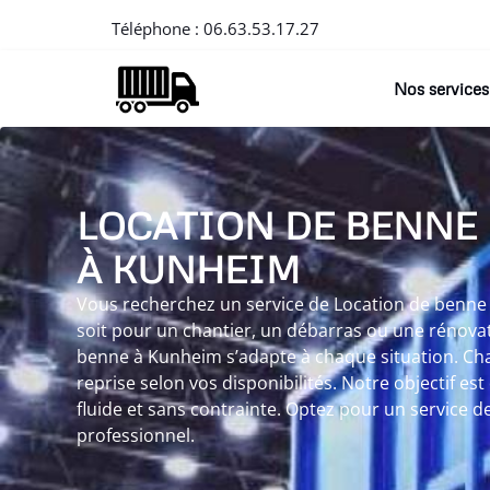
Téléphone :
06.63.53.17.27
Nos services
LOCATION DE BENNE
À KUNHEIM
Vous recherchez un service de Location de benne 
soit pour un chantier, un débarras ou une rénovat
benne à Kunheim s’adapte à chaque situation. Cha
reprise selon vos disponibilités. Notre objectif est
fluide et sans contrainte. Optez pour un service de
professionnel.