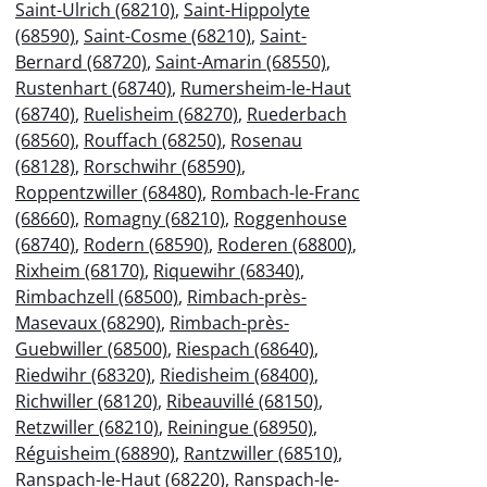
Saint-Ulrich (68210)
,
Saint-Hippolyte
(68590)
,
Saint-Cosme (68210)
,
Saint-
Bernard (68720)
,
Saint-Amarin (68550)
,
Rustenhart (68740)
,
Rumersheim-le-Haut
(68740)
,
Ruelisheim (68270)
,
Ruederbach
(68560)
,
Rouffach (68250)
,
Rosenau
(68128)
,
Rorschwihr (68590)
,
Roppentzwiller (68480)
,
Rombach-le-Franc
(68660)
,
Romagny (68210)
,
Roggenhouse
(68740)
,
Rodern (68590)
,
Roderen (68800)
,
Rixheim (68170)
,
Riquewihr (68340)
,
Rimbachzell (68500)
,
Rimbach-près-
Masevaux (68290)
,
Rimbach-près-
Guebwiller (68500)
,
Riespach (68640)
,
Riedwihr (68320)
,
Riedisheim (68400)
,
Richwiller (68120)
,
Ribeauvillé (68150)
,
Retzwiller (68210)
,
Reiningue (68950)
,
Réguisheim (68890)
,
Rantzwiller (68510)
,
Ranspach-le-Haut (68220)
,
Ranspach-le-