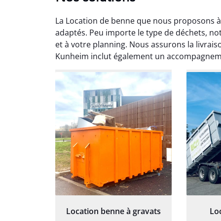
La Location de benne que nous proposons à 
adaptés. Peu importe le type de déchets, n
et à votre planning. Nous assurons la livrais
Kunheim inclut également un accompagneme
Au
Le serv
ja
except
travaill
et prof
notre j
prêt p
proj
Location benne à gravats
Lo