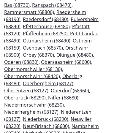
Bas (68730)
,
Ranspach (68470)
,
Rammersmatt (68800)
,
Raedersheim
(68190)
,
Raedersdorf (68480)
,
Pulversheim
(68840)
,
Pfetterhouse (68480)
,
Pfastatt
(68120)
,
Pfaffenheim (68250)
,
Petit-Landau
(68490)
,
Ottmarsheim (68490)
,
Ostheim
(68150)
,
Osenbach (68570)
,
Orschwihr
(68500)
,
Orbey (68370)
,
Oltingue (68480)
,
Oderen (68830)
,
Obersaasheim (68600)
,
Obermorschwiller (68130)
,
Obermorschwihr (68420)
,
Oberlarg
(68480)
,
Oberhergheim (68127)
,
Oberentzen (68127)
,
Oberdorf (68960)
,
Oberbruck (68290)
,
Niffer (68680)
,
Niedermorschwihr (68230)
,
Niederhergheim (68127)
,
Niederentzen
(68127)
,
Niederbruck (68290)
,
Neuwiller
(68220)
,
Neuf-Brisach (68600)
,
Nambsheim