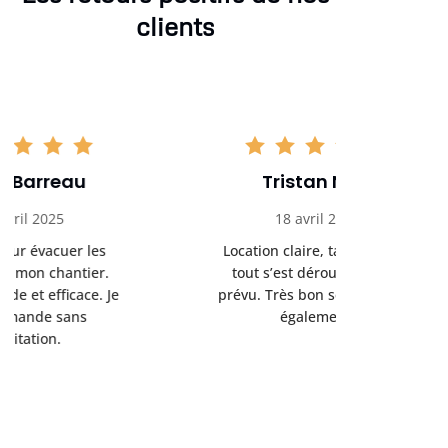
clients
Tristan Noel
Chlo
18 avril 2025
30 
Location claire, tarifs justes,
Service au
tout s’est déroulé comme
été livrée p
prévu. Très bon service client
retrait s’e
également.
l’a