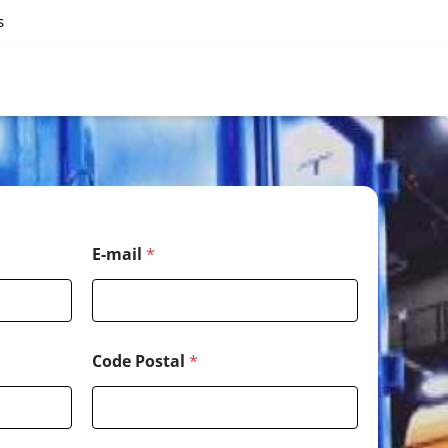
s
E-mail
*
Code Postal
*