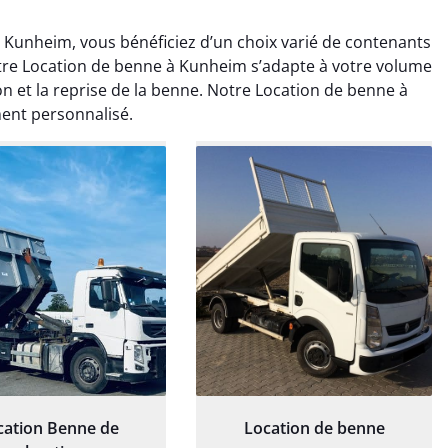
Kunheim, vous bénéficiez d’un choix varié de contenants
otre Location de benne à Kunheim s’adapte à votre volume
on et la reprise de la benne. Notre Location de benne à
nt personnalisé.
rélie Bonnet
Elisa Barreau
21 juin 2024
6 avril 2025
ice de terrassement
Parfait pour évacuer les
rdin à Var était
gravats de mon chantier.
ionnel. L'équipe a
Service rapide et efficace. Je
é de manière efficace
recommande sans
essionnelle, laissant
hésitation.
ardin impeccable et
our notre nouveau
et d'aménagement
cation Benne de
Location de benne
paysager.