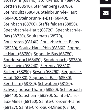
Stosswihr (68140)
,
Storckensohn (68470)
,
Stetten (68510)
,
Sternenberg (68780)
,
Steinsoultz (68640)
,
Steinbrunn-le-Haut
(68440)
,
Steinbrunn-le-Bas (68440)
,
Steinbach (68700)
,
Staffelfelden (68850)
,
Spechbach-le-Haut (68720)
,
Spechbach-le-
Bas (68720)
,
Soultzmatt (68570)
,
Soultzeren (68140)
,
Soultzbach-les-Bains
(68230)
,
Soultz-Haut-Rhin (68360)
,
Soppe-
le-Haut (68780)
,
Soppe-le-Bas (68780)
,
Sondersdorf (68480)
,
Sondernach (68380)
,
Sigolsheim (68240)
,
Sierentz (68510)
,
Sickert (68290)
,
Sewen (68290)
,
Seppois-le-
Haut (68580)
,
Seppois-le-Bas (68580)
,
Sentheim (68780)
,
Schwoben (68130)
,
Schweighouse-Thann (68520)
,
Schlierbach
(68440)
,
Sausheim (68390)
,
Sainte-Marie-
aux-Mines (68160)
,
Sainte-Croix-en-Plaine
(68127)
,
Sainte-Croix-aux-Mines (68160)
,