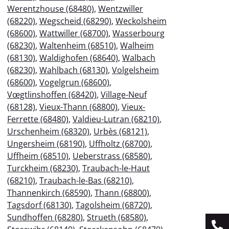
Werentzhouse (68480)
,
Wentzwiller
(68220)
,
Wegscheid (68290)
,
Weckolsheim
(68600)
,
Wattwiller (68700)
,
Wasserbourg
(68230)
,
Waltenheim (68510)
,
Walheim
(68130)
,
Waldighofen (68640)
,
Walbach
(68230)
,
Wahlbach (68130)
,
Volgelsheim
(68600)
,
Vogelgrun (68600)
,
Vœgtlinshoffen (68420)
,
Village-Neuf
(68128)
,
Vieux-Thann (68800)
,
Vieux-
Ferrette (68480)
,
Valdieu-Lutran (68210)
,
Urschenheim (68320)
,
Urbès (68121)
,
Ungersheim (68190)
,
Uffholtz (68700)
,
Uffheim (68510)
,
Ueberstrass (68580)
,
Turckheim (68230)
,
Traubach-le-Haut
(68210)
,
Traubach-le-Bas (68210)
,
Thannenkirch (68590)
,
Thann (68800)
,
Tagsdorf (68130)
,
Tagolsheim (68720)
,
Sundhoffen (68280)
,
Strueth (68580)
,