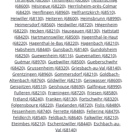
(68600)
,
Hésingue (68220)
,
Herrlisheim-près-Colmar
(68420)
,
Henflingen (68960)
,
Helfrantzkirch (68510)
,
Heiwiller (68130)
,
Heiteren (68600)
,
Heimsbrunn (68990)
,
Heimersdorf (68560)
,
Heidwiller (68720)
,
Hégenheim
(68220)
,
Hecken (68210)
,
Hausgauen (68130)
,
Hattstatt
(68420)
,
Hartmannswiller (68500)
,
Hagenthal-le-Haut
(68220)
,
Hagenthal-le-Bas (68220)
,
Hagenbach (68210)
,
Habsheim (68440)
,
Gunsbach (68140)
,
Gundolsheim
(68250)
,
Guewenheim (68116)
,
Guevenatten (68210)
,
Guémar (68970)
,
Guebwiller (68500)
,
Gueberschwihr
(68420)
,
Grussenheim (68320)
,
Griesbach-au-Val (68140)
,
Grentzingen (68960)
,
Gommersdorf (68210)
,
Goldbach-
Altenbach (68760)
,
Gildwiller (68210)
,
Geiswasser (68600)
,
Geispitzen (68510)
,
Geishouse (68690)
,
Galfingue (68990)
,
Fulleren (68210)
,
Frœningen (68720)
,
Friesen (68580)
,
Fréland (68240)
,
Franken (68130)
,
Fortschwihr (68320)
,
Folgensbourg (68220)
,
Flaxlanden (68720)
,
Fislis (68480)
,
Fessenheim (68740)
,
Ferrette (68480)
,
Fellering (68470)
,
Feldkirch (68540)
,
Feldbach (68640)
,
Falkwiller (68210)
,
Eteimbes (68210)
,
Eschentzwiller (68440)
,
Eschbach-au-
Val (68140)