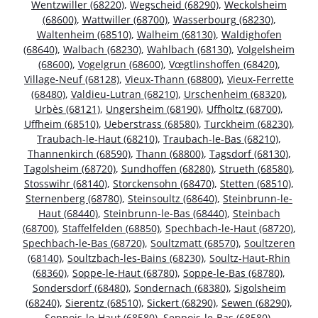
Wentzwiller (68220)
,
Wegscheid (68290)
,
Weckolsheim
(68600)
,
Wattwiller (68700)
,
Wasserbourg (68230)
,
Waltenheim (68510)
,
Walheim (68130)
,
Waldighofen
(68640)
,
Walbach (68230)
,
Wahlbach (68130)
,
Volgelsheim
(68600)
,
Vogelgrun (68600)
,
Vœgtlinshoffen (68420)
,
Village-Neuf (68128)
,
Vieux-Thann (68800)
,
Vieux-Ferrette
(68480)
,
Valdieu-Lutran (68210)
,
Urschenheim (68320)
,
Urbès (68121)
,
Ungersheim (68190)
,
Uffholtz (68700)
,
Uffheim (68510)
,
Ueberstrass (68580)
,
Turckheim (68230)
,
Traubach-le-Haut (68210)
,
Traubach-le-Bas (68210)
,
Thannenkirch (68590)
,
Thann (68800)
,
Tagsdorf (68130)
,
Tagolsheim (68720)
,
Sundhoffen (68280)
,
Strueth (68580)
,
Stosswihr (68140)
,
Storckensohn (68470)
,
Stetten (68510)
,
Sternenberg (68780)
,
Steinsoultz (68640)
,
Steinbrunn-le-
Haut (68440)
,
Steinbrunn-le-Bas (68440)
,
Steinbach
(68700)
,
Staffelfelden (68850)
,
Spechbach-le-Haut (68720)
,
Spechbach-le-Bas (68720)
,
Soultzmatt (68570)
,
Soultzeren
(68140)
,
Soultzbach-les-Bains (68230)
,
Soultz-Haut-Rhin
(68360)
,
Soppe-le-Haut (68780)
,
Soppe-le-Bas (68780)
,
Sondersdorf (68480)
,
Sondernach (68380)
,
Sigolsheim
(68240)
,
Sierentz (68510)
,
Sickert (68290)
,
Sewen (68290)
,
Seppois-le-Haut (68580)
,
Seppois-le-Bas (68580)
,