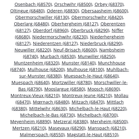
Osenbach (68570)
,
Orschwihr (68500)
,
Orbey (68370)
,
Oltingue (68480)
,
Oderen (68830)
,
Obersaasheim (68600)
,
Obermorschwiller (68130)
,
Obermorschwihr (68420)
,
Oberlarg (68480)
,
Oberhergheim (68127)
,
Oberentzen
(68127)
,
Oberdorf (68960)
,
Oberbruck (68290)
,
Niffer
(68680)
,
Niedermorschwihr (68230)
,
Niederhergheim
(68127)
,
Niederentzen (68127)
,
Niederbruck (68290)
,
Neuwiller (68220)
,
Neuf-Brisach (68600)
,
Nambsheim
(68740)
,
Murbach (68530)
,
Munwiller (68250)
,
Muntzenheim (68320)
,
Munster (68140)
,
Munchhouse
(68740)
,
Mulhouse (68200)
,
Mulhouse (68100)
,
Muhlbach-
sur-Munster (68380)
,
Muespach-le-Haut (68640)
,
Muespach (68640)
,
Mortzwiller (68780)
,
Morschwiller-le-
Bas (68790)
,
Mooslargue (68580)
,
Moosch (68690)
,
Montreux-Vieux (68210)
,
Montreux-Jeune (68210)
,
Mollau
(68470)
,
Mœrnach (68480)
,
Mitzach (68470)
,
Mittlach
(68380)
,
Mittelwihr (68630)
,
Michelbach-le-Haut (68220)
,
Michelbach-le-Bas (68730)
,
Michelbach (68700)
,
Meyenheim (68890)
,
Metzeral (68380)
,
Merxheim (68500)
,
Mertzen (68210)
,
Masevaux (68290)
,
Manspach (68210)
,
Malmerspach (68550)
,
Magstatt-le-Haut (68510)
,