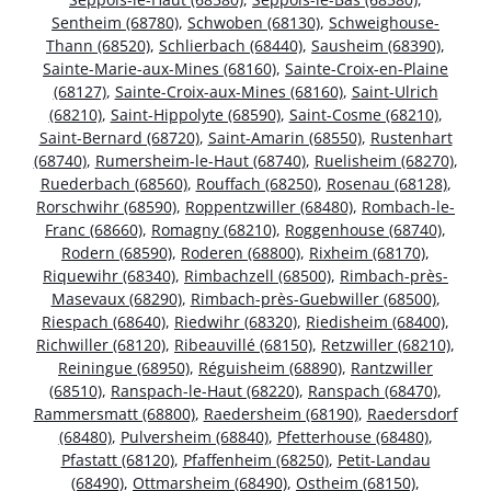
Sentheim (68780)
,
Schwoben (68130)
,
Schweighouse-
Thann (68520)
,
Schlierbach (68440)
,
Sausheim (68390)
,
Sainte-Marie-aux-Mines (68160)
,
Sainte-Croix-en-Plaine
(68127)
,
Sainte-Croix-aux-Mines (68160)
,
Saint-Ulrich
(68210)
,
Saint-Hippolyte (68590)
,
Saint-Cosme (68210)
,
Saint-Bernard (68720)
,
Saint-Amarin (68550)
,
Rustenhart
(68740)
,
Rumersheim-le-Haut (68740)
,
Ruelisheim (68270)
,
Ruederbach (68560)
,
Rouffach (68250)
,
Rosenau (68128)
,
Rorschwihr (68590)
,
Roppentzwiller (68480)
,
Rombach-le-
Franc (68660)
,
Romagny (68210)
,
Roggenhouse (68740)
,
Rodern (68590)
,
Roderen (68800)
,
Rixheim (68170)
,
Riquewihr (68340)
,
Rimbachzell (68500)
,
Rimbach-près-
Masevaux (68290)
,
Rimbach-près-Guebwiller (68500)
,
Riespach (68640)
,
Riedwihr (68320)
,
Riedisheim (68400)
,
Richwiller (68120)
,
Ribeauvillé (68150)
,
Retzwiller (68210)
,
Reiningue (68950)
,
Réguisheim (68890)
,
Rantzwiller
(68510)
,
Ranspach-le-Haut (68220)
,
Ranspach (68470)
,
Rammersmatt (68800)
,
Raedersheim (68190)
,
Raedersdorf
(68480)
,
Pulversheim (68840)
,
Pfetterhouse (68480)
,
Pfastatt (68120)
,
Pfaffenheim (68250)
,
Petit-Landau
(68490)
,
Ottmarsheim (68490)
,
Ostheim (68150)
,