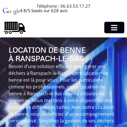
Téléphone :
06.63.53.17.27
4.8/5 basés sur 628 avis
LOCATION DE BENNE
À RANSPACH-LE-BAS
Besoin d’une solution efficace pour gérer vos
déchets à Ranspach-le-Bas ? Notre Location de
benne est là pour vous. Pour les particuliers
comme les professionnels, notre Location de
benne à Ranspach-le-Bas répond à toutes les
exigences. Nous mettons à votre disposition des
bennes de différentes tailles. Avec notre Location
de benne, vous bénéficiez d’un accompagnement
personnalisé. Simplifiez la gestion de vos déchets