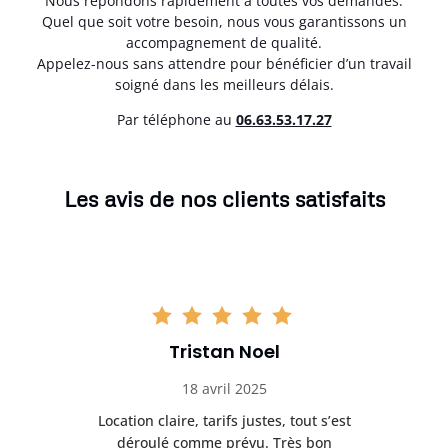
Nous répondons rapidement à toutes vos demandes.
Quel que soit votre besoin, nous vous garantissons un
accompagnement de qualité.
Appelez-nous sans attendre pour bénéficier d’un travail
soigné dans les meilleurs délais.
Par téléphone au
06.63.53.17.27
Les avis de nos clients satisfaits
Tristan Noel
18 avril 2025
 de
Location claire, tarifs justes, tout s’est
Se
t
déroulé comme prévu. Très bon
pile