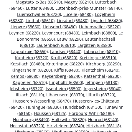
Magstatt-le-Bas (68510)
,
Magny (68210)
,
Lutterbach
(68460)
,
Lutter (68480)
,
Luttenbach-près-Munster (68140)
,
Luemschwiller (68720)
,
Lucelle (68480)
,
Logelheim
(68280)
,
Linthal (68610)
,
Linsdorf (68480)
,
Ligsdorf (68480)
,
Lièpvre (68660)
,
Liebsdorf (68480)
,
Liebenswiller (68220)
,
Leymen (68220)
,
Levoncourt (68480)
,
Leimbach (68800)
,
Le
Bonhomme (68650)
,
Lauw (68290)
,
Lautenbachzell
(68610)
,
Lautenbach (68610)
,
Largitzen (68580)
,
Lapoutroie (68650)
,
Landser (68440)
,
Labaroche (68910)
,
Kunheim (68320)
,
Kruth (68820)
,
Kœtzingue (68510)
,
Kœstlach (68480)
,
Knœringue (68220)
,
Kirchberg (68290)
,
Kingersheim (68260)
,
Kiffis (68480)
,
Kientzheim (68240)
,
Kembs (68680)
,
Kaysersberg (68240)
,
Katzenthal (68230)
,
Kappelen (68510)
,
Jungholtz (68500)
,
Jettingen (68130)
,
Jebsheim (68320)
,
Issenheim (68500)
,
Ingersheim (68040)
,
Illzach (68110)
,
Illhaeusern (68970)
,
Illfurth (68720)
,
Husseren-Wesserling (68470)
,
Husseren-les-Châteaux
(68420)
,
Huningue (68330)
,
Hundsbach (68130)
,
Hunawihr
(68150)
,
Houssen (68125)
,
Horbourg-Wihr (68180)
,
Hombourg (68490)
,
Holtzwihr (68320)
,
Hohrod (68140)
,
Hochstatt (68720)
,
Hirtzfelden (68740)
,
Hirtzbach (68118)
,
Hirsingue (68560)
,
Hindlingen (68580)
,
Hettenschlag