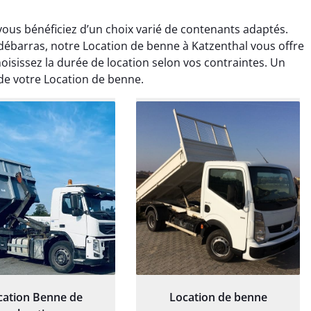
vous bénéficiez d’un choix varié de contenants adaptés.
barras, notre Location de benne à Katzenthal vous offre
oisissez la durée de location selon vos contraintes. Un
 de votre Location de benne.
rélie Bonnet
Elisa Barreau
21 juin 2024
6 avril 2025
ice de terrassement
Parfait pour évacuer les
rdin à Var était
gravats de mon chantier.
ionnel. L'équipe a
Service rapide et efficace. Je
é de manière efficace
recommande sans
essionnelle, laissant
hésitation.
ardin impeccable et
our notre nouveau
et d'aménagement
cation Benne de
Location de benne
paysager.