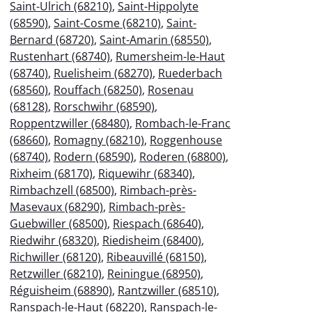
Saint-Ulrich (68210)
,
Saint-Hippolyte
(68590)
,
Saint-Cosme (68210)
,
Saint-
Bernard (68720)
,
Saint-Amarin (68550)
,
Rustenhart (68740)
,
Rumersheim-le-Haut
(68740)
,
Ruelisheim (68270)
,
Ruederbach
(68560)
,
Rouffach (68250)
,
Rosenau
(68128)
,
Rorschwihr (68590)
,
Roppentzwiller (68480)
,
Rombach-le-Franc
(68660)
,
Romagny (68210)
,
Roggenhouse
(68740)
,
Rodern (68590)
,
Roderen (68800)
,
Rixheim (68170)
,
Riquewihr (68340)
,
Rimbachzell (68500)
,
Rimbach-près-
Masevaux (68290)
,
Rimbach-près-
Guebwiller (68500)
,
Riespach (68640)
,
Riedwihr (68320)
,
Riedisheim (68400)
,
Richwiller (68120)
,
Ribeauvillé (68150)
,
Retzwiller (68210)
,
Reiningue (68950)
,
Réguisheim (68890)
,
Rantzwiller (68510)
,
Ranspach-le-Haut (68220)
,
Ranspach-le-