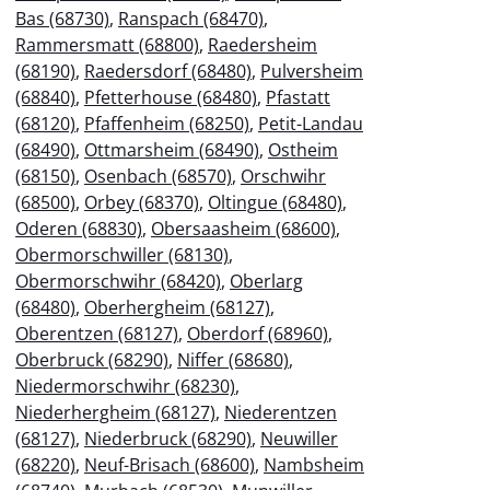
Bas (68730)
,
Ranspach (68470)
,
Rammersmatt (68800)
,
Raedersheim
(68190)
,
Raedersdorf (68480)
,
Pulversheim
(68840)
,
Pfetterhouse (68480)
,
Pfastatt
(68120)
,
Pfaffenheim (68250)
,
Petit-Landau
(68490)
,
Ottmarsheim (68490)
,
Ostheim
(68150)
,
Osenbach (68570)
,
Orschwihr
(68500)
,
Orbey (68370)
,
Oltingue (68480)
,
Oderen (68830)
,
Obersaasheim (68600)
,
Obermorschwiller (68130)
,
Obermorschwihr (68420)
,
Oberlarg
(68480)
,
Oberhergheim (68127)
,
Oberentzen (68127)
,
Oberdorf (68960)
,
Oberbruck (68290)
,
Niffer (68680)
,
Niedermorschwihr (68230)
,
Niederhergheim (68127)
,
Niederentzen
(68127)
,
Niederbruck (68290)
,
Neuwiller
(68220)
,
Neuf-Brisach (68600)
,
Nambsheim