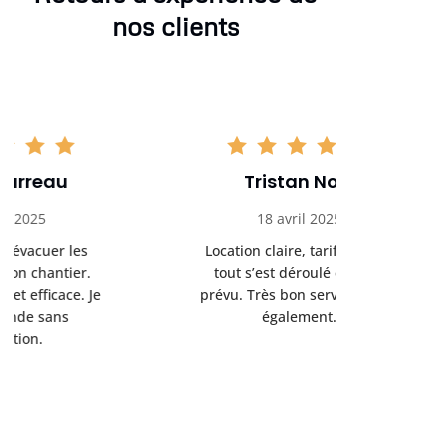
nos clients
Tristan Noel
Chlo
18 avril 2025
30 
Location claire, tarifs justes,
Service au
tout s’est déroulé comme
été livrée p
prévu. Très bon service client
retrait s’e
également.
l’a