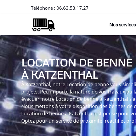
Téléphone :
06.63.53.17.27
Nos services
LOCATION DE BENNE
À KATZENTHAL
À Katzenthal, notre Location de benne vous simplif
projets. Peu importe la nature de vos travaux ou l
évacuer, notre Location de benne à Katzenthal s’a
Nous mettons à votre disposition des bennes de dif
Location de benne à Katzenthal est pensé pour vo
Optez pour un service de proximité, réactif et pro