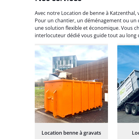
Avec notre Location de benne à Katzenthal, 
Pour un chantier, un déménagement ou un dé
une solution flexible et économique. Vous ch
interlocuteur dédié vous guide tout au long
Au
Le serv
ja
except
travaill
et prof
notre j
prêt p
proj
Location benne à gravats
Lo