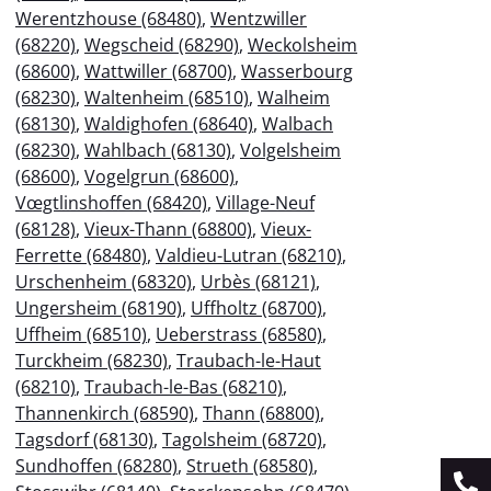
Werentzhouse (68480)
,
Wentzwiller
(68220)
,
Wegscheid (68290)
,
Weckolsheim
(68600)
,
Wattwiller (68700)
,
Wasserbourg
(68230)
,
Waltenheim (68510)
,
Walheim
(68130)
,
Waldighofen (68640)
,
Walbach
(68230)
,
Wahlbach (68130)
,
Volgelsheim
(68600)
,
Vogelgrun (68600)
,
Vœgtlinshoffen (68420)
,
Village-Neuf
(68128)
,
Vieux-Thann (68800)
,
Vieux-
Ferrette (68480)
,
Valdieu-Lutran (68210)
,
Urschenheim (68320)
,
Urbès (68121)
,
Ungersheim (68190)
,
Uffholtz (68700)
,
Uffheim (68510)
,
Ueberstrass (68580)
,
Turckheim (68230)
,
Traubach-le-Haut
(68210)
,
Traubach-le-Bas (68210)
,
Thannenkirch (68590)
,
Thann (68800)
,
Tagsdorf (68130)
,
Tagolsheim (68720)
,
Sundhoffen (68280)
,
Strueth (68580)
,