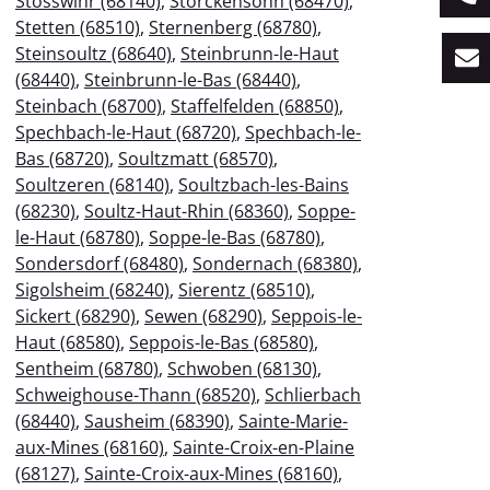
Stosswihr (68140)
,
Storckensohn (68470)
,
Stetten (68510)
,
Sternenberg (68780)
,
Steinsoultz (68640)
,
Steinbrunn-le-Haut
(68440)
,
Steinbrunn-le-Bas (68440)
,
Steinbach (68700)
,
Staffelfelden (68850)
,
Spechbach-le-Haut (68720)
,
Spechbach-le-
Bas (68720)
,
Soultzmatt (68570)
,
Soultzeren (68140)
,
Soultzbach-les-Bains
(68230)
,
Soultz-Haut-Rhin (68360)
,
Soppe-
le-Haut (68780)
,
Soppe-le-Bas (68780)
,
Sondersdorf (68480)
,
Sondernach (68380)
,
Sigolsheim (68240)
,
Sierentz (68510)
,
Sickert (68290)
,
Sewen (68290)
,
Seppois-le-
Haut (68580)
,
Seppois-le-Bas (68580)
,
Sentheim (68780)
,
Schwoben (68130)
,
Schweighouse-Thann (68520)
,
Schlierbach
(68440)
,
Sausheim (68390)
,
Sainte-Marie-
aux-Mines (68160)
,
Sainte-Croix-en-Plaine
(68127)
,
Sainte-Croix-aux-Mines (68160)
,