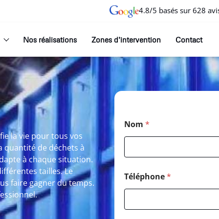
4.8/5 basés sur 628 avi
Nos réalisations
Zones d’intervention
Contact
Nom
*
ie la vie pour tous vos
a quantité de déchets à
dapte à chaque situation.
férentes tailles. Le
Téléphone
*
us faire gagner du temps.
fessionnel.