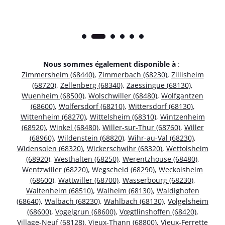
Nous sommes également disponible à
:
Zimmersheim (68440)
,
Zimmerbach (68230)
,
Zillisheim
(68720)
,
Zellenberg (68340)
,
Zaessingue (68130)
,
Wuenheim (68500)
,
Wolschwiller (68480)
,
Wolfgantzen
(68600)
,
Wolfersdorf (68210)
,
Wittersdorf (68130)
,
Wittenheim (68270)
,
Wittelsheim (68310)
,
Wintzenheim
(68920)
,
Winkel (68480)
,
Willer-sur-Thur (68760)
,
Willer
(68960)
,
Wildenstein (68820)
,
Wihr-au-Val (68230)
,
Widensolen (68320)
,
Wickerschwihr (68320)
,
Wettolsheim
(68920)
,
Westhalten (68250)
,
Werentzhouse (68480)
,
Wentzwiller (68220)
,
Wegscheid (68290)
,
Weckolsheim
(68600)
,
Wattwiller (68700)
,
Wasserbourg (68230)
,
Waltenheim (68510)
,
Walheim (68130)
,
Waldighofen
(68640)
,
Walbach (68230)
,
Wahlbach (68130)
,
Volgelsheim
(68600)
,
Vogelgrun (68600)
,
Vœgtlinshoffen (68420)
,
Village-Neuf (68128)
,
Vieux-Thann (68800)
,
Vieux-Ferrette