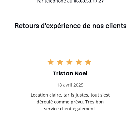
Par téléphone au
06.63.53.17.27
Retours d'expérience de nos clients
Tristan Noel
18 avril 2025
 de
Location claire, tarifs justes, tout s’est
Se
t
déroulé comme prévu. Très bon
pile
service client également.