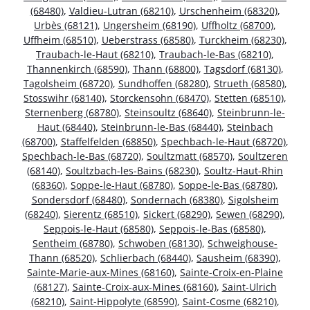
(68480)
,
Valdieu-Lutran (68210)
,
Urschenheim (68320)
,
Urbès (68121)
,
Ungersheim (68190)
,
Uffholtz (68700)
,
Uffheim (68510)
,
Ueberstrass (68580)
,
Turckheim (68230)
,
Traubach-le-Haut (68210)
,
Traubach-le-Bas (68210)
,
Thannenkirch (68590)
,
Thann (68800)
,
Tagsdorf (68130)
,
Tagolsheim (68720)
,
Sundhoffen (68280)
,
Strueth (68580)
,
Stosswihr (68140)
,
Storckensohn (68470)
,
Stetten (68510)
,
Sternenberg (68780)
,
Steinsoultz (68640)
,
Steinbrunn-le-
Haut (68440)
,
Steinbrunn-le-Bas (68440)
,
Steinbach
(68700)
,
Staffelfelden (68850)
,
Spechbach-le-Haut (68720)
,
Spechbach-le-Bas (68720)
,
Soultzmatt (68570)
,
Soultzeren
(68140)
,
Soultzbach-les-Bains (68230)
,
Soultz-Haut-Rhin
(68360)
,
Soppe-le-Haut (68780)
,
Soppe-le-Bas (68780)
,
Sondersdorf (68480)
,
Sondernach (68380)
,
Sigolsheim
(68240)
,
Sierentz (68510)
,
Sickert (68290)
,
Sewen (68290)
,
Seppois-le-Haut (68580)
,
Seppois-le-Bas (68580)
,
Sentheim (68780)
,
Schwoben (68130)
,
Schweighouse-
Thann (68520)
,
Schlierbach (68440)
,
Sausheim (68390)
,
Sainte-Marie-aux-Mines (68160)
,
Sainte-Croix-en-Plaine
(68127)
,
Sainte-Croix-aux-Mines (68160)
,
Saint-Ulrich
(68210)
,
Saint-Hippolyte (68590)
,
Saint-Cosme (68210)
,