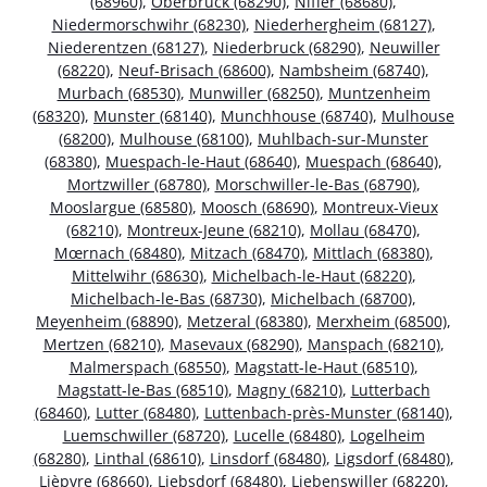
(68960)
,
Oberbruck (68290)
,
Niffer (68680)
,
Niedermorschwihr (68230)
,
Niederhergheim (68127)
,
Niederentzen (68127)
,
Niederbruck (68290)
,
Neuwiller
(68220)
,
Neuf-Brisach (68600)
,
Nambsheim (68740)
,
Murbach (68530)
,
Munwiller (68250)
,
Muntzenheim
(68320)
,
Munster (68140)
,
Munchhouse (68740)
,
Mulhouse
(68200)
,
Mulhouse (68100)
,
Muhlbach-sur-Munster
(68380)
,
Muespach-le-Haut (68640)
,
Muespach (68640)
,
Mortzwiller (68780)
,
Morschwiller-le-Bas (68790)
,
Mooslargue (68580)
,
Moosch (68690)
,
Montreux-Vieux
(68210)
,
Montreux-Jeune (68210)
,
Mollau (68470)
,
Mœrnach (68480)
,
Mitzach (68470)
,
Mittlach (68380)
,
Mittelwihr (68630)
,
Michelbach-le-Haut (68220)
,
Michelbach-le-Bas (68730)
,
Michelbach (68700)
,
Meyenheim (68890)
,
Metzeral (68380)
,
Merxheim (68500)
,
Mertzen (68210)
,
Masevaux (68290)
,
Manspach (68210)
,
Malmerspach (68550)
,
Magstatt-le-Haut (68510)
,
Magstatt-le-Bas (68510)
,
Magny (68210)
,
Lutterbach
(68460)
,
Lutter (68480)
,
Luttenbach-près-Munster (68140)
,
Luemschwiller (68720)
,
Lucelle (68480)
,
Logelheim
(68280)
,
Linthal (68610)
,
Linsdorf (68480)
,
Ligsdorf (68480)
,
Lièpvre (68660)
,
Liebsdorf (68480)
,
Liebenswiller (68220)
,