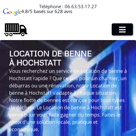
Téléphone :
06.63.53.17.27
4.8/5 basés sur 628 avis
LOCATION DE BENNE
À HOCHSTATT
Vous recherchez un service de Location de benne à
Hochstatt rapide ? Que ce soit pour un chantier, un
débarras ou une rénovation, notre Location de
benne à Hochstatt s’adapte à chaque situation.
Notre flotte de bennes est conçue pour tous types
de déchets. Le Location de benne à Hochstatt est
pensé pour vous faire gagner du temps. Faites le
choix d’une solution locale, pratique et
économique.