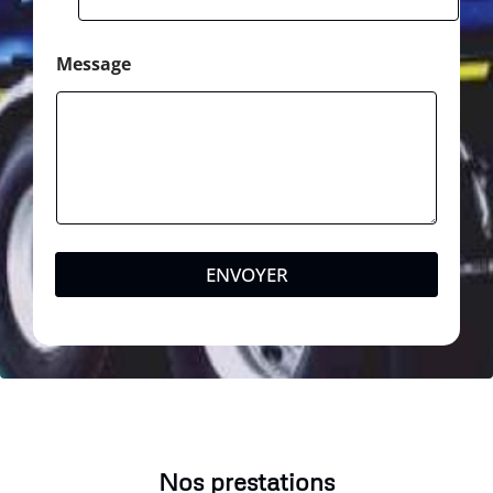
t
a
l
Message
ENVOYER
Nos prestations