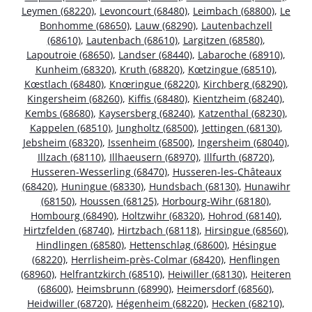
Leymen (68220)
,
Levoncourt (68480)
,
Leimbach (68800)
,
Le
Bonhomme (68650)
,
Lauw (68290)
,
Lautenbachzell
(68610)
,
Lautenbach (68610)
,
Largitzen (68580)
,
Lapoutroie (68650)
,
Landser (68440)
,
Labaroche (68910)
,
Kunheim (68320)
,
Kruth (68820)
,
Kœtzingue (68510)
,
Kœstlach (68480)
,
Knœringue (68220)
,
Kirchberg (68290)
,
Kingersheim (68260)
,
Kiffis (68480)
,
Kientzheim (68240)
,
Kembs (68680)
,
Kaysersberg (68240)
,
Katzenthal (68230)
,
Kappelen (68510)
,
Jungholtz (68500)
,
Jettingen (68130)
,
Jebsheim (68320)
,
Issenheim (68500)
,
Ingersheim (68040)
,
Illzach (68110)
,
Illhaeusern (68970)
,
Illfurth (68720)
,
Husseren-Wesserling (68470)
,
Husseren-les-Châteaux
(68420)
,
Huningue (68330)
,
Hundsbach (68130)
,
Hunawihr
(68150)
,
Houssen (68125)
,
Horbourg-Wihr (68180)
,
Hombourg (68490)
,
Holtzwihr (68320)
,
Hohrod (68140)
,
Hirtzfelden (68740)
,
Hirtzbach (68118)
,
Hirsingue (68560)
,
Hindlingen (68580)
,
Hettenschlag (68600)
,
Hésingue
(68220)
,
Herrlisheim-près-Colmar (68420)
,
Henflingen
(68960)
,
Helfrantzkirch (68510)
,
Heiwiller (68130)
,
Heiteren
(68600)
,
Heimsbrunn (68990)
,
Heimersdorf (68560)
,
Heidwiller (68720)
,
Hégenheim (68220)
,
Hecken (68210)
,