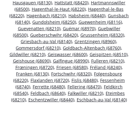
Hausgauen (68130)
,
Hattstatt (68420)
,
Hartmannswiller
(68500)
,
Hagenthal-le-Haut (68220)
,
Hagenthal-le-Bas
(68220)
,
Hagenbach (68210)
,
Habsheim (68440)
,
Gunsbach
(68140)
,
Gundolsheim (68250)
,
Guewenheim (68116)
,
Guevenatten (68210)
,
Guémar (68970)
,
Guebwiller
(68500)
,
Gueberschwihr (68420)
,
Grussenheim (68320)
,
Griesbach-au-Val (68140)
,
Grentzingen (68960)
,
Gommersdorf (68210)
,
Goldbach-Altenbach (68760)
,
Gildwiller (68210)
,
Geiswasser (68600)
,
Geispitzen (68510)
,
Geishouse (68690)
,
Galfingue (68990)
,
Fulleren (68210)
,
Frœningen (68720)
,
Friesen (68580)
,
Fréland (68240)
,
Franken (68130)
,
Fortschwihr (68320)
,
Folgensbourg
(68220)
,
Flaxlanden (68720)
,
Fislis (68480)
,
Fessenheim
(68740)
,
Ferrette (68480)
,
Fellering (68470)
,
Feldkirch
(68540)
,
Feldbach (68640)
,
Falkwiller (68210)
,
Eteimbes
(68210)
,
Eschentzwiller (68440)
,
Eschbach-au-Val (68140)