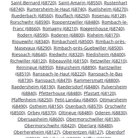
Saint-Bernard (68720)
,
Saint-Amarin (68550)
,
Rustenhart
(68740)
,
Rumersheim-le-Haut (68740)
,
Ruelisheim (68270)
,
Ruederbach (68560)
,
Rouffach (68250)
,
Rosenau (68128)
,
Rorschwihr (68590)
,
Roppentzwiller (68480)
,
Rombach-le-
Franc (68660)
,
Romagny (68210)
,
Roggenhouse (68740)
,
Rodern (68590)
,
Roderen (68800)
,
Rixheim (68170)
,
Riquewihr (68340)
,
Rimbachzell (68500)
,
Rimbach-près-
Masevaux (68290)
,
Rimbach-près-Guebwiller (68500)
,
Riespach (68640)
,
Riedwihr (68320)
,
Riedisheim (68400)
,
Richwiller (68120)
,
Ribeauvillé (68150)
,
Retzwiller (68210)
,
Reiningue (68950)
,
Réguisheim (68890)
,
Rantzwiller
(68510)
,
Ranspach-le-Haut (68220)
,
Ranspach-le-Bas
(68730)
,
Ranspach (68470)
,
Rammersmatt (68800)
,
Raedersheim (68190)
,
Raedersdorf (68480)
,
Pulversheim
(68840)
,
Pfetterhouse (68480)
,
Pfastatt (68120)
,
Pfaffenheim (68250)
,
Petit-Landau (68490)
,
Ottmarsheim
(68490)
,
Ostheim (68150)
,
Osenbach (68570)
,
Orschwihr
(68500)
,
Orbey (68370)
,
Oltingue (68480)
,
Oderen (68830)
,
Obersaasheim (68600)
,
Obermorschwiller (68130)
,
Obermorschwihr (68420)
,
Oberlarg (68480)
,
Oberhergheim (68127)
,
Oberentzen (68127)
,
Oberdorf