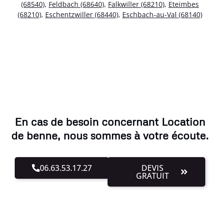
(68540)
,
Feldbach (68640)
,
Falkwiller (68210)
,
Eteimbes
(68210)
,
Eschentzwiller (68440)
,
Eschbach-au-Val (68140)
En cas de besoin concernant Location
de benne, nous sommes à votre écoute.
06.63.53.17.27
DEVIS
GRATUIT