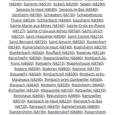
(68240)
,
Sierentz (68510)
,
Sickert (68290)
,
Sewen (68290)
,
Seppois-le-Haut (68580)
,
Seppois-le-Bas (68580)
,
Sentheim (68780)
,
Schwoben (68130)
,
Schweighouse-
Thann (68520)
,
Schlierbach (68440)
,
Sausheim (68390)
,
Sainte-Marie-aux-Mines (68160)
,
Sainte-Croix-en-Plaine
(68127)
,
Sainte-Croix-aux-Mines (68160)
,
Saint-Ulrich
(68210)
,
Saint-Hippolyte (68590)
,
Saint-Cosme (68210)
,
Saint-Bernard (68720)
,
Saint-Amarin (68550)
,
Rustenhart
(68740)
,
Rumersheim-le-Haut (68740)
,
Ruelisheim (68270)
,
Ruederbach (68560)
,
Rouffach (68250)
,
Rosenau (68128)
,
Rorschwihr (68590)
,
Roppentzwiller (68480)
,
Rombach-le-
Franc (68660)
,
Romagny (68210)
,
Roggenhouse (68740)
,
Rodern (68590)
,
Roderen (68800)
,
Rixheim (68170)
,
Riquewihr (68340)
,
Rimbachzell (68500)
,
Rimbach-près-
Masevaux (68290)
,
Rimbach-près-Guebwiller (68500)
,
Riespach (68640)
,
Riedwihr (68320)
,
Riedisheim (68400)
,
Richwiller (68120)
,
Ribeauvillé (68150)
,
Retzwiller (68210)
,
Reiningue (68950)
,
Réguisheim (68890)
,
Rantzwiller
(68510)
,
Ranspach-le-Haut (68220)
,
Ranspach-le-Bas
(68730)
,
Ranspach (68470)
,
Rammersmatt (68800)
,
Raedersheim (68190)
,
Raedersdorf (68480)
,
Pulversheim