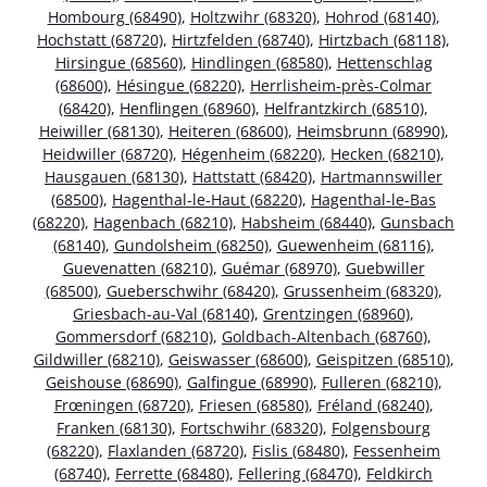
Hombourg (68490)
,
Holtzwihr (68320)
,
Hohrod (68140)
,
Hochstatt (68720)
,
Hirtzfelden (68740)
,
Hirtzbach (68118)
,
Hirsingue (68560)
,
Hindlingen (68580)
,
Hettenschlag
(68600)
,
Hésingue (68220)
,
Herrlisheim-près-Colmar
(68420)
,
Henflingen (68960)
,
Helfrantzkirch (68510)
,
Heiwiller (68130)
,
Heiteren (68600)
,
Heimsbrunn (68990)
,
Heidwiller (68720)
,
Hégenheim (68220)
,
Hecken (68210)
,
Hausgauen (68130)
,
Hattstatt (68420)
,
Hartmannswiller
(68500)
,
Hagenthal-le-Haut (68220)
,
Hagenthal-le-Bas
(68220)
,
Hagenbach (68210)
,
Habsheim (68440)
,
Gunsbach
(68140)
,
Gundolsheim (68250)
,
Guewenheim (68116)
,
Guevenatten (68210)
,
Guémar (68970)
,
Guebwiller
(68500)
,
Gueberschwihr (68420)
,
Grussenheim (68320)
,
Griesbach-au-Val (68140)
,
Grentzingen (68960)
,
Gommersdorf (68210)
,
Goldbach-Altenbach (68760)
,
Gildwiller (68210)
,
Geiswasser (68600)
,
Geispitzen (68510)
,
Geishouse (68690)
,
Galfingue (68990)
,
Fulleren (68210)
,
Frœningen (68720)
,
Friesen (68580)
,
Fréland (68240)
,
Franken (68130)
,
Fortschwihr (68320)
,
Folgensbourg
(68220)
,
Flaxlanden (68720)
,
Fislis (68480)
,
Fessenheim
(68740)
,
Ferrette (68480)
,
Fellering (68470)
,
Feldkirch