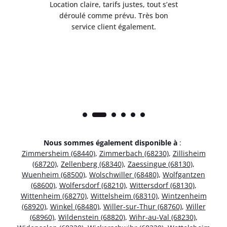
 de
Location claire, tarifs justes, tout s’est
Se
t
déroulé comme prévu. Très bon
pile
service client également.
Nous sommes également disponible à
:
Zimmersheim (68440)
,
Zimmerbach (68230)
,
Zillisheim
(68720)
,
Zellenberg (68340)
,
Zaessingue (68130)
,
Wuenheim (68500)
,
Wolschwiller (68480)
,
Wolfgantzen
(68600)
,
Wolfersdorf (68210)
,
Wittersdorf (68130)
,
Wittenheim (68270)
,
Wittelsheim (68310)
,
Wintzenheim
(68920)
,
Winkel (68480)
,
Willer-sur-Thur (68760)
,
Willer
(68960)
,
Wildenstein (68820)
,
Wihr-au-Val (68230)
,