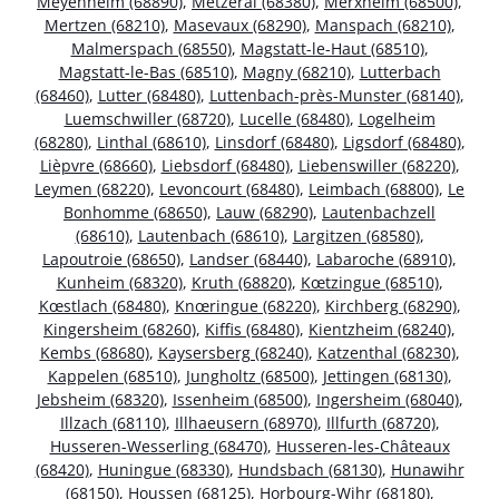
Meyenheim (68890)
,
Metzeral (68380)
,
Merxheim (68500)
,
Mertzen (68210)
,
Masevaux (68290)
,
Manspach (68210)
,
Malmerspach (68550)
,
Magstatt-le-Haut (68510)
,
Magstatt-le-Bas (68510)
,
Magny (68210)
,
Lutterbach
(68460)
,
Lutter (68480)
,
Luttenbach-près-Munster (68140)
,
Luemschwiller (68720)
,
Lucelle (68480)
,
Logelheim
(68280)
,
Linthal (68610)
,
Linsdorf (68480)
,
Ligsdorf (68480)
,
Lièpvre (68660)
,
Liebsdorf (68480)
,
Liebenswiller (68220)
,
Leymen (68220)
,
Levoncourt (68480)
,
Leimbach (68800)
,
Le
Bonhomme (68650)
,
Lauw (68290)
,
Lautenbachzell
(68610)
,
Lautenbach (68610)
,
Largitzen (68580)
,
Lapoutroie (68650)
,
Landser (68440)
,
Labaroche (68910)
,
Kunheim (68320)
,
Kruth (68820)
,
Kœtzingue (68510)
,
Kœstlach (68480)
,
Knœringue (68220)
,
Kirchberg (68290)
,
Kingersheim (68260)
,
Kiffis (68480)
,
Kientzheim (68240)
,
Kembs (68680)
,
Kaysersberg (68240)
,
Katzenthal (68230)
,
Kappelen (68510)
,
Jungholtz (68500)
,
Jettingen (68130)
,
Jebsheim (68320)
,
Issenheim (68500)
,
Ingersheim (68040)
,
Illzach (68110)
,
Illhaeusern (68970)
,
Illfurth (68720)
,
Husseren-Wesserling (68470)
,
Husseren-les-Châteaux
(68420)
,
Huningue (68330)
,
Hundsbach (68130)
,
Hunawihr
(68150)
,
Houssen (68125)
,
Horbourg-Wihr (68180)
,