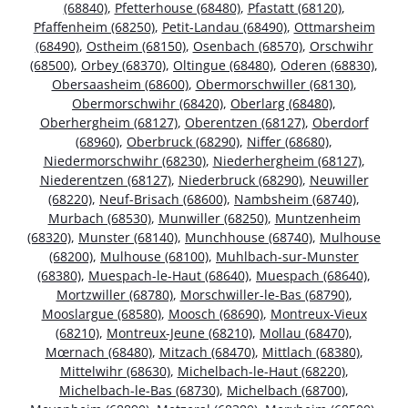
(68840)
,
Pfetterhouse (68480)
,
Pfastatt (68120)
,
Pfaffenheim (68250)
,
Petit-Landau (68490)
,
Ottmarsheim
(68490)
,
Ostheim (68150)
,
Osenbach (68570)
,
Orschwihr
(68500)
,
Orbey (68370)
,
Oltingue (68480)
,
Oderen (68830)
,
Obersaasheim (68600)
,
Obermorschwiller (68130)
,
Obermorschwihr (68420)
,
Oberlarg (68480)
,
Oberhergheim (68127)
,
Oberentzen (68127)
,
Oberdorf
(68960)
,
Oberbruck (68290)
,
Niffer (68680)
,
Niedermorschwihr (68230)
,
Niederhergheim (68127)
,
Niederentzen (68127)
,
Niederbruck (68290)
,
Neuwiller
(68220)
,
Neuf-Brisach (68600)
,
Nambsheim (68740)
,
Murbach (68530)
,
Munwiller (68250)
,
Muntzenheim
(68320)
,
Munster (68140)
,
Munchhouse (68740)
,
Mulhouse
(68200)
,
Mulhouse (68100)
,
Muhlbach-sur-Munster
(68380)
,
Muespach-le-Haut (68640)
,
Muespach (68640)
,
Mortzwiller (68780)
,
Morschwiller-le-Bas (68790)
,
Mooslargue (68580)
,
Moosch (68690)
,
Montreux-Vieux
(68210)
,
Montreux-Jeune (68210)
,
Mollau (68470)
,
Mœrnach (68480)
,
Mitzach (68470)
,
Mittlach (68380)
,
Mittelwihr (68630)
,
Michelbach-le-Haut (68220)
,
Michelbach-le-Bas (68730)
,
Michelbach (68700)
,