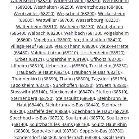
Widensolen (68320)
,
Wickerschwihr (68320)
,
Wettolsheim
(68920)
,
Westhalten (68250)
,
Werentzhouse (68480)
,
Wentzwiller (68220)
,
Wegscheid (68290)
,
Weckolsheim
(68600)
,
Wattwiller (68700)
,
Wasserbourg (68230)
,
Waltenheim (68510)
,
Walheim (68130)
,
Waldighofen
(68640)
,
Walbach (68230)
,
Wahlbach (68130)
,
Volgelsheim
(68600)
,
Vogelgrun (68600)
,
Vœgtlinshoffen (68420)
,
Village-Neuf (68128)
,
Vieux-Thann (68800)
,
Vieux-Ferrette
(68480)
,
Valdieu-Lutran (68210)
,
Urschenheim (68320)
,
Urbès (68121)
,
Ungersheim (68190)
,
Uffholtz (68700)
,
Uffheim (68510)
,
Ueberstrass (68580)
,
Turckheim (68230)
,
Traubach-le-Haut (68210)
,
Traubach-le-Bas (68210)
,
Thannenkirch (68590)
,
Thann (68800)
,
Tagsdorf (68130)
,
Tagolsheim (68720)
,
Sundhoffen (68280)
,
Strueth (68580)
,
Stosswihr (68140)
,
Storckensohn (68470)
,
Stetten (68510)
,
Sternenberg (68780)
,
Steinsoultz (68640)
,
Steinbrunn-le-
Haut (68440)
,
Steinbrunn-le-Bas (68440)
,
Steinbach
(68700)
,
Staffelfelden (68850)
,
Spechbach-le-Haut (68720)
,
Spechbach-le-Bas (68720)
,
Soultzmatt (68570)
,
Soultzeren
(68140)
,
Soultzbach-les-Bains (68230)
,
Soultz-Haut-Rhin
(68360)
,
Soppe-le-Haut (68780)
,
Soppe-le-Bas (68780)
,
Sondersdorf (68480)
,
Sondernach (68380)
,
Sigolsheim