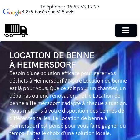
Téléphone :
06.63.53.17.27
4.8/5 basés sur 628 avis
LOCATION DE BENNE
À HEIMERSDORF
Besoin d’une solution efficace pour gérer vos
déchets à Heimersdorf ? Notre Location de benne
est là pour vous. Que ce soit pour un chantier, un
débarras ou une rénovation, notre Location de
benne à Heimersdorf s’adapte à chaque situation.
Nous mettons à votre disposition des bennes de
différentes tailles. Le Location de benne à
Heimersdorf est pensé pour vous faire gagner du
temps. Faites le choix d’une solution locale,