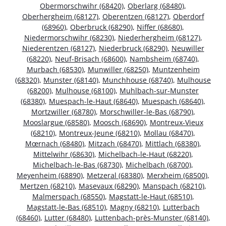
Obermorschwihr (68420)
,
Oberlarg (68480)
,
Oberhergheim (68127)
,
Oberentzen (68127)
,
Oberdorf
(68960)
,
Oberbruck (68290)
,
Niffer (68680)
,
Niedermorschwihr (68230)
,
Niederhergheim (68127)
,
Niederentzen (68127)
,
Niederbruck (68290)
,
Neuwiller
(68220)
,
Neuf-Brisach (68600)
,
Nambsheim (68740)
,
Murbach (68530)
,
Munwiller (68250)
,
Muntzenheim
(68320)
,
Munster (68140)
,
Munchhouse (68740)
,
Mulhouse
(68200)
,
Mulhouse (68100)
,
Muhlbach-sur-Munster
(68380)
,
Muespach-le-Haut (68640)
,
Muespach (68640)
,
Mortzwiller (68780)
,
Morschwiller-le-Bas (68790)
,
Mooslargue (68580)
,
Moosch (68690)
,
Montreux-Vieux
(68210)
,
Montreux-Jeune (68210)
,
Mollau (68470)
,
Mœrnach (68480)
,
Mitzach (68470)
,
Mittlach (68380)
,
Mittelwihr (68630)
,
Michelbach-le-Haut (68220)
,
Michelbach-le-Bas (68730)
,
Michelbach (68700)
,
Meyenheim (68890)
,
Metzeral (68380)
,
Merxheim (68500)
,
Mertzen (68210)
,
Masevaux (68290)
,
Manspach (68210)
,
Malmerspach (68550)
,
Magstatt-le-Haut (68510)
,
Magstatt-le-Bas (68510)
,
Magny (68210)
,
Lutterbach
(68460)
,
Lutter (68480)
,
Luttenbach-près-Munster (68140)
,