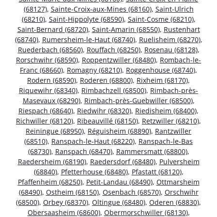
(68127)
,
Sainte-Croix-aux-Mines (68160)
,
Saint-Ulrich
(68210)
,
Saint-Hippolyte (68590)
,
Saint-Cosme (68210)
,
Saint-Bernard (68720)
,
Saint-Amarin (68550)
,
Rustenhart
(68740)
,
Rumersheim-le-Haut (68740)
,
Ruelisheim (68270)
,
Ruederbach (68560)
,
Rouffach (68250)
,
Rosenau (68128)
,
Rorschwihr (68590)
,
Roppentzwiller (68480)
,
Rombach-le-
Franc (68660)
,
Romagny (68210)
,
Roggenhouse (68740)
,
Rodern (68590)
,
Roderen (68800)
,
Rixheim (68170)
,
Riquewihr (68340)
,
Rimbachzell (68500)
,
Rimbach-près-
Masevaux (68290)
,
Rimbach-près-Guebwiller (68500)
,
Riespach (68640)
,
Riedwihr (68320)
,
Riedisheim (68400)
,
Richwiller (68120)
,
Ribeauvillé (68150)
,
Retzwiller (68210)
,
Reiningue (68950)
,
Réguisheim (68890)
,
Rantzwiller
(68510)
,
Ranspach-le-Haut (68220)
,
Ranspach-le-Bas
(68730)
,
Ranspach (68470)
,
Rammersmatt (68800)
,
Raedersheim (68190)
,
Raedersdorf (68480)
,
Pulversheim
(68840)
,
Pfetterhouse (68480)
,
Pfastatt (68120)
,
Pfaffenheim (68250)
,
Petit-Landau (68490)
,
Ottmarsheim
(68490)
,
Ostheim (68150)
,
Osenbach (68570)
,
Orschwihr
(68500)
,
Orbey (68370)
,
Oltingue (68480)
,
Oderen (68830)
,
Obersaasheim (68600)
,
Obermorschwiller (68130)
,