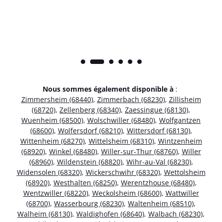
Nous sommes également disponible à
:
Zimmersheim (68440)
,
Zimmerbach (68230)
,
Zillisheim
(68720)
,
Zellenberg (68340)
,
Zaessingue (68130)
,
Wuenheim (68500)
,
Wolschwiller (68480)
,
Wolfgantzen
(68600)
,
Wolfersdorf (68210)
,
Wittersdorf (68130)
,
Wittenheim (68270)
,
Wittelsheim (68310)
,
Wintzenheim
(68920)
,
Winkel (68480)
,
Willer-sur-Thur (68760)
,
Willer
(68960)
,
Wildenstein (68820)
,
Wihr-au-Val (68230)
,
Widensolen (68320)
,
Wickerschwihr (68320)
,
Wettolsheim
(68920)
,
Westhalten (68250)
,
Werentzhouse (68480)
,
Wentzwiller (68220)
,
Weckolsheim (68600)
,
Wattwiller
(68700)
,
Wasserbourg (68230)
,
Waltenheim (68510)
,
Walheim (68130)
,
Waldighofen (68640)
,
Walbach (68230)
,