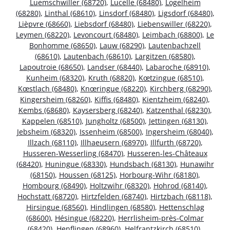
Luemschwiller (68720)
,
Lucelle (68480)
,
Logelheim
(68280)
,
Linthal (68610)
,
Linsdorf (68480)
,
Ligsdorf (68480)
,
Lièpvre (68660)
,
Liebsdorf (68480)
,
Liebenswiller (68220)
,
Leymen (68220)
,
Levoncourt (68480)
,
Leimbach (68800)
,
Le
Bonhomme (68650)
,
Lauw (68290)
,
Lautenbachzell
(68610)
,
Lautenbach (68610)
,
Largitzen (68580)
,
Lapoutroie (68650)
,
Landser (68440)
,
Labaroche (68910)
,
Kunheim (68320)
,
Kruth (68820)
,
Kœtzingue (68510)
,
Kœstlach (68480)
,
Knœringue (68220)
,
Kirchberg (68290)
,
Kingersheim (68260)
,
Kiffis (68480)
,
Kientzheim (68240)
,
Kembs (68680)
,
Kaysersberg (68240)
,
Katzenthal (68230)
,
Kappelen (68510)
,
Jungholtz (68500)
,
Jettingen (68130)
,
Jebsheim (68320)
,
Issenheim (68500)
,
Ingersheim (68040)
,
Illzach (68110)
,
Illhaeusern (68970)
,
Illfurth (68720)
,
Husseren-Wesserling (68470)
,
Husseren-les-Châteaux
(68420)
,
Huningue (68330)
,
Hundsbach (68130)
,
Hunawihr
(68150)
,
Houssen (68125)
,
Horbourg-Wihr (68180)
,
Hombourg (68490)
,
Holtzwihr (68320)
,
Hohrod (68140)
,
Hochstatt (68720)
,
Hirtzfelden (68740)
,
Hirtzbach (68118)
,
Hirsingue (68560)
,
Hindlingen (68580)
,
Hettenschlag
(68600)
,
Hésingue (68220)
,
Herrlisheim-près-Colmar
(68420)
,
Henflingen (68960)
,
Helfrantzkirch (68510)
,