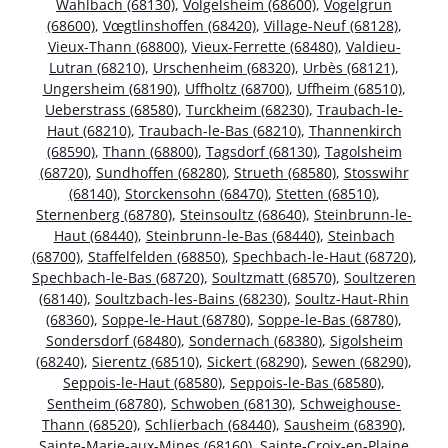
Wahlbach (68130)
,
Volgelsheim (68600)
,
Vogelgrun
(68600)
,
Vœgtlinshoffen (68420)
,
Village-Neuf (68128)
,
Vieux-Thann (68800)
,
Vieux-Ferrette (68480)
,
Valdieu-
Lutran (68210)
,
Urschenheim (68320)
,
Urbès (68121)
,
Ungersheim (68190)
,
Uffholtz (68700)
,
Uffheim (68510)
,
Ueberstrass (68580)
,
Turckheim (68230)
,
Traubach-le-
Haut (68210)
,
Traubach-le-Bas (68210)
,
Thannenkirch
(68590)
,
Thann (68800)
,
Tagsdorf (68130)
,
Tagolsheim
(68720)
,
Sundhoffen (68280)
,
Strueth (68580)
,
Stosswihr
(68140)
,
Storckensohn (68470)
,
Stetten (68510)
,
Sternenberg (68780)
,
Steinsoultz (68640)
,
Steinbrunn-le-
Haut (68440)
,
Steinbrunn-le-Bas (68440)
,
Steinbach
(68700)
,
Staffelfelden (68850)
,
Spechbach-le-Haut (68720)
,
Spechbach-le-Bas (68720)
,
Soultzmatt (68570)
,
Soultzeren
(68140)
,
Soultzbach-les-Bains (68230)
,
Soultz-Haut-Rhin
(68360)
,
Soppe-le-Haut (68780)
,
Soppe-le-Bas (68780)
,
Sondersdorf (68480)
,
Sondernach (68380)
,
Sigolsheim
(68240)
,
Sierentz (68510)
,
Sickert (68290)
,
Sewen (68290)
,
Seppois-le-Haut (68580)
,
Seppois-le-Bas (68580)
,
Sentheim (68780)
,
Schwoben (68130)
,
Schweighouse-
Thann (68520)
,
Schlierbach (68440)
,
Sausheim (68390)
,
Sainte-Marie-aux-Mines (68160)
,
Sainte-Croix-en-Plaine