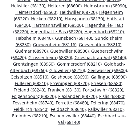
Heiwiller (68130)
,
Heiteren (68600)
,
Heimsbrunn (68990)
,
Heimersdorf (68560)
,
Heidwiller (68720)
,
Hégenheim
(68220)
,
Hecken (68210)
,
Hausgauen (68130)
,
Hattstatt
(68420)
,
Hartmannswiller (68500)
,
Hagenthal-le-Haut
(68220)
,
Hagenthal-le-Bas (68220)
,
Hagenbach (68210)
,
Habsheim (68440)
,
Gunsbach (68140)
,
Gundolsheim
(68250)
,
Guewenheim (68116)
,
Guevenatten (68210)
,
Guémar (68970)
,
Guebwiller (68500)
,
Gueberschwihr
(68420)
,
Grussenheim (68320)
,
Griesbach-au-Val (68140)
,
Grentzingen (68960)
,
Gommersdorf (68210)
,
Goldbach-
Altenbach (68760)
,
Gildwiller (68210)
,
Geiswasser (68600)
,
Geispitzen (68510)
,
Geishouse (68690)
,
Galfingue (68990)
,
Fulleren (68210)
,
Frœningen (68720)
,
Friesen (68580)
,
Fréland (68240)
,
Franken (68130)
,
Fortschwihr (68320)
,
Folgensbourg (68220)
,
Flaxlanden (68720)
,
Fislis (68480)
,
Fessenheim (68740)
,
Ferrette (68480)
,
Fellering (68470)
,
Feldkirch (68540)
,
Feldbach (68640)
,
Falkwiller (68210)
,
Eteimbes (68210)
,
Eschentzwiller (68440)
,
Eschbach-au-
Val (68140)