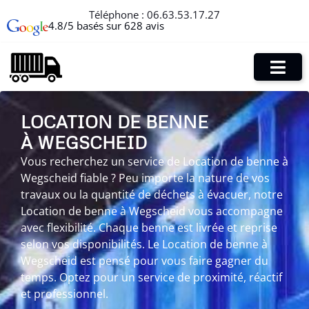
Téléphone :
06.63.53.17.27
4.8/5 basés sur 628 avis
LOCATION DE BENNE
À WEGSCHEID
Vous recherchez un service de Location de benne à
Wegscheid fiable ? Peu importe la nature de vos
travaux ou la quantité de déchets à évacuer, notre
Location de benne à Wegscheid vous accompagne
avec flexibilité. Chaque benne est livrée et reprise
selon vos disponibilités. Le Location de benne à
Wegscheid est pensé pour vous faire gagner du
temps. Optez pour un service de proximité, réactif
et professionnel.