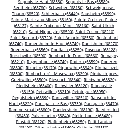
Seppois-le-Haut (68580)
,
Seppois-le-Bas (68580)
,
Sentheim (68780)
,
Schwoben (68130)
,
Schweighouse-
Thann (68520)
,
Schlierbach (68440)
,
Sausheim (68390)
,
Sainte-Marie-aux-Mines (68160)
,
Sainte-Croix-en-Plaine
(68127)
,
Sainte-Croix-aux-Mines (68160)
,
Saint-Ulrich
(68210)
,
Saint-Hippolyte (68590)
,
Saint-Cosme (68210)
,
Saint-Bernard (68720)
,
Saint-Amarin (68550)
,
Rustenhart
(68740)
,
Rumersheim-le-Haut (68740)
,
Ruelisheim (68270)
,
Ruederbach (68560)
,
Rouffach (68250)
,
Rosenau (68128)
,
Rorschwihr (68590)
,
Rombach-le-Franc (68660)
,
Romagny
(68210)
,
Roggenhouse (68740)
,
Rodern (68590)
,
Roderen
(68800)
,
Rixheim (68170)
,
Riquewihr (68340)
,
Rimbachzell
(68500)
,
Rimbach-près-Masevaux (68290)
,
Rimbach-près-
Guebwiller (68500)
,
Riespach (68640)
,
Riedwihr (68320)
,
Riedisheim (68400)
,
Richwiller (68120)
,
Ribeauvillé
(68150)
,
Retzwiller (68210)
,
Reiningue (68950)
,
Réguisheim (68890)
,
Rantzwiller (68510)
,
Ranspach-le-
Haut (68220)
,
Ranspach-le-Bas (68730)
,
Ranspach (68470)
,
Rammersmatt (68800)
,
Raedersheim (68190)
,
Raedersdorf
(68480)
,
Pulversheim (68840)
,
Pfetterhouse (68480)
,
Pfastatt (68120)
,
Pfaffenheim (68250)
,
Petit-Landau
(68490)
,
Ottmarsheim (68490)
,
Ostheim (68150)
,