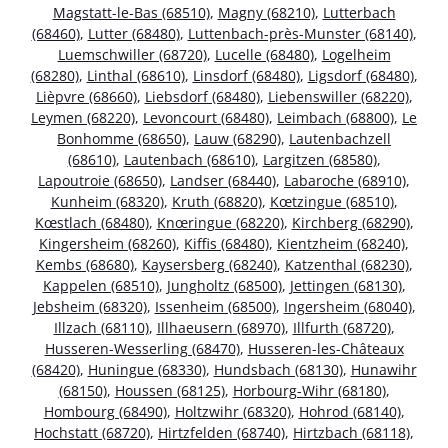
Magstatt-le-Bas (68510)
,
Magny (68210)
,
Lutterbach
(68460)
,
Lutter (68480)
,
Luttenbach-près-Munster (68140)
,
Luemschwiller (68720)
,
Lucelle (68480)
,
Logelheim
(68280)
,
Linthal (68610)
,
Linsdorf (68480)
,
Ligsdorf (68480)
,
Lièpvre (68660)
,
Liebsdorf (68480)
,
Liebenswiller (68220)
,
Leymen (68220)
,
Levoncourt (68480)
,
Leimbach (68800)
,
Le
Bonhomme (68650)
,
Lauw (68290)
,
Lautenbachzell
(68610)
,
Lautenbach (68610)
,
Largitzen (68580)
,
Lapoutroie (68650)
,
Landser (68440)
,
Labaroche (68910)
,
Kunheim (68320)
,
Kruth (68820)
,
Kœtzingue (68510)
,
Kœstlach (68480)
,
Knœringue (68220)
,
Kirchberg (68290)
,
Kingersheim (68260)
,
Kiffis (68480)
,
Kientzheim (68240)
,
Kembs (68680)
,
Kaysersberg (68240)
,
Katzenthal (68230)
,
Kappelen (68510)
,
Jungholtz (68500)
,
Jettingen (68130)
,
Jebsheim (68320)
,
Issenheim (68500)
,
Ingersheim (68040)
,
Illzach (68110)
,
Illhaeusern (68970)
,
Illfurth (68720)
,
Husseren-Wesserling (68470)
,
Husseren-les-Châteaux
(68420)
,
Huningue (68330)
,
Hundsbach (68130)
,
Hunawihr
(68150)
,
Houssen (68125)
,
Horbourg-Wihr (68180)
,
Hombourg (68490)
,
Holtzwihr (68320)
,
Hohrod (68140)
,
Hochstatt (68720)
,
Hirtzfelden (68740)
,
Hirtzbach (68118)
,