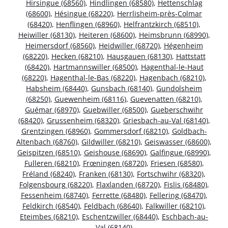
Hirsingue (68560)
,
Hindlingen (68580)
,
Hettenschlag
(68600)
,
Hésingue (68220)
,
Herrlisheim-près-Colmar
(68420)
,
Henflingen (68960)
,
Helfrantzkirch (68510)
,
Heiwiller (68130)
,
Heiteren (68600)
,
Heimsbrunn (68990)
,
Heimersdorf (68560)
,
Heidwiller (68720)
,
Hégenheim
(68220)
,
Hecken (68210)
,
Hausgauen (68130)
,
Hattstatt
(68420)
,
Hartmannswiller (68500)
,
Hagenthal-le-Haut
(68220)
,
Hagenthal-le-Bas (68220)
,
Hagenbach (68210)
,
Habsheim (68440)
,
Gunsbach (68140)
,
Gundolsheim
(68250)
,
Guewenheim (68116)
,
Guevenatten (68210)
,
Guémar (68970)
,
Guebwiller (68500)
,
Gueberschwihr
(68420)
,
Grussenheim (68320)
,
Griesbach-au-Val (68140)
,
Grentzingen (68960)
,
Gommersdorf (68210)
,
Goldbach-
Altenbach (68760)
,
Gildwiller (68210)
,
Geiswasser (68600)
,
Geispitzen (68510)
,
Geishouse (68690)
,
Galfingue (68990)
,
Fulleren (68210)
,
Frœningen (68720)
,
Friesen (68580)
,
Fréland (68240)
,
Franken (68130)
,
Fortschwihr (68320)
,
Folgensbourg (68220)
,
Flaxlanden (68720)
,
Fislis (68480)
,
Fessenheim (68740)
,
Ferrette (68480)
,
Fellering (68470)
,
Feldkirch (68540)
,
Feldbach (68640)
,
Falkwiller (68210)
,
Eteimbes (68210)
,
Eschentzwiller (68440)
,
Eschbach-au-
Val (68140)