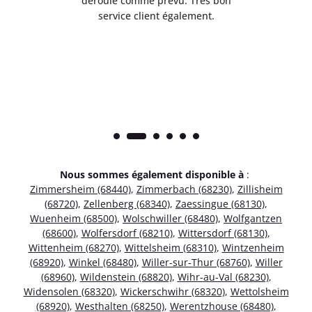
t
déroulé comme prévu. Très bon
pile
service client également.
Nous sommes également disponible à
:
Zimmersheim (68440)
,
Zimmerbach (68230)
,
Zillisheim
(68720)
,
Zellenberg (68340)
,
Zaessingue (68130)
,
Wuenheim (68500)
,
Wolschwiller (68480)
,
Wolfgantzen
(68600)
,
Wolfersdorf (68210)
,
Wittersdorf (68130)
,
Wittenheim (68270)
,
Wittelsheim (68310)
,
Wintzenheim
(68920)
,
Winkel (68480)
,
Willer-sur-Thur (68760)
,
Willer
(68960)
,
Wildenstein (68820)
,
Wihr-au-Val (68230)
,
Widensolen (68320)
,
Wickerschwihr (68320)
,
Wettolsheim
(68920)
,
Westhalten (68250)
,
Werentzhouse (68480)
,