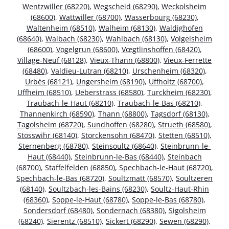
Wentzwiller (68220)
,
Wegscheid (68290)
,
Weckolsheim
(68600)
,
Wattwiller (68700)
,
Wasserbourg (68230)
,
Waltenheim (68510)
,
Walheim (68130)
,
Waldighofen
(68640)
,
Walbach (68230)
,
Wahlbach (68130)
,
Volgelsheim
(68600)
,
Vogelgrun (68600)
,
Vœgtlinshoffen (68420)
,
Village-Neuf (68128)
,
Vieux-Thann (68800)
,
Vieux-Ferrette
(68480)
,
Valdieu-Lutran (68210)
,
Urschenheim (68320)
,
Urbès (68121)
,
Ungersheim (68190)
,
Uffholtz (68700)
,
Uffheim (68510)
,
Ueberstrass (68580)
,
Turckheim (68230)
,
Traubach-le-Haut (68210)
,
Traubach-le-Bas (68210)
,
Thannenkirch (68590)
,
Thann (68800)
,
Tagsdorf (68130)
,
Tagolsheim (68720)
,
Sundhoffen (68280)
,
Strueth (68580)
,
Stosswihr (68140)
,
Storckensohn (68470)
,
Stetten (68510)
,
Sternenberg (68780)
,
Steinsoultz (68640)
,
Steinbrunn-le-
Haut (68440)
,
Steinbrunn-le-Bas (68440)
,
Steinbach
(68700)
,
Staffelfelden (68850)
,
Spechbach-le-Haut (68720)
,
Spechbach-le-Bas (68720)
,
Soultzmatt (68570)
,
Soultzeren
(68140)
,
Soultzbach-les-Bains (68230)
,
Soultz-Haut-Rhin
(68360)
,
Soppe-le-Haut (68780)
,
Soppe-le-Bas (68780)
,
Sondersdorf (68480)
,
Sondernach (68380)
,
Sigolsheim
(68240)
,
Sierentz (68510)
,
Sickert (68290)
,
Sewen (68290)
,