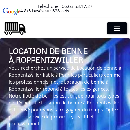
Téléphone :
06.63.53.17.27
4.8/5 basés sur 628 avis
LOCATION DE BENNE
À ROPPENTZWILLER
Vous recherchez un service de Location de benne à
Roppentzwiller fiable ? Pour les particuliers comme
les professionnels, notre Location de benne à
Roppentzwiller répond à toutes les exigences.
Notre flotte de bennes est conçue pour tous types
de déchets. Le Location de benne à Roppentzwiller
est pensé pour vous faire gagner du temps. Optez
pour un service de proximité, réactif et
professionnel.