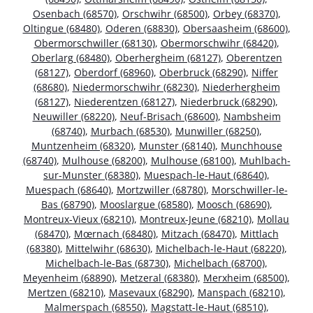
Osenbach (68570)
,
Orschwihr (68500)
,
Orbey (68370)
,
Oltingue (68480)
,
Oderen (68830)
,
Obersaasheim (68600)
,
Obermorschwiller (68130)
,
Obermorschwihr (68420)
,
Oberlarg (68480)
,
Oberhergheim (68127)
,
Oberentzen
(68127)
,
Oberdorf (68960)
,
Oberbruck (68290)
,
Niffer
(68680)
,
Niedermorschwihr (68230)
,
Niederhergheim
(68127)
,
Niederentzen (68127)
,
Niederbruck (68290)
,
Neuwiller (68220)
,
Neuf-Brisach (68600)
,
Nambsheim
(68740)
,
Murbach (68530)
,
Munwiller (68250)
,
Muntzenheim (68320)
,
Munster (68140)
,
Munchhouse
(68740)
,
Mulhouse (68200)
,
Mulhouse (68100)
,
Muhlbach-
sur-Munster (68380)
,
Muespach-le-Haut (68640)
,
Muespach (68640)
,
Mortzwiller (68780)
,
Morschwiller-le-
Bas (68790)
,
Mooslargue (68580)
,
Moosch (68690)
,
Montreux-Vieux (68210)
,
Montreux-Jeune (68210)
,
Mollau
(68470)
,
Mœrnach (68480)
,
Mitzach (68470)
,
Mittlach
(68380)
,
Mittelwihr (68630)
,
Michelbach-le-Haut (68220)
,
Michelbach-le-Bas (68730)
,
Michelbach (68700)
,
Meyenheim (68890)
,
Metzeral (68380)
,
Merxheim (68500)
,
Mertzen (68210)
,
Masevaux (68290)
,
Manspach (68210)
,
Malmerspach (68550)
,
Magstatt-le-Haut (68510)
,