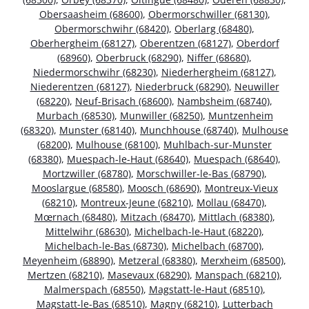
Obersaasheim (68600)
,
Obermorschwiller (68130)
,
Obermorschwihr (68420)
,
Oberlarg (68480)
,
Oberhergheim (68127)
,
Oberentzen (68127)
,
Oberdorf
(68960)
,
Oberbruck (68290)
,
Niffer (68680)
,
Niedermorschwihr (68230)
,
Niederhergheim (68127)
,
Niederentzen (68127)
,
Niederbruck (68290)
,
Neuwiller
(68220)
,
Neuf-Brisach (68600)
,
Nambsheim (68740)
,
Murbach (68530)
,
Munwiller (68250)
,
Muntzenheim
(68320)
,
Munster (68140)
,
Munchhouse (68740)
,
Mulhouse
(68200)
,
Mulhouse (68100)
,
Muhlbach-sur-Munster
(68380)
,
Muespach-le-Haut (68640)
,
Muespach (68640)
,
Mortzwiller (68780)
,
Morschwiller-le-Bas (68790)
,
Mooslargue (68580)
,
Moosch (68690)
,
Montreux-Vieux
(68210)
,
Montreux-Jeune (68210)
,
Mollau (68470)
,
Mœrnach (68480)
,
Mitzach (68470)
,
Mittlach (68380)
,
Mittelwihr (68630)
,
Michelbach-le-Haut (68220)
,
Michelbach-le-Bas (68730)
,
Michelbach (68700)
,
Meyenheim (68890)
,
Metzeral (68380)
,
Merxheim (68500)
,
Mertzen (68210)
,
Masevaux (68290)
,
Manspach (68210)
,
Malmerspach (68550)
,
Magstatt-le-Haut (68510)
,
Magstatt-le-Bas (68510)
,
Magny (68210)
,
Lutterbach