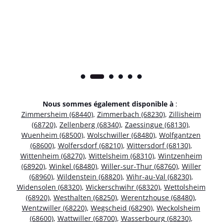
Nous sommes également disponible à
:
Zimmersheim (68440)
,
Zimmerbach (68230)
,
Zillisheim
(68720)
,
Zellenberg (68340)
,
Zaessingue (68130)
,
Wuenheim (68500)
,
Wolschwiller (68480)
,
Wolfgantzen
(68600)
,
Wolfersdorf (68210)
,
Wittersdorf (68130)
,
Wittenheim (68270)
,
Wittelsheim (68310)
,
Wintzenheim
(68920)
,
Winkel (68480)
,
Willer-sur-Thur (68760)
,
Willer
(68960)
,
Wildenstein (68820)
,
Wihr-au-Val (68230)
,
Widensolen (68320)
,
Wickerschwihr (68320)
,
Wettolsheim
(68920)
,
Westhalten (68250)
,
Werentzhouse (68480)
,
Wentzwiller (68220)
,
Wegscheid (68290)
,
Weckolsheim
(68600)
,
Wattwiller (68700)
,
Wasserbourg (68230)
,