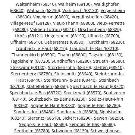
Waltenheim (68510)
,
Walheim (68130)
,
Waldighofen
(68640)
,
Walbach (68230)
,
Wahlbach (68130)
,
Volgelsheim
(68600)
,
Vogelgrun (68600)
,
Vœgtlinshoffen (68420)
,
Village-Neuf (68128)
,
Vieux-Thann (68800)
,
Vieux-Ferrette
(68480)
,
Valdieu-Lutran (68210)
,
Urschenheim (68320)
,
Urbès (68121)
,
Ungersheim (68190)
,
Uffholtz (68700)
,
Uffheim (68510)
,
Ueberstrass (68580)
,
Turckheim (68230)
,
Traubach-le-Haut (68210)
,
Traubach-le-Bas (68210)
,
Thannenkirch (68590)
,
Thann (68800)
,
Tagsdorf (68130)
,
Tagolsheim (68720)
,
Sundhoffen (68280)
,
Strueth (68580)
,
Stosswihr (68140)
,
Storckensohn (68470)
,
Stetten (68510)
,
Sternenberg (68780)
,
Steinsoultz (68640)
,
Steinbrunn-le-
Haut (68440)
,
Steinbrunn-le-Bas (68440)
,
Steinbach
(68700)
,
Staffelfelden (68850)
,
Spechbach-le-Haut (68720)
,
Spechbach-le-Bas (68720)
,
Soultzmatt (68570)
,
Soultzeren
(68140)
,
Soultzbach-les-Bains (68230)
,
Soultz-Haut-Rhin
(68360)
,
Soppe-le-Haut (68780)
,
Soppe-le-Bas (68780)
,
Sondersdorf (68480)
,
Sondernach (68380)
,
Sigolsheim
(68240)
,
Sierentz (68510)
,
Sickert (68290)
,
Sewen (68290)
,
Seppois-le-Haut (68580)
,
Seppois-le-Bas (68580)
,
Sentheim (68780)
,
Schwoben (68130)
,
Schweighouse-