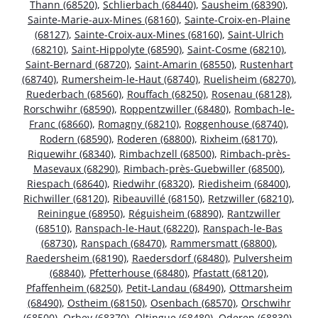
Thann (68520)
,
Schlierbach (68440)
,
Sausheim (68390)
,
Sainte-Marie-aux-Mines (68160)
,
Sainte-Croix-en-Plaine
(68127)
,
Sainte-Croix-aux-Mines (68160)
,
Saint-Ulrich
(68210)
,
Saint-Hippolyte (68590)
,
Saint-Cosme (68210)
,
Saint-Bernard (68720)
,
Saint-Amarin (68550)
,
Rustenhart
(68740)
,
Rumersheim-le-Haut (68740)
,
Ruelisheim (68270)
,
Ruederbach (68560)
,
Rouffach (68250)
,
Rosenau (68128)
,
Rorschwihr (68590)
,
Roppentzwiller (68480)
,
Rombach-le-
Franc (68660)
,
Romagny (68210)
,
Roggenhouse (68740)
,
Rodern (68590)
,
Roderen (68800)
,
Rixheim (68170)
,
Riquewihr (68340)
,
Rimbachzell (68500)
,
Rimbach-près-
Masevaux (68290)
,
Rimbach-près-Guebwiller (68500)
,
Riespach (68640)
,
Riedwihr (68320)
,
Riedisheim (68400)
,
Richwiller (68120)
,
Ribeauvillé (68150)
,
Retzwiller (68210)
,
Reiningue (68950)
,
Réguisheim (68890)
,
Rantzwiller
(68510)
,
Ranspach-le-Haut (68220)
,
Ranspach-le-Bas
(68730)
,
Ranspach (68470)
,
Rammersmatt (68800)
,
Raedersheim (68190)
,
Raedersdorf (68480)
,
Pulversheim
(68840)
,
Pfetterhouse (68480)
,
Pfastatt (68120)
,
Pfaffenheim (68250)
,
Petit-Landau (68490)
,
Ottmarsheim
(68490)
,
Ostheim (68150)
,
Osenbach (68570)
,
Orschwihr
(68500)
,
Orbey (68370)
,
Oltingue (68480)
,
Oderen (68830)
,