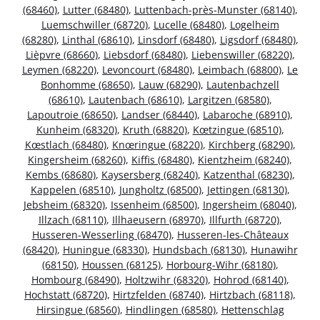
(68460)
,
Lutter (68480)
,
Luttenbach-près-Munster (68140)
,
Luemschwiller (68720)
,
Lucelle (68480)
,
Logelheim
(68280)
,
Linthal (68610)
,
Linsdorf (68480)
,
Ligsdorf (68480)
,
Lièpvre (68660)
,
Liebsdorf (68480)
,
Liebenswiller (68220)
,
Leymen (68220)
,
Levoncourt (68480)
,
Leimbach (68800)
,
Le
Bonhomme (68650)
,
Lauw (68290)
,
Lautenbachzell
(68610)
,
Lautenbach (68610)
,
Largitzen (68580)
,
Lapoutroie (68650)
,
Landser (68440)
,
Labaroche (68910)
,
Kunheim (68320)
,
Kruth (68820)
,
Kœtzingue (68510)
,
Kœstlach (68480)
,
Knœringue (68220)
,
Kirchberg (68290)
,
Kingersheim (68260)
,
Kiffis (68480)
,
Kientzheim (68240)
,
Kembs (68680)
,
Kaysersberg (68240)
,
Katzenthal (68230)
,
Kappelen (68510)
,
Jungholtz (68500)
,
Jettingen (68130)
,
Jebsheim (68320)
,
Issenheim (68500)
,
Ingersheim (68040)
,
Illzach (68110)
,
Illhaeusern (68970)
,
Illfurth (68720)
,
Husseren-Wesserling (68470)
,
Husseren-les-Châteaux
(68420)
,
Huningue (68330)
,
Hundsbach (68130)
,
Hunawihr
(68150)
,
Houssen (68125)
,
Horbourg-Wihr (68180)
,
Hombourg (68490)
,
Holtzwihr (68320)
,
Hohrod (68140)
,
Hochstatt (68720)
,
Hirtzfelden (68740)
,
Hirtzbach (68118)
,
Hirsingue (68560)
,
Hindlingen (68580)
,
Hettenschlag