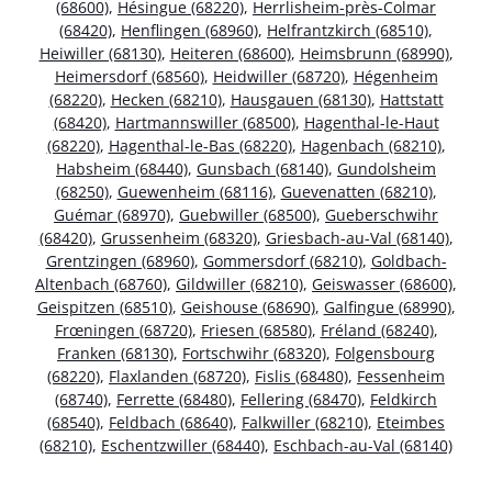
(68600)
,
Hésingue (68220)
,
Herrlisheim-près-Colmar
(68420)
,
Henflingen (68960)
,
Helfrantzkirch (68510)
,
Heiwiller (68130)
,
Heiteren (68600)
,
Heimsbrunn (68990)
,
Heimersdorf (68560)
,
Heidwiller (68720)
,
Hégenheim
(68220)
,
Hecken (68210)
,
Hausgauen (68130)
,
Hattstatt
(68420)
,
Hartmannswiller (68500)
,
Hagenthal-le-Haut
(68220)
,
Hagenthal-le-Bas (68220)
,
Hagenbach (68210)
,
Habsheim (68440)
,
Gunsbach (68140)
,
Gundolsheim
(68250)
,
Guewenheim (68116)
,
Guevenatten (68210)
,
Guémar (68970)
,
Guebwiller (68500)
,
Gueberschwihr
(68420)
,
Grussenheim (68320)
,
Griesbach-au-Val (68140)
,
Grentzingen (68960)
,
Gommersdorf (68210)
,
Goldbach-
Altenbach (68760)
,
Gildwiller (68210)
,
Geiswasser (68600)
,
Geispitzen (68510)
,
Geishouse (68690)
,
Galfingue (68990)
,
Frœningen (68720)
,
Friesen (68580)
,
Fréland (68240)
,
Franken (68130)
,
Fortschwihr (68320)
,
Folgensbourg
(68220)
,
Flaxlanden (68720)
,
Fislis (68480)
,
Fessenheim
(68740)
,
Ferrette (68480)
,
Fellering (68470)
,
Feldkirch
(68540)
,
Feldbach (68640)
,
Falkwiller (68210)
,
Eteimbes
(68210)
,
Eschentzwiller (68440)
,
Eschbach-au-Val (68140)