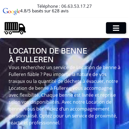
Téléphone :
06.63.53.17.27
4.8/5 basés sur 628 avis
LOCATION DE BENNE
À FULLEREN
Vous recherchez un service de Location de benne à
Fulleren fiable ? Peu importe la nature de vos
travaux ou la quantité de déchets à évacuer, notre
Location de benne à Fulleren vous accompagne
avec flexibilité. Chaque benne est livrée et reprise
selon vos disponibilités. Avec notre Location de
benne, vous bénéficiez d’un accompagnement
personnalisé. Optez pour un service de proximité,
réactif et professionnel.