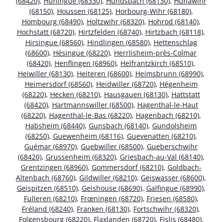
(68420)
,
Huningue (68330)
,
Hundsbach (68130)
,
Hunawihr
(68150)
,
Houssen (68125)
,
Horbourg-Wihr (68180)
,
Hombourg (68490)
,
Holtzwihr (68320)
,
Hohrod (68140)
,
Hochstatt (68720)
,
Hirtzfelden (68740)
,
Hirtzbach (68118)
,
Hirsingue (68560)
,
Hindlingen (68580)
,
Hettenschlag
(68600)
,
Hésingue (68220)
,
Herrlisheim-près-Colmar
(68420)
,
Henflingen (68960)
,
Helfrantzkirch (68510)
,
Heiwiller (68130)
,
Heiteren (68600)
,
Heimsbrunn (68990)
,
Heimersdorf (68560)
,
Heidwiller (68720)
,
Hégenheim
(68220)
,
Hecken (68210)
,
Hausgauen (68130)
,
Hattstatt
(68420)
,
Hartmannswiller (68500)
,
Hagenthal-le-Haut
(68220)
,
Hagenthal-le-Bas (68220)
,
Hagenbach (68210)
,
Habsheim (68440)
,
Gunsbach (68140)
,
Gundolsheim
(68250)
,
Guewenheim (68116)
,
Guevenatten (68210)
,
Guémar (68970)
,
Guebwiller (68500)
,
Gueberschwihr
(68420)
,
Grussenheim (68320)
,
Griesbach-au-Val (68140)
,
Grentzingen (68960)
,
Gommersdorf (68210)
,
Goldbach-
Altenbach (68760)
,
Gildwiller (68210)
,
Geiswasser (68600)
,
Geispitzen (68510)
,
Geishouse (68690)
,
Galfingue (68990)
,
Fulleren (68210)
,
Frœningen (68720)
,
Friesen (68580)
,
Fréland (68240)
,
Franken (68130)
,
Fortschwihr (68320)
,
Folgensbourg (68220)
,
Flaxlanden (68720)
,
Fislis (68480)
,