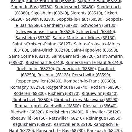
(68140)
,
Soultz-Haut-Rhin (68360)
,
Soppe-le-Haut (68780)
,
Soppe-le-Bas (68780)
,
Sondersdorf (68480)
,
Sondernach
(68380)
,
Sigolsheim (68240)
,
Sierentz (68510)
,
Sickert
(68290)
,
Sewen (68290)
,
Seppois-le-Haut (68580)
,
Seppois-
le-Bas (68580)
,
Sentheim (68780)
,
Schwoben (68130)
,
Schweighouse-Thann (68520)
,
Schlierbach (68440)
,
Sausheim (68390)
,
Sainte-Marie-aux-Mines (68160)
,
Sainte-Croix-en-Plaine (68127)
,
Sainte-Croix-aux-Mines
(68160)
,
Saint-Ulrich (68210)
,
Saint-Hippolyte (68590)
,
Saint-Cosme (68210)
,
Saint-Bernard (68720)
,
Saint-Amarin
(68550)
,
Rustenhart (68740)
,
Rumersheim-le-Haut (68740)
,
Ruelisheim (68270)
,
Ruederbach (68560)
,
Rouffach
(68250)
,
Rosenau (68128)
,
Rorschwihr (68590)
,
Roppentzwiller (68480)
,
Rombach-le-Franc (68660)
,
Romagny (68210)
,
Roggenhouse (68740)
,
Rodern (68590)
,
Roderen (68800)
,
Rixheim (68170)
,
Riquewihr (68340)
,
Rimbachzell (68500)
,
Rimbach-près-Masevaux (68290)
,
Rimbach-près-Guebwiller (68500)
,
Riespach (68640)
,
Riedwihr (68320)
,
Riedisheim (68400)
,
Richwiller (68120)
,
Ribeauvillé (68150)
,
Retzwiller (68210)
,
Reiningue (68950)
,
Réguisheim (68890)
,
Rantzwiller (68510)
,
Ranspach-le-
Haut (68220)
,
Ranspach-le-Bas (68730)
,
Ranspach (68470)
,