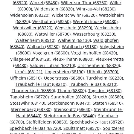
(68920)
,
Winkel (68480)
,
Willer-sur-Thur (68760)
,
Willer
(68960)
,
Wildenstein (68820)
,
Wihr-au-Val (68230)
,
Widensolen (68320)
,
Wickerschwihr (68320)
,
Wettolsheim
(68920)
,
Westhalten (68250)
,
Werentzhouse (68480)
,
Wentzwiller (68220)
,
Wegscheid (68290)
,
Weckolsheim
(68600)
,
Wattwiller (68700)
,
Wasserbourg (68230)
,
Waltenheim (68510)
,
Walheim (68130)
,
Waldighofen
(68640)
,
Walbach (68230)
,
Wahlbach (68130)
,
Volgelsheim
(68600)
,
Vogelgrun (68600)
,
Vœgtlinshoffen (68420)
,
Village-Neuf (68128)
,
Vieux-Thann (68800)
,
Vieux-Ferrette
(68480)
,
Valdieu-Lutran (68210)
,
Urschenheim (68320)
,
Urbès (68121)
,
Ungersheim (68190)
,
Uffholtz (68700)
,
Uffheim (68510)
,
Ueberstrass (68580)
,
Turckheim (68230)
,
Traubach-le-Haut (68210)
,
Traubach-le-Bas (68210)
,
Thannenkirch (68590)
,
Thann (68800)
,
Tagsdorf (68130)
,
Tagolsheim (68720)
,
Sundhoffen (68280)
,
Strueth (68580)
,
Stosswihr (68140)
,
Storckensohn (68470)
,
Stetten (68510)
,
Sternenberg (68780)
,
Steinsoultz (68640)
,
Steinbrunn-le-
Haut (68440)
,
Steinbrunn-le-Bas (68440)
,
Steinbach
(68700)
,
Staffelfelden (68850)
,
Spechbach-le-Haut (68720)
,
Spechbach-le-Bas (68720)
,
Soultzmatt (68570)
,
Soultzeren