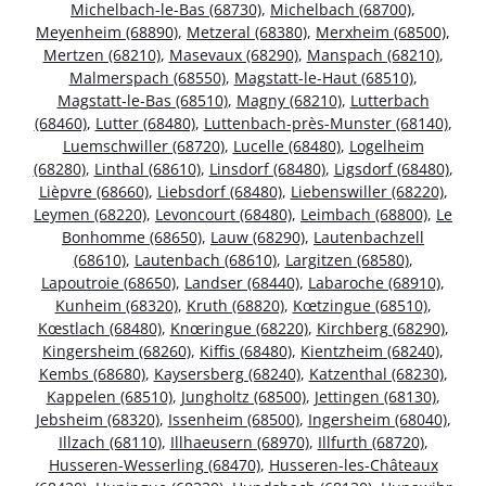
Michelbach-le-Bas (68730)
,
Michelbach (68700)
,
Meyenheim (68890)
,
Metzeral (68380)
,
Merxheim (68500)
,
Mertzen (68210)
,
Masevaux (68290)
,
Manspach (68210)
,
Malmerspach (68550)
,
Magstatt-le-Haut (68510)
,
Magstatt-le-Bas (68510)
,
Magny (68210)
,
Lutterbach
(68460)
,
Lutter (68480)
,
Luttenbach-près-Munster (68140)
,
Luemschwiller (68720)
,
Lucelle (68480)
,
Logelheim
(68280)
,
Linthal (68610)
,
Linsdorf (68480)
,
Ligsdorf (68480)
,
Lièpvre (68660)
,
Liebsdorf (68480)
,
Liebenswiller (68220)
,
Leymen (68220)
,
Levoncourt (68480)
,
Leimbach (68800)
,
Le
Bonhomme (68650)
,
Lauw (68290)
,
Lautenbachzell
(68610)
,
Lautenbach (68610)
,
Largitzen (68580)
,
Lapoutroie (68650)
,
Landser (68440)
,
Labaroche (68910)
,
Kunheim (68320)
,
Kruth (68820)
,
Kœtzingue (68510)
,
Kœstlach (68480)
,
Knœringue (68220)
,
Kirchberg (68290)
,
Kingersheim (68260)
,
Kiffis (68480)
,
Kientzheim (68240)
,
Kembs (68680)
,
Kaysersberg (68240)
,
Katzenthal (68230)
,
Kappelen (68510)
,
Jungholtz (68500)
,
Jettingen (68130)
,
Jebsheim (68320)
,
Issenheim (68500)
,
Ingersheim (68040)
,
Illzach (68110)
,
Illhaeusern (68970)
,
Illfurth (68720)
,
Husseren-Wesserling (68470)
,
Husseren-les-Châteaux