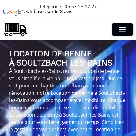
Téléphone :
06.63.53.17.27
4.8/5 basés sur 628 avis
LOCATION DE BENNE
À SOULTZBACH-LES-BAINS
À Soultzbach-les-Bains, notre Location de benne
vous simplifie la vie pour tous vos projets. Que ce
soit pour un chantier, un débarras ou une
rénovation, notre Location de benne à Soultzbach-
les-Bains vous accompagne avec flexibilité. Chaque
benne est livrée et reprise selon vos disponibilités.
Le Location de benne à Soultzbach-les-Bains est
pensé pour vous faire gagner du temps. Simplifiez
la gestion de vos déchets avec notre Location de