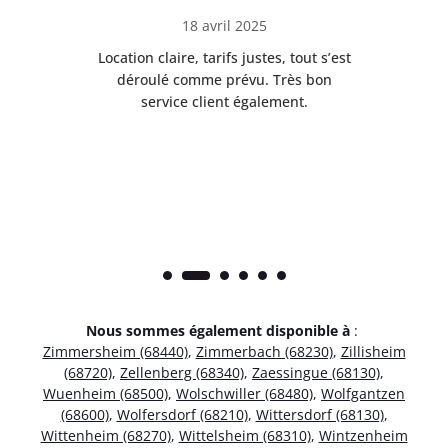
18 avril 2025
 de
Location claire, tarifs justes, tout s’est
Se
t
déroulé comme prévu. Très bon
pile
service client également.
Nous sommes également disponible à
:
Zimmersheim (68440)
,
Zimmerbach (68230)
,
Zillisheim
(68720)
,
Zellenberg (68340)
,
Zaessingue (68130)
,
Wuenheim (68500)
,
Wolschwiller (68480)
,
Wolfgantzen
(68600)
,
Wolfersdorf (68210)
,
Wittersdorf (68130)
,
Wittenheim (68270)
,
Wittelsheim (68310)
,
Wintzenheim