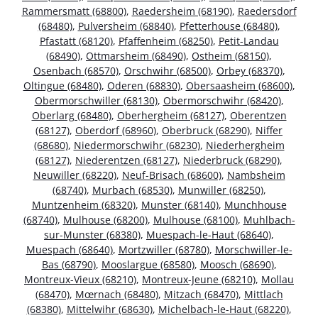
Rammersmatt (68800)
,
Raedersheim (68190)
,
Raedersdorf
(68480)
,
Pulversheim (68840)
,
Pfetterhouse (68480)
,
Pfastatt (68120)
,
Pfaffenheim (68250)
,
Petit-Landau
(68490)
,
Ottmarsheim (68490)
,
Ostheim (68150)
,
Osenbach (68570)
,
Orschwihr (68500)
,
Orbey (68370)
,
Oltingue (68480)
,
Oderen (68830)
,
Obersaasheim (68600)
,
Obermorschwiller (68130)
,
Obermorschwihr (68420)
,
Oberlarg (68480)
,
Oberhergheim (68127)
,
Oberentzen
(68127)
,
Oberdorf (68960)
,
Oberbruck (68290)
,
Niffer
(68680)
,
Niedermorschwihr (68230)
,
Niederhergheim
(68127)
,
Niederentzen (68127)
,
Niederbruck (68290)
,
Neuwiller (68220)
,
Neuf-Brisach (68600)
,
Nambsheim
(68740)
,
Murbach (68530)
,
Munwiller (68250)
,
Muntzenheim (68320)
,
Munster (68140)
,
Munchhouse
(68740)
,
Mulhouse (68200)
,
Mulhouse (68100)
,
Muhlbach-
sur-Munster (68380)
,
Muespach-le-Haut (68640)
,
Muespach (68640)
,
Mortzwiller (68780)
,
Morschwiller-le-
Bas (68790)
,
Mooslargue (68580)
,
Moosch (68690)
,
Montreux-Vieux (68210)
,
Montreux-Jeune (68210)
,
Mollau
(68470)
,
Mœrnach (68480)
,
Mitzach (68470)
,
Mittlach
(68380)
,
Mittelwihr (68630)
,
Michelbach-le-Haut (68220)
,