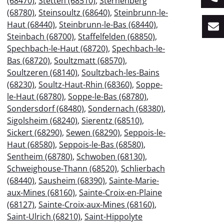
(68470)
,
Stetten (68510)
,
Sternenberg
(68780)
,
Steinsoultz (68640)
,
Steinbrunn-le-
Haut (68440)
,
Steinbrunn-le-Bas (68440)
,
Steinbach (68700)
,
Staffelfelden (68850)
,
Spechbach-le-Haut (68720)
,
Spechbach-le-
Bas (68720)
,
Soultzmatt (68570)
,
Soultzeren (68140)
,
Soultzbach-les-Bains
(68230)
,
Soultz-Haut-Rhin (68360)
,
Soppe-
le-Haut (68780)
,
Soppe-le-Bas (68780)
,
Sondersdorf (68480)
,
Sondernach (68380)
,
Sigolsheim (68240)
,
Sierentz (68510)
,
Sickert (68290)
,
Sewen (68290)
,
Seppois-le-
Haut (68580)
,
Seppois-le-Bas (68580)
,
Sentheim (68780)
,
Schwoben (68130)
,
Schweighouse-Thann (68520)
,
Schlierbach
(68440)
,
Sausheim (68390)
,
Sainte-Marie-
aux-Mines (68160)
,
Sainte-Croix-en-Plaine
(68127)
,
Sainte-Croix-aux-Mines (68160)
,
Saint-Ulrich (68210)
,
Saint-Hippolyte