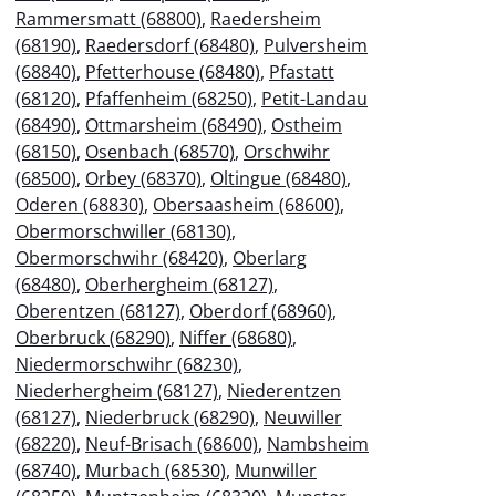
Rammersmatt (68800)
,
Raedersheim
(68190)
,
Raedersdorf (68480)
,
Pulversheim
(68840)
,
Pfetterhouse (68480)
,
Pfastatt
(68120)
,
Pfaffenheim (68250)
,
Petit-Landau
(68490)
,
Ottmarsheim (68490)
,
Ostheim
(68150)
,
Osenbach (68570)
,
Orschwihr
(68500)
,
Orbey (68370)
,
Oltingue (68480)
,
Oderen (68830)
,
Obersaasheim (68600)
,
Obermorschwiller (68130)
,
Obermorschwihr (68420)
,
Oberlarg
(68480)
,
Oberhergheim (68127)
,
Oberentzen (68127)
,
Oberdorf (68960)
,
Oberbruck (68290)
,
Niffer (68680)
,
Niedermorschwihr (68230)
,
Niederhergheim (68127)
,
Niederentzen
(68127)
,
Niederbruck (68290)
,
Neuwiller
(68220)
,
Neuf-Brisach (68600)
,
Nambsheim
(68740)
,
Murbach (68530)
,
Munwiller