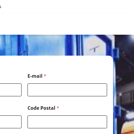
s
E-mail
*
Code Postal
*