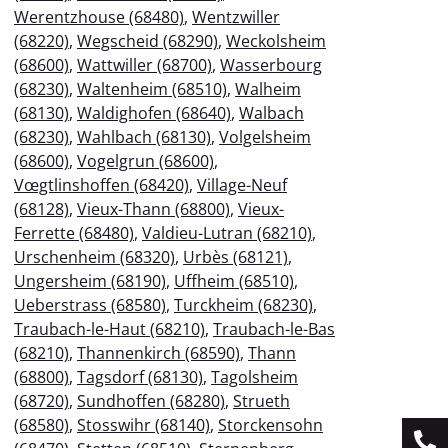
Werentzhouse (68480)
,
Wentzwiller
(68220)
,
Wegscheid (68290)
,
Weckolsheim
(68600)
,
Wattwiller (68700)
,
Wasserbourg
(68230)
,
Waltenheim (68510)
,
Walheim
(68130)
,
Waldighofen (68640)
,
Walbach
(68230)
,
Wahlbach (68130)
,
Volgelsheim
(68600)
,
Vogelgrun (68600)
,
Vœgtlinshoffen (68420)
,
Village-Neuf
(68128)
,
Vieux-Thann (68800)
,
Vieux-
Ferrette (68480)
,
Valdieu-Lutran (68210)
,
Urschenheim (68320)
,
Urbès (68121)
,
Ungersheim (68190)
,
Uffheim (68510)
,
Ueberstrass (68580)
,
Turckheim (68230)
,
Traubach-le-Haut (68210)
,
Traubach-le-Bas
(68210)
,
Thannenkirch (68590)
,
Thann
(68800)
,
Tagsdorf (68130)
,
Tagolsheim
(68720)
,
Sundhoffen (68280)
,
Strueth
(68580)
,
Stosswihr (68140)
,
Storckensohn