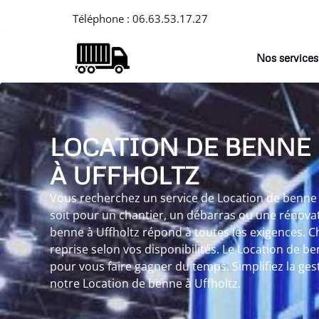
Téléphone :
06.63.53.17.27
Nos services
LOCATION DE BENNE
À UFFHOLTZ
Vous recherchez un service de Location de benne à
soit pour un chantier, un débarras ou une rénovat
benne à Uffholtz répond à toutes les exigences. C
reprise selon vos disponibilités. Le Location de b
pour vous faire gagner du temps. Simplifiez la ge
notre Location de benne à Uffholtz.