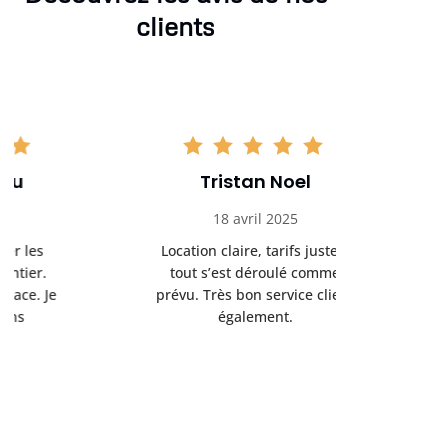
clients
Tristan Noel
Chlo
18 avril 2025
30 
Location claire, tarifs justes,
Service au
tout s’est déroulé comme
été livrée p
prévu. Très bon service client
retrait s’e
également.
l’a