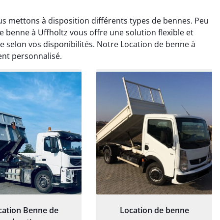
us mettons à disposition différents types de bennes. Peu
 benne à Uffholtz vous offre une solution flexible et
e selon vos disponibilités. Notre Location de benne à
nt personnalisé.
rélie Bonnet
Elisa Barreau
21 juin 2024
6 avril 2025
ice de terrassement
Parfait pour évacuer les
rdin à Var était
gravats de mon chantier.
ionnel. L'équipe a
Service rapide et efficace. Je
é de manière efficace
recommande sans
essionnelle, laissant
hésitation.
ardin impeccable et
our notre nouveau
et d'aménagement
cation Benne de
Location de benne
paysager.