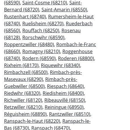
(68590)
,
Saint-Cosme (68210)
,
Saint-
Bernard (68720)
,
Saint-Amarin (68550)
,
Rustenhart (68740)
,
Rumersheim-le-Haut
(68740)
,
Ruelisheim (68270)
,
Ruederbach
(68560)
,
Rouffach (68250)
,
Rosenau
(68128)
,
Rorschwihr (68590)
,
Roppentzwiller (68480)
,
Rombach-le-Franc
(68660)
,
Romagny (68210)
,
Roggenhouse
(68740)
,
Rodern (68590)
,
Roderen (68800)
,
Rixheim (68170)
,
Riquewihr (68340)
,
Rimbachzell (68500)
,
Rimbach-près-
Masevaux (68290)
,
Rimbach-près-
Guebwiller (68500)
,
Riespach (68640)
,
Riedwihr (68320)
,
Riedisheim (68400)
,
Richwiller (68120)
,
Ribeauvillé (68150)
,
Retzwiller (68210)
,
Reiningue (68950)
,
Réguisheim (68890)
,
Rantzwiller (68510)
,
Ranspach-le-Haut (68220)
,
Ranspach-le-
Bas (68730)
,
Ranspach (68470)
,