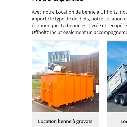
Avec notre Location de benne à Uffholtz, no
importe le type de déchets, notre Location de
économique. La benne est livrée et récupéré
Uffholtz inclut également un accompagneme
Au
Le serv
ja
except
travaill
et prof
notre j
prêt p
proj
Location benne à gravats
Lo